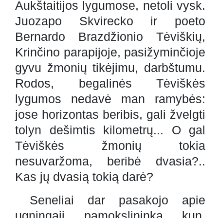
Aukštaitijos lygumose, netoli vysk.
Juozapo Skvirecko ir poeto
Bernardo Brazdžionio Tėviškių,
Krinčino parapijoje, pasižyminčioje
gyvu žmonių tikėjimu, darbštumu.
Rodos, begalinės Tėviškės
lygumos nedavė man ramybės:
jose horizontas beribis, gali žvelgti
tolyn dešimtis kilometrų... O gal
Tėviškės žmonių tokia
nesuvaržoma, beribė dvasia?..
Kas jų dvasią tokią darė?
Seneliai dar pasakojo apie
ugningąjį pamokslininką kun.