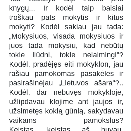
knygų... Ir kodėl taip baisiai
troškau pats mokytis ir kitus
mokyti? Kodėl sakiau jau tada:
„Mokysiuos, visada mokysiuos ir
juos tada mokysiu, kad nebūtų
tokie liūdni, tokie nelaimingi"?
Kodėl, pradėjęs eiti mokyklon, jau
rašiau pamokomas pasakėles ir
pasirašinėjau „Lietuvos ašara"?..
Kodėl, dar nebuvęs mokykloje,
užlipdavau klojime ant jaujos ir,
užsimetęs kokią gūnią, sakydavau
vaikams pamokslus?
Keistas, keistas aš buvau.