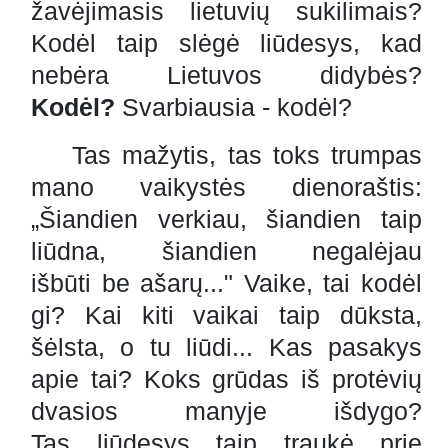
žavėjimasis lietuvių sukilimais?
Kodėl taip slėgė liūdesys, kad
nebėra Lietuvos didybės?
Kodėl?
Svarbiausia - kodėl?
Tas mažytis, tas toks trumpas
mano vaikystės dienoraštis:
„Šiandien verkiau, šiandien taip
liūdna, šiandien negalėjau
išbūti be ašarų..." Vaike, tai kodėl
gi? Kai kiti vaikai taip dūksta,
šėlsta, o tu liūdi... Kas pasakys
apie tai? Koks grūdas iš protėvių
dvasios manyje išdygo?
Tas liūdesys taip traukė prie