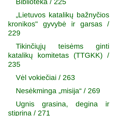
Biblioteka / 225
„Lietuvos katalikų bažnyčios
kronikos" gyvybė ir garsas /
229
Tikinčiųjų teisėms ginti
katalikų komitetas (TTGKK) /
235
Vėl vokiečiai / 263
Nesėkminga „misija“ / 269
Ugnis grasina, degina ir
stiprina / 271