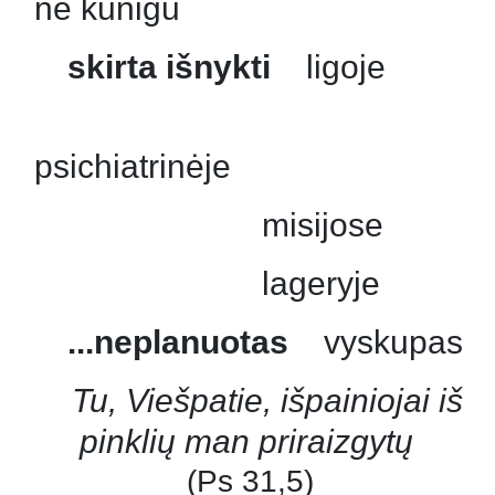
ne kunigu
skirta išnykti
ligoje
psichiatrinėje
misijose
lageryje
...neplanuotas
vyskupas
Tu, Viešpatie, išpainiojai iš
pinklių man priraizgytų
(Ps 31,5)