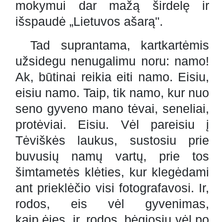
mokymui dar mažą širdelę ir
išspaudė „Lietuvos ašarą".
Tad suprantama, kartkartėmis
užsidegu nenugalimu noru: namo!
Ak, būtinai reikia eiti namo. Eisiu,
eisiu namo. Taip, tik namo, kur nuo
seno gyveno mano tėvai, seneliai,
protėviai. Eisiu. Vėl pareisiu į
Tėviškės laukus, sustosiu prie
buvusių namų vartų, prie tos
šimtametės klėties, kur klegėdami
ant prieklėčio visi fotografavosi. Ir,
rodos, eis vėl gyvenimas,
kaip ėjęs, ir, rodos, bėgiosiu vėl po