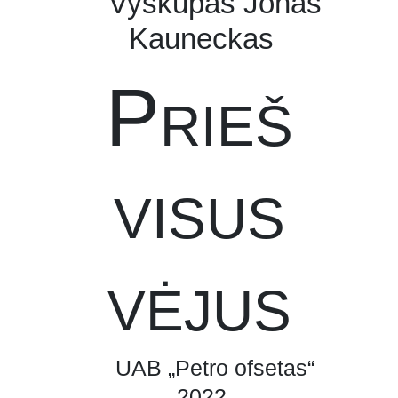
Vyskupas Jonas
Kauneckas
Prieš
visus
vėjus
UAB „Petro ofsetas“
2022