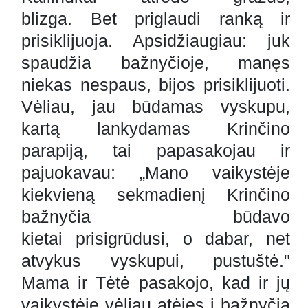
blizga. Bet priglaudi ranką ir
prisiklijuoja. Apsidžiaugiau: juk
spaudžia bažnyčioje, manęs
niekas nespaus, bijos prisiklijuoti.
Vėliau, jau būdamas vyskupu,
kartą lankydamas Krinčino
parapiją, tai papasakojau ir
pajuokavau: „Mano vaikystėje
kiekvieną sekmadienį Krinčino
bažnyčia būdavo
kietai prisigrūdusi, o dabar, net
atvykus vyskupui, pustuštė."
Mama ir Tėtė pasakojo, kad ir jų
vaikystėje vėliau atėjęs į bažnyčią