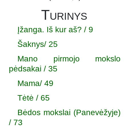
Turinys
Įžanga. Iš kur aš? / 9
Šaknys/ 25
Mano pirmojo mokslo
pėdsakai / 35
Mama/ 49
Tėtė / 65
Bėdos mokslai (Panevėžyje)
/ 73