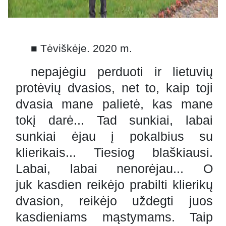
■ Tėviškėje. 2020 m.
nepajėgiu perduoti ir lietuvių
protėvių dvasios, net to, kaip toji
dvasia mane palietė, kas mane
tokį darė... Tad sunkiai, labai
sunkiai ėjau į pokalbius su
klierikais... Tiesiog blaškiausi.
Labai, labai nenorėjau... O
juk kasdien reikėjo prabilti klierikų
dvasion, reikėjo uždegti juos
kasdieniams mąstymams. Taip