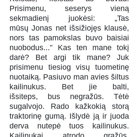
Prisimenu, seserys vieną
sekmadienį juokėsi: „Tas
mūsų Jonas net išsižiojęs klausė,
nors tas pamokslas buvo baisiai
nuobodus..." Kas ten mane tokį
darė? Bet argi tik mane? Juk
prisimenu tiesiog visų tuometinę
nuotaiką. Pasiuvo man avies šiltus
kailinukus. Bet jie balti,
išsiteps, bus negražūs. Tėtė
sugalvojo. Rado kažkokią storą
traktorinę gumą. Išlydė ją ir juoda
derva nutepė tuos kailinukus.
Kailinukai atrodo gražūs,