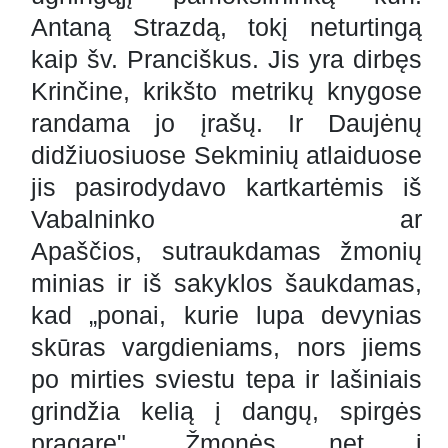
Antaną Strazdą, tokį neturtingą
kaip šv. Pranciškus. Jis yra dirbęs
Krinčine, krikšto metrikų knygose
randama jo įrašų. Ir Daujėnų
didžiuosiuose Sekminių atlaiduose
jis pasirodydavo kartkartėmis iš
Vabalninko ar
Apaščios, sutraukdamas žmonių
minias ir iš sakyklos šaukdamas,
kad „ponai, kurie lupa devynias
skūras vargdieniams, nors jiems
po mirties sviestu tepa ir lašiniais
grindžia kelią į dangų, spirgės
pragare". Žmonės net į