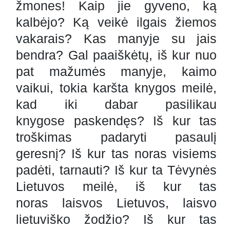
žmones! Kaip jie gyveno, ką
kalbėjo? Ką veikė ilgais žiemos
vakarais? Kas manyje su jais
bendra? Gal paaiškėtų, iš kur nuo
pat mažumės manyje, kaimo
vaikui, tokia karšta knygos meilė,
kad iki dabar pasilikau
knygose paskendęs? Iš kur tas
troškimas padaryti pasaulį
geresnį? Iš kur tas noras visiems
padėti, tarnauti? Iš kur ta Tėvynės
Lietuvos meilė, iš kur tas
noras laisvos Lietuvos, laisvo
lietuviško žodžio? Iš kur tas