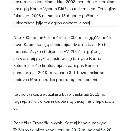
pastoracijos kapelionu. Nuo 2002 metų dėstė moralinę
teologiją Kauno Vytauto Didžiojo universitete, Teologijos
fakultete. 2008 m. sausio 18 d. tame pačiame
universitete įgijo teologijos daktaro laipsnį.
Nuo 2005 m. birželio mėn. iki 2006 m. rugpjūčio mėn.
buvo Kauno kunigų seminarijos dvasios tėvu. Po to
metams išvyko studijuoti į JAV. 2007 m. grįžęs į
arkivyskupiją vykdė pastoracinę tarnystę Kauno
katedroje ir ėjo konfesarijaus pareigas Kunigų
seminarijoje. 2010 m. vasario 8 d. buvo paskirtas
Lietuvos Marijos radijo programų direktoriumi.
Kauno vyskupu augziliaru buvo paskirtas 2012 m.
rugsėjo 27 d., o konsekruotas tų pačių metų lapkričio 24
d.
Popiežius Pranciškus vysk. Kęstutį Kėvalą paskyrė
Telšių vyskupijos koadiutoriumi 2017 m. balandžio 20