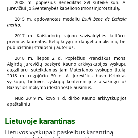
2008 m. popiežius Benediktas XVI suteikė kun. A.
Jurevičiui Jo Šventenybės kapeliono (monsinjoro) titulą.
2015 m. apdovanotas medaliu
Exuli bene de Ecclesia
merito
.
2017 m. Kaišiadorių rajono savivaldybės kultūros
premijos laureatas. Kelių knygų ir daugelio mokslinių bei
publicistinių straipsnių autorius.
2018 m. liepos 2 d. Popiežius Pranciškus mons.
Algirdą Jurevičių paskyrė Kauno arkivyskupijos vyskupu
augziliaru, suteikdamas jam Materianos vyskupo titulą.
2018 m. rugpjūčio 30 d. A. Jurevičius buvo išrinktas
vyskupu, Lietuvos vyskupų konferencijoje atsakingu už
Bažnyčios mokymo (doktrinos) klausimus.
Nuo 2019 m. kovo 1 d. dirbo Kauno arkivyskupijos
apaštaliniu
Lietuvoje karantinas
Lietuvos vyskupai: paskelbus karantiną,