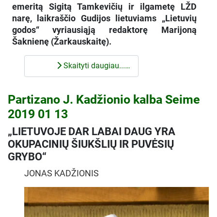
emeritą Sigitą Tamkevičių ir ilgametę LŽD
narę, laikraščio Gudijos lietuviams „Lietuvių
godos“ vyriausiąją redaktorę Marijoną
Šaknienę (Žarkauskaitę).
Skaityti daugiau...…
Partizano J. Kadžionio kalba Seime
2019 01 13
„LIETUVOJE DAR LABAI DAUG YRA
OKUPACINIŲ ŠIUKŠLIŲ IR PUVĖSIŲ
GRYBO“
JONAS KADŽIONIS