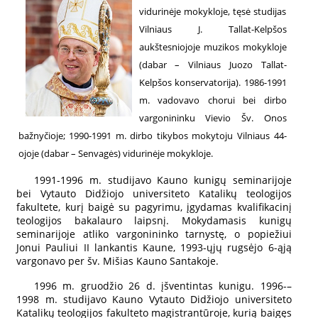
vidurinėje mokykloje, tęsė studijas
Vilniaus J. Tallat-Kelpšos
aukštesniojoje muzikos mokykloje
(dabar – Vilniaus Juozo Tallat-
Kelpšos konservatorija). 1986-1991
m. vadovavo chorui bei dirbo
vargonininku Vievio Šv. Onos
bažnyčioje; 1990-1991 m. dirbo tikybos mokytoju Vilniaus 44-
ojoje (dabar – Senvagės) vidurinėje mokykloje.
1991-1996 m. studijavo Kauno kunigų seminarijoje
bei Vytauto Didžiojo universiteto Katalikų teologijos
fakultete, kurį baigė su pagyrimu, įgydamas kvalifikacinį
teologijos bakalauro laipsnį. Mokydamasis kunigų
seminarijoje atliko vargonininko tarnystę, o popiežiui
Jonui Pauliui II lankantis Kaune, 1993-ųjų rugsėjo 6-ąją
vargonavo per šv. Mišias Kauno Santakoje.
1996 m. gruodžio 26 d. įšventintas kunigu. 1996-–
1998 m. studijavo Kauno Vytauto Didžiojo universiteto
Katalikų teologijos fakulteto magistrantūroje, kurią baigęs