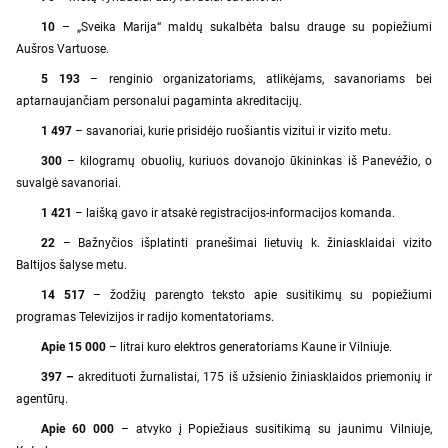
10
– „Sveika Marija“ maldų sukalbėta balsu drauge su popiežiumi
Aušros Vartuose.
5 193
– renginio organizatoriams, atlikėjams, savanoriams bei
aptarnaujančiam personalui pagaminta akreditacijų.
1 497
– savanoriai, kurie prisidėjo ruošiantis vizitui ir vizito metu.
300
– kilogramų obuolių, kuriuos dovanojo ūkininkas iš Panevėžio, o
suvalgė savanoriai.
1 421
– laišką gavo ir atsakė registracijos-informacijos komanda.
22
– Bažnyčios išplatinti pranešimai lietuvių k. žiniasklaidai vizito
Baltijos šalyse metu.
14 517
– žodžių parengto teksto apie susitikimų su popiežiumi
programas Televizijos ir radijo komentatoriams.
Apie 15 000
– litrai kuro elektros generatoriams Kaune ir Vilniuje.
397 –
akredituoti žurnalistai, 175 iš užsienio žiniasklaidos priemonių ir
agentūrų.
Apie 60 000
– atvyko į Popiežiaus susitikimą su jaunimu Vilniuje,