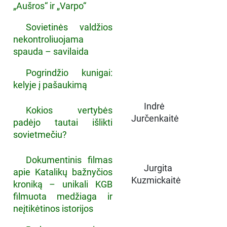
„Aušros“ ir „Varpo“
Sovietinės valdžios
nekontroliuojama
spauda – savilaida
Pogrindžio kunigai:
kelyje į pašaukimą
Indrė
Kokios vertybės
Jurčenkaitė
padėjo tautai išlikti
sovietmečiu?
Dokumentinis filmas
Jurgita
apie Katalikų bažnyčios
Kuzmickaitė
kroniką – unikali KGB
filmuota medžiaga ir
neįtikėtinos istorijos