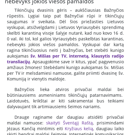
nebevyks jokios viešos pamaldos
Tikinčiųjų dvasinis gėris – aukščiausias Bažnyčios
rūpestis. Lygiai taip pat Bažnyčiai rūpi ir tikinčiųjų
saugumas ir sveikata. Dėl šios priežasties Lietuvos
vyskupai, atsižvelgdami į Lietuvos Vyriausybės sprendimą
skelbti karantiną visoje šalyje nutarė, kad nuo kovo 16 d.
0 val. iki tol, kol galios Vyriausybės paskelbtas karantinas,
nebevyks jokios viešos pamaldos. Vyskupai dar kartą
ragina tikinčiuosius neiti į bažnyčias, bet stebėti kunigo
aukojamas
šv. Mišias per TV, internetą, klausytis radijo
transliacijų
. Apsaugokime save ir kitus, ypač pagyvenusio
amžiaus žmones! Stebėdami kunigo aukojamas šv. Mišias
per TV ir melsdamiesi namuose, galite priimti dvasinę šv.
Komuniją ir vienytis maldoje.
Bažnyčios lieka atviros privačiai maldai bei
būtiniausiems asmeniniams tikinčiųjų patarnavimams.
Laidotuvės, krikštai ar kiti sakramentai bus teikiami
dalyvaujant tik artimiausiems šeimos nariams.
Drauge raginame dar daugiau atsidėti privačiai
maldai namuose:
skaityti Šventąjį Raštą
, prisimindami
Jėzaus Kančią mintimis eiti
Kryžiau
s kelią
, daugiau laiko
skirti bendrai maldai šeimoje. Internetinės komunikacijos