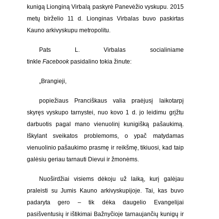
kunigą Lionginą Virbalą paskyrė Panevėžio vyskupu. 2015
metų birželio 11 d. Lionginas Virbalas buvo paskirtas
Kauno arkivyskupu metropolitu.
Pats L. Virbalas socialiniame
tinkle
Facebook
pasidalino tokia žinute:
„Brangieji,
popiežiaus Pranciškaus valia praėjusį laikotarpį
skyręs vyskupo tarnystei, nuo kovo 1 d. jo leidimu grįžtu
darbuotis pagal mano vienuolinį kunigišką pašaukimą.
Iškylant sveikatos problemoms, o ypač matydamas
vienuolinio pašaukimo prasmę ir reikšmę, tikiuosi, kad taip
galėsiu geriau tarnauti Dievui ir žmonėms.
Nuoširdžiai visiems dėkoju už laiką, kurį galėjau
praleisti su Jumis Kauno arkivyskupijoje. Tai, kas buvo
padaryta gero – tik dėka daugelio Evangelijai
pasišventusių ir ištikimai Bažnyčioje tarnaujančių kunigų ir