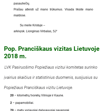
pasauliečių.
Prašau atleisti už mano trūkumus. Visada liksite mano
maldose.
Su meile Kristuje –
arkivysk. Lionginas Virbalas, SJ“
Pop. Pranciškaus vizitas Lietuvoje
2018 m.
LVK Pasiruošimo Popiežiaus vizitui komitetas surinko
įvairius skaičius ir statistinius duomenis, susijusius su
Popiežiaus Pranciškaus vizitu Lietuvoje.
20
– kilometrų tvorelių Vilniuje ir Kaune.
2
– papamobiliai.
70
– metų vyriausiai dalyvavusiai savanorei.