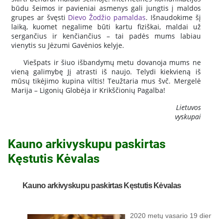
būdu šeimos ir pavieniai asmenys gali jungtis į maldos
grupes ar švęsti
Dievo Žodžio pamaldas
. Išnaudokime šį
laiką, kuomet negalime būti kartu fiziškai, maldai už
sergančius ir kenčiančius – tai padės mums labiau
vienytis su Jėzumi Gavėnios kelyje.
Viešpats ir šiuo išbandymų metu dovanoja mums ne
vieną galimybę Jį atrasti iš naujo. Telydi kiekvieną iš
mūsų tikėjimo kupina viltis! Teužtaria mus švč. Mergelė
Marija – Ligonių Globėja ir Krikščionių Pagalba!
Lietuvos
vyskupai
Kauno arkivyskupu paskirtas
Kęstutis Kėvalas
Kauno arkivyskupu paskirtas Kęstutis Kėvalas
2020 metų vasario 19 dieną 