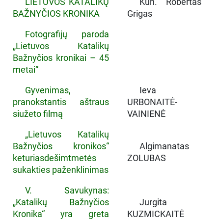
LIETUVOS KATALIKŲ
Kun. Robertas
BAŽNYČIOS KRONIKA
Grigas
Fotografijų paroda
„Lietuvos Katalikų
Bažnyčios kronikai – 45
metai“
Gyvenimas,
Ieva
pranokstantis aštraus
URBONAITĖ-
siužeto filmą
VAINIENĖ
„Lietuvos Katalikų
Bažnyčios kronikos“
Algimanatas
keturiasdešimtmetės
ZOLUBAS
sukakties paženklinimas
V. Savukynas:
„Katalikų Bažnyčios
Jurgita
Kronika“ yra greta
KUZMICKAITĖ