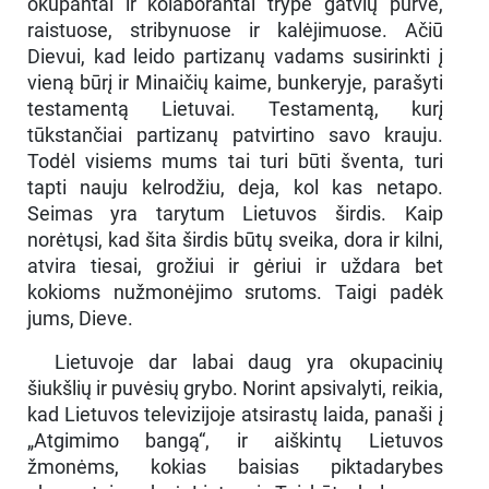
okupantai ir kolaborantai trypė gatvių purve,
raistuose, stribynuose ir kalėjimuose. Ačiū
Dievui, kad leido partizanų vadams susirinkti į
vieną būrį ir Minaičių kaime, bunkeryje, parašyti
testamentą Lietuvai. Testamentą, kurį
tūkstančiai partizanų patvirtino savo krauju.
Todėl visiems mums tai turi būti šventa, turi
tapti nauju kelrodžiu, deja, kol kas netapo.
Seimas yra tarytum Lietuvos širdis. Kaip
norėtųsi, kad šita širdis būtų sveika, dora ir kilni,
atvira tiesai, grožiui ir gėriui ir uždara bet
kokioms nužmonėjimo srutoms. Taigi padėk
jums, Dieve.
Lietuvoje dar labai daug yra okupacinių
šiukšlių ir puvėsių grybo. Norint apsivalyti, reikia,
kad Lietuvos televizijoje atsirastų laida, panaši į
„Atgimimo bangą“, ir aiškintų Lietuvos
žmonėms, kokias baisias piktadarybes