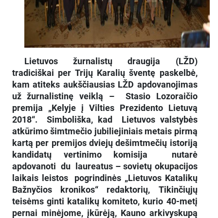
Lietuvos žurnalistų draugija (LŽD)
tradiciškai per Trijų Karalių šventę paskelbė,
kam atiteks aukščiausias LŽD apdovanojimas
už žurnalistinę veiklą – Stasio Lozoraičio
premija „Kelyje į Vilties Prezidento Lietuvą
2018“. Simboliška, kad Lietuvos valstybės
atkūrimo šimtmečio jubiliejiniais metais pirmą
kartą per premijos dviejų dešimtmečių istoriją
kandidatų vertinimo komisija nutarė
apdovanoti du laureatus – sovietų okupacijos
laikais leistos pogrindinės „Lietuvos Katalikų
Bažnyčios kronikos“ redaktorių, Tikinčiųjų
teisėms ginti katalikų komiteto, kurio 40-metį
pernai minėjome, įkūrėją,
Kauno arkivyskupą