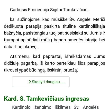
Garbusis Eminencija Sigitai Tamkevičiau,
kai sužinojome, kad mūsiškė Šv. Angelei Meriči
dedikuota parapija paskirta tituline kardinoliškąja
bažnyčia, pasistengiau tuoj pat susisiekti su Jumis ir
trumpai apibūdinti mūsų bendruomenės istoriją bei
dabartinę tikrovę.
Atsimenu, kad paprastai, išreikšdamas Jums
didžiulę pagarbą, iš karto perteikiau šios parapijos
tikrovei ypač būdingą, išskirtinį bruožą.
Skaityti daugiau...…
Kard. S. Tamkevičiaus ingresas
Kardinolo įžengimo iškilmės Šv. Angelės