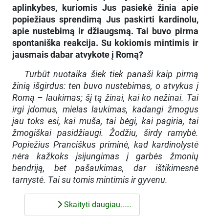
aplinkybes, kuriomis Jus pasiekė žinia apie
popiežiaus sprendimą Jus paskirti kardinolu,
apie nustebimą ir džiaugsmą. Tai buvo pirma
spontaniška reakcija. Su kokiomis mintimis ir
jausmais dabar atvykote į Romą?
Turbūt nuotaika šiek tiek panaši kaip pirmą
žinią išgirdus: ten buvo nustebimas, o atvykus į
Romą – laukimas; šį tą žinai, kai ko nežinai. Tai
irgi įdomus, mielas laukimas, kadangi žmogus
jau toks esi, kai muša, tai bėgi, kai pagiria, tai
žmogiškai pasidžiaugi. Žodžiu, širdy ramybė.
Popiežius Pranciškus priminė, kad kardinolystė
nėra kažkoks įsijungimas į garbės žmonių
bendriją, bet pašaukimas, dar ištikimesnė
tarnystė. Tai su tomis mintimis ir gyvenu.
Skaityti daugiau...…