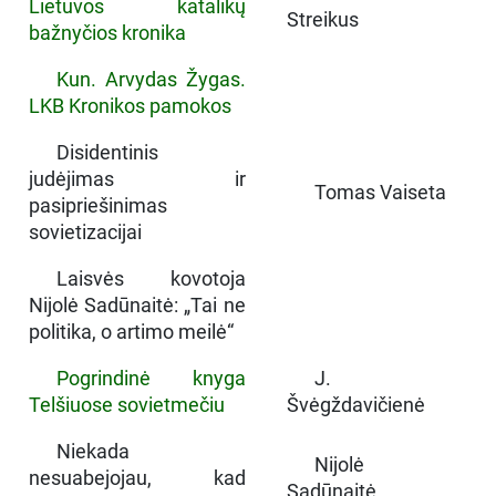
Lietuvos katalikų
Streikus
bažnyčios kronika
Kun. Arvydas Žygas.
LKB Kronikos pamokos
Disidentinis
judėjimas ir
Tomas Vaiseta
pasipriešinimas
sovietizacijai
Laisvės kovotoja
Nijolė Sadūnaitė: „Tai ne
politika, o artimo meilė“
Pogrindinė knyga
J.
Telšiuose sovietmečiu
Švėgždavičienė
Niekada
Nijolė
nesuabejojau, kad
Sadūnaitė