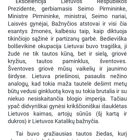
Ekscelencija Lietuvos Respublikos
Prezidente, gerbiamasis Seimo Pirmininke,
Ministre Pirmininke, ministrai, Seimo nariai,
Laisvės gynėjai, Bažnyčios atstovai ir visi čia
esantys žmonės, kalbėsiu taip, kaip diktuoja
tikinčiojo sąžinė ir partizanų garbė. Bedieviška
bolševikinė okupacija Lietuvai buvo tragiška, ji
žudė ne tik tautos kūną, bet ir sielą, griovė
kryžius, tautos paminklus, šventoves.
Šventoves griovė mūsų vaikelių ir jaunimo
širdyse. Lietuva priešinosi, pasaulis nežino
analogų, kad tokia maža tautelė dešimt metų
būtų vedusi ginkluotą kovą su tokia brutalia ir su
niekuo nesiskaitančia blogio imperija. Tačiau
ypač didvyriškai gynėsi krikščioniškai išauklėtas
Lietuvos kaimas, artojų sūnūs (šį kartą ir
dukros) ir Lietuvos Katalikų bažnyčia.
Tai buvo gražiausias tautos žiedas, kurį