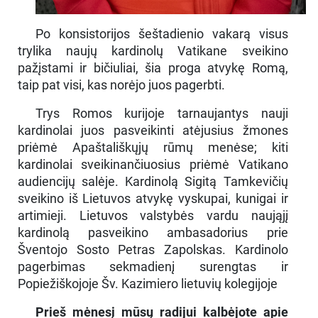
Po konsistorijos šeštadienio vakarą visus
trylika naujų kardinolų Vatikane sveikino
pažįstami ir bičiuliai, šia proga atvykę Romą,
taip pat visi, kas norėjo juos pagerbti.
Trys Romos kurijoje tarnaujantys nauji
kardinolai juos pasveikinti atėjusius žmones
priėmė Apaštališkųjų rūmų menėse; kiti
kardinolai sveikinančiuosius priėmė Vatikano
audiencijų salėje. Kardinolą Sigitą Tamkevičių
sveikino iš Lietuvos atvykę vyskupai, kunigai ir
artimieji. Lietuvos valstybės vardu naująjį
kardinolą pasveikino ambasadorius prie
Šventojo Sosto Petras Zapolskas. Kardinolo
pagerbimas sekmadienį surengtas ir
Popiežiškojoje Šv. Kazimiero lietuvių kolegijoje
Prieš mėnesį mūsų radijui kalbėjote apie