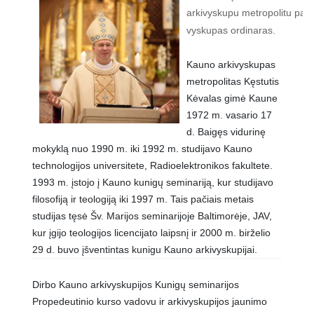
arkivyskupu metropolitu paskir
vyskupas ordinaras.
Kauno arkivyskupas
metropolitas Kęstutis
Kėvalas gimė Kaune
1972 m. vasario 17
d. Baigęs vidurinę
mokyklą nuo 1990 m. iki 1992 m. studijavo Kauno
technologijos universitete, Radioelektronikos fakultete.
1993 m. įstojo į Kauno kunigų seminariją, kur studijavo
filosofiją ir teologiją iki 1997 m. Tais pačiais metais
studijas tęsė Šv. Marijos seminarijoje Baltimorėje, JAV,
kur įgijo teologijos licencijato laipsnį ir 2000 m. birželio
29 d. buvo įšventintas kunigu Kauno arkivyskupijai.
Dirbo Kauno arkivyskupijos Kunigų seminarijos
Propedeutinio kurso vadovu ir arkivyskupijos jaunimo