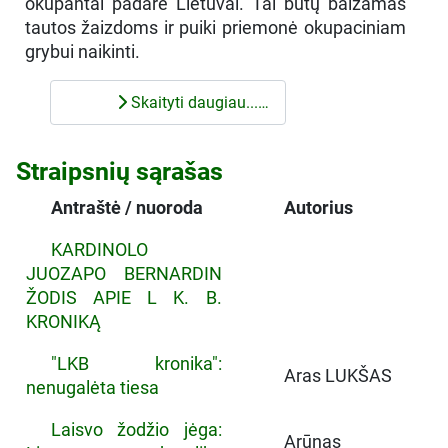
okupantai padarė Lietuvai. Tai būtų balzamas
tautos žaizdoms ir puiki priemonė okupaciniam
grybui naikinti.
Skaityti daugiau...…
Straipsnių sąrašas
Antraštė / nuoroda
Autorius
KARDINOLO
JUOZAPO BERNARDIN
ŽODIS APIE L K. B.
KRONIKĄ
"LKB kronika":
Aras LUKŠAS
nenugalėta tiesa
Laisvo žodžio jėga:
Arūnas