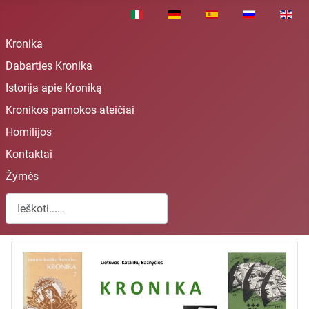
Pasirinkite savo kalbą
Kronika
Dabarties Kronika
Istorija apie Kroniką
Kronikos pamokos ateičiai
Homilijos
Kontaktai
Žymės
Paieška