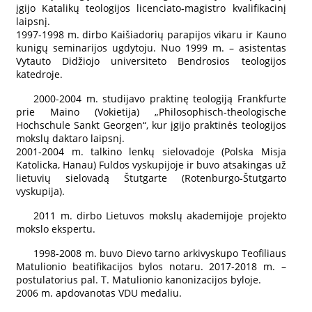
įgijo Katalikų teologijos licenciato-magistro kvalifikacinį
laipsnį.
1997-1998 m. dirbo Kaišiadorių parapijos vikaru ir Kauno
kunigų seminarijos ugdytoju. Nuo 1999 m. – asistentas
Vytauto Didžiojo universiteto Bendrosios teologijos
katedroje.
2000-2004 m. studijavo praktinę teologiją Frankfurte
prie Maino (Vokietija) „Philosophisch-theologische
Hochschule Sankt Georgen“, kur įgijo praktinės teologijos
mokslų daktaro laipsnį.
2001-2004 m. talkino lenkų sielovadoje (Polska Misja
Katolicka, Hanau) Fuldos vyskupijoje ir buvo atsakingas už
lietuvių sielovadą Štutgarte (Rotenburgo-Štutgarto
vyskupija).
2011 m. dirbo Lietuvos mokslų akademijoje projekto
mokslo ekspertu.
1998-2008 m. buvo Dievo tarno arkivyskupo Teofiliaus
Matulionio beatifikacijos bylos notaru. 2017-2018 m. –
postulatorius pal. T. Matulionio kanonizacijos byloje.
2006 m. apdovanotas VDU medaliu.