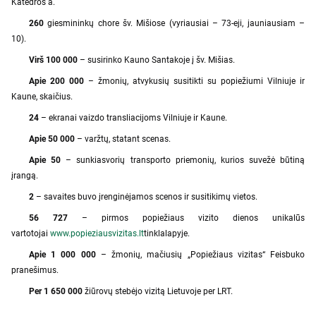
Katedros a.
260
giesmininkų chore šv. Mišiose (vyriausiai – 73-eji, jauniausiam –
10).
Virš 100 000
– susirinko Kauno Santakoje į šv. Mišias.
Apie 200 000
– žmonių, atvykusių susitikti su popiežiumi Vilniuje ir
Kaune, skaičius.
24
– ekranai vaizdo transliacijoms Vilniuje ir Kaune.
Apie 50 000
– varžtų, statant scenas.
Apie 50
– sunkiasvorių transporto priemonių, kurios suvežė būtiną
įrangą.
2
– savaites buvo įrenginėjamos scenos ir susitikimų vietos.
56 727
– pirmos popiežiaus vizito dienos unikalūs
vartotojai
www.popieziausvizitas.lt
tinklalapyje.
Apie 1 000 000
– žmonių, mačiusių „Popiežiaus vizitas“ Feisbuko
pranešimus.
Per 1 650 000
žiūrovų stebėjo vizitą Lietuvoje per LRT.