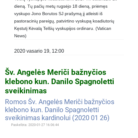
dieną. Tų pačių metų rugsėjo 18 dieną, priėmęs
vyskupo Jono Borutos SJ prašymą jį atleisti iš
pastoracinių pareigų, patvirtino vyskupą koadiutorių
Kęstutį Kėvalą Telšių vyskupijos ordinaru. (Vatican
News)
2020 vasario 19, 12:00
Šv. Angelės Meriči bažnyčios
klebono kun. Danilo Spagnoletti
sveikinimas
Romos Šv. Angelės Meriči bažnyčios
klebono kun. Danilo Spagnoletti
sveikinimas kardinolui (2020 01 26)
Paskelbta: 2020-01-27 16:06:44