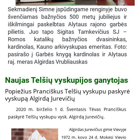
Sekmadienį Simne įspūdingame renginyje buvo
švenčiamas bažnyčios 500 metų jubiliejus ir
iškilmingai paskelbtas Alytaus rajono garbės
pilietis. Juo tapo Sigitas Tamkevičius SJ –
Romos katalikų bažnyčios dvasininkas,
kardinolas, Kauno arkivyskupas emeritas. Foto:
pasirašo į Garbės knygą kardinolas ir Alytaus
raj. meras Algirdas Vrubliauskas
Naujas Telšių vyskupijos ganytojas
Popiežius Pranciškus Telšių vyskupu paskyrė
vyskupą Algirdą Jurevičių
2020 m. birželio 1 d. Šventasis Tėvas Pranciškus
paskyrė Telšių vyskupu vysk. Algirdą Jurevičių.
Algirdas Jurevičius gimė Vievyje
1972 m. kovo 24 d. Mokėsi Vievio