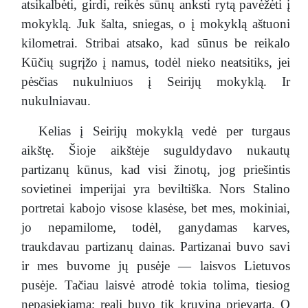
atsikalbėti, girdi, reikės sūnų anksti rytą pavėžėti į
mokyklą. Juk šalta, sniegas, o į mokyklą aštuoni
kilometrai. Stribai atsako, kad sūnus be reikalo
Kūčių sugrįžo į namus, todėl nieko neatsitiks, jei
pėsčias nukulniuos į Seirijų mokyklą. Ir
nukulniavau.
Kelias į Seirijų mokyklą vedė per turgaus
aikštę. Šioje aikštėje suguldydavo nukautų
partizanų kūnus, kad visi žinotų, jog priešintis
sovietinei imperijai yra beviltiška. Nors Stalino
portretai kabojo visose klasėse, bet mes, mokiniai,
jo nepamilome, todėl, ganydamas karves,
traukdavau partizanų dainas. Partizanai buvo savi
ir mes buvome jų pusėje — laisvos Lietuvos
pusėje. Tačiau laisvė atrodė tokia tolima, tiesiog
nepasiekiama; reali buvo tik kruvina prievarta. O