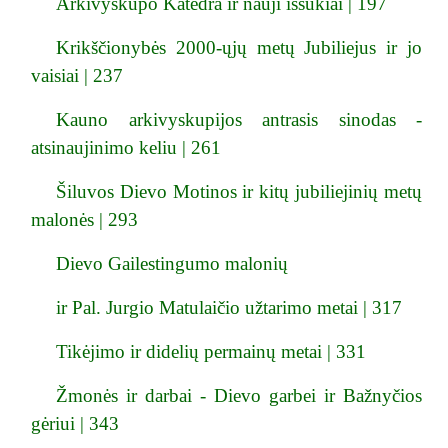
Arkivyskupo Katedra ir nauji iššūkiai | 197
Krikščionybės 2000-ųjų metų Jubiliejus ir jo
vaisiai | 237
Kauno arkivyskupijos antrasis sinodas -
atsinaujinimo keliu | 261
Šiluvos Dievo Motinos ir kitų jubiliejinių metų
malonės | 293
Dievo Gailestingumo malonių
ir Pal. Jurgio Matulaičio užtarimo metai | 317
Tikėjimo ir didelių permainų metai | 331
Žmonės ir darbai - Dievo garbei ir Bažnyčios
gėriui | 343