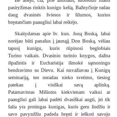
Be abejo, čia, prie altoriaus, subrendo mano
pasiryžimas rinktis kunigo kelią. Bažnyčioje radau
daug dvasinės šviesos ir šilumos, kurios
bręstančiam paaugliui labai reikėjo.
Skaitydamas apie šv. kun. Joną Boską, labai
norėjau būti panašus į jaunąjį Don Boską, vėliau
tapusį kunigu, kuris rūpinosi beglobiais
Turino vaikais. Dvasinio turinio knygos, dažna
išpažintis ir Eucharistija išmokė sąmoningo
bendravimo su Dievu. Kai nuvažiavau į Kunigų
seminariją, ten neradau nieko svetimo, tiesiog
patekau į visiškai savą aplinką.
Patarnavimas Mišioms kiekvienam vaikui ar
paaugliui gali labai padėti dvasiškai augti, jei tik
šalia yra protingas kunigas, kuris geru žodžiu ir
savo pavyzdžiu padeda bręsti ir ieškoti savojo