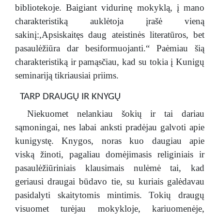
bibliotekoje. Baigiant vidurinę mokyklą, į mano
charakteristiką auklėtoja įrašė vieną
sakinį:,Apsiskaitęs daug ateistinės literatūros, bet
pasaulėžiūra dar besiformuojanti.“ Paėmiau šią
charakteristiką ir pamąsčiau, kad su tokia į Kunigų
seminariją tikriausiai priims.
TARP DRAUGŲ IR KNYGŲ
Niekuomet nelankiau šokių ir tai dariau
sąmoningai, nes labai anksti pradėjau galvoti apie
kunigystę. Knygos, noras kuo daugiau apie
viską žinoti, pagaliau domėjimasis religiniais ir
pasaulėžiūriniais klausimais nulėmė tai, kad
geriausi draugai būdavo tie, su kuriais galėdavau
pasidalyti skaitytomis mintimis. Tokių draugų
visuomet turėjau mokykloje, kariuomenėje,