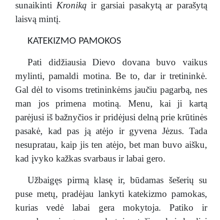
sunaikinti
Kroniką
ir garsiai pasakytą ar parašytą
laisvą mintį.
KATEKIZMO PAMOKOS
Pati didžiausia Dievo dovana buvo vaikus
mylinti, pamaldi motina. Be to, dar ir tretininkė.
Gal dėl to visoms tretininkėms jaučiu pagarbą, nes
man jos primena motiną. Menu, kai ji kartą
parėjusi iš bažnyčios ir pridėjusi delną prie krūtinės
pasakė, kad pas ją atėjo ir gyvena Jėzus. Tada
nesupratau, kaip jis ten atėjo, bet man buvo aišku,
kad įvyko kažkas svarbaus ir labai gero.
Užbaigęs pirmą klasę ir, būdamas šešerių su
puse metų, pradėjau lankyti katekizmo pamokas,
kurias vedė labai gera mokytoja. Patiko ir