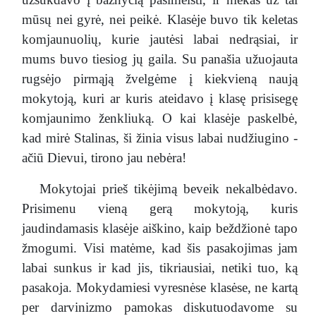
mūsų nei gyrė, nei peikė. Klasėje buvo tik keletas
komjaunuolių, kurie jautėsi labai nedrąsiai, ir
mums buvo tiesiog jų gaila. Su panašia užuojauta
rugsėjo pirmąją žvelgėme į kiekvieną naują
mokytoją, kuri ar kuris ateidavo į klasę prisisegę
komjaunimo ženkliuką. O kai klasėje paskelbė,
kad mirė Stalinas, ši žinia visus labai nudžiugino -
ačiū Dievui, tirono jau nebėra!
Mokytojai prieš tikėjimą beveik nekalbėdavo.
Prisimenu vieną gerą mokytoją, kuris
jaudindamasis klasėje aiškino, kaip beždžionė tapo
žmogumi. Visi matėme, kad šis pasakojimas jam
labai sunkus ir kad jis, tikriausiai, netiki tuo, ką
pasakoja. Mokydamiesi vyresnėse klasėse, ne kartą
per darvinizmo pamokas diskutuodavome su