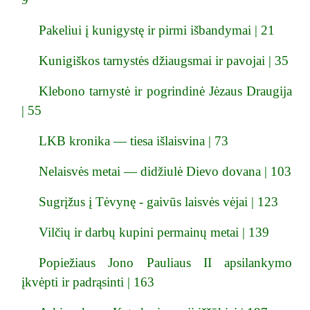
Pakeliui į kunigystę ir pirmi išbandymai | 21
Kunigiškos tarnystės džiaugsmai ir pavojai | 35
Klebono tarnystė ir pogrindinė Jėzaus Draugija
| 55
LKB kronika — tiesa išlaisvina | 73
Nelaisvės metai — didžiulė Dievo dovana | 103
Sugrįžus į Tėvynę - gaivūs laisvės vėjai | 123
Vilčių ir darbų kupini permainų metai | 139
Popiežiaus Jono Pauliaus II apsilankymo
įkvėpti ir padrąsinti | 163