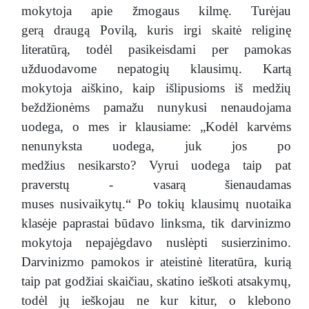
mokytoja apie žmogaus kilmę. Turėjau
gerą draugą Povilą, kuris irgi skaitė religinę
literatūrą, todėl pasikeisdami per pamokas
užduodavome nepatogių klausimų. Kartą
mokytoja aiškino, kaip išlipusioms iš medžių
beždžionėms pamažu nunykusi nenaudojama
uodega, o mes ir klausiame: „Kodėl karvėms
nenunyksta uodega, juk jos po
medžius nesikarsto? Vyrui uodega taip pat
praverstų - vasarą šienaudamas
muses nusivaikytų.“ Po tokių klausimų nuotaika
klasėje paprastai būdavo linksma, tik darvinizmo
mokytoja nepajėgdavo nuslėpti susierzinimo.
Darvinizmo pamokos ir ateistinė literatūra, kurią
taip pat godžiai skaičiau, skatino ieškoti atsakymų,
todėl jų ieškojau ne kur kitur, o klebono