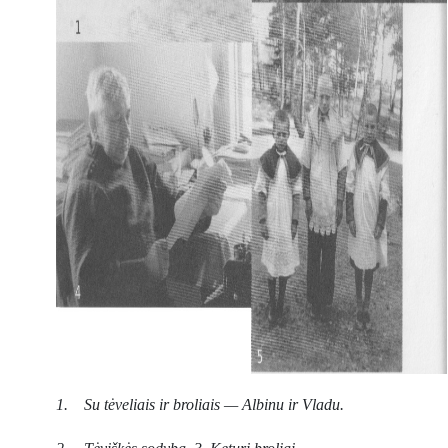
1. Su tėveliais ir broliais — Albinu ir Vladu.