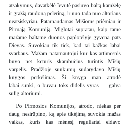
atsakymus, davatkėlė Ievutė pasiuvo baltą kamželę
ir gražią raudoną peleriną, ir nuo tada nuo altoriaus
neatsiskyriau. Patarnaudamas Mišioms priėmiau ir
Pirmąją Komuniją. Miglotai supratau, kaip tame
mažame baltame duonos paplotėlyje gyvena pats
Dievas. Suvokiau tik tiek, kad tai kažkas labai
svarbaus. Mažam patarnautojui kur kas artimesnis
buvo net keturis skambučius turintis Mišių
varpelis. Pradžioje sunkumų sudarydavo Mišių
knygos perkėlimas. Ši knyga man atrodė
labai sunki, o buvau toks didelis vyras — galva
sulig altoriumi.
Po Pirmosios Komunijos, atrodo, niekas per
daug nesirūpino, ką apie tikėjimą suvokia mažas
vaikas, kuris kas mėnesį reguliariai eidavo