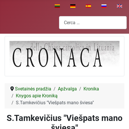
Seleziona la tua lingua
Cerca
Svetainės pradžia
Apžvalga
Kronika
Knygos apie Kroniką
S.Tamkevičius "Viešpats mano šviesa"
S.Tamkevičius "Viešpats mano
šviesa"