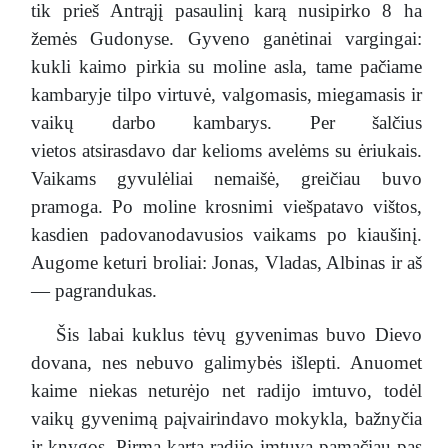
tik prieš Antrąjį pasaulinį karą nusipirko 8 ha
žemės Gudonyse. Gyveno ganėtinai vargingai:
kukli kaimo pirkia su moline asla, tame pačiame
kambaryje tilpo virtuvė, valgomasis, miegamasis ir
vaikų darbo kambarys. Per šalčius
vietos atsirasdavo dar kelioms avelėms su ėriukais.
Vaikams gyvulėliai nemaišė, greičiau buvo
pramoga. Po moline krosnimi viešpatavo vištos,
kasdien padovanodavusios vaikams po kiaušinį.
Augome keturi broliai: Jonas, Vladas, Albinas ir aš
— pagrandukas.
Šis labai kuklus tėvų gyvenimas buvo Dievo
dovana, nes nebuvo galimybės išlepti. Anuomet
kaime niekas neturėjo net radijo imtuvo, todėl
vaikų gyvenimą paįvairindavo mokykla, bažnyčia
ir knygos. Pirmą kartą radijo imtuvą pamačiau pas