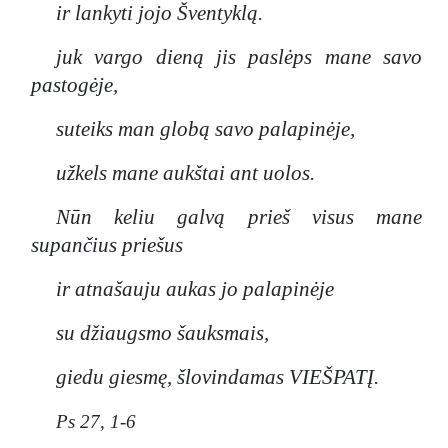
ir lankyti jojo Šventyklą.
juk vargo dieną jis paslėps mane savo
pastogėje,
suteiks man globą savo palapinėje,
užkels mane aukštai ant uolos.
Nūn keliu galvą prieš visus mane
supančius priešus
ir atnašauju aukas jo palapinėje
su džiaugsmo šauksmais,
giedu giesmę, šlovindamas VIEŠPATĮ.
Ps 27, 1-6