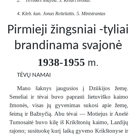
2. Tėviškės sodyba. 3. Keturi broliai.
4. Kleb. kun. Jonas Reitelaitis. 5. Ministrantas
Pirmieji žingsniai -tyliai
brandinama svajonė
1938-1955
m.
TĖVŲ NAMAI
Mano šaknys įaugusios į Dzūkijos žemę.
Seneliai ir tėvai buvo paprasti lietuviško kaimo
žmonės, visas jų gyvenimas sukosi apie žemę,
šeimą ir Bažnyčią. Abu tėvai — Motiejus ir Anelė
Tumosaitė buvo kilę iš Krikštonių kaimo, Lazdijų
rajono; susituokę kurį laiką gyveno Krikštonyse ir