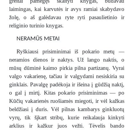
greitai pamėgęs skaityti knygas, būdavau
laimingas, kai karvutės ir avys ramiai skabydavo
žolę, o aš galėdavau ryte ryti pasaulietinio ir
religinio turinio knygas.
NERAMŪS METAI
Ryškiausi prisiminimai iš pokario metų —
neramios dienos ir naktys. Už lango naktis, o
mūsų dūminė kaimo pirkia pilna partizanų. Vyrai
valgo vakarienę, tačiau ir valgydami nesiskiria su
ginklais. Pavalgę padėkoja ir išeina į gūdžią naktį,
o gal į mirtį. Kitas pokario prisiminimas — po
Kūčių vakarienės ruošiamės miegoti, ir vėl kažkas
beldžiasi į duris. Vėl pilnas kambarys ginkluotų
vyrų, tik šįkart stribų, kurie reikalauja kinkyti
arklius ir kažkur juos vežti. Tėvelis bando