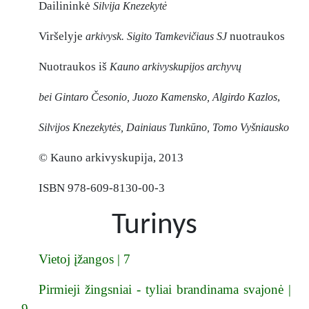
Dailininkė
Silvija Knezekytė
Viršelyje
nuotraukos
arkivysk. Sigito Tamkevičiaus SJ
Nuotraukos iš
Kauno arkivyskupijos archyvų
,
bei Gintaro Česonio, Juozo Kamensko, Algirdo Kazlos
Silvijos Knezekytės, Dainiaus Tunkūno, Tomo Vyšniausko
© Kauno arkivyskupija, 2013
ISBN 978-609-8130-00-3
Turinys
Vietoj įžangos | 7
Pirmieji žingsniai - tyliai brandinama svajonė |
9