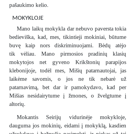
pašaukimo kelio.
MOKYKLOJE
Mano laikų mokykla dar nebuvo paversta tokia
bedieviška, kad, mes, tikintieji mokiniai, būtume
buvę kaip nors diskriminuojami. Bėdų atėjo
tik vėliau. Mano pirmosios pradinių klasių
mokytojos net gyveno Krikštonių parapijos
klebonijoje, todėl mes, Mišių patarnautojai, jas
laikėme savomis, o jos ne tik nebarė už
patarnavimą, bet dar ir pamokydavo, kad per
Mišias nesidairytume į žmones, o žvelgtume į
altorių.
Mokantis Seirijų vidurinėje mokykloje,
dauguma jos mokinių, eidami į mokyklą, kasdien
užsukdavo į bažnyčią pasimelsti, ir niekas už tai