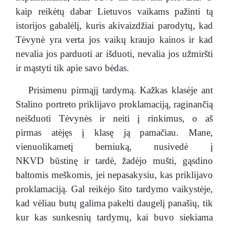
kaip reikėtų dabar Lietuvos vaikams pažinti tą
istorijos gabalėlį, kuris akivaizdžiai parodytų, kad
Tėvynė yra verta jos vaikų kraujo kainos ir kad
nevalia jos parduoti ar išduoti, nevalia jos užmiršti
ir mąstyti tik apie savo bėdas.
Prisimenu pirmąjį tardymą. Kažkas klasėje ant
Stalino portreto priklijavo proklamaciją, raginančią
neišduoti Tėvynės ir neiti į rinkimus, o aš
pirmas atėjęs į klasę ją pamačiau. Mane,
vienuolikametį berniuką, nusivedė į
NKVD būstinę ir tardė, žadėjo mušti, gąsdino
baltomis meškomis, jei nepasakysiu, kas priklijavo
proklamaciją. Gal reikėjo šito tardymo vaikystėje,
kad vėliau butų galima pakelti daugelį panašių, tik
kur kas sunkesnių tardymų, kai buvo siekiama