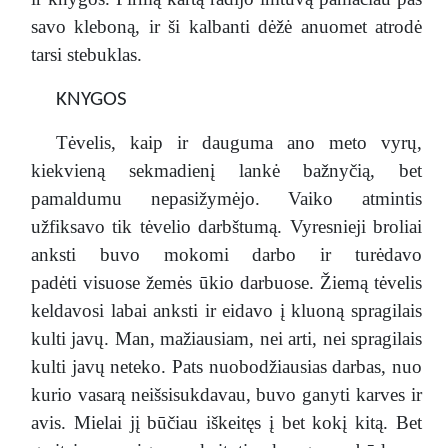
savo kleboną, ir ši kalbanti dėžė anuomet atrodė
tarsi stebuklas.
KNYGOS
Tėvelis, kaip ir dauguma ano meto vyrų,
kiekvieną sekmadienį lankė bažnyčią, bet
pamaldumu nepasižymėjo. Vaiko atmintis
užfiksavo tik tėvelio darbštumą. Vyresnieji broliai
anksti buvo mokomi darbo ir turėdavo
padėti visuose žemės ūkio darbuose. Žiemą tėvelis
keldavosi labai anksti ir eidavo į kluoną spragilais
kulti javų. Man, mažiausiam, nei arti, nei spragilais
kulti javų neteko. Pats nuobodžiausias darbas, nuo
kurio vasarą neišsisukdavau, buvo ganyti karves ir
avis. Mielai jį būčiau iškeitęs į bet kokį kitą. Bet