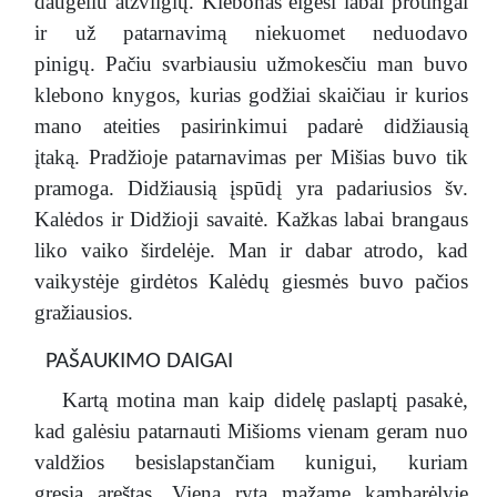
daugeliu atžvilgių. Klebonas elgėsi labai protingai
ir už patarnavimą niekuomet neduodavo
pinigų. Pačiu svarbiausiu užmokesčiu man buvo
klebono knygos, kurias godžiai skaičiau ir kurios
mano ateities pasirinkimui padarė didžiausią
įtaką. Pradžioje patarnavimas per Mišias buvo tik
pramoga. Didžiausią įspūdį yra padariusios šv.
Kalėdos ir Didžioji savaitė. Kažkas labai brangaus
liko vaiko širdelėje. Man ir dabar atrodo, kad
vaikystėje girdėtos Kalėdų giesmės buvo pačios
gražiausios.
PAŠAUKIMO DAIGAI
Kartą motina man kaip didelę paslaptį pasakė,
kad galėsiu patarnauti Mišioms vienam geram nuo
valdžios besislapstančiam kunigui, kuriam
gresia areštas. Vieną rytą mažame kambarėlyje