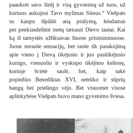
paaukoti savo širdį ir visą gyvenimą už tuos, už
kuriuos aukojosi Tavo mylimas Sūnus.“ Viešpats
su kaupu išpildė aną prašymą, leisdamas
per penkiasdešimt metų tarnauti Dievo tautai. Kai
ką iš tarnystės užfiksavau šiuose prisiminimuose.
Juose nerasite sensacijų, bet rasite tik pasakojimą
apie vieno į Dievą tikėjusio ir juo pasitikėjusio
kunigo, vienuolio ir vyskupo tikėjimo kelionę,
kurioje švietė saulė, bet, kaip sakė
popiežius Benediktas XVI, netrūko ir stiprių
bangų bei priešingo vėjo. Bet visuomet visose
aplinkybėse Viešpats buvo mano gyvenimo šviesa.