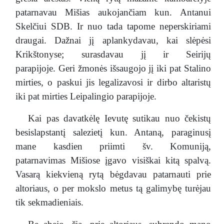
patarnavau Mišias aukojančiam kun. Antanui
Skelčiui SDB. Ir nuo tada tapome neperskiriami
draugai. Dažnai jį aplankydavau, kai slėpėsi
Krikštonyse; surasdavau jį ir Seirijų
parapijoje. Geri žmonės išsaugojo jį iki pat Stalino
mirties, o paskui jis legalizavosi ir dirbo altaristų
iki pat mirties Leipalingio parapijoje.
Kai pas davatkėlę Ievutę sutikau nuo čekistų
besislapstantį salezietį kun. Antaną, paraginusį
mane kasdien priimti šv. Komuniją,
patarnavimas Mišiose įgavo visiškai kitą spalvą.
Vasarą kiekvieną rytą bėgdavau patarnauti prie
altoriaus, o per mokslo metus tą galimybę turėjau
tik sekmadieniais.