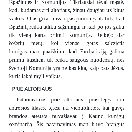
išpažinties ir Komunijos. Tikriausiai tėvai mąstė,
kad, būdamas arti altoriaus, žinau daugiau už kitus
vaikus. O aš gerai buvau įsisąmoninęs tik tiek, kad
išpažintį reikia atlikti sąžiningai ir kad po jos galiu
tik vieną kartą priimti Komuniją. Reikėjo dar
šešerių metų, kol vienas geras salezietis
kunigas man paaiškino, kad Eucharistiją galima
priimti kasdien, tik reikia saugotis nuodėmių, nes
šventoji Komunija yra ne kas kita, kaip pats Jėzus,
kuris labai myli vaikus.
PRIE ALTORIAUS
Patarnavimas prie altoriaus, prasidėjęs nuo
antrosios klasės, tęsėsi iki vienuoliktos, kai gavęs
brandos atestatą nuvažiavau į Kauno kunigų
seminariją. Šis patarnavimas man buvo brangus