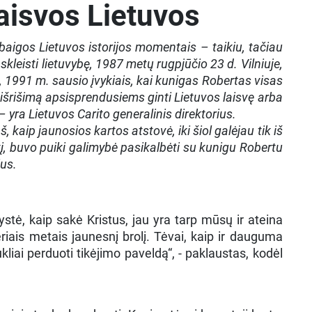
laisvos Lietuvos
aigos Lietuvos istorijos momentais – taikiu, tačiau
kleisti lietuvybę, 1987 metų rugpjūčio 23 d. Vilniuje,
 1991 m. sausio įvykiais, kai kunigas Robertas visas
 išrišimą apsisprendusiems ginti Lietuvos laisvę arba
– yra Lietuvos Carito generalinis direktorius.
kaip jaunosios kartos atstovė, iki šiol galėjau tik iš
, buvo puiki galimybė pasikalbėti su kunigu Robertu
ius.
stė, kaip sakė Kristus, jau yra tarp mūsų ir ateina
iais metais jaunesnį brolį. Tėvai, kaip ir dauguma
liai perduoti tikėjimo paveldą“, - paklaustas, kodėl