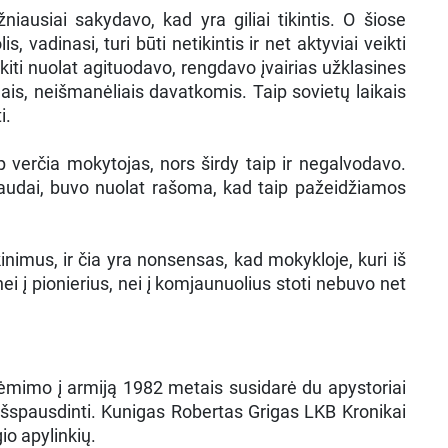
iausiai sakydavo, kad yra giliai tikintis. O šiose
vadinasi, turi būti netikintis ir net aktyviai veikti
kiti nuolat agituodavo, rengdavo įvairias užklasines
ngais, neišmanėliais davatkomis. Taip sovietų laikais
i.
 verčia mokytojas, nors širdy taip ir negalvodavo.
paudai, buvo nuolat rašoma, kad taip pažeidžiamos
ikinimus, ir čia yra nonsensas, kad mokykloje, kuri iš
nei į pionierius, nei į komjaunuolius stoti nebuvo net
ėmimo į armiją 1982 metais susidarė du apystoriai
 išspausdinti. Kunigas Robertas Grigas LKB Kronikai
gio apylinkių.