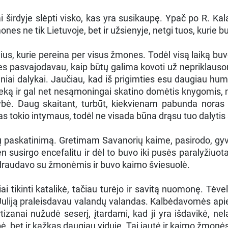
i širdyje slėpti visko, kas yra susikaupę. Ypač po R. K
es ne tik Lietuvoje, bet ir užsienyje, netgi tuos, kurie bu
ius, kurie pereina per visus žmones. Todėl visą laiką buv
 nes pasvajodavau, kaip būtų galima kovoti už nepriklauso
niai dalykai. Jaučiau, kad iš prigimties esu daugiau huma
ioteką ir gal net nesąmoningai skatino domėtis knygomis,
ybė. Daug skaitant, turbūt, kiekvienam pabunda noras p
kas tokio intymaus, todėl ne visada būna drąsu tuo dalyti
ų paskatinimą. Gretimam Savanorių kaime, pasirodo, gyve
 susirgo encefalitu ir dėl to buvo iki pusės paralyžiuota
ndraudavo su žmonėmis ir buvo kaimo šviesuolė.
ai tikinti katalikė, tačiau turėjo ir savitą nuomonę. Tėv
iją praleisdavau valandų valandas. Kalbėdavomės apie tik
artizanai nužudė seserį, įtardami, kad ji yra išdavikė, 
ybė, bet ir kažkas daugiau viduje. Tai jautė ir kaimo žmonė