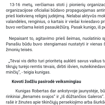
13-16 metų, verčiamas stoti į pionierių organizacij
organizacijose oficialiai būdavo propaguojamas antirel
prieš kiekvieną religinį judėjimą. Nelabai aktyvūs mok
valandėles, renginius, o kartais ir viešai kviesdavo p
buvo verčiama keisti pasaulėžiūrą. Pasak kunigo, iš ped
Nepaisant to, agitavimo prieš šeimas, nuolatinio spa
Panašiu būdu buvo stengiamasi nustatyti ir vienas š
žmonių teisės.
„Tėvai vis dėlto turi prioritetą auklėti savus vaikus t
tikrųjų turėjo remtis tėvais, dirbti išvien, nuteikinėda
minčių“, - teigia kunigas.
Kovoti žodžiu pasirodė veiksmingiau
Kunigas Robertas dar ankstyvoje jaunystėje, būda
rinkiniai „Benamės svajos“ ir „Iš dūžtančios Galeros
rašė ir žinutes apie tikinčiųjų persekiojimo arba šiurk