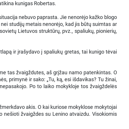
patikina kunigas Robertas.
 situacija nebuvo paprasta. Jie nenorėjo kažko blogo
 nei studijų metais nenorėjo, kad jis būtų suimtas ar
vietų Lietuvos struktūrų, pvz., spaliukų, pionierių,
ą ir įrašydavo į spaliukų gretas, tai kunigo tėvai
me tas žvaigždutes, aš grįžau namo patenkintas. O
, primynė ir sako: „Tu, ką, esi išdavikas? Tu žinai,
 nepasakojo. Po to laiko mokykloje tos žvaigždelės
užmerkdavo akis. O kai kuriose mokyklose mokytojai
davo nešioti žvaigždes su Lenino atvaizdu. Visokiomis