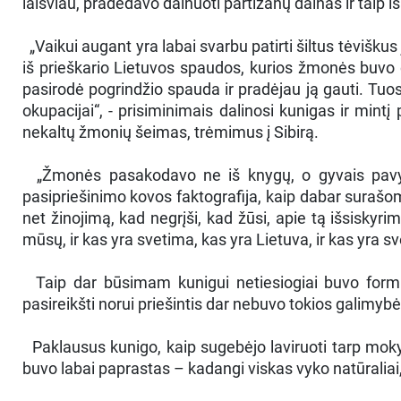
laisviau, pradėdavo dainuoti partizanų dainas ir taip i
„Vaikui augant yra labai svarbu patirti šiltus tėvišku
iš prieškario Lietuvos spaudos, kurios žmonės buvo d
pasirodė pogrindžio spauda ir pradėjau ją gauti. Tuo
okupacijai“, - prisiminimais dalinosi kunigas ir mintį
nekaltų žmonių šeimas, trėmimus į Sibirą.
„Žmonės pasakodavo ne iš knygų, o gyvais pavyzdž
pasipriešinimo kovos faktografija, kaip dabar surašoma
net žinojimą, kad negrįši, kad žūsi, apie tą išsiskyr
mūsų, ir kas yra svetima, kas yra Lietuva, ir kas yra s
Taip dar būsimam kunigui netiesiogiai buvo formuoja
pasireikšti norui priešintis dar nebuvo tokios galimybė
Paklausus kunigo, kaip sugebėjo laviruoti tarp mokyk
buvo labai paprastas – kadangi viskas vyko natūraliai,