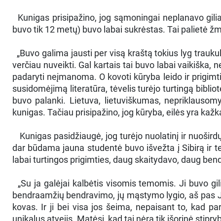
Kunigas prisipažino, jog sąmoningai neplanavo gilia
buvo tik 12 metų) buvo labai sukrėstas. Tai palietė žmon
„Buvo galima jausti per visą kraštą tokius lyg traukul
verčiau nuveikti. Gal kartais tai buvo labai vaikiška,
padaryti neįmanoma. O kovoti kūryba leido ir prigimti
susidomėjimą literatūra, tėvelis turėjo turtingą bibl
buvo palanki. Lietuva, lietuviškumas, nepriklausom
kunigas. Tačiau prisipažino, jog kūryba, eilės yra kaž
Kunigas pasidžiaugė, jog turėjo nuolatinį ir nuošird
dar būdama jauna studentė buvo išvežta į Sibirą ir ten
labai turtingos prigimties, daug skaitydavo, daug be
„Su ja galėjai kalbėtis visomis temomis. Ji buvo gili
bendraamžių bendravimo, jų mąstymo lygio, aš pas Jul
kovas. Ir ji bei visa jos šeima, nepaisant to, kad p
unikalus atvejis. Matėsi, kad tai nėra tik išorinė stipr