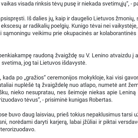
ai vaikas visada rinksis tėvų pusę ir niekada svetimųjų“, - 
ispręsti. Iš dalies jų, kaip ir daugelio Lietuvos žmonių,
ekscesų ar radikalių poelgių. Kunigo tėvai nei vaikystėje,
ti sąmoningu veikimu prie okupacinės ar kolaborantinės so
kiakampę raudoną žvaigždę su V. Lenino atvaizdu į atlap
ra svetima, jog tai Lietuvos išdavystė.
kada po „gražios“ ceremonijos mokykloje, kai visi gavo
taliai nuplėšė tą žvaigždelę nuo atlapo, numetė ant žemės
aišku, nieko nesupratau, nes šeimoje niekas apie Leniną
orizuodavo tėvus“, - prisiminė kunigas Robertas.
e buvo daug laisviau, prieš tokius nepaklusimus tarsi 
sni, norėdami daryti karjerą, labai įžūliai ir piktai vers
 terorizuodavo.