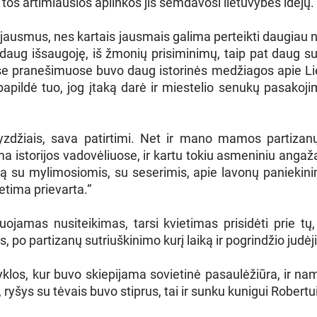
š tos artimiausios aplinkos jis semdavosi lietuvybės idėjų.
s jausmus, nes kartais jausmais galima perteikti daugiau n
aug išsaugoję, iš žmonių prisiminimų, taip pat daug suž
se pranešimuose buvo daug istorinės medžiagos apie Liet
 papildė tuo, jog įtaką darė ir miestelio senukų pasakoji
iais, sava patirtimi. Net ir mano mamos partizanų 
 istorijos vadovėliuose, ir kartu tokiu asmeniniu angažav
imą su mylimosiomis, su seserimis, apie lavonų paniekini
vetima prievarta.“
mas nusiteikimas, tarsi kvietimas prisidėti prie tų, k
s, po partizanų sutriuškinimo kurį laiką ir pogrindžio jud
los, kur buvo skiepijama sovietinė pasaulėžiūra, ir nam
 ryšys su tėvais buvo stiprus, tai ir sunku kunigui Robert