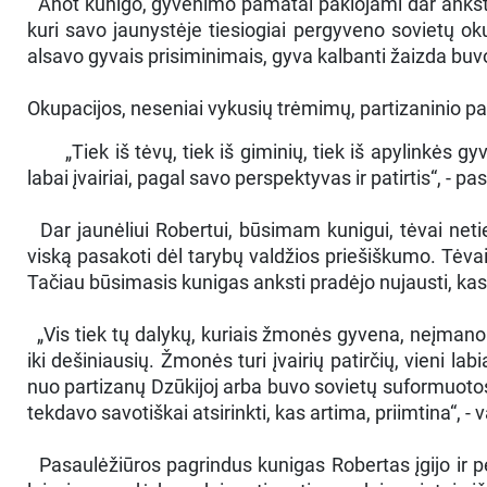
Anot kunigo, gyvenimo pamatai paklojami dar ankstyvoj
kuri savo jaunystėje tiesiogiai pergyveno sovietų ok
alsavo gyvais prisiminimais, gyva kalbanti žaizda buv
Okupacijos, neseniai vykusių trėmimų, partizaninio p
„Tiek iš tėvų, tiek iš giminių, tiek iš apylinkės gy
labai įvairiai, pagal savo perspektyvas ir patirtis“, - 
Dar jaunėliui Robertui, būsimam kunigui, tėvai netie
viską pasakoti dėl tarybų valdžios priešiškumo. Tėva
Tačiau būsimasis kunigas anksti pradėjo nujausti, kas
„Vis tiek tų dalykų, kuriais žmonės gyvena, neįmanom
iki dešiniausių. Žmonės turi įvairių patirčių, vieni 
nuo partizanų Dzūkijoj arba buvo sovietų suformuotose 
tekdavo savotiškai atsirinkti, kas artima, priimtina“, -
Pasaulėžiūros pagrindus kunigas Robertas įgijo ir p