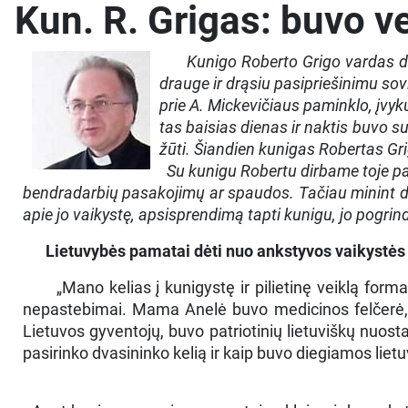
Kun. R. Grigas: buvo v
Kunigo Roberto Grigo vardas da
drauge ir drąsiu pasipriešinimu sovi
prie A. Mickevičiaus paminklo, įvy
tas baisias dienas ir naktis buvo s
žūti. Šiandien kunigas Robertas Gri
Su kunigu Robertu dirbame toje pačio
bendradarbių pasakojimų ar spaudos. Tačiau minint dv
apie jo vaikystę, apsisprendimą tapti kunigu, jo pogrind
Lietuvybės pamatai dėti nuo ankstyvos vaikystės
„Mano kelias į kunigystę ir pilietinę veiklą form
nepastebimai. Mama Anelė buvo medicinos felčerė, tė
Lietuvos gyventojų, buvo patriotinių lietuviškų nuosta
pasirinko dvasininko kelią ir kaip buvo diegiamos liet