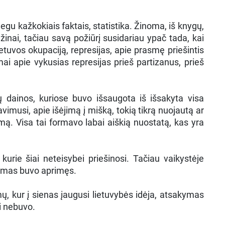
egu kažkokiais faktais, statistika. Žinoma, iš knygų,
inai, tačiau savą požiūrį susidariau ypač tada, kai
uvos okupaciją, represijas, apie prasmę priešintis
mai apie vykusias represijas prieš partizanus, prieš
dainos, kuriose buvo išsaugota iš išsakyta visa
imusi, apie išėjimą į mišką, tokią tikrą nuojautą ar
mą. Visa tai formavo labai aiškią nuostatą, kas yra
urie šiai neteisybei priešinosi. Tačiau vaikystėje
ėjimas buvo aprimęs.
ų, kur į sienas įaugusi lietuvybės idėja, atsakymas
ui nebuvo.