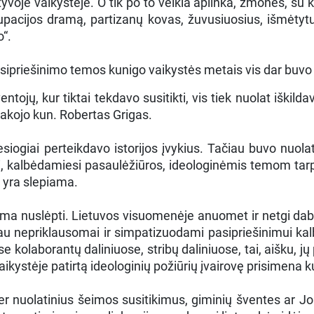
e vaikystėje. O tik po to veikia aplinka, žmonės, su kur
upacijos dramą, partizanų kovas, žuvusiuosius, išmėtytus
o“.
asipriešinimo temos kunigo vaikystės metais vis dar buvo
ventojų, kur tiktai tekdavo susitikti, vis tiek nuolat iški
pasakojo kun. Robertas Grigas.
siogiai perteikdavo istorijos įvykius. Tačiau buvo nuol
i, kalbėdamiesi pasaulėžiūros, ideologinėmis temom tarpu
 yra slepiama.
a nuslėpti. Lietuvos visuomenėje anuomet ir netgi dabar
labiau nepriklausomai ir simpatizuodami pasipriešinimui k
kolaborantų daliniuose, stribų daliniuose, tai, aišku, jų
 vaikystėje patirtą ideologinių požiūrių įvairovę prisimena 
er nuolatinius šeimos susitikimus, giminių šventes ar 