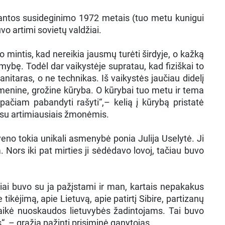
alantos susideginimo 1972 metais (tuo metu kunigui
vo artimi sovietų valdžiai.
o mintis, kad nereikia jausmų turėti širdyje, o kažką
mybę. Todėl dar vaikystėje supratau, kad fiziškai to
nitaras, o ne technikas. Iš vaikystės jaučiau didelį
 menine, grožine kūryba. O kūrybai tuo metu ir tema
ačiam pabandyti rašyti“,– kelią į kūrybą pristatė
s su artimiausiais žmonėmis.
no tokia unikali asmenybė ponia Julija Uselytė. Ji
. Nors iki pat mirties ji sėdėdavo lovoj, tačiau buvo
eliai buvo su ja pažįstami ir man, kartais nepakakus
ėjimą, apie Lietuvą, apie patirtį Sibire, partizanų
nelaikė nuoskaudos lietuvybės žadintojams. Tai buvo
s“, – gražią pažintį prisiminė ganytojas.