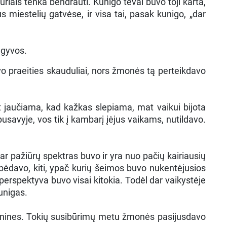
iais tenka bendrauti. Kunigo tėvai buvo toji karta,
 miestelių gatvėse, ir visa tai, pasak kunigo, „dar
 gyvos.
ldavo praeities skauduliai, nors žmonės tą perteikdavo
at jaučiama, kad kažkas slepiama, mat vaikui bijota
savyje, vos tik į kambarį įėjus vaikams, nutildavo.
 pažiūrų spektras buvo ir yra nuo pačių kairiausių
albėdavo, kiti, ypač kurių šeimos buvo nukentėjusios
 perspektyva buvo visai kitokia. Todėl dar vaikystėje
kunigas.
Jonines. Tokių susibūrimų metu žmonės pasijusdavo