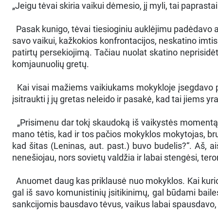
„Jeigu tėvai skiria vaikui dėmesio, jį myli, tai paprast
Pasak kunigo, tėvai tiesioginiu auklėjimu padėdavo aps
savo vaikui, kažkokios konfrontacijos, neskatino imtis 
patirtų persekiojimą. Tačiau nuolat skatino neprisidė
komjaunuolių gretų.
Kai visai mažiems vaikiukams mokykloje įsegdavo pen
įsitraukti į jų gretas neleido ir pasakė, kad tai jiems y
„Prisimenu dar tokį skaudoką iš vaikystės momentą, 
mano tėtis, kad ir tos pačios mokyklos mokytojas, bru
kad šitas (Leninas, aut. past.) buvo budelis?“. Aš, 
nenešiojau, nors sovietų valdžia ir labai stengėsi, ter
Anuomet daug kas priklausė nuo mokyklos. Kai kurios
gal iš savo komunistinių įsitikinimų, gal būdami baile
sankcijomis bausdavo tėvus, vaikus labai spausdavo,