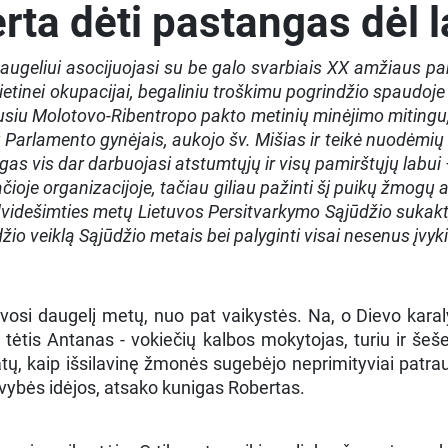
erta dėti pastangas dėl 
ugeliui asocijuojasi su be galo svarbiais XX amžiaus pab
etinei okupacijai, begaliniu troškimu pogrindžio spaudoje s
kusiu Molotovo-Ribentropo pakto metinių minėjimo mitingu,
u Parlamento gynėjais, aukojo šv. Mišias ir teikė nuodėmių
gas vis dar darbuojasi atstumtųjų ir visų pamirštųjų labui 
je organizacijoje, tačiau giliau pažinti šį puikų žmogų aš, 
idešimties metų Lietuvos Persitvarkymo Sąjūdžio sukaktį
žio veiklą Sąjūdžio metais bei palyginti visai nesenus įvyk
avosi daugelį metų, nuo pat vaikystės. Na, o Dievo karaly
tis Antanas - vokiečių kalbos mokytojas, turiu ir šešer
tų, kaip išsilavinę žmonės sugebėjo neprimityviai patrauk
uvybės idėjos, atsako kunigas Robertas.