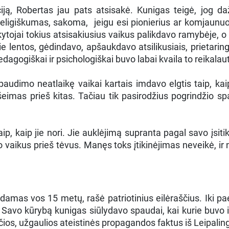
ą, Robertas jau pats atsisakė. Kunigas teigė, jog dažn
igiškumas, sakoma, jeigu esi pionierius ar komjaunuolis, 
ytojai tokius atsisakiusius vaikus palikdavo ramybėje, o 
rie lentos, gėdindavo, apšaukdavo atsilikusiais, prietari
agogiškai ir psichologiškai buvo labai kvaila to reikalaut
udimo neatlaikę vaikai kartais imdavo elgtis taip, kaip
eimas prieš kitas. Tačiau tik pasirodžius pogrindžio s
aip, kaip jie nori. Jie auklėjimą supranta pagal savo įsit
vo vaikus prieš tėvus. Manęs toks įtikinėjimas neveikė, ir 
mas vos 15 metų, rašė patriotinius eilėraščius. Iki pa
“. Savo kūrybą kunigas siūlydavo spaudai, kai kurie buvo
ščios, užgaulios ateistinės propagandos faktus iš Leipalin