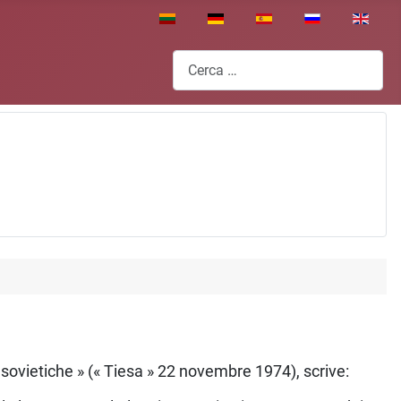
Seleziona la tua lingua
Cerca
gi sovietiche » (« Tiesa » 22 novembre 1974), scrive: