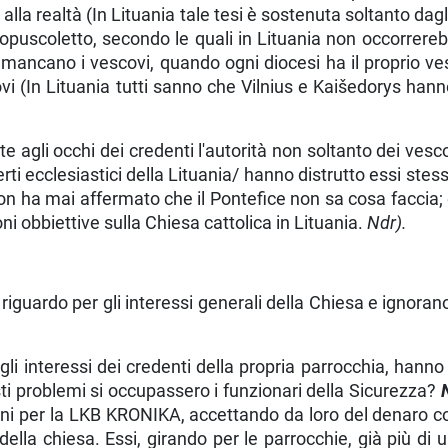
alla realtà (In Lituania tale tesi è sostenuta soltanto dag
puscoletto, se­condo le quali in Lituania non occorrerebb
ancano i vescovi, quando ogni dio­cesi ha il proprio v
i (In Lituania tutti sanno che Vilnius e Kaišedorys hanno 
 agli occhi dei credenti l'autorità non soltanto dei vesc
rti ecclesiastici della Li­tuania/ hanno distrutto essi ste
 ha mai affermato che il Pontefice non sa cosa faccia; 
 obbiet­tive sulla Chiesa cattolica in Lituania.
Ndr).
guardo per gli interessi generali della Chiesa e ignorano l
egli inte­ressi dei credenti della propria parrocchia, han
ti problemi si occupassero i funzionari della Sicurezza?
 per la LKB KRONIKA, accettando da loro del de­naro col p
della chiesa. Essi, girando per le parrocchie, già più di 