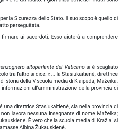
per la Sicurezza dello Stato. Il suo scopo è quello di
è affatto perseguitata.
r firmare ai sacerdoti. Esso aiuterà a comprendere
men­zognero altoparlante del Vaticano
si è scagliato
 tra l'altro si dice: « ... la Stasiukaitienė, direttrice
 di storia della V scuola media di Klaipėda, Mažeika,
ce informazioni all'amministrazione della provincia di
é una direttrice Stasiukaitienė, sia nella provincia di
ipėda non lavora nessuna insegnante di nome Mažeika;
Žukauskienė. È vero che la scuola media di Kražiai si
 chiamasse Albina Žukauskienė.