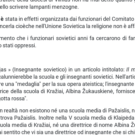
nello scrivere lampanti menzogne.
 è
stata in effetti organizzata dai funzionari del Comitato 
onvincerla cioèche nell'Unione Sovietica la religione non 
nto che i funzionari sovietici anni fa cercarono di fa
 stati oppressi.
as » (Insegnante sovietico) in un articolo intitolato:
Il 
lunnierebbe la scuola e gli insegnanti sovietici. Nell'articolo
re una "medaglia" per la sua opera ateistica; l'insegnante
trice della scuola di Kražiai, Albina Žu­kauskienė, fornis
gotta rossa".
 In realtà non esistono né una scuola media di Pažaislis, n
si trova Pažais­lis. Inoltre nella V scuola media di Kla
cuola media di Kražiai, né una direttrice di nome Albina 
ai sentito che vi sia una direttrice od insegnante che si