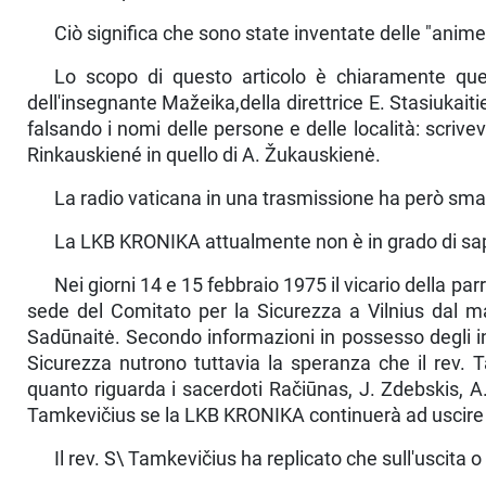
Ciò significa che sono state inventate delle "anime 
Lo scopo di questo articolo è chiaramente quel
dell'insegnante Mažeika,della direttrice E. Stasiukaiti
falsando i nomi delle persone e delle località: scrive
Rinkauskiené in quello di A. Žukauskienė.
La radio vaticana in una trasmissione ha però smas
La LKB KRONIKA attualmente non è in grado di sap
Nei giorni 14 e 15 febbraio 1975 il vicario della par
sede del Comitato per la Sicurezza a Vilnius dal ma
Sadūnaitė. Secondo in­formazioni in possesso degli in
Sicurezza nutrono tuttavia la speranza che il rev.
quanto riguarda i sacerdoti Račiūnas, J. Zdebskis, A.
Tam­kevičius se la LKB KRONIKA continuerà ad uscire 
Il rev. S\ Tamkevičius ha replicato che sull'uscita 