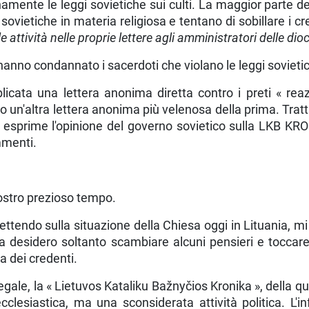
ente le leggi sovietiche sui culti. La maggior parte del 
i sovietiche in materia religiosa e tentano di sobillare i c
 attività nelle proprie lettere agli amministratori delle dio
i han­no condannato i sacerdoti che violano le leggi sovieti
cata una lettera anonima diretta contro i preti « rea
tero un'altra lettera anonima più velenosa della prima. Tr
i esprime l'opinione del governo sovietico sulla LKB KRO
mmenti.
ostro prezioso tempo.
tendo sulla situazione della Chiesa oggi in Lituania, mi è
a desidero soltanto scam­biare alcuni pensieri e toccar
 dei credenti.
egale, la « Lietuvos Kataliku Bažnyčios Kronika », della q
ecclesiastica, ma una sconside­rata attività politica.