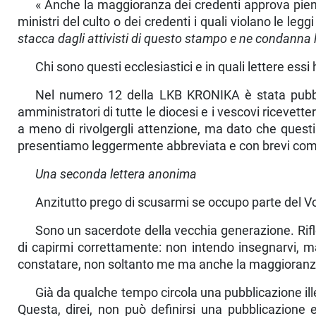
« Anche la maggioranza dei credenti approva pienam
ministri del culto o dei credenti i quali violano le legg
stacca dagli attivisti di que­sto stampo e ne condanna le
Chi sono questi ecclesiastici e in quali lettere ess
Nel numero 12 della LKB KRONIKA è stata pubbli
amministratori di tutte le diocesi e i vescovi ricevet
a meno di rivolgergli attenzio­ne, ma dato che quest
presentiamo leggermente abbreviata e con brevi co
Una seconda lettera anonima
Anzitutto prego di scusarmi se occupo parte del V
Sono un sacerdote della vecchia generazione. Riflet
di capirmi corret­tamente: non intendo insegnarvi, m
constatare, non soltanto me ma anche la maggioranza
Già da qualche tempo circola una pubblicazione ill
Questa, direi, non può definirsi una pubblicazione 