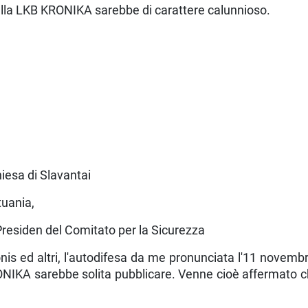
ti nella LKB KRONIKA sarebbe di carattere calunnioso.
iesa di Slavantai
tuania,
Presiden del Comitato per la Sicurezza
onis ed altri, l'autodifesa da me pronunciata l'11 novemb
ONIKA sarebbe solita pubbli­care. Venne cioè affermato c