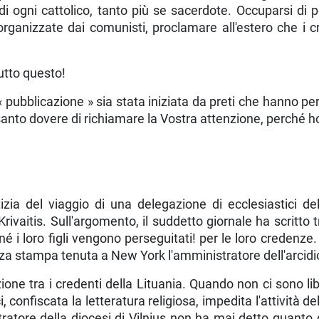
di ogni cattolico, tanto più se sacerdote. Occuparsi di po
rganizzate dai comu­nisti, proclamare all'estero che i cr
utto questo!
pubbli­cazione » sia stata iniziata da preti che hanno per
anto dovere di richiamare la Vostra attenzione, perché ho 
ia del viaggio di una delegazione di ecclesiastici del
rivaitis. Sull'argomento, il suddetto giornale ha scritto tr
 né i loro figli vengono perse­guitati! per le loro credenze.
za stampa tenuta a New York l'am­ministratore dell'arcidioc
one tra i credenti della Lituania. Quando non ci sono lib
 confiscata la letteratura religiosa, impedita l'attività del c
ratore della dio­cesi di Vilnius non ha mai detto quanto gli