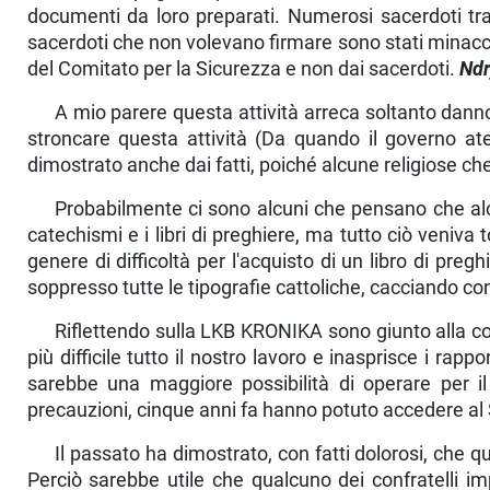
documenti da loro prepa­rati. Numerosi sacerdoti tra
sacerdoti che non volevano firmare sono stati minac­cia
del Comi­tato per la Sicurezza e non dai sacerdoti.
Ndr
A mio parere questa attività arreca soltanto danno 
stroncare questa atti­vità (Da quando il governo 
dimostrato anche dai fatti, poiché alcune religiose ch
Probabilmente ci sono alcuni che pensano che alc
catechismi e i libri di pre­ghiere, ma tutto ciò veniva 
genere di difficoltà per l'acquisto di un libro di preg
soppresso tutte le tipografie cattoliche, cacciando co
Riflettendo sulla LKB KRONIKA sono giunto alla co
più difficile tutto il no­stro lavoro e inasprisce i 
sarebbe una maggiore possibilità di operare per i
precauzioni, cinque anni fa hanno potuto accedere al
Il passato ha dimostrato, con fatti dolorosi, che q
Perciò sarebbe utile che qualcuno dei confratelli imp