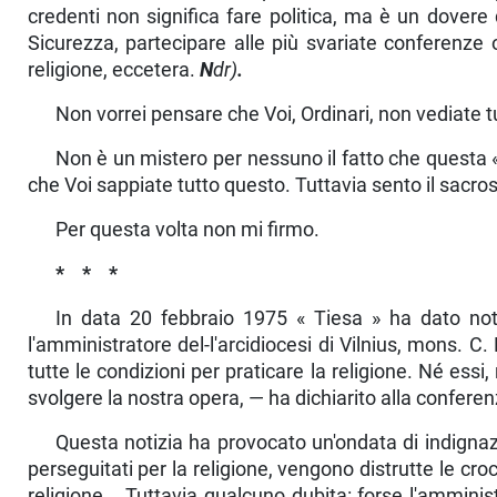
credenti non significa fare politica, ma è un do­vere 
Sicurezza, partecipare alle più svariate conferenze o
religione, eccetera.
N
dr)
.
Non vorrei pensare che Voi, Ordinari, non vediate t
Non è un mistero per nessuno il fatto che questa « 
che Voi sappiate tutto questo. Tuttavia sento il sacros
Per questa volta non mi firmo.
* * *
In data 20 febbraio 1975 « Tiesa » ha dato notiz
l'amministratore del-l'arcidiocesi di Vilnius, mons. C. K
tutte le condizioni per pra­ticare la religione. Né essi,
svolgere la nostra opera, — ha dichiarito alla conferen
Questa notizia ha provocato un'ondata di indignazi
perseguitati per la religione, vengono distrutte le croci,
religione... Tut­tavia qualcuno dubita: forse l'amminist