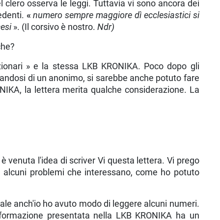
clero os­serva le leggi. Tuttavia vi sono ancora dei
redenti.
«
numero sem­pre maggiore dì ecclesiastici si
cesi
». (Il corsivo è nostro.
Ndr)
che?
zionari » e la stessa LKB KRONIKA. Poco dopo gli
attandosi di un anonimo, si sarebbe anche potuto fare
NIKA, la lettera merita qualche con­siderazione. La
 venuta l'idea di scriver Vi questa lettera. Vi prego
e alcuni problemi che interes­sano, come ho potuto
uale anch'io ho avuto modo di leggere alcuni numeri.
 L'informazione presentata nella LKB KRONIKA ha un