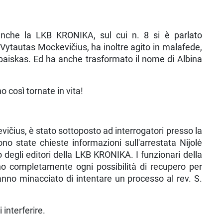
anche la LKB KRONIKA, sul cui n. 8 si è parlato
, Vytautas Mockevičius, ha inol­tre agito in malafede,
 Pabaiskas. Ed ha anche trasformato il nome di Albina
 così tornate in vita!
kevičius, è stato sottoposto ad interrogatori presso la
o state chieste informazioni sull'arrestata Nijolė
 degli editori della LKB KRONIKA. I funzionari della
o completamente ogni possibilità di recu­pero per
anno minacciato di intentare un processo al rev. S.
interferire.