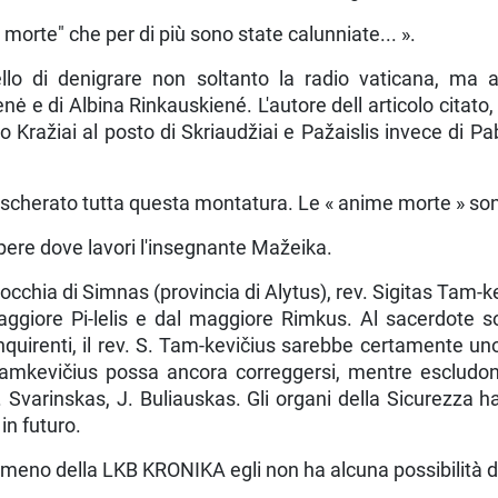
mor­te" che per di più sono state calunniate... ».
lo di de­nigrare non soltanto la radio vaticana, ma 
enė e di Albina Rinkauskiené. L'autore dell articolo citato
vo Kražiai al posto di Skriaudžiai e Pa­žaislis invece di
che­rato tutta questa montatura. Le « anime morte » sono
ere dove lavori l'insegnante Mažeika.
­rocchia di Simnas (provincia di Alytus), rev. Sigitas Tam-
ggiore Pi-lelis e dal maggiore Rimkus. Al sacerdote son
quirenti, il rev. S. Tam-kevičius sarebbe certamente uno
 Tamkevičius possa ancora correggersi, mentre escludon
 Svarinskas, J. Buliauskas. Gli organi della Sicurezza h
in futuro.
o meno della LKB KRONIKA egli non ha alcuna possibilità di 