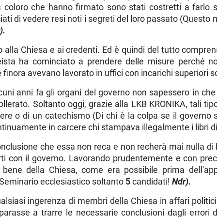
 coloro che hanno firmato sono stati costretti a farlo s
ti di vedere resi noti i segreti del loro passato (Questo 
).
alla Chiesa e ai credenti. Ed è quindi del tutto comprens
ateista ha cominciato a prendere delle misure perché 
e finora avevano lavorato in uffici con incarichi superior
uni anni fa gli organi del governo non sapessero in che
tollerato. Soltanto oggi, grazie alla LKB KRONIKA, tali tip
hiere o di un catechismo (Di chi è la colpa se il governo 
ntinuamente in car­cere chi stampava illegalmente i libri 
nclusione che essa non reca e non recherà mai nulla di b
rapporti con il governo. Lavorando prudentemente e con p
l bene della Chiesa, come era possibile prima dell'a
 Seminario ecclesiastico soltanto
5
candidati!
Ndr).
ualsiasi ingerenza di membri della Chiesa in affari politic
arasse a trarre le necessarie conclusioni dagli errori d