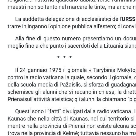
maestri non soltanto nel marcare le tinte, ma anche 
La suddetta delegazione di ecclesiastici dell'
URSS
trarre in inganno l'opinione pubblica all'estero; di c
Alla fine di questo numero presentiamo un docume
meglio fino a che punto i sacerdoti della Lituania siano
* * *
Il 24 gennaio 1975 il giornale « Tarybinis Mokytoj
contro la radio vaticana la quale, secondo il giornale, ca
della scuola media di Pažaislis, si sforza di guadagna
schernisce gli alunni che si recano in chiesa; la diret
Prienaisull'attività ateistica; gli alunni la chiamano "bi
Questi sono i "fatti" divulgati dalla radio vaticana.
Kaunas che nella città di Kaunas, nel cui territorio 
mentre nella provin­cia di Prienai non esiste alcuna s
trova nella provincia di Kelmė; tuttavia nessuno ha m