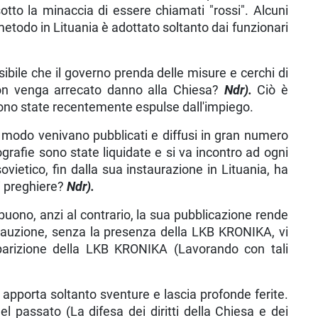
otto la minaccia di essere chiamati "rossi". Alcuni
me­todo in Lituania è adottato soltanto dai funzionari
ibile che il go­verno prenda delle misure e cerchi di
non venga arrecato danno alla Chiesa?
Ndr).
Ciò è
i sono state recentemente espulse dall'impiego.
 modo venivano pubblicati e diffusi in gran numero
ografie sono state liquidate e si va in­contro ad ogni
sovietico, fin dalla sua instaurazione in Lituania, ha
di preghiere?
Ndr).
uono, anzi al contrario, la sua pubblicazione rende
recauzione, senza la presenza della LKB KRONIKA, vi
pparizione della LKB KRONIKA (Lavorando con tali
i apporta soltanto sventure e lascia profonde ferite.
el passato (La difesa dei diritti della Chiesa e dei