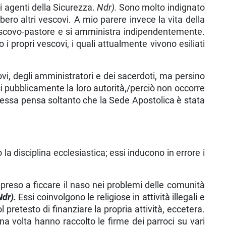
li agenti della Sicurezza.
Ndr).
Sono molto indignato
ero altri vescovi. A mio parere invece la vita della
escovo-pastore e si amministra indipenden­temente.
i propri vescovi, i quali attualmente vivono esiliati
ovi, degli amministratori e dei sacerdoti, ma persino
ssi pubblicamente la loro auto­rità,/perciò non occorre
essa pensa soltanto che la Sede Apostolica è stata
a disciplina ecclesiastica; essi inducono in errore i
no preso a ficcare il naso nei problemi delle comunità
Ndr).
Essi coinvolgono le religiose in attività illegali e
retesto di finanziare la propria attività, eccetera.
una volta hanno raccolto le firme dei parroci su vari