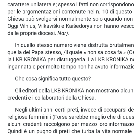
carattere unilaterale; spesso i fatti non corrispondono 
per le ar­gomentazioni contenute nel n. 10 di questo o
Chiesa può svolgersi normal­mente solo quando non m
Oggi Vilnius, Vilkaviški e Kaišedorys non hanno ve­scov
dalle pro­prie diocesi.
Ndr).
In quello stesso numero viene distrutta brutalmente
quella del Papa stesso, /il quale « non sa cosa fa » (Ce
la LKB KRONIKA per distruggerla. La LKB KRONIKA non
in­gannata e per molto tempo non ha avuto informazioni
Che cosa significa tutto questo?
Gli editori della LKB KRONIKA non mostrano alcun ri
credenti e i collaboratori della Chiesa.
Negli ultimi anni certi preti, invece di occuparsi d
religiose femminili (Forse sarebbe meglio che di ques
alcuni credenti raccolgono per mezzo loro informazioni
Quin­di è un pugno di preti che turba la vita normale 