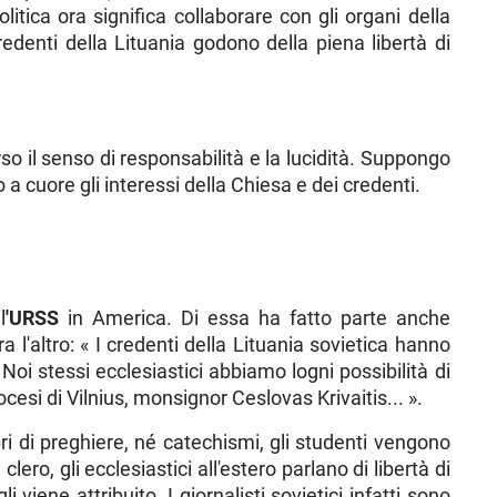
litica ora significa collaborare con gli organi della
edenti della Lituania go­dono della piena libertà di
so il senso di responsabilità e la lucidità. Suppongo
a cuore gli interessi della Chiesa e dei credenti.
l
'URSS
in America. Di essa ha fatto parte anche
a l'altro: « I credenti del­la Lituania sovietica hanno
 Noi stessi ecclesiastici ab­biamo logni possibilità di
esi di Vilnius, monsignor Ceslovas Krivaitis... ».
ri di preghiere, né catechismi, gli studenti vengono
lero, gli ec­clesiastici all'estero parlano di libertà di
 viene attribuito. I giornalisti sovietici infatti sono