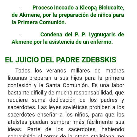
·
Proceso incoado a Kleopą Biciucaite,
de Akmene,
por la preparación de niños para
la Primera Co­munión.
·
Condena del P. P. Lygnugaris de
Akmene por la asistencia de un enfermo.
EL JUICIO DEL PADRE ZDEBSKIS
Todos los veranos millares de madres
lituanas pre­paran a sus hijos para la primera
confesión y la San­ta Comunión. Es una labor
bastante difícil y de mu­cha responsabilidad, que
requiere suma dedicación de los padres y
sacerdotes. Las leyes soviéticas prohiben a los
sacerdotes enseñar a los niños, para que los
ateístas puedan sembrar más fácilmente sus
ideas. Par­te de los sacerdotes, habiendo
sobrevivido el terror de la etapa staliniana, no