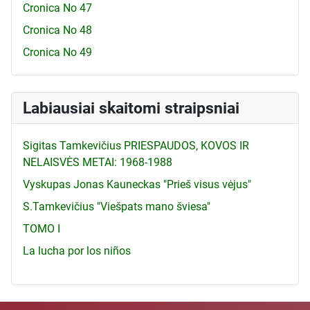
Cronica No 47
Cronica No 48
Cronica No 49
Labiausiai skaitomi straipsniai
Sigitas Tamkevičius PRIESPAUDOS, KOVOS IR
NELAISVĖS METAI: 1968-1988
Vyskupas Jonas Kauneckas "Prieš visus vėjus"
S.Tamkevičius "Viešpats mano šviesa"
TOMO I
La lucha por los niños