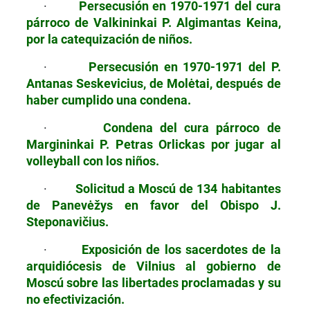
·
Persecusión en 1970-1971
del cura
párroco de
Val­kininkai P. Algimantas
Keina,
por la catequización de niños.
·
Persecusión en 1970-1971 del P.
Antanas Seskevicius, de Molėtai, después de
haber cumplido una condena.
·
Condena del cura párroco de
Margininkai P. Pet­ras
Orlickas
por jugar al
volleyball con los niños.
·
Solicitud a Moscú de
134 habitantes
de Panevėžys en favor del Obispo J.
Steponavičius.
·
Exposición de los sacerdotes de la
arquidiócesis de Vilnius
al gobierno de
Moscú sobre las liber­tades proclamadas y su
no efectivización.