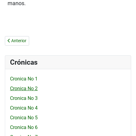
manos.
Artículo anterior: Versos en honor del P. Zdebskis
Anterior
Crónicas
Cronica No 1
Cronica No 2
Cronica No 3
Cronica No 4
Cronica No 5
Cronica No 6