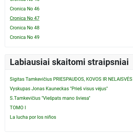
Cronica No 46
Cronica No 47
Cronica No 48
Cronica No 49
Labiausiai skaitomi straipsniai
Sigitas Tamkevičius PRIESPAUDOS, KOVOS IR NELAISVĖS
Vyskupas Jonas Kauneckas "Prieš visus vėjus"
S.Tamkevičius "Viešpats mano šviesa"
TOMO I
La lucha por los niños