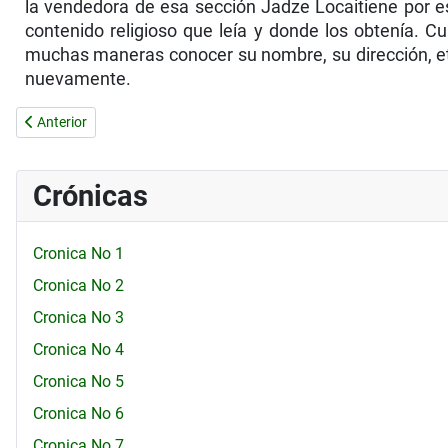
la vendedora de esa sección Jadze Locaitiene por es
contenido religioso que leía y donde los obtenía. 
muchas maneras conocer su nombre, su dirección, et
nuevamente.
Artículo anterior: EL SALUDO DEL SANTO PADRE AL HONORABL
Anterior
Crónicas
Cronica No 1
Cronica No 2
Cronica No 3
Cronica No 4
Cronica No 5
Cronica No 6
Cronica No 7