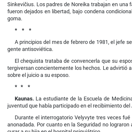
Sinkevičius. Los padres de Noreika trabajan en una fá
fueron dejados en libertad, bajo condena condiciona
goma.
* * *
A principios del mes de febrero de 1981, el jefe s
gente antisoviética.
El chequista trataba de convencerla que su espo
tergiversan concientemente los hechos. Le advirtió al
sobre el juicio a su esposo.
*
* *
Kaunas.
La estudiante de la Escuela de Medicina
juventud que había participado en el recibimiento de
Durante el interrogatorio Velyvyte tres veces fué
anonadada. Por cuanto en la Seguridad no lograron a
curar a su hija en el hospital psiquiátrico.