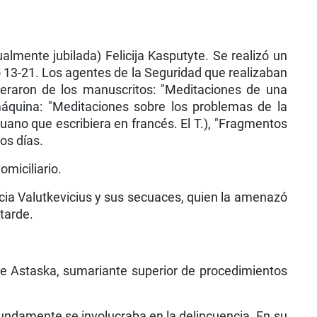
lmente jubilada) Felicija Kasputyte. Se realizó un
 13-21. Los agentes de la Seguridad que realizaban
oderaron de los manuscritos: "Meditaciones de una
máquina: "Meditaciones sobre los proble­mas de la
ituano que escribiera en francés. El T.), "Fragmentos
os días.
miciliario.
icia Valutkevicius y sus secuaces, quien la amena­zó
tarde.
te Astaska, sumariante superior de proce­dimientos
undamente se involucraba en la delincuencia. En su