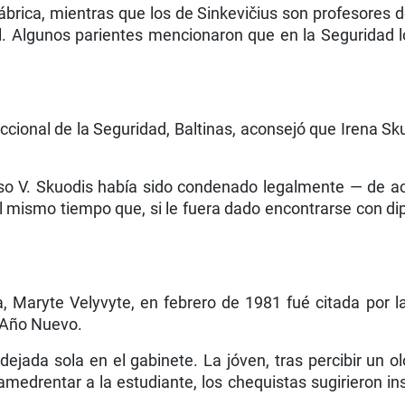
brica, mientras que los de Sinkevi­čius son profesores d
l. Algunos parientes mencio­naron que en la Seguridad 
eccional de la Seguridad, Baltinas, aconsejó que Irena Sku
so V. Skuodis había sido condenado legalmente — de acu
 mismo tiempo que, si le fuera dado encontrarse con dipl
, Maryte Velyvyte, en febrero de 1981 fué citada por l
l Año Nuevo.
 dejada sola en el gabinete. La jóven, tras percibir un
medrentar a la estudiante, los chequistas sugirieron i