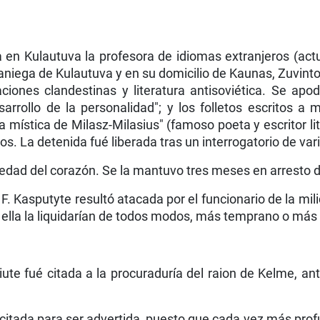
en Kulautuva la profesora de idiomas extranjeros (actua
niega de Kulautuva y en su domicilio de Kaunas, Zuvinto
ciones clandestinas y literatura antisovié­tica. Se ap
rrollo de la personalidad"; y los folletos escritos a 
"La mística de Milasz-Milasius" (famoso poeta y escritor l
os. La detenida fué liberada tras un interrogatorio de vari
dad del corazón. Se la mantuvo tres meses en arresto do
 F. Kasputyte resultó atacada por el funcionario de la mil
 ella la liquidarían de todos modos, más temprano o más 
ute fué citada a la procuraduría del raion de Kelme, an
 citada para ser advertida, puesto que cada vez más prof