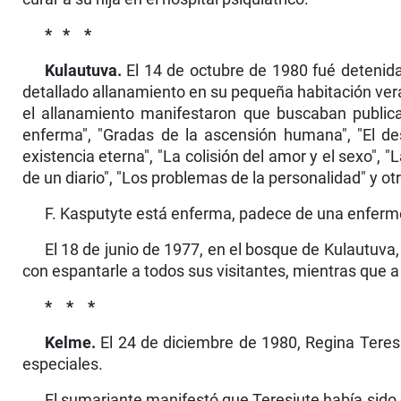
*
* *
Kulautuva.
El 14 de octubre de 1980 fué detenida 
detallado allanamiento en su pequeña habitación vera
el allanamiento manifestaron que busca­ban publica
enferma", "Gradas de la ascensión humana", "El desa
existencia eterna", "La colisión del amor y el sexo", 
de un diario", "Los problemas de la personalidad" y otr
F. Kasputyte está enferma, padece de una enfer­me
El 18 de junio de 1977, en el bosque de Kulautuva,
con espantarle a todos sus visitantes, mientras que a
* * *
Kelme.
El 24 de diciembre de 1980, Regina Teresi
especiales.
El sumariante manifestó que Teresiute había sido