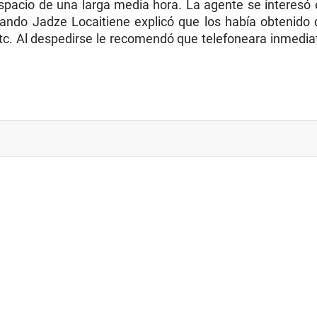
pacio de una larga media hora. La agente se interesó en
Cuando Jadze Locaitiene explicó que los había obtenid
c. Al despedirse le recomendó que telefoneara inmedia
E HERMANO JULIJONAS STEPONAVIČIUS OBISPO TITULAR DE ANTARACO