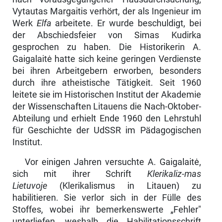
Vytautas Margaitis ver­hört, der als Ingenieur im
Werk
Elfa
arbeitete. Er wurde beschuldigt, bei
der Abschiedsfeier von Simas Kudirka
gesprochen zu haben. Die Historikerin A.
Gaigalaitė hatte sich keine geringen Verdienste
bei ihren Arbeitgebern erworben, besonders
durch ihre atheistische Tätigkeit. Seit 1960
leitete sie im Historischen Institut der Akademie
der Wissenschaften Litauens die Nach-Oktober-
Abteilung und erhielt Ende 1960 den Lehrstuhl
für Geschichte der UdSSR im Pädagogischen
Institut.
Vor einigen Jahren versuchte A. Gaigalaitė,
sich mit ihrer Schrift
Klerikaliz-mas
Lietuvoje
(Klerikalismus in Litauen) zu
habilitieren. Sie verlor sich in der Fülle des
Stoffes, wobei ihr bemerkenswerte „Fehler"
unterliefen, wes­halb die Habilitationsschrift