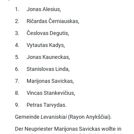
1. Jonas Alesius,
2. Ričardas Černiauskas,
3. Česlovas Degutis,
4. Vytautas Kadys,
5. Jonas Kauneckas,
6. Stanislovas Linda,
7. Marijonas Savickas,
8. Vincas Stankevičius,
9. Petras Tarvydas.
Gemeinde
Levaniskiai
(Rayon Anykščiai).
Der Neupriester Marijonas Savickas wollte in