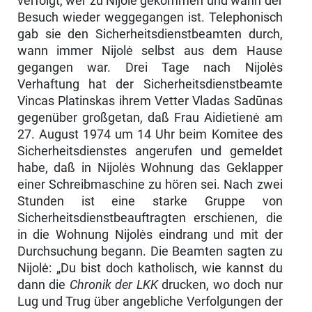
verfolgt, wer zu Nijolė gekommen und wann der
Besuch wieder weggegangen ist. Telepho­nisch
gab sie den Sicherheitsdienstbeamten durch,
wann immer Nijolė selbst aus dem Hause
gegangen war. Drei Tage nach Nijolės
Verhaftung hat der Sicherheitsdienstbeamte
Vincas Platinskas ihrem Vetter Vladas Sadūnas
ge­genüber großgetan, daß Frau Aidietienė am
27. August 1974 um 14 Uhr beim Komitee des
Sicherheitsdienstes angerufen und gemeldet
habe, daß in Nijolės Wohnung das Geklapper
einer Schreibmaschine zu hören sei. Nach zwei
Stunden ist eine starke Gruppe von
Sicherheitsdienstbeauftragten er­schienen, die
in die Wohnung Nijolės eindrang und mit der
Durchsuchung be­gann. Die Beamten sagten zu
Nijolė: „Du bist doch katholisch, wie kannst du
dann die
Chronik der LKK
drucken, wo doch nur
Lug und Trug über angeb­liche Verfolgungen der