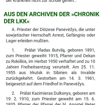
der Krankheit nicht zur Schule gehen..
AUS DEN ARCHIVEN DER »CHRONIK
DER LKK«
A. Priester der Diözese Panevėžys, die unter
sowjetischer Herrschaft Arrest, Gefängnis oder
Lager erleiden mußten.
1. Prälat Vladas Butvilą, geboren 1891,
zum Priester geweiht 1915, Pfarrer und Dekan
zu Rokiškis, im Herbst 1950 verhaftet und zu 10
Jahren Frei­heitsentzug verurteilt. Am 25. 11.
1955 aus Irkutsk in Sibirien als Invalide
zurückgekehrt. Gestorben am 14. 3. 1961,
beigesetzt auf dem Friedhof in Panevėžys.
2. Prälat Kazimieras Dulksnys, geboren am
19. 2. 1910, zum Priester ge­weiht am 15. 6.
1935, Pfarrer der Pfarrei der hl. Apostel Peter