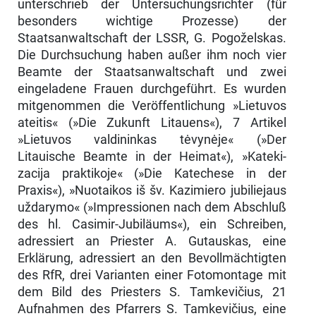
unterschrieb der Untersuchungsrichter (für
besonders wichtige Prozesse) der
Staatsanwaltschaft der LSSR, G. Pogoželskas.
Die Durchsu­chung haben außer ihm noch vier
Beamte der Staatsanwaltschaft und zwei
eingeladene Frauen durchgeführt. Es wurden
mitgenommen die Veröffent­lichung »Lietuvos
ateitis« (»Die Zukunft Litauens«), 7 Artikel
»Lietuvos valdininkas tėvynėje« (»Der
Litauische Beamte in der Heimat«), »Kateki-
zacija praktikoje« (»Die Katechese in der
Praxis«), »Nuotaikos iš šv. Ka­zimiero jubiliejaus
uždarymo« (»Impressionen nach dem Abschluß
des hl. Casimir-Jubiläums«), ein Schreiben,
adressiert an Priester A. Gutauskas, eine
Erklärung, adressiert an den Bevollmächtigten
des RfR, drei Varianten einer Fotomontage mit
dem Bild des Priesters S. Tamkevičius, 21
Aufnahmen des Pfarrers S. Tamkevičius, eine