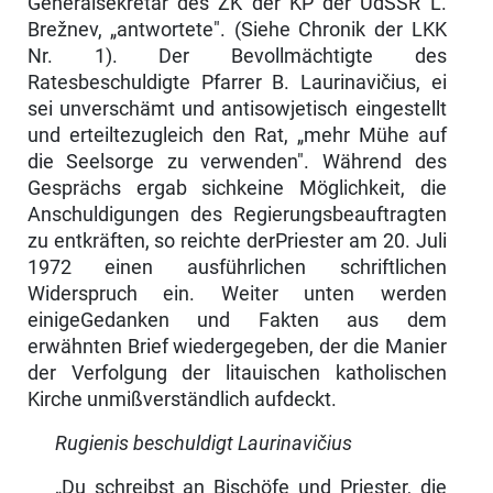
Generalsekretär des ZK der KP der UdSSR L.
Brežnev, „antwortete". (Siehe Chronik der LKK
Nr. 1). Der Bevollmächtigte des
Ratesbeschuldigte Pfarrer B. Laurinavičius, ei
sei unverschämt und antisowjetisch eingestellt
und erteiltezugleich den Rat, „mehr Mühe auf
die Seelsorge zu verwenden". Während des
Gesprächs ergab sichkeine Möglichkeit, die
Anschuldigungen des Regierungsbeauftragten
zu entkräften, so reichte derPriester am 20. Juli
1972 einen ausführlichen schrift­lichen
Widerspruch ein. Weiter unten werden
einigeGedanken und Fakten aus dem
erwähnten Brief wiedergegeben, der die Manier
der Verfolgung der litaui­schen katholischen
Kirche unmißverständlich aufdeckt.
Rugienis beschuldigt Laurinavičius
„Du schreibst an Bischöfe und Priester, die