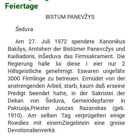
Feiertage
BISTUM PANEVŽYS
Šeduva
Am 27. Juli 1972 spendete Kanonikus
Bakšys, Amtsherr der Bistümer Panevcžys und
Kaišiadoris, inŠeduva das Firmsakrament. Die
Regierung halle lui diese I eier nur 2
Hillsgeistliche genehmigt. Eswaren ungefähr
3000 Firmlinge zu betreuen. Ermüdet von der
anstrengenden Arbeil, starb, kaum daß erseine
Predigt beendet hatte, in der Sakristei der
Dekan von Šeduva, Gemeindepfarrer in
Pakruoja,Priester Juozas Razanskas (geb.
1910). Am selben Tag verprügelten einige
Rowdies mit einemZiegelstein eine greise
Devotionalienverkä