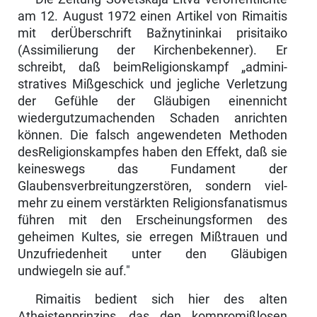
am 12. August 1972 einen Artikel von Rimaitis
mit derÜberschrift Bažnytininkai prisitaiko
(Assimi­lierung der Kirchenbekenner). Er
schreibt, daß beimReligionskampf „admini­
stratives Mißgeschick und jegliche Verletzung
der Gefühle der Gläubigen einennicht
wiedergutzumachenden Schaden anrichten
können. Die falsch angewendeten Methoden
desReligionskampfes haben den Effekt, daß sie
keineswegs das Fundament der
Glaubensverbreitungzerstören, sondern viel­
mehr zu einem verstärkten Religionsfanatismus
führen mit den Erscheinungs­formen des
geheimen Kultes, sie erregen Mißtrauen und
Unzufriedenheit unter den Gläubigen
undwiegeln sie auf."
Rimaitis bedient sich hier des alten
Atheistenprinzips, das den kompromiß­losen