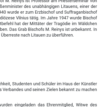
hof M. Reinys ist Professor am Priesterseminar von
ßenminister des unabhängigen Litauens, einer der
 1940 wurde er zum Erzbischof und Suffraganbischof
zdiözese Vilnius tätig. Im Jahre 1947 wurde Bischof
ftbefehl hat der Mittäter der Tragödie im Wäldchen
rben. Das Grab Bischofs M. Reinys ist unbekannt. In
 Überreste nach Litauen zu überführen.
ichkeit, Studenten und Schüler im Haus der Künstler
 des Verbandes und seinen Zielen bekannt zu machen
wurden eingeladen das Ehrenmitglied, Witwe des