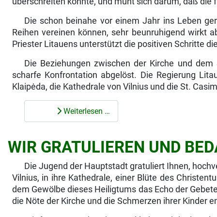
überschreiten könnte, und müht sich darum, daß die f
Die schon beinahe vor einem Jahr ins Leben ger
Reihen vereinen können, sehr beunruhigend wirkt ab
Priester Litauens unterstützt die positiven Schritte 
Die Beziehungen zwischen der Kirche und dem St
scharfe Konfrontation abgelöst. Die Regierung Lita
Klaipėda, die Kathedrale von Vilnius und die St. Casi
Weiterlesen …
WIR GRATULIEREN UND BED
Die Jugend der Hauptstadt gratuliert Ihnen, hochv
Vilnius, in ihre Kathedrale, einer Blüte des Christen
dem Gewölbe dieses Heiligtums das Echo der Gebete n
die Nöte der Kirche und die Schmerzen ihrer Kinder 