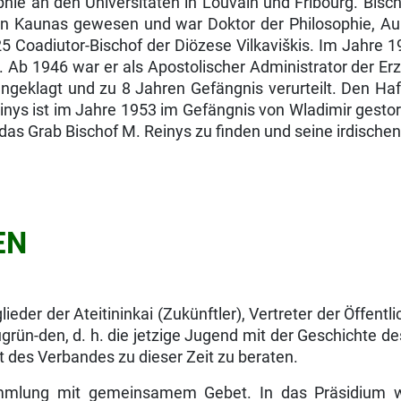
hie an den Universitäten in Louvain und Fribourg. Bisc
 in Kaunas gewesen und war Doktor der Philosophie, Au
25 Coadiutor-Bischof der Diözese Vilkaviškis. Im Jahre
. Ab 1946 war er als Apostolischer Admini­strator der Er
angeklagt und zu 8 Jahren Gefäng­nis verurteilt. Den Ha
Reinys ist im Jahre 1953 im Gefängnis von Wladimir gesto
s Grab Bischof M. Reinys zu finden und seine irdischen
EN
eder der Ateitininkai (Zukünftler), Vertreter der Öffentl
zugrün-den, d. h. die jetzige Jugend mit der Geschichte
t des Verbandes zu dieser Zeit zu beraten.
rsammlung mit gemeinsamem Gebet. In das Präsidium 