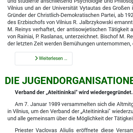
und studierte anschließend Psychologie und Philosop
Vilnius und an der Universität Vytautas des Großen
Gründer der Christlich-Demokratischen Partei, ab 19
des Erzbischofs von Vil­nius R. Jalbrzykowski ernannt
M. Reinys verhaftet, der antisowjetischen Tätigkeit 
von Rainiai, P. Raslanas, unterzeichnet. Bischof M. 
der letzten Zeit werden Bemühungen unternommen, da
Weiterlesen …
DIE JUGENDORGANISATION
Verband
der „Ateitininkai" wird wiedergegründet.
Am 7. Januar 1989 versammelten sich die Altmitgli
in Vilnius, um den Verband der „Ateitininkai" wieder
und alle gemeinsam über die Möglichkeit der Tätigkei
Priester Vaclovas Aliulis eröffnete diese Ve