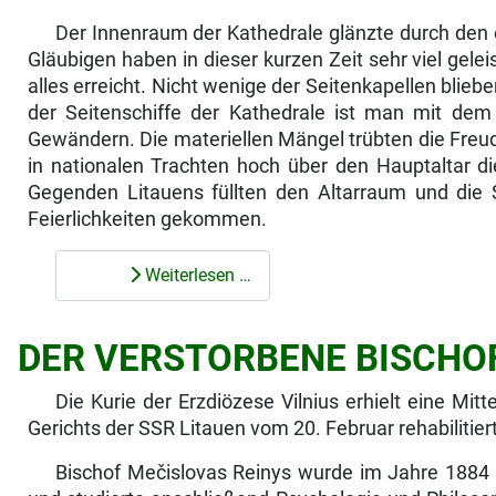
Der Innenraum der Kathedrale glänzte durch den 
Gläubigen haben in dieser kurzen Zeit sehr viel gele
alles erreicht. Nicht wenige der Seitenkapellen bli
der Seitenschiffe der Kathedrale ist man mit dem
Gewändern. Die materiellen Mängel trübten die Freude
in nationalen Trachten hoch über den Hauptaltar 
Gegenden Litau­ens füllten den Altarraum und die 
Feierlich­keiten gekommen.
Weiterlesen …
DER VERSTORBENE BISCHOF
Die Kurie der Erzdiözese Vilnius erhielt eine Mit
Gerichts der SSR Litauen vom 20. Februar rehabilitiert 
Bischof Mečislovas Reinys wurde im Jahre 1884 im