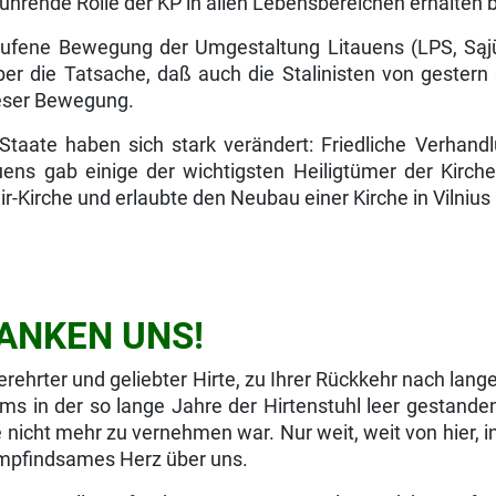
ührende Rolle der KP in allen Lebensbereichen erhalten b
ufene Bewegung der Umgestaltung Litauens (LPS, Sąjūdi
er die Tatsa­che, daß auch die Stalinisten von gester
dieser Bewegung.
aate haben sich stark verändert: Friedliche Verhandl
uens gab einige der wichtigsten Heiligtümer der Kirche
mir-Kirche und erlaubte den Neubau einer Kirche in Vilniu
ANKEN UNS!
erehrter und geliebter Hirte, zu Ihrer Rückkehr nach lang
tums in der so lange Jahre der Hirtenstuhl leer gestande
icht mehr zu vernehmen war. Nur weit, weit von hier, in
empfindsames Herz über uns.