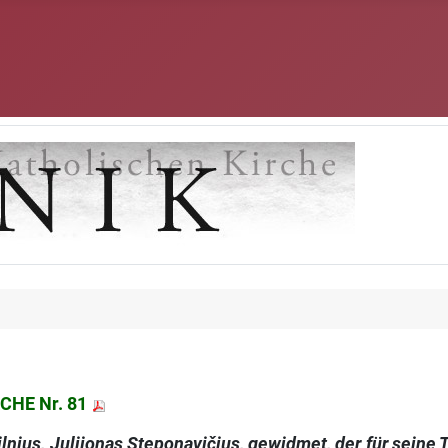
CHE Nr. 81
nius, Julijonas Steponavi­čius, gewidmet, der für seine 