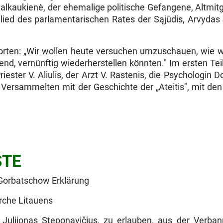
lkaukienė, der ehema­lige politische Gefangene, Altmitgl
lied des par­lamentarischen Rates der Sąjūdis, Arvydas
ten: „Wir wollen heute versuchen umzuschauen, wie wir 
end, ver­nünftig wiederherstellen könnten." Im ersten Te
riester V. Aliulis, der Arzt V. Rastenis, die Psychologin 
e Versammelten mit der Geschichte der „Ateitis", mit den 
STE
 Gorbatschow Erklärung
irche Litauens
, Julijonas Steponavičius, zu erlauben, aus der Verb