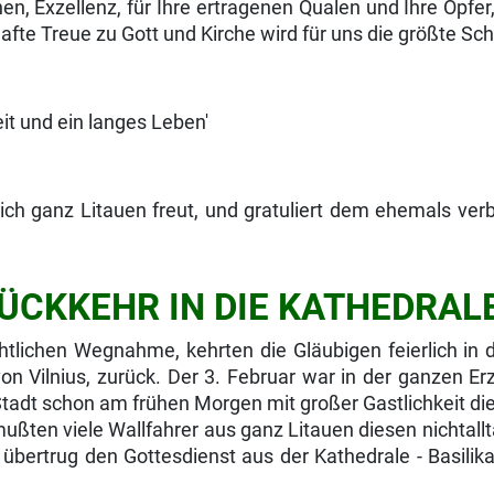
n, Exzellenz, für Ihre ertragenen Qualen und Ihre Opfer, 
afte Treue zu Gott und Kirche wird für uns die größte Sc
t und ein langes Leben'
 sich ganz Litauen freut, und gratuliert dem ehemals v
RÜCKKEHR IN DIE KATHEDRAL
tlichen Wegnahme, kehr­ten die Gläubigen feierlich in 
n Vilnius, zurück. Der 3. Februar war in der ganzen Er
Stadt schon am frühen Morgen mit großer Gastlichkeit di
mußten viele Wallfahrer aus ganz Litauen diesen nicht­a
übertrug den Gottesdienst aus der Kathedrale - Basilika 