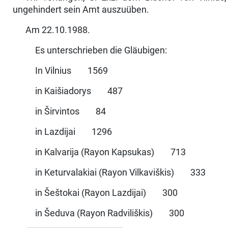
ungehindert sein Amt auszuüben.
Am 22.10.1988.
Es unterschrieben die Gläubigen:
In Vilnius 1569
in Kaišiadorys 487
in Širvintos 84
in Lazdijai 1296
in Kalvarija (Rayon Kapsukas) 713
in Keturvalakiai (Rayon Vilkaviškis) 333
in Šeštokai (Rayon Lazdijai) 300
in Šeduva (Rayon Radviliškis) 300