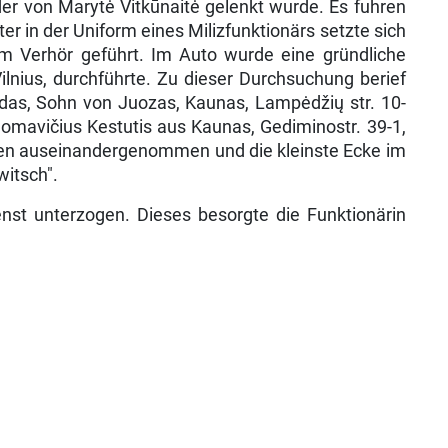
er von Marytė Vitkūnaitė gelenkt wurde. Es fuhren
 in der Uniform eines Miliz­funktionärs setzte sich
m Verhör geführt. Im Auto wurde eine gründliche
nius, durch­führte. Zu dieser Durchsuchung berief
das, Sohn von Juozas, Kaunas, Lampėdžių str. 10-
domavičius Kestutis aus Kaunas, Gediminostr. 39-1,
urden auseinandergenommen und die kleinste Ecke im
itsch".
nst unterzogen. Dieses besorgte die Funktio­närin