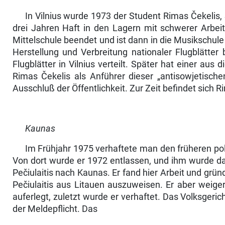
In Vilnius wurde 1973 der Student Rimas Čekelis,
drei Jahren Haft in den Lagern mit schwerer Arbei
Mittelschule beendet und ist dann in die Musikschule „
Herstellung und Verbreitung nationaler Flug­blätte
Flugblätter in Vilnius verteilt. Spä­ter hat einer au
Rimas Čekelis als Anfüh­rer dieser „antisowjetische
Ausschluß der Öffentlichkeit. Zur Zeit befindet sich 
Kaunas
Im Frühjahr 1975 verhaftete man den früheren poli
Von dort wurde er 1972 entlassen, und ihm wurde da
Pečiulaitis nach Kaunas. Er fand hier Arbeit und grü
Pečiulaitis aus Litauen auszuweisen. Er aber weige
auferlegt, zuletzt wurde er verhaftet. Das Volksgeri
der Meldepflicht. Das