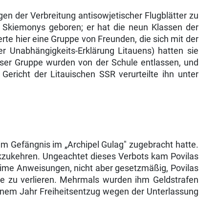
n der Verbreitung antisowjetischer Flug­blätter zu
n Skiemonys geboren; er hat die neun Klassen der
erte hier eine Gruppe von Freunden, die sich mit der
 Unabhän­gigkeits-Erklärung Litauens) hatten sie
 die­ser Gruppe wurden von der Schule entlassen, und
Gericht der Litauischen SSR verurteilte ihn unter
 im Gefängnis im „Archipel Gulag" zugebracht hatte.
ckzukehren. Ungeachtet dieses Verbots kam Povilas
heime Anweisungen, nicht aber gesetzmäßig, Povilas
lie zu verlieren. Mehrmals wurden ihm Geldstrafen
u einem Jahr Freiheitsentzug wegen der Unterlassung