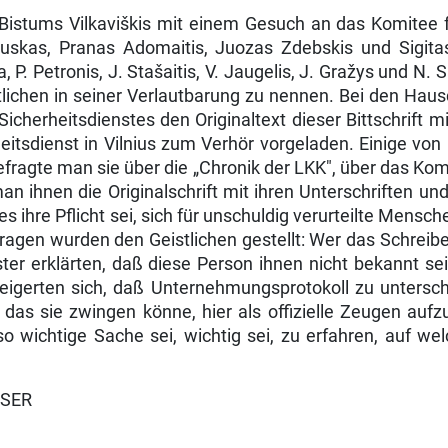
 Bistums Vilkaviškis mit einem Gesuch an das Komitee
iauskas, Pranas Adomaitis, Juozas Zdebskis und Sigi
, P. Pe­tronis, J. Stašaitis, V. Jaugelis, J. Gražys und 
ichen in seiner Verlautbarung zu nennen. Bei den Haus
rheitsdienstes den Originaltext dieser Bitt­schrift mit
itsdienst in Vilnius zum Verhör vorge­laden. Einige vo
efragte man sie über die „Chronik der LKK", über das Ko
ihnen die Originalschrift mit ihren Unterschriften und f
es ihre Pflicht sei, sich für unschuldig verurteilte Mensc
en wurden den Geistlichen gestellt: Wer das Schreiben di
er erklärten, daß diese Person ihnen nicht bekannt sei,
weigerten sich, daß Unternehmungsprotokoll zu un­tersc
 das sie zwingen könne, hier als offizielle Zeu­gen au
 so wichtige Sache sei, wichtig sei, zu er­fahren, auf we
USER