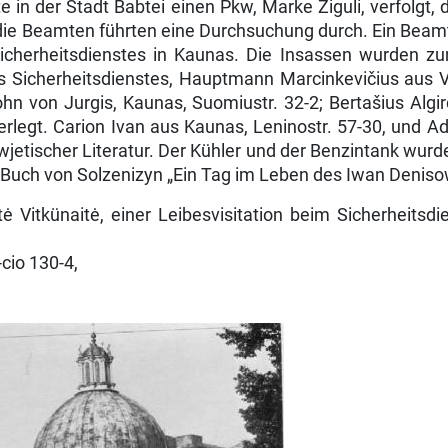
 der Stadt Babtei einen Pkw, Marke Ziguli, verfolgt, d
ie Beamten führten eine Durchsuchung durch. Ein Beamter
herheitsdienstes in Kaunas. Die Insassen wurden zu
Sicherheitsdienstes, Hauptmann Marcinkevičius aus Vil
 von Jurgis, Kaunas, Suomiustr. 32-2; Bertašius Algir
erlegt. Carion Ivan aus Kaunas, Leninostr. 57-30, und A
wjetischer Literatur. Der Kühler und der Ben­zintank w
Buch von Solzenizyn „Ein Tag im Leben des Iwan Denisow
itkünaitė, einer Leibes­visitation beim Sicherheitsdie
cio 130-4,