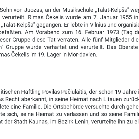
 Sohn von Juozas, an der Musikschule „Talat-Kelpša" wege
t verurteilt. Rimas Čekelis wurde am 7. Januar 1955 i
Ta­lat-Kelpša" gegangen. Er lebte in Vilnius und organisi
r befaßten. Am Vorabend zum 16. Februar 1973 (Tag der
s dieser Gruppe diese Tat verraten. Alle fünf Mitglieder
n" Gruppe wurde verhaftet und verurteilt. Das Oberste 
Rimas Čekelis im 19. Lager in Mor-davien.
tischen Häftling Povilas Pečiulaitis, der schon 19 Jahre
s Recht ab­erkannt, in seine Heimat nach Litauen zurü
n­dete eine Familie. Die Ortsbehörde versuchte durch ge
rte sich, seine Heimat zu verlassen und so seine Fami
cht der Stadt Kaunas, im Bezirk Lenin, verurteilte ihn z