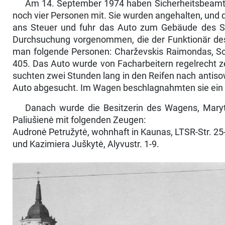
Am 14. September 1974 haben Sicherheitsbeamte in
noch vier Personen mit. Sie wurden angehalten, und d
ans Steuer und fuhr das Auto zum Gebäude des Sic
Durchsuchung vorgenommen, die der Funk­tionär des 
man folgende Personen: Charževskis Raimondas, Sohn
405. Das Auto wurde von Fach­arbeitern regelrecht z
suchten zwei Stunden lang in den Reifen nach antiso
Auto ab­gesucht. Im Wagen beschlagnahmten sie ein 
Danach wurde die Besitzerin des Wagens, Marytė V
Paliušienė mit folgenden Zeugen:
Audronė Petružytė, wohnhaft in Kaunas, LTSR-Str. 25-
und Kazimiera Juškytė, Alyvustr. 1-9.