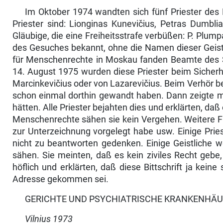
Im Oktober 1974 wandten sich fünf Priester des
Priester sind: Lionginas Kunevičius, Petras Dumbl
Gläubige, die eine Freiheitsstrafe verbüßen: P. Plumpa
des Gesuches bekannt, ohne die Namen dieser Geistl
für Menschenrechte in Moskau fanden Beamte des Siche
14. August 1975 wurden diese Priester beim Sicherhe
Mar­cinkevičius oder von Lazarevičius. Beim Verhör b
schon einmal dorthin gewandt haben. Dann zeigte man 
hätten. Alle Priester bejahten dies und erklärten, daß 
Menschenrechte sähen sie kein Vergehen. Wei­tere Frag
zur Unterzeichnung vorgelegt habe usw. Einige Priest
nicht zu beantworten geden­ken. Einige Geistliche 
sähen. Sie meinten, daß es kein ziviles Recht gebe,
höflich und er­klärten, daß diese Bittschrift ja keine
Adresse ge­kommen sei.
GERICHTE UND PSYCHIATRISCHE KRANKENHÄ
Vilnius 1973