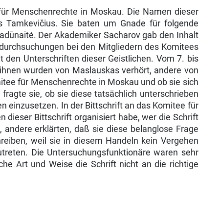
 für Menschenrechte in Moskau. Die Namen dieser
tas Tamkevičius. Sie baten um Gnade für folgende
N. Sadūnaitė. Der Akademiker Sacharov gab den Inhalt
­durchsuchungen bei den Mitgliedern des Komitees
 den Unterschriften dieser Geistlichen. Vom 7. bis
n ihnen wurden von Maslauskas verhört, andere von
mitee für Menschenrechte in Moskau und ob sie sich
ragte sie, ob sie diese tatsäch­lich unterschrieben
hen einzusetzen. In der Bittschrift an das Komitee für
eser Bitt­schrift organisiert habe, wer die Schrift
 an­dere erklärten, daß sie diese belanglose Frage
hreiben, weil sie in diesem Handeln kein Vergehen
fzutreten. Die Untersuchungsfunktionäre waren sehr
lche Art und Weise die Schrift nicht an die richtige