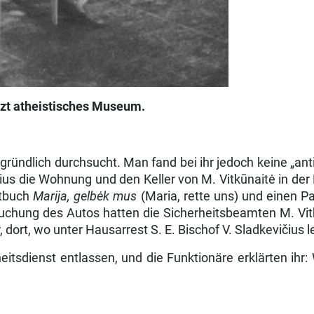
tzt
atheistisches
Museum.
ründlich durchsucht. Man fand bei ihr jedoch keine „ant
us die Wohnung und den Keller von M. Vitkūnaitė in der 
etbuch
Marija,
gelbėk
mus
(Maria, rette uns) und einen 
hung des Autos hatten die Sicherheitsbeamten M. Vitkū
 dort, wo unter Haus­arrest S. E. Bischof V. Sladkevičius l
sdienst entlassen, und die Funktionäre erklärten ihr: 