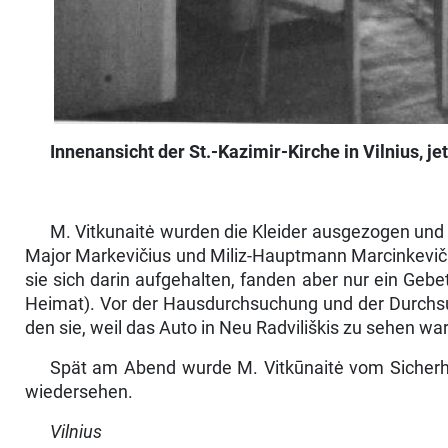
Innenansicht
der
St.-Kazimir-Kirche
in
Vilnius,
je
M. Vitkunaitė wurden die Kleider ausgezogen und g
Major Markevičius und Miliz-Hauptmann Mar­cinkeviči
sie sich darin aufgehalten, fanden aber nur ein Geb
Heimat). Vor der Hausdurchsuchung und der Durchsuc
den sie, weil das Auto in Neu Radviliškis zu sehen war,
Spät am Abend wurde M. Vitkūnaitė vom Sicherheit
wiedersehen.
Vilnius