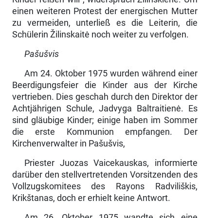
einen weiteren Protest der energischen Mutter
zu vermeiden, unterließ es die Leiterin, die
Schülerin Žilinskaitė noch weiter zu verfolgen.
Pašušvis
Am 24. Oktober 1975 wurden während einer
Beerdigungsfeier die Kinder aus der Kirche
vertrieben. Dies geschah durch den Direktor der
Achtjährigen Schule, Jadvyga Baltraitienė. Es
sind gläubige Kinder; einige haben im Som­mer
die erste Kommunion empfangen. Der
Kirchenverwalter in Pašušvis,
Priester Juozas Vaicekauskas, informierte
darüber den stellvertretenden Vor­sitzenden des
Vollzugskomitees des Rayons Radviliškis,
Krikštanas, doch er erhielt keine Antwort.
Am 26. Oktober 1975 wandte sich eine