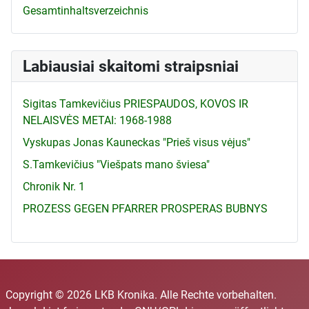
Gesamtinhaltsverzeichnis
Labiausiai skaitomi straipsniai
Sigitas Tamkevičius PRIESPAUDOS, KOVOS IR
NELAISVĖS METAI: 1968-1988
Vyskupas Jonas Kauneckas "Prieš visus vėjus"
S.Tamkevičius "Viešpats mano šviesa"
Chronik Nr. 1
PROZESS GEGEN PFARRER PROSPERAS BUBNYS
Copyright © 2026 LKB Kronika. Alle Rechte vorbehalten.