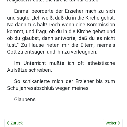
Einmal beorderte der Erzieher mich zu sich
und sagte: „Ich weiß, daß du in die Kirche gehst.
Na dann tu's halt! Doch wenn eine Kommission
kommt, und fragt, ob du in die Kirche gehst und
ob du glaubst, dann antworte, daß du es nicht
tust." Zu Hause rieten mir die Eltern, niemals
Gott zu entsagen und ihn zu verleugnen.
Im Unterricht mußte ich oft atheistische
Aufsätze schreiben.
So schikanierte mich der Erzieher bis zum
Schuljahresabschluß wegen meines
Glaubens.
Vorheriger Beitrag: NACHRICHTEN AUS DEN BISTÜMERN
Nächster B
Zurück
Weiter