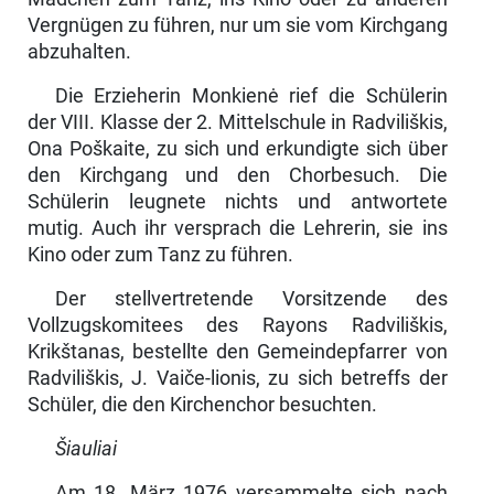
Vergnügen zu führen, nur um sie vom Kirchgang
abzuhalten.
Die Erzieherin Monkienė rief die Schülerin
der VIII. Klasse der 2. Mittel­schule in Radviliškis,
Ona Poškaite, zu sich und erkundigte sich über
den Kirchgang und den Chorbesuch. Die
Schülerin leugnete nichts und ant­wortete
mutig. Auch ihr versprach die Lehrerin, sie ins
Kino oder zum Tanz zu führen.
Der stellvertretende Vorsitzende des
Vollzugskomitees des Rayons Radviliš­kis,
Krikštanas, bestellte den Gemeindepfarrer von
Radviliškis, J. Vaiče-lionis, zu sich betreffs der
Schüler, die den Kirchenchor besuchten.
Šiauliai
Am 18. März 1976 versammelte sich nach