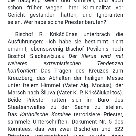
die habgierig seien und kriminell, und auch
schon früher wegen ihrer Kriminalität vor
Gericht gestanden hätten, und Ignoranten
seien. Wer habe sol­che Priester berufen?
Bischof R. Krikščiūnas unterbrach die
Ausführungen: »Ich habe sie bestimmt nicht
ernannt, ebensowenig Bischof Povilonis noch
Bischof Sladkevičius.«
Der Klerus wird mit
weiteren extremistischen Tendenzen
konfrontiert:
Das Tra­gen des Kreuzes zum
Kreuzberg, das Abhalten der heiligen Messe
unter freiem Himmel (Vater Alg. Mocius), der
Marsch nach Šiluva (Vater K. P. Krikščiukai-tos).
Beide Priester hätten sich im Büro des
Staatsanwaltes zu der Sache zu stellen.
Das
Katholische Komitee
terrorisiere Priester,
sammele Unterschriften. Doku­ment Nr. 5 des
Komitees, das von zwei Bischöfen und 522