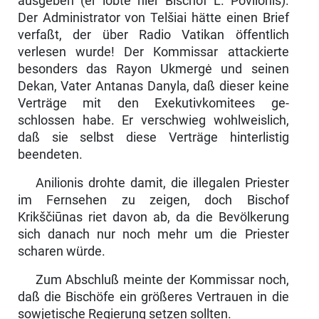
ausgeben (er lobte hier Bischof L. Povilonis).
Der Administrator von Telšiai hätte einen Brief
verfaßt, der über Radio Vatikan öffentlich
verlesen wurde! Der Kommissar attackierte
besonders das Rayon Ukmergė und seinen
Dekan, Vater Antanas Danyla, daß dieser keine
Verträge mit den Exekutivkomitees ge­
schlossen habe. Er verschwieg wohlweislich,
daß sie selbst diese Verträge hinter­listig
beendeten.
Anilionis drohte damit, die illegalen Priester
im Fernsehen zu zeigen, doch Bi­schof
Krikščiūnas riet davon ab, da die Bevölkerung
sich danach nur noch mehr um die Priester
scharen würde.
Zum Abschluß meinte der Kommissar noch,
daß die Bischöfe ein größeres Ver­trauen in die
sowjetische Regierung setzen sollten.