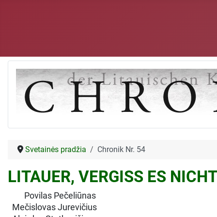
Svetainės pradžia
Chronik Nr. 54
LITAUER, VERGISS ES NICHT
Povilas Pečeliūnas
Mečislovas Jurevičius