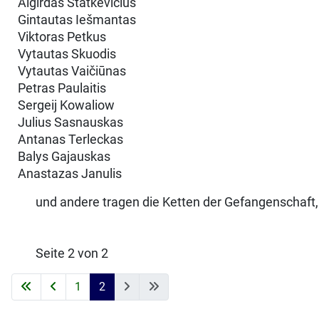
Algirdas Statkevičius
Gintautas Iešmantas
Viktoras Petkus
Vytautas Skuodis
Vytautas Vaičiūnas
Petras Paulaitis
Sergeij Kowaliow
Julius Sasnauskas
Antanas Terleckas
Balys Gajauskas
Anastazas Janulis
und andere tragen die Ketten der Gefangenschaft, 
Seite 2 von 2
1
2