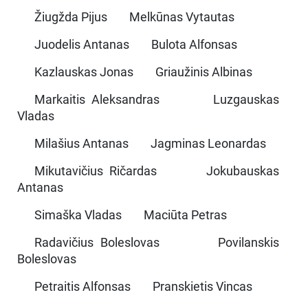
Žiugžda Pijus Melkūnas Vytautas
Juodelis Antanas Bulota Alfonsas
Kazlauskas Jonas Griaužinis Albinas
Markaitis Aleksandras Luzgauskas
Vladas
Milašius Antanas Jagminas Leonardas
Mikutavičius Ričardas Jokubauskas
Antanas
Simaška Vladas Maciūta Petras
Radavičius Boleslovas Povilanskis
Boleslovas
Petraitis Alfonsas Pranskietis Vincas