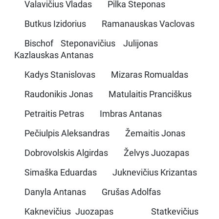
Valavičius Vladas Pilka Steponas
Butkus Izidorius Ramanauskas Vaclovas
Bischof Steponavičius Julijonas
Kazlauskas Antanas
Kadys Stanislovas Mizaras Romualdas
Raudonikis Jonas Matulaitis Pranciškus
Petraitis Petras Imbras Antanas
Pečiulpis Aleksandras Žemaitis Jonas
Dobrovolskis Algirdas Želvys Juozapas
Simaška Eduardas Juknevičius Krizantas
Danyla Antanas Grušas Adolfas
Kaknevičius Juozapas Statkevičius