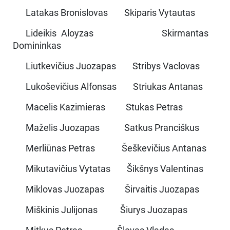
Latakas Bronislovas Skiparis Vytautas
Lideikis Aloyzas Skirmantas
Domininkas
Liutkevičius Juozapas Stribys Vaclovas
Lukoševičius Alfonsas Striukas Antanas
Macelis Kazimieras Stukas Petras
Maželis Juozapas Satkus Pranciškus
Merliūnas Petras Šeškevičius Antanas
Mikutavičius Vytatas Šikšnys Valentinas
Miklovas Juozapas Širvaitis Juozapas
Miškinis Julijonas Šiurys Juozapas