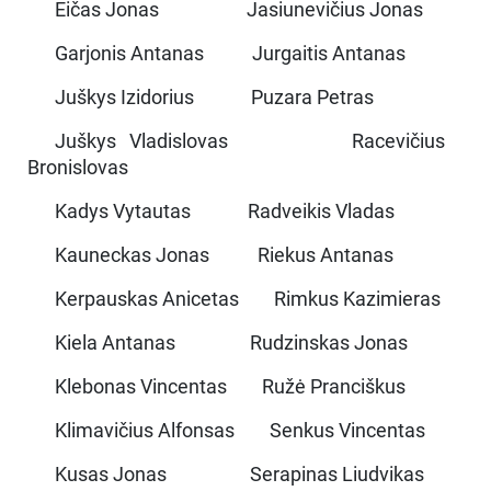
Eičas Jonas Jasiunevičius Jonas
Garjonis Antanas Jurgaitis Antanas
Juškys Izidorius Puzara Petras
Juškys Vladislovas Racevičius
Bronislovas
Kadys Vytautas Radveikis Vladas
Kauneckas Jonas Riekus Antanas
Kerpauskas Anicetas Rimkus Kazimieras
Kiela Antanas Rudzinskas Jonas
Klebonas Vincentas Ružė Pranciškus
Klimavičius Alfonsas Senkus Vincentas
Kusas Jonas Serapinas Liudvikas