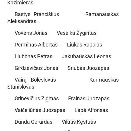
Kazimieras
Bastys Pranciškus Ramanauskas
Aleksandras
Voveris Jonas Veselka Žygintas
Perminas Albertas Liukas Rapolas
Liubonas Petras Jakubauskas Leonas
Girdzevičius Jonas Sriubas Juozapas
Vairą Boleslovas Kurmauskas
Stanislovas
Grinevičius Zigmas Frainas Juozapas
Vaičeliūnas Juozapas Lapė Alfonsas
Dunda Gerardas Vilutis Kęstutis