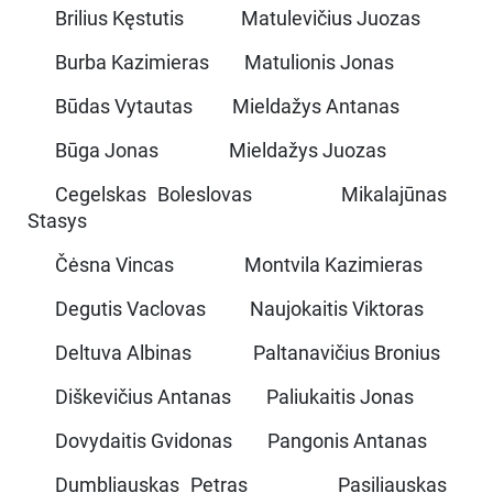
Brilius Kęstutis Matulevičius Juozas
Burba Kazimieras Matulionis Jonas
Būdas Vytautas Mieldažys Antanas
Būga Jonas Mieldažys Juozas
Cegelskas Boleslovas Mikalajūnas
Stasys
Čėsna Vincas Montvila Kazimieras
Degutis Vaclovas Naujokaitis Viktoras
Deltuva Albinas Paltanavičius Bronius
Diškevičius Antanas Paliukaitis Jonas
Dovydaitis Gvidonas Pangonis Antanas
Dumbliauskas Petras Pasiliauskas