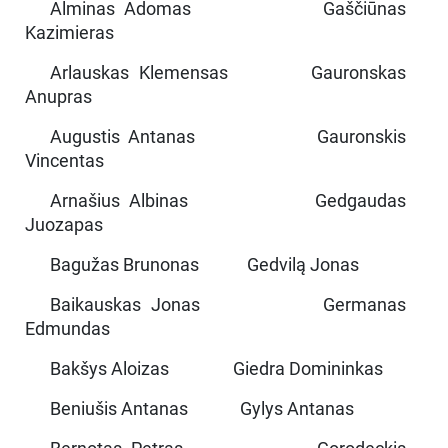
Alminas Adomas Gaščiūnas
Kazimieras
Arlauskas Klemensas Gauronskas
Anupras
Augustis Antanas Gauronskis
Vincentas
Arnašius Albinas Gedgaudas
Juozapas
Bagužas Brunonas Gedvilą Jonas
Baikauskas Jonas Germanas
Edmundas
Bakšys Aloizas Giedra Domininkas
Beniušis Antanas Gylys Antanas