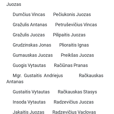
Juozas
Dumčius Vincas Pečiukonis Juozas
Gražulis Antanas Petruševičius Vincas
Gražulis Juozas Pilipaitis Juozas
Grudzinskas Jonas Plioraitis Ignas
Gumauskas Juozas Preikšas Juozas
Guogis Vytautas Račiūnas Pranas
Mgr. Gustaitis Andriejus Račkauskas
Antanas
Gustaitis Vytautas Račkauskas Stasys
Insoda Vytautas Radzevičius Juozas
Jakaitis Juozas Radzevičius Vaclovas