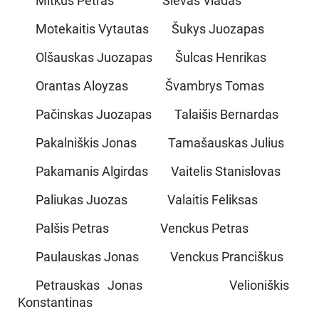
Mitkus Petras Šlevas Vladas
Motekaitis Vytautas Šukys Juozapas
Olšauskas Juozapas Šulcas Henrikas
Orantas Aloyzas Švambrys Tomas
Pačinskas Juozapas Talaišis Bernardas
Pakalniškis Jonas Tamašauskas Julius
Pakamanis Algirdas Vaitelis Stanislovas
Paliukas Juozas Valaitis Feliksas
Palšis Petras Venckus Petras
Paulauskas Jonas Venckus Pranciškus
Petrauskas Jonas Velioniškis
Konstantinas