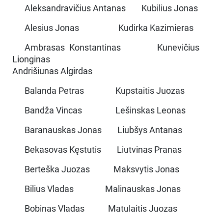
Aleksandravičius Antanas Kubilius Jonas
Alesius Jonas Kudirka Kazimieras
Ambrasas Konstantinas Kunevičius
Lionginas
Andrišiunas Algirdas
Balanda Petras Kupstaitis Juozas
Bandža Vincas Lešinskas Leonas
Baranauskas Jonas Liubšys Antanas
Bekasovas Kęstutis Liutvinas Pranas
Berteška Juozas Maksvytis Jonas
Bilius Vladas Malinauskas Jonas
Bobinas Vladas Matulaitis Juozas