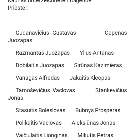
Kaunas unterzeichneten folgende
Priester:
Gudanavičius Gustavas Čepėnas
Juozapas
Razmantas Juozapas Ylius Antanas
Dobilaitis Juozapas Sirūnas Kazimieras
Vanagas Alfredas Jakaitis Kleopas
Tamoševičius Vaclovas Stankevičius
Jonas
Stasuitis Boleslovas Bubnys Prosperas
Polikaitis Vaclovas Aleksiūnas Jonas
Vaičiulaitis Lionginas Mikutis Petras