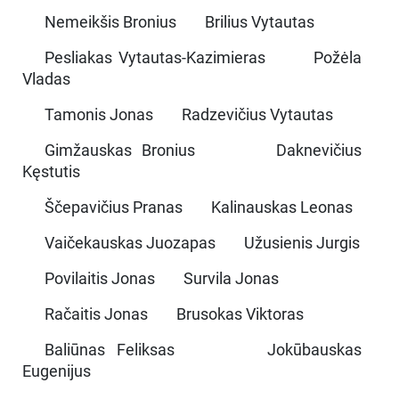
Nemeikšis Bronius Brilius Vytautas
Pesliakas Vytautas-Kazimieras Požėla
Vladas
Tamonis Jonas Radzevičius Vytautas
Gimžauskas Bronius Daknevičius
Kęstutis
Ščepavičius Pranas Kalinauskas Leonas
Vaičekauskas Juozapas Užusienis Jurgis
Povilaitis Jonas Survila Jonas
Račaitis Jonas Brusokas Viktoras
Baliūnas Feliksas Jokūbauskas
Eugenijus