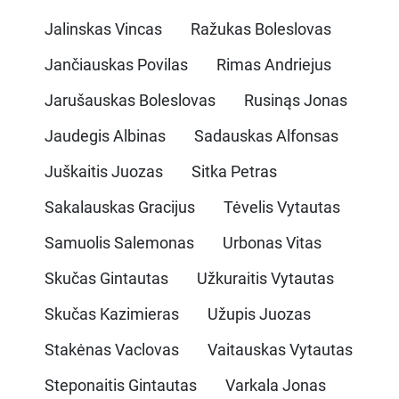
Jalinskas Vincas Ražukas Boleslovas
Jančiauskas Povilas Rimas Andriejus
Jarušauskas Boleslovas Rusinąs Jonas
Jaudegis Albinas Sadauskas Alfonsas
Juškaitis Juozas Sitka Petras
Sakalauskas Gracijus Tėvelis Vytautas
Samuolis Salemonas Urbonas Vitas
Skučas Gintautas Užkuraitis Vytautas
Skučas Kazimieras Užupis Juozas
Stakėnas Vaclovas Vaitauskas Vytautas
Steponaitis Gintautas Varkala Jonas