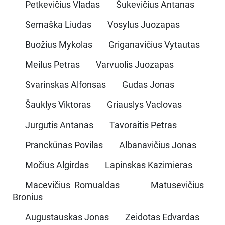
Petkevičius Vladas Šukevičius Antanas
Semaška Liudas Vosylus Juozapas
Buožius Mykolas Griganavičius Vytautas
Meilus Petras Varvuolis Juozapas
Svarinskas Alfonsas Gudas Jonas
Šauklys Viktoras Griauslys Vaclovas
Jurgutis Antanas Tavoraitis Petras
Pranckūnas Povilas Albanavičius Jonas
Močius Algirdas Lapinskas Kazimieras
Macevičius Romualdas Matusevičius
Bronius
Augustauskas Jonas Zeidotas Edvardas