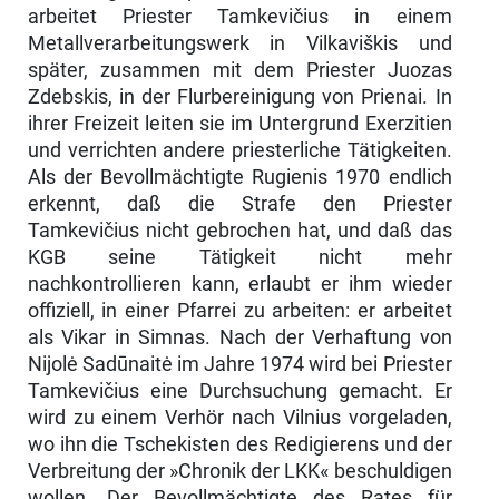
arbeitet Priester Tamke­vičius in einem
Metallverarbeitungswerk in Vilkaviškis und
später, zusam­men mit dem Priester Juozas
Zdebskis, in der Flurbereinigung von Prienai. In
ihrer Freizeit leiten sie im Untergrund Exerzitien
und verrichten andere priesterliche Tätigkeiten.
Als der Bevollmächtigte Rugienis 1970 endlich
erkennt, daß die Strafe den Priester
Tamkevičius nicht gebrochen hat, und daß das
KGB seine Tätigkeit nicht mehr
nachkontrollieren kann, erlaubt er ihm wieder
offiziell, in einer Pfarrei zu arbeiten: er arbeitet
als Vikar in Simnas. Nach der Verhaftung von
Nijolė Sadūnaitė im Jahre 1974 wird bei Priester
Tamkevičius eine Durchsuchung gemacht. Er
wird zu einem Verhör nach Vilnius vorgeladen,
wo ihn die Tschekisten des Redigierens und der
Verbreitung der »Chronik der LKK« beschuldigen
wollen. Der Bevoll­mächtigte des Rates für