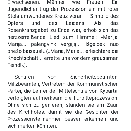
Erwachsenen, Män­ner wie Frauen. Ein
Jugendlicher trug der Prozession ein mit roter
Stola umwundenes Kreuz voran — Sinnbild des
Opfers und des Leidens. Als das
Rosenkranzgebet zu Ende war, erhob sich das
herzzerreißende Lied zum Himmel: »Marija,
Marija... palengvink vergiją... Išgelbėk nuo
priešo baisaus!« (»Maria, Maria... erleichtere die
Knechtschaft... errette uns vor dem grausamen
Feind!«).
Scharen von Sicherheitsbeamten,
Milizbeamten, Vertretern der Kommunisti­schen
Partei, die Lehrer der Mittelschule von Kybartai
verfolgten aufmerk­sam die Fürbitteprozession.
Ohne sich zu genieren, standen sie am Zaun
des Kirchhofes, damit sie die Gesichter der
Prozessionsteilnehmer besser erkennen und
sich merken könnten.