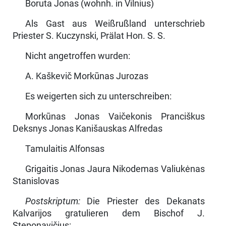
Boruta Jonas (wohnh. in Vilnius)
Als Gast aus Weißrußland unterschrieb
Priester S. Kuczynski, Prälat Hon. S. S.
Nicht angetroffen wurden:
A. Kaškevič Morkūnas Jurozas
Es weigerten sich zu unterschreiben:
Morkūnas Jonas Vaičekonis Pranciškus
Deksnys Jonas Kanišauskas Alfredas
Tamulaitis Alfonsas
Grigaitis Jonas Jaura Nikodemas Valiukėnas
Stanislovas
Postskriptum:
Die Priester des Dekanats
Kalvarijos gratulieren dem Bischof J.
Steponavičius: