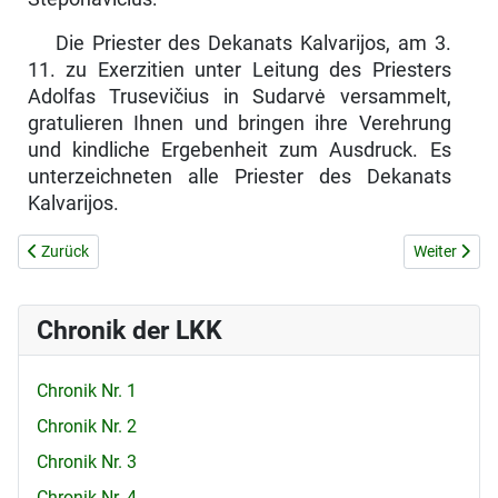
Die Priester des Dekanats Kalvarijos, am 3.
11. zu Exerzitien unter Leitung des Priesters
Adolfas Trusevičius in Sudarvė versammelt,
gratulieren Ihnen und bringen ihre Verehrung
und kindliche Ergebenheit zum Ausdruck. Es
unterzeichneten alle Priester des Dekanats
Kalvarijos.
Vorheriger Beitrag: DER KAMPF DER LITAUISCHEN KATHOLISCH
Nächster Be
Zurück
Weiter
Chronik der LKK
Chronik Nr. 1
Chronik Nr. 2
Chronik Nr. 3
Chronik Nr. 4