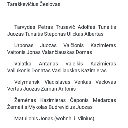
Taraškevičius Česlovas
Tarvydas Petras Trusevič Adolfas Tunaitis
Juozas Tunaitis Steponas Ulickas Albertas
Urbonas Juozas Vaičionis Kazimieras
Vaitonis Jonas Valančiauskas Domas
Valatka Antanas Valeikis Kazimieras
Valiukonis Donatas Vasiliauskas Kazimieras
Velymanski Vladislavas Verikas Vaclovas
Vertas Juozas Zaman Antonis
Žemėnas Kazimieras Čeponis Medardas
Žemaitis Mykolas Budrevičius Juozas
Matulionis Jonas (wohnh. i. Vilnius)