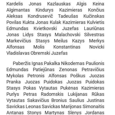
Kardelis Jonas Kazlauskas Algis Keina
Algimantas Kindurys Kazimieras Končius
Aleksas Kondrusevič Tadeušas Kučinskas
Povilas Kukta Jonas Kulak Kazimieras Kulvietis
Edmundas Kvietkovski Juzefas Lauriūnas
Jonas Lidys Stasys Malachovski Silvestras
Markevičius Stasys Meilus Kazys Merkys
Alfonsas Molis Konstantinas Novicki
Vladislavas Obremski Juzefas
Paberžis Ignas Pakalka Nikodemas Paulionis
Edmundas Patiejūnas Zenonas Petravičius
Mykolas Petronis Alfonsas Poškus Juozas
Pranka Juozas Puidokas Juozas Puidokas
Stasys Pokas Vytautas Pukėnas Kazimieras
Purlys Petras Radomskis Lukijanas Rūkas
Vytautas Sakavičius Bronius Saulius Justinas
Savickas Leonas Savickas Marijonas Simonaitis
Antanas Stonys Martynas Slėnys Jordanas