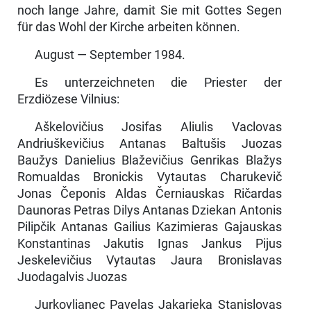
noch lange Jahre, damit Sie mit Gottes Segen
für das Wohl der Kirche arbeiten können.
August — September 1984.
Es unterzeichneten die Priester der
Erzdiözese Vilnius:
Aškelovičius Josifas Aliulis Vaclovas
Andriuškevičius Antanas Baltušis Juozas
Baužys Danielius Blaževičius Genrikas Blažys
Romualdas Bronickis Vytautas Charukevič
Jonas Čeponis Aldas Černiauskas Ričardas
Daunoras Petras Dilys Antanas Dziekan Antonis
Pilipčik Antanas Gailius Kazimieras Gajauskas
Konstantinas Jakutis Ignas Jankus Pijus
Jeskelevičius Vytautas Jaura Bronislavas
Juodagalvis Juozas
Jurkovlianec Pavelas Jakarieka Stanislovas