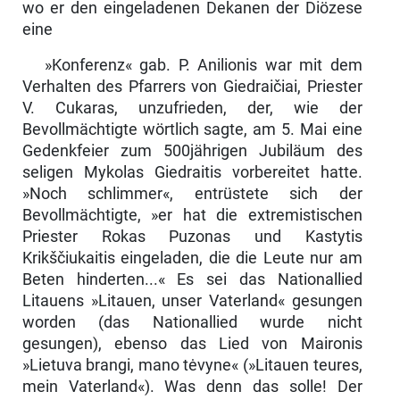
wo er den eingeladenen Dekanen der Diözese
eine
»Konferenz« gab. P. Anilionis war mit dem
Verhalten des Pfarrers von Giedraičiai, Priester
V. Cukaras, unzufrieden, der, wie der
Bevollmächtigte wörtlich sagte, am 5. Mai eine
Gedenkfeier zum 500jährigen Jubiläum des
seligen Mykolas Giedraitis vorbereitet hatte.
»Noch schlimmer«, entrüstete sich der
Bevollmächtigte, »er hat die extremistischen
Priester Rokas Puzonas und Kastytis
Krikščiukaitis eingeladen, die die Leute nur am
Beten hinder­ten...« Es sei das Nationallied
Litauens »Litauen, unser Vaterland« ge­sungen
worden (das Nationallied wurde nicht
gesungen), ebenso das Lied von Maironis
»Lietuva brangi, mano tėvyne« (»Litauen teures,
mein Vater­land«). Was denn das solle! Der