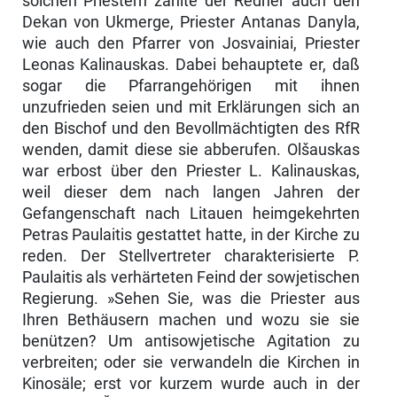
solchen Priestern zählte der Redner auch den
Dekan von Ukmerge, Prie­ster Antanas Danyla,
wie auch den Pfarrer von Josvainiai, Priester
Leonas Kalinauskas. Dabei behauptete er, daß
sogar die Pfarrangehörigen mit ihnen
unzufrieden seien und mit Erklärungen sich an
den Bischof und den Bevoll­mächtigten des RfR
wenden, damit diese sie abberufen. Olšauskas
war erbost über den Priester L. Kalinauskas,
weil dieser dem nach langen Jahren der
Gefangenschaft nach Litauen heimgekehrten
Petras Paulaitis gestattet hatte, in der Kirche zu
reden. Der Stellvertreter charakterisierte P.
Paulaitis als verhärteten Feind der sowjetischen
Regierung. »Sehen Sie, was die Prie­ster aus
Ihren Bethäusern machen und wozu sie sie
benützen? Um antisowje­tische Agitation zu
verbreiten; oder sie verwandeln die Kirchen in
Kinosäle; erst vor kurzem wurde auch in der