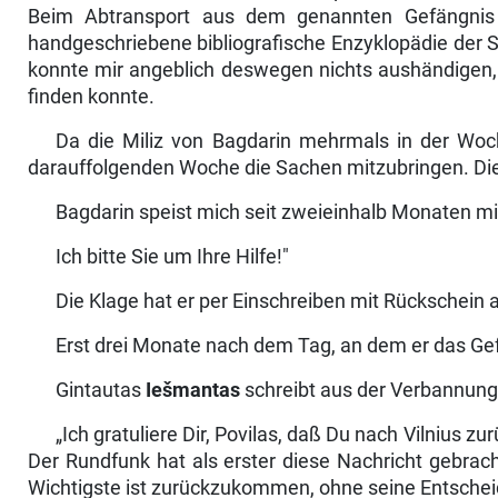
Beim Abtransport aus dem genannten Gefäng­ni
handgeschriebene bibliografische Enzyklopädie der S
konnte mir angeblich deswegen nichts aushändigen, 
finden konnte.
Da die Miliz von Bagdarin mehrmals in der Woch
darauffolgenden Woche die Sachen mitzubringen. Die
Bagdarin speist mich seit zweieinhalb Monaten mit
Ich bitte Sie um Ihre Hilfe!"
Die Klage hat er per Einschreiben mit Rückschein 
Erst drei Monate nach dem Tag, an dem er das Ge
Gintautas
Iešmantas
schreibt aus der Verbannung 
„Ich gratuliere Dir, Povilas, daß Du nach Vilnius zu
Der Rundfunk hat als erster diese Nachricht gebrac
Wichtigste ist zurückzukommen, ohne seine Ent­sche