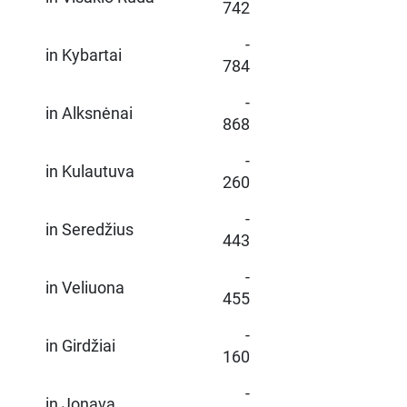
742
-
in Kybartai
784
-
in Alksnėnai
868
-
in Kulautuva
260
-
in Seredžius
443
-
in Veliuona
455
-
in Girdžiai
160
-
in Jonava