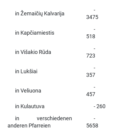
-
in Žemaičių Kalvarija
3475
-
in Kapčiamiestis
518
-
in Višakio Rūda
723
-
in Lukšiai
357
-
in Veliuona
457
in Kulautuva
- 260
in verschiedenen
-
anderen Pfarreien
5658