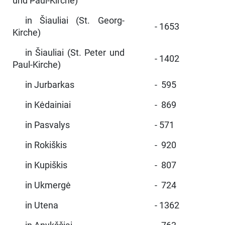
und Paul-Kirche)
in Šiauliai (St. Georg-
- 1653
Kirche)
in Šiauliai (St. Peter und
- 1402
Paul-Kirche)
in Jurbarkas
- 595
in Kėdainiai
- 869
in Pasvalys
- 571
in Rokiškis
- 920
in Kupiškis
- 807
in Ukmergė
- 724
in Utena
- 1362