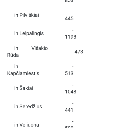
853
-
in Pilviškiai
445
-
in Leipalingis
1198
in Višakio
- 473
Rūda
in
-
Kapčiamiestis
513
-
in Šakiai
1048
-
in Seredžius
441
-
in Veliuona