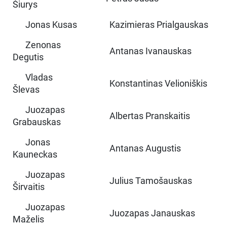
Šiurys
Jonas Kusas
Kazimieras Prialgauskas
Zenonas
Antanas Ivanauskas
Degutis
Vladas
Konstantinas Velioniškis
Šlevas
Juozapas
Albertas Pranskaitis
Grabauskas
Jonas
Antanas Augustis
Kauneckas
Juozapas
Julius Tamošauskas
Širvaitis
Juozapas
Juozapas Janauskas
Maželis