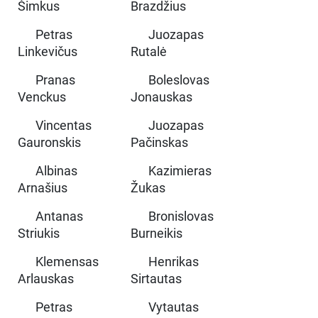
Šimkus
Brazdžius
Petras
Juozapas
Linkevičus
Rutalė
Pranas
Boleslovas
Venckus
Jonauskas
Vincentas
Juozapas
Gauronskis
Pačinskas
Albinas
Kazimieras
Arnašius
Žukas
Antanas
Bronislovas
Striukis
Burneikis
Klemensas
Henrikas
Arlauskas
Sirtautas
Petras
Vytautas