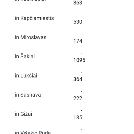
863
-
in Kapčiamiestis
530
-
in Miroslavas
174
-
in Šakiai
1095
-
in Lukšiai
364
-
in Sasnava
222
-
in Gižai
135
-
in Višakio Rūda