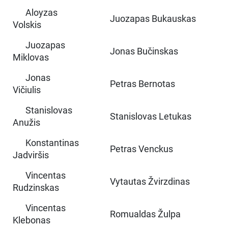
Aloyzas
Juozapas Bukauskas
Volskis
Juozapas
Jonas Bučinskas
Miklovas
Jonas
Petras Bernotas
Vičiulis
Stanislovas
Stanislovas Letukas
Anužis
Konstantinas
Petras Venckus
Jadviršis
Vincentas
Vytautas Žvirzdinas
Rudzinskas
Vincentas
Romualdas Žulpa
Klebonas