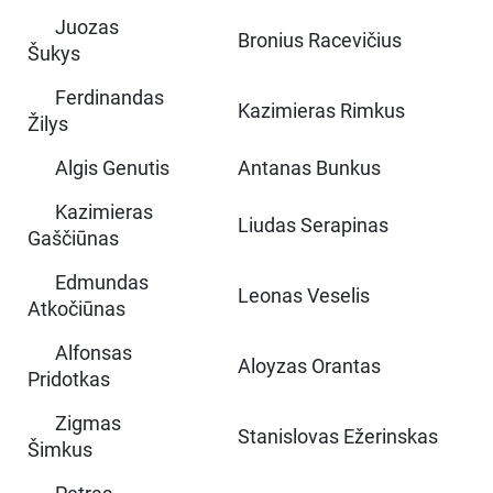
Juozas
Bronius Racevičius
Šukys
Ferdinandas
Kazimieras Rimkus
Žilys
Algis Genutis
Antanas Bunkus
Kazimieras
Liudas Serapinas
Gaščiūnas
Edmundas
Leonas Veselis
Atkočiūnas
Alfonsas
Aloyzas Orantas
Pridotkas
Zigmas
Stanislovas Ežerinskas
Šimkus