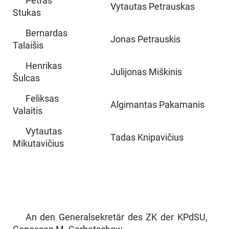
Petras
Vytautas Petrauskas
Stukas
Bernardas
Jonas Petrauskis
Talaišis
Henrikas
Julijonas Miškinis
Šulcas
Feliksas
Algimantas Pakamanis
Valaitis
Vytautas
Tadas Knipavičius
Mikutavičius
An den Generalsekretär des ZK der KPdSU,