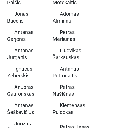
Palšis
Motekaitis
Jonas
Adomas
Bučelis
Alminas
Antanas
Petras
Garjonis
Merliūnas
Antanas
Liudvikas
Jurgaitis
Šarkauskas
Ignacas
Antanas
Žeberskis
Petronaitis
Anupras
Petras
Gauronskas
Našlėnas
Antanas
Klemensas
Šeškevičius
Puidokas
Juozas
Petras Jasas