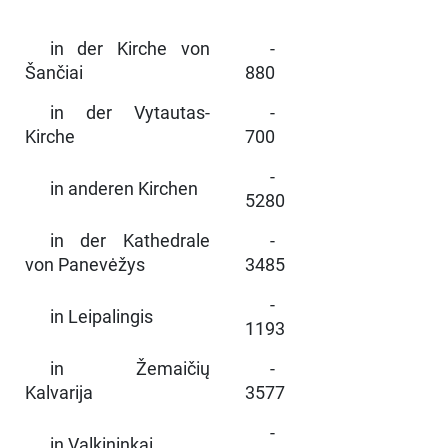
in der Kirche von
-
Šančiai
880
in der Vytautas-
-
Kirche
700
-
in anderen Kirchen
5280
in der Kathedrale
-
von Panevėžys
3485
-
in Leipalingis
1193
in Žemaičių
-
Kalvarija
3577
-
in Valkininkai