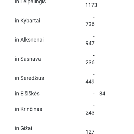
in Leipalingis
1173
-
in Kybartai
736
-
in Alksnėnai
947
-
in Sasnava
236
-
in Seredžius
449
in Eišiškės
- 84
-
in Krinčinas
243
-
in Gižai
127