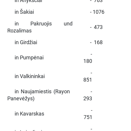
in Anykščiai
- 763
in Šakiai
- 1076
in Pakruojis und
- 473
Rozalimas
in Girdžiai
- 168
-
in Pumpėnai
180
-
in Valkininkai
851
in Naujamiestis (Rayon
-
Panevėžys)
293
-
in Kavarskas
751
-