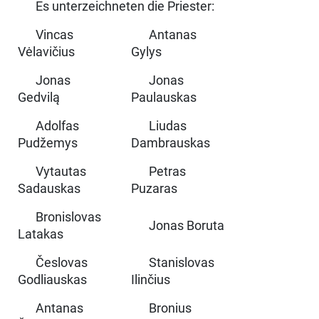
Es unterzeichneten die Priester:
Vincas
Antanas
Vėlavičius
Gylys
Jonas
Jonas
Gedvilą
Paulauskas
Adolfas
Liudas
Pudžemys
Dambrauskas
Vytautas
Petras
Sadauskas
Puzaras
Bronislovas
Jonas Boruta
Latakas
Česlovas
Stanislovas
Godliauskas
Ilinčius
Antanas
Bronius