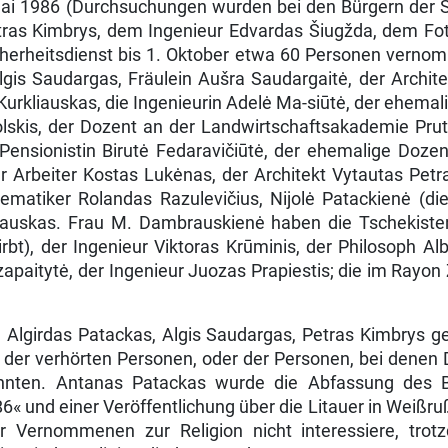
ai 1986 (Durchsuchungen wurden bei den Bürgern der S
etras Kimbrys, dem Ingenieur Edvardas Šiugžda, dem Fo
cherheitsdienst bis 1. Oktober etwa 60 Personen verno
Algis Saudargas, Fräulein Aušra Saudargaitė, der Archi
 Kurkliauskas, die Ingenieurin Adelė Ma-siūtė, der ehem
olskis, der Dozent an der Landwirtschaftsakademie Prute
 Pensionistin Birutė Fedaravičiūtė, der ehemalige Doz
r Arbeiter Kostas Lukėnas, der Architekt Vytautas Petr
­matiker Rolandas Razulevičius, Nijolė Patackienė (d
auskas. Frau M. Dambrauskienė haben die Tschekisten
bt), der Ingenieur Viktoras Krūminis, der Philosoph Alb
apaitytė, der Ingenieur Juozas Prapiestis; die im Rayon
 Algirdas Patackas, Algis Saudargas, Petras Kimbrys g
it« der verhörten Personen, oder der Personen, bei de
nnten. Antanas Patackas wurde die Abfassung des 
« und einer Veröffentlichung über die Litauer in Weißr
 Vernommenen zur Religion nicht interessiere, trotz