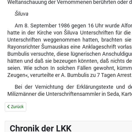
Weltanschauung der Vernommenen berührten oder die m
Šiluva
Am 8. September 1986 gegen 16 Uhr wurde Alfons
hatte in der Kirche von Šiluva Unterschriften für 
Unterschriften weggenommen hatten, brachten sie i
Rayonsrichter Šumauskas eine Anklage­schrift vorlas
Bumbulis versuchte, diese lügnerischen Anschuldigu
hätten und daß sie bezeugen könnten, daß nichts d
seien. Wie schon In solchen Fällen gewohnt, kümme
Zeugen«, verurteilte er A. Bumbulis zu 7 Tagen Arrest
Bei der Vernichtung der Erklärungstexte und 
Milizmänner die Unterschriftensammler in Seda, Kart
Vorheriger Beitrag: DIE PRIESTER WERDEN WIEDER ÜBERFALLEN .
Zurück
Chronik der LKK