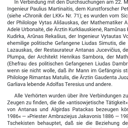
In Verbindung mit den Durchsuchungen am 22. M
Ingenieur Paulius Martinaitis, dem Kunstforscher P
(siehe »Chronik der LKK« Nr. 71); es wurden vom Si
der Philologe Vytas Ališauskas, der Ma­thematiker 
Adelė Urbonaitė, die Ärztin Kurkliauskienė, Ramūnas
Ku­dirka, Arūnas Rekašius, der Ingenieur Vytautas V
ehemilige politische Gefangene Liudas Simutis, die
Lazauskas, der Restaurateur Antanas Jucevičius, de
Plumpa, der Architekt Henrikas Sambora, der Mathe
(Ehefrau des politischen Gefangenen Liudas Dambr
wenn sie nicht wolle, daß ihr Mann im Gefängnis stir
Philologe Rimantas Matulis, die Ärztin Gaudenta Juoz
Garliava lebende Adolfas Teresius und andere.
Alle Verhörten wurden über ihre Verbindungen zu
Zeugen zu finden, die die »antisowjetische Tätigke
von Antanas und Algirdas Patackas bezeugen kö
1986« — »Priester Ambraziejus Jakavonis 1886 — 1986
Tschekisten behauptet, daß sie die Beziehung der