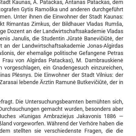
tadt Kaunas, A. Patackas, Antanas Patackas, dem
tografen Gytis Ramoška und an­deren durchgeführt
mmen. Unter ihnen die Einwohner der Stadt Kaunas:
tekt Rimantas Zimkus, der Bildhauer Vladas Rumša,
alige Dozent an der Landwirtschaftsakademie Vladas
nis Janulis, die Studentin Jūratė Banevičiūtė, der
ent an der Landwirtschaftsakademie Jonas-Algirdas
ašonis, der ehemalige politische Gefangene Petras
ie Frau von Algirdas Patackas), M. Dambrauskienė
 vorgeschla­gen, ein Gnadengesuch einzureichen,
inas Plėsnys. Die Einwohner der Stadt Vilnius: der
 Zarasai lebende Ärztin Ramunė Butkevičiūtė, der in
efragt. Die Untersuchungsbeamten be­mühten sich,
nen Durchsuchungen gemacht wurden, besonders aber
Buches »Kunigas Ambraziejus Jakavonis 1886 —
uß­land vorgeworfen. Während der Verhöre haben die
dem stellten sie verschiedenste Fragen, die die