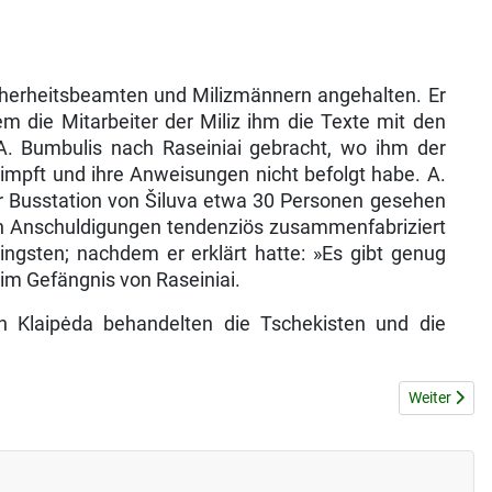
herheitsbeamten und Milizmännern ange­halten. Er
m die Mitarbeiter der Miliz ihm die Texte mit den
 A. Bumbulis nach Raseiniai gebracht, wo ihm der
himpft und ihre Anweisungen nicht befolgt habe. A.
er Busstation von Šiluva etwa 30 Personen gesehen
en Anschuldigungen tendenziös zusammenfabriziert
ngsten; nachdem er erklärt hatte: »Es gibt genug
 im Gefängnis von Raseiniai.
n Klaipėda behandelten die Tschekisten und die
Nächster B
Weiter