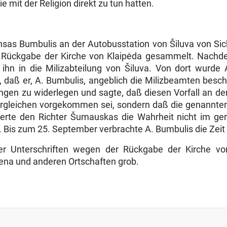
it der Religion direkt zu tun hatten.
as Bumbulis an der Autobusstation von Šiluva von Sic
die Rückgabe der Kirche von Klaipėda gesammelt. Nachde
hn in die Milizabteilung von Šiluva. Von dort wurde
, daß er, A. Bumbulis, angeblich die Milizbeamten besc
ngen zu widerlegen und sagte, daß diesen Vorfall an d
ergleichen vorgekommen sei, sondern daß die genannt
rte den Richter Šumauskas die Wahrheit nicht im geri
. Bis zum 25. Sep­tember verbrachte A. Bumbulis die Zeit
der Unterschriften wegen der Rückgabe der Kirche vo
ena und anderen Ort­schaften grob.