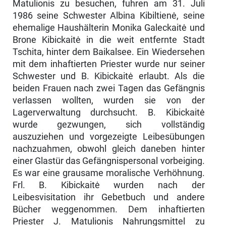
Matulionis zu besuchen, fuhren am 31. Juli
1986 seine Schwester Albina Kibiltienė, seine
ehemalige Haushäl­terin Monika Galeckaitė und
Brone Kibickaitė in die weit entfernte Stadt
Tschita, hinter dem Baikalsee. Ein Wiedersehen
mit dem inhaftierten Prie­ster wurde nur seiner
Schwester und B. Kibickaitė erlaubt. Als die
beiden Frauen nach zwei Tagen das Gefängnis
verlassen wollten, wurden sie von der
Lagerverwaltung durchsucht. B. Kibickaitė
wurde gezwungen, sich voll­ständig
auszuziehen und vorgezeigte Leibesübungen
nachzuahmen, obwohl gleich daneben hinter
einer Glastür das Gefängnispersonal vorbeiging.
Es war eine grausame moralische Verhöhnung.
Frl. B. Kibickaitė wurden nach der
Leibesvisitation ihr Gebetbuch und andere
Bücher weggenommen. Dem inhaftierten
Priester J. Matulionis Nahrungsmittel zu