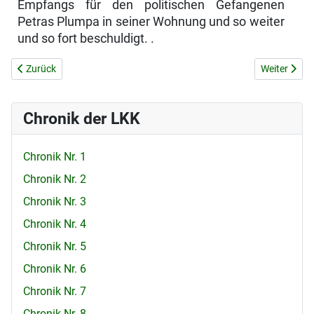
Empfangs für den politischen Ge­fangenen
Petras Plumpa in seiner Wohnung und so weiter
und so fort be­schuldigt. .
Vorheriger Beitrag: DURCHSUCHUNGEN UND VERHÖRE
Nächster B
Zurück
Weiter
Chronik der LKK
Chronik Nr. 1
Chronik Nr. 2
Chronik Nr. 3
Chronik Nr. 4
Chronik Nr. 5
Chronik Nr. 6
Chronik Nr. 7
Chronik Nr. 8