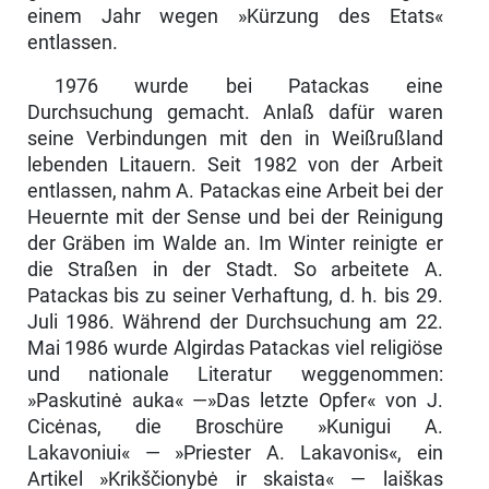
einem Jahr wegen »Kürzung des Etats«
entlassen.
1976 wurde bei Patackas eine
Durchsuchung gemacht. Anlaß dafür waren
seine Verbindungen mit den in Weißrußland
lebenden Litauern. Seit 1982 von der Arbeit
entlassen, nahm A. Patackas eine Arbeit bei der
Heuernte mit der Sense und bei der Reinigung
der Gräben im Walde an. Im Winter reinigte er
die Straßen in der Stadt. So arbeitete A.
Patackas bis zu seiner Verhaftung, d. h. bis 29.
Juli 1986. Während der Durchsuchung am 22.
Mai 1986 wurde Algirdas Patackas viel religiöse
und nationale Literatur weg­genommen:
»Paskutinė auka« —»Das letzte Opfer« von J.
Cicėnas, die Broschüre »Kunigui A.
Lakavoniui« — »Priester A. Lakavonis«, ein
Artikel »Krikščionybė ir skaista« — laiškas