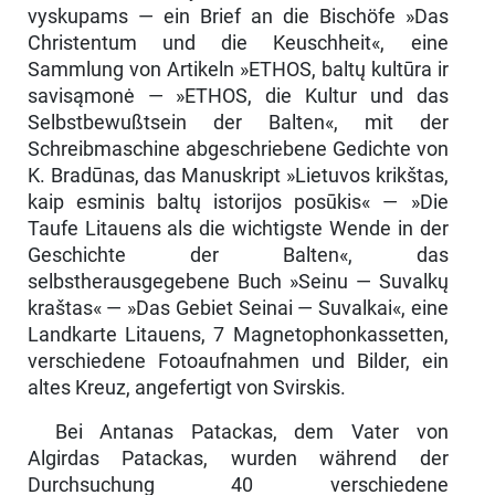
vyskupams — ein Brief an die Bischöfe »Das
Christentum und die Keuschheit«, eine
Sammlung von Artikeln »ETHOS, baltų kultūra ir
savisąmonė — »ETHOS, die Kultur und das
Selbstbewußtsein der Balten«, mit der
Schreibmaschine abgeschriebene Ge­dichte von
K. Bradūnas, das Manuskript »Lietuvos krikštas,
kaip esminis baltų istorijos posūkis« — »Die
Taufe Litauens als die wichtigste Wende in der
Geschichte der Balten«, das
selbstherausgegebene Buch »Seinu — Su­valkų
kraštas« — »Das Gebiet Seinai — Suvalkai«, eine
Landkarte Li­tauens, 7 Magnetophonkassetten,
verschiedene Fotoaufnahmen und Bilder, ein
altes Kreuz, angefertigt von Svirskis.
Bei Antanas Patackas, dem Vater von
Algirdas Patackas, wurden während der
Durchsuchung 40 verschiedene