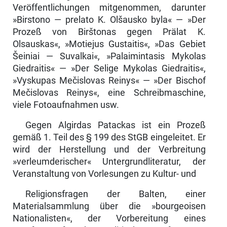
Veröffentlichungen mitgenommen, dar­unter
»Birstono — prelato K. Olšausko byla« — »Der
Prozeß von Birštonas gegen Prälat K.
Olsauskas«, »Motiejus Gustaitis«, »Das Gebiet
Šeiniai — Suvalkai«, »Palaimintasis Mykolas
Giedraitis« — »Der Selige Mykolas Giedraitis«,
»Vyskupas Mečislovas Reinys« — »Der Bischof
Mečislovas Reinys«, eine Schreibmaschine,
viele Fotoaufnahmen usw.
Gegen Algirdas Patackas ist ein Prozeß
gemäß 1. Teil des § 199 des StGB eingeleitet. Er
wird der Herstellung und der Verbreitung
»verleumderischer« Untergrundliteratur, der
Veranstaltung von Vorlesungen zu Kultur- und
Religionsfragen der Balten, einer
Materialsammlung über die »bourgeoisen
Nationalisten«, der Vorbereitung eines