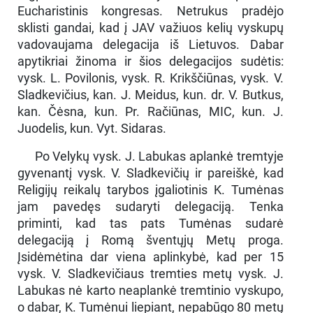
Eucharistinis kongresas. Netrukus pradėjo
sklisti gandai, kad į JAV važiuos kelių vyskupų
vadovaujama delegacija iš Lietuvos. Dabar
apytikriai žinoma ir šios delegacijos sudėtis:
vysk. L. Povilonis, vysk. R. Krikščiūnas, vysk. V.
Sladkevičius, kan. J. Meidus, kun. dr. V. Butkus,
kan. Čėsna, kun. Pr. Račiūnas, MIC, kun. J.
Juodelis, kun. Vyt. Sidaras.
Po Velykų vysk. J. Labukas aplankė tremtyje
gyvenantį vysk. V. Sladkevičių ir pareiškė, kad
Religijų reikalų tarybos įgaliotinis K. Tumėnas
jam pavedęs sudaryti delegaciją. Tenka
priminti, kad tas pats Tumėnas sudarė
delegaciją į Romą šventųjų Metų proga.
Įsidėmėtina dar viena aplinkybė, kad per 15
vysk. V. Sladkevičiaus tremties metų vysk. J.
Labukas nė karto neaplankė tremtinio vyskupo,
o dabar, K. Tumėnui liepiant, nepabūgo 80 metų