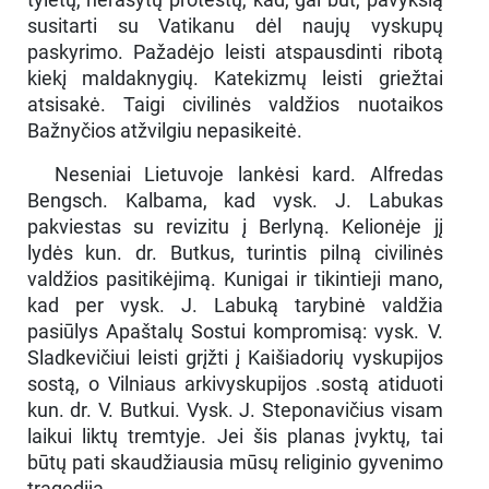
susitarti su Vatikanu dėl naujų vyskupų
paskyrimo. Pažadėjo leisti atspausdinti ribotą
kiekį maldaknygių. Katekizmų leisti griežtai
atsisakė. Taigi civilinės valdžios nuotaikos
Bažnyčios atžvilgiu nepasikeitė.
Neseniai Lietuvoje lankėsi kard. Alfredas
Bengsch. Kalbama, kad vysk. J. Labukas
pakviestas su revizitu į Berlyną. Kelionėje jį
lydės kun. dr. Butkus, turintis pilną civilinės
valdžios pasitikėjimą. Kunigai ir tikintieji mano,
kad per vysk. J. Labuką tarybinė valdžia
pasiūlys Apaštalų Sostui kompromisą: vysk. V.
Sladkevičiui leisti grįžti į Kaišiadorių vyskupijos
sostą, o Vilniaus arkivyskupijos .sostą atiduoti
kun. dr. V. Butkui. Vysk. J. Steponavičius visam
laikui liktų tremtyje. Jei šis planas įvyktų, tai
būtų pati skaudžiausia mūsų religinio gyvenimo
tragedija.