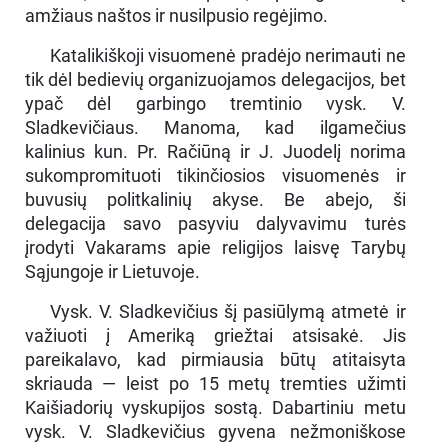
amžiaus naštos ir nusilpusio regėjimo.
Katalikiškoji visuomenė pradėjo nerimauti ne
tik dėl bedievių organizuojamos delegacijos, bet
ypač dėl garbingo tremtinio vysk. V.
Sladkevičiaus. Manoma, kad ilgamečius
kalinius kun. Pr. Račiūną ir J. Juodelį norima
sukompromituoti tikinčiosios visuomenės ir
buvusių politkalinių akyse. Be abejo, ši
delegacija savo pasyviu dalyvavimu turės
įrodyti Vakarams apie religijos laisvę Tarybų
Sąjungoje ir Lietuvoje.
Vysk. V. Sladkevičius šį pasiūlymą atmetė ir
važiuoti į Ameriką griežtai atsisakė. Jis
pareikalavo, kad pirmiausia būtų atitaisyta
skriauda — leist po 15 metų tremties užimti
Kaišiadorių vyskupijos sostą. Dabartiniu metu
vysk. V. Sladkevičius gyvena nežmoniškose