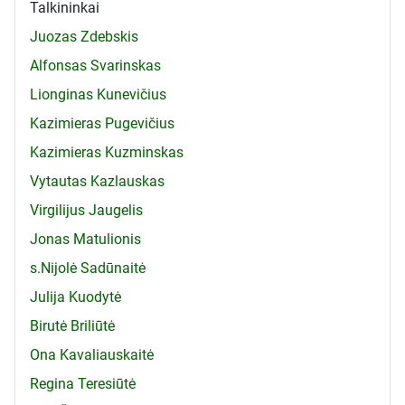
Talkininkai
Juozas Zdebskis
Alfonsas Svarinskas
Lionginas Kunevičius
Kazimieras Pugevičius
Kazimieras Kuzminskas
Vytautas Kazlauskas
Virgilijus Jaugelis
Jonas Matulionis
s.Nijolė Sadūnaitė
Julija Kuodytė
Birutė Briliūtė
Ona Kavaliauskaitė
Regina Teresiūtė