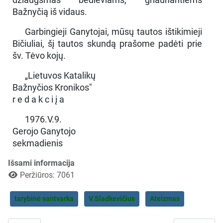
Bažnyčią iš vidaus.
Garbingieji Ganytojai, mūsų tautos ištikimieji
Bičiuliai, šį tautos skundą prašome padėti prie
šv. Tėvo kojų.
„Lietuvos Katalikų
Bažnyčios Kronikos"
r e d a k c i į a
1976.V.9.
Gerojo Ganytojo
sekmadienis
Išsami informacija
Peržiūros: 7061
tarybinė santvarka
V.Sladkevičius
Ateizmas