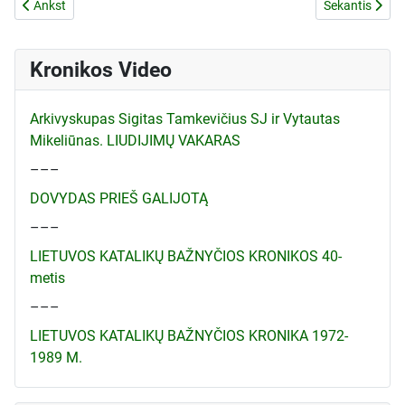
Ankstesnis straipsnis: Kronikos Nr.23 žemėlapis
Kitas straipsni
Ankst
Sekantis
Kronikos Video
Arkivyskupas Sigitas Tamkevičius SJ ir Vytautas
Mikeliūnas. LIUDIJIMŲ VAKARAS
–––
DOVYDAS PRIEŠ GALIJOTĄ
–––
LIETUVOS KATALIKŲ BAŽNYČIOS KRONIKOS 40-
metis
–––
LIETUVOS KATALIKŲ BAŽNYČIOS KRONIKA 1972-
1989 M.