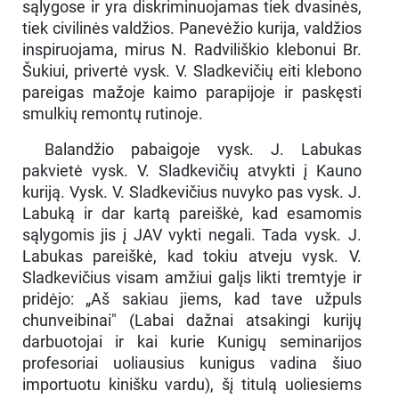
sąlygose ir yra diskriminuojamas tiek dvasinės,
tiek civilinės valdžios. Panevėžio kurija, valdžios
inspiruojama, mirus N. Radviliškio klebonui Br.
Šukiui, privertė vysk. V. Sladkevičių eiti klebono
pareigas mažoje kaimo parapijoje ir paskęsti
smulkių remontų rutinoje.
Balandžio pabaigoje vysk. J. Labukas
pakvietė vysk. V. Sladkevičių atvykti į Kauno
kuriją. Vysk. V. Sladkevičius nuvyko pas vysk. J.
Labuką ir dar kartą pareiškė, kad esamomis
sąlygomis jis į JAV vykti negali. Tada vysk. J.
Labukas pareiškė, kad tokiu atveju vysk. V.
Sladkevičius visam amžiui galįs likti tremtyje ir
pridėjo: „Aš sakiau jiems, kad tave užpuls
chunveibinai" (Labai dažnai atsakingi kurijų
darbuotojai ir kai kurie Kunigų seminarijos
profesoriai uoliausius kunigus vadina šiuo
importuotu kinišku vardu), šį titulą uoliesiems