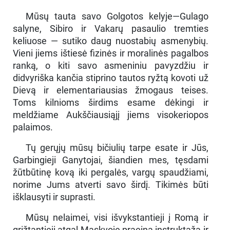
Mūsų tauta savo Golgotos kelyje—Gulago
salyne, Sibiro ir Vakarų pasaulio tremties
keliuose — sutiko daug nuostabių asmenybių.
Vieni jiems ištiesė fizinės ir moralinės pagalbos
ranką, o kiti savo asmeniniu pavyzdžiu ir
didvyriška kančia stiprino tautos ryžtą kovoti už
Dievą ir elementariausias žmogaus teises.
Toms kilnioms širdims esame dėkingi ir
meldžiame Aukščiausiąjį jiems visokeriopos
palaimos.
Tų gerųjų mūsų bičiulių tarpe esate ir Jūs,
Garbingieji Ganytojai, šiandien mes, tęsdami
žūtbūtinę kovą iki pergalės, vargų spaudžiami,
norime Jums atverti savo širdį. Tikimės būti
išklausyti ir suprasti.
Mūsų nelaimei, visi išvykstantieji į Romą ir
grįžtantieji atgal Maskvoje praeina instruktažą ir