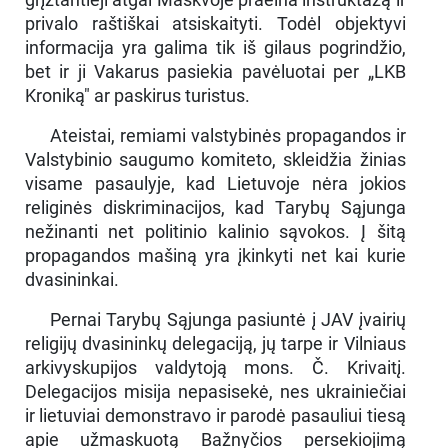
privalo raštiškai atsiskaityti. Todėl objektyvi
informacija yra galima tik iš gilaus pogrindžio,
bet ir ji Vakarus pasiekia pavėluotai per „LKB
Kroniką" ar paskirus turistus.
Ateistai, remiami valstybinės propagandos ir
Valstybinio saugumo komiteto, skleidžia žinias
visame pasaulyje, kad Lietuvoje nėra jokios
religinės diskriminacijos, kad Tarybų Sąjunga
nežinanti net politinio kalinio sąvokos. Į šitą
propagandos mašiną yra įkinkyti net kai kurie
dvasininkai.
Pernai Tarybų Sąjunga pasiuntė į JAV įvairių
religijų dvasininkų delegaciją, jų tarpe ir Vilniaus
arkivyskupijos valdytoją mons. Č. Krivaitį.
Delegacijos misija nepasisekė, nes ukrainiečiai
ir lietuviai demonstravo ir parodė pasauliui tiesą
apie užmaskuotą Bažnyčios persekiojimą