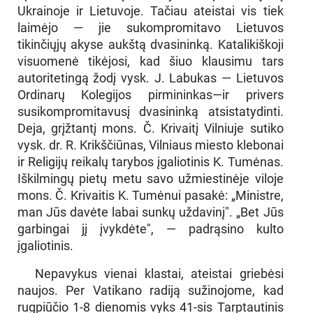
Ukrainoje ir Lietuvoje. Tačiau ateistai vis tiek
laimėjo — jie sukompromitavo Lietuvos
tikinčiųjų akyse aukštą dvasininką. Katalikiškoji
visuomenė tikėjosi, kad šiuo klausimu tars
autoritetingą žodį vysk. J. Labukas — Lietuvos
Ordinarų Kolegijos pirmininkas—ir privers
susikompromitavusį dvasininką atsistatydinti.
Deja, grįžtantį mons. Č. Krivaitį Vilniuje sutiko
vysk. dr. R. Krikščiūnas, Vilniaus miesto klebonai
ir Religijų reikalų tarybos įgaliotinis K. Tumėnas.
Iškilmingų pietų metu savo užmiestinėje viloje
mons. Č. Krivaitis K. Tumėnui pasakė: „Ministre,
man Jūs davėte labai sunkų uždavinį". „Bet Jūs
garbingai jį įvykdėte", — padrąsino kulto
įgaliotinis.
Nepavykus vienai klastai, ateistai griebėsi
naujos. Per Vatikano radiją sužinojome, kad
rugpiūčio 1-8 dienomis vyks 41-sis Tarptautinis