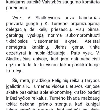
kunigams suteikė Valstybės saugumo komiteto
pareigūnai.
Vysk. V. Sladkevičius buvo bandomas
prievarta įjungti į K. Tumėno organizuojamą
delegaciją dėl kelių priežasčių. Visų pirma,
garbingą vyskupą norima sukompromituoti
tikinčiosios visuomenės akyse. Ateistai
nemėgsta kankinių. Jiems geriau tinka
dezertyrai ir nuolai-džiautojai. Pats vysk. V.
Sladkevičius galvojo, kad jam gali nebeleisti
grįžti ir tada tektų visam laikui pasilikti kitoje
tremtyje.
Šių metų pradžioje Religinių reikalų tarybos
įgaliotinis K. Tumėnas visose Lietuvos kurijose
skaitė paskaitas apie ekonominę krašto padėtį
ir Bažnyčios reikalus. Tumėno išvada maždaug
tokia: dekanai privalo stengtis, kad kunigai
tylėtų, nerašytų protestų, kad, gal būt, pavyksią