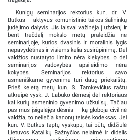
Kunigų seminarijos rektorius kun. dr. V.
Butkus — aktyvus komunistinio taikos šalininkų
judėjimo dalyvis. Jis laisvai važinėja į užsienį ir
bent trečdalį mokslo metų praleidžia ne
seminarijoje, kurios dvasinis ir moralinis lygis
nepavydėtinas ir visiems kelia susirūpinimą. Dėl
valdžios nustatyto limito nėra kiekybės, o dėl
seminarijos vadovybės apsileidimo nėra
kokybės. Seminarijos rektorius savo
asmeniškame gyvenime turi daug priekaištų.
Prieš keletą metų kun. S. Tamkevičius raštu
atkreipė vysk. J. Labuko dėmesį dėl rektoriaus
kai kurių asmeninio gyvenimo užkulisų. Tačiau
pas mus įsigalėjęs dėsnis — ką globoja civilinė
valdžia, to neliečia kanonų teisės kodeksas. Jei
kun. V. Butkus taptų vyskupu, tai būtų didžiulė
Lietuvos Katalikų Bažnyčios nelaimė ir didelis
džiaugsmas bedieviams, griaunantiems