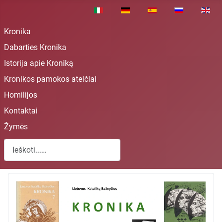
Pasirinkite savo kalbą
Kronika
Dabarties Kronika
Istorija apie Kroniką
Kronikos pamokos ateičiai
Homilijos
Kontaktai
Žymės
Paieška