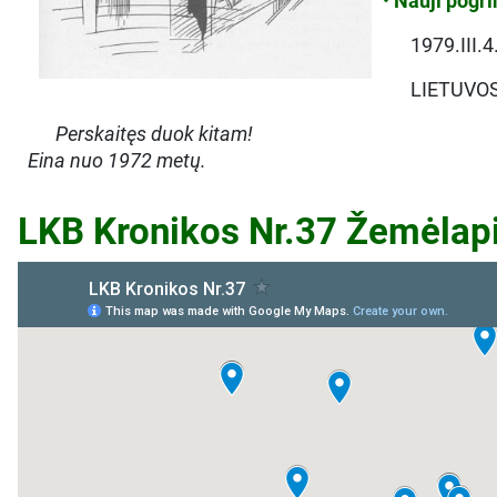
•
Nauji pogri
1979.III.4
LIETUVOS
Perskaitęs duok kitam!
Eina nuo 1972 metų.
LKB Kronikos Nr.37 Žemėlap