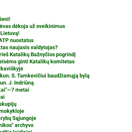
ieni!
Tėvas dėkoja už sveikinimus
Lietuvą!
 ATP nuostatus
ktas naujasis valdytojas?
ieš Katalikų Bažnyčios pogrindį
teisėms ginti Katalikų komitetas
lkaviškyje
kun. S. Tamkevičiui baudžiamąją bylą
un. J. Indriūną
kai"—7 metai
ai
yskupijų
 mokykloje
arybų Sąjungoje
nikos" archyvo