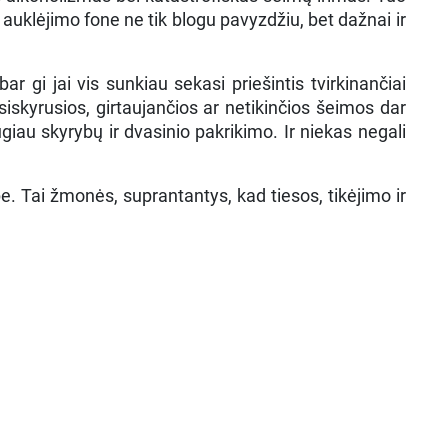
o auklėjimo fone ne tik blogu pavyzdžiu, bet dažnai ir
r gi jai vis sunkiau sekasi priešintis tvirkinančiai
šsiskyrusios, girtaujančios ar netikinčios šeimos dar
iau skyrybų ir dvasinio pakrikimo. Ir niekas negali
e. Tai žmonės, suprantantys, kad tiesos, tikėjimo ir