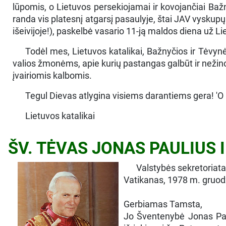
lūpomis, o Lietuvos persekiojamai ir kovojančiai Baž
randa vis platesnį atgarsį pasaulyje, štai JAV vysku
išeivijoje!), paskelbė vasario 11-ją maldos diena už Li
Todėl mes, Lietuvos katalikai, Bažnyčios ir Tėvy
valios žmonėms, apie kurių pastangas galbūt ir neži
įvairiomis kalbomis.
Tegul Dievas atlygina visiems darantiems gera! 'O 
Lietuvos katalikai
ŠV. TĖVAS JONAS PAULIUS 
Valstybės sekretoriat
Vatikanas, 1978 m. gruod
Gerbiamas Tamsta,
Jo Šventenybė Jonas Paul