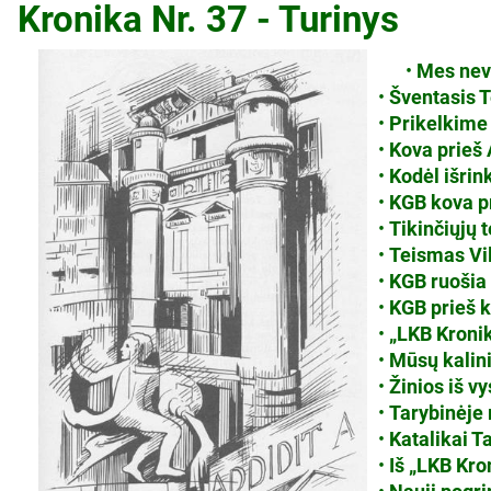
Kronika Nr. 37 - Turinys
•
Mes nev
•
Šventasis 
•
Prikelkime 
•
Kova prieš
•
Kodėl išrin
•
KGB kova pr
•
Tikinčiųjų 
•
Teismas Vi
•
KGB ruošia 
•
KGB prieš k
•
„LKB Kroni
•
Mūsų kalini
•
Žinios iš v
•
Tarybinėje
•
Katalikai T
•
Iš „LKB Kro