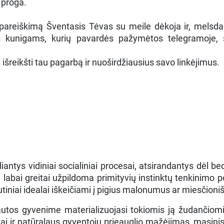
ą proga.
 pareiškimą Šventasis Tėvas su meile dėkoja ir, melsd
ms kunigams, kurių pavardės pažymėtos telegramoje, s
 išreikšti tau pagarbą ir nuoširdžiausius savo linkėjimus.
iantys vidiniai socialiniai procesai, atsirandantys dėl b
labai greitai užpildoma primityvių instinktų tenkinimo po
tiniai idealai iškeičiami į pigius malonumus ar miesčion
tautos gyvenime materializuojasi tokiomis ją žudančio
ortai ir natūralaus gyventojų prieauglio mažėjimas, masin