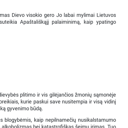
amas Dievo visokio gero Jo labai mylimai Lietuvos
uteikia Apaštališkąjį palaiminimą, kaip ypatingo
edievybės plitimo ir vis gilėjančios žmonių sąmonėje
reikiais, kurie paskui save nusitempia ir visą vidinį
išką gyvenimo būdą.
mis blogybėmis, kaip nepilnamečių nusikalstamumo
is alkoholizmas bei katastrofiškas šeimų irimas. Tuo