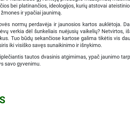
os bei platinančios, ideologijos, kurių atstovai ateistini
s žmones ir ypačiai jaunimą.
ovės normų perdavėja ir jaunosios kartos auklėtoja. Daba
tėvų verkia dėl šunkeliais nuėjusių vaikelių? Netvirtos, i
kus. Tuo būdų sekančiose kartose galima tikėtis vis daug
is iki visiško savęs sunaikinimo ir išnykimo.
esiplečiantis tautos dvasinis atgimimas, ypač jaunimo tarp
ntys savo gyvenimu.
S