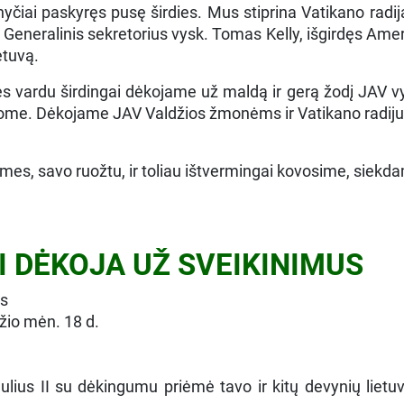
nyčiai paskyręs pusę širdies. Mus stiprina Vatikano rad
pų Generalinis sekretorius vysk. Tomas Kelly, išgirdęs A
etuvą.
nės vardu širdingai dėkojame už maldą ir gerą žodį JAV v
nome. Dėkojame JAV Valdžios žmonėms ir Vatikano radijui
mes, savo ruožtu, ir toliau ištvermingai kovosime, siekd
II DĖKOJA UŽ SVEIKINIMUS
as
žio mėn. 18 d.
ius II su dėkingumu priėmė tavo ir kitų devynių lietu