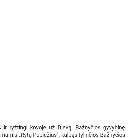
 ir ryžtingi kovoje už Dievą, Bažnyčios gyvybinę
 mumis „Rytų Popiežius", kalbąs tylinčios Bažnyčios