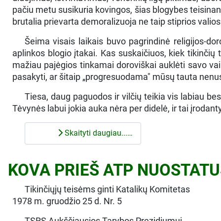
pačiu metu susikuria kovingos, šias blogybes teisinanči
brutalia prievarta demoralizuoja ne taip stiprios valio
Šeima visais laikais buvo pagrindinė religijos-dor
aplinkos blogio įtakai. Kas suskaičiuos, kiek tikinčių 
mažiau pajėgios tinkamai doroviškai auklėti savo vai
pasakyti, ar šitaip „progresuodama" mūsų tauta nenusir
Tiesa, daug paguodos ir vilčių teikia vis labiau b
Tėvynės labui jokia auka nėra per didelė, ir tai įroda
Skaityti daugiau...…
KOVA PRIEŠ ATP NUOSTATU
Tikinčiųjų teisėms ginti Katalikų Komitetas
1978 m. gruodžio 25 d. Nr. 5
TSRS Aukščiausios Tarybos Prezidiumui