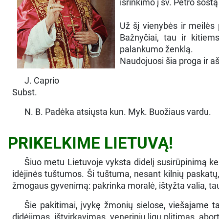
išrinkimo į šv. Petro sost
Už šį vienybės ir meilės
Bažnyčiai, tau ir kitie
palankumo ženklą.
Naudojuosi šia proga ir aš
J. Caprio
Subst.
N. B. Padėka atsiųsta kun. Myk. Buožiaus vardu.
PRIKELKIME LIETUVĄ!
Šiuo metu Lietuvoje vyksta didelį susirūpinimą kel
idėjinės tuštumos. Ši tuštuma, nesant kilnių paskatų, 
žmogaus gyvenimą: pakrinka moralė, ištyžta valia, tau
Šie pakitimai, įvykę žmonių sielose, viešajame 
didėjimas, ištvirkavimas, venerinių ligų plitimas, ab