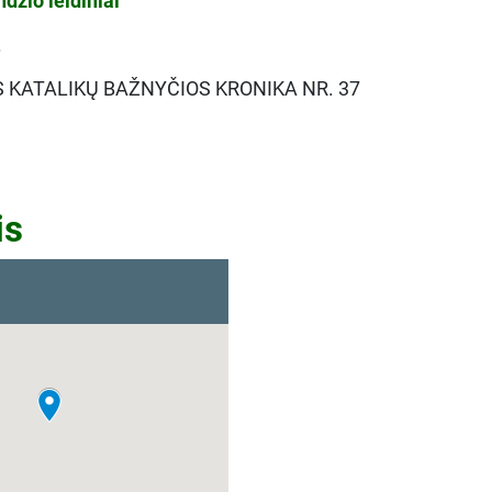
ndžio leidiniai
.
 KATALIKŲ BAŽNYČIOS KRONIKA NR. 37
is