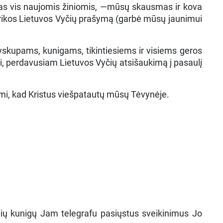
ijas vis naujomis žiniomis, —mūsų skausmas ir kova
merikos Lietuvos Vyčių prašymą (garbė mūsų jaunimui
yskupams, kunigams, tikintiesiems ir visiems geros
, perdavusiam Lietuvos Vyčių atsišaukimą į pasaulį
ami, kad Kristus viešpatautų mūsų Tėvynėje.
vių kunigų Jam telegrafu pasiųstus sveikinimus Jo