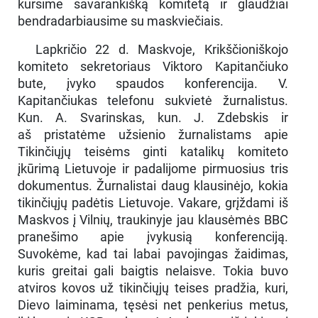
kursime savarankišką komitetą ir glaudžiai
bendradarbiausime su maskviečiais.
Lapkričio 22 d. Maskvoje, Krikščioniškojo
komiteto sekretoriaus Viktoro Kapitančiuko
bute, įvyko spaudos konferencija. V.
Kapitančiukas telefonu sukvietė žurnalistus.
Kun. A. Svarinskas, kun. J. Zdebskis ir
aš pristatėme užsienio žurnalistams apie
Tikinčiųjų teisėms ginti katalikų komiteto
įkūrimą Lietuvoje ir padalijome pirmuosius tris
dokumentus. Žurnalistai daug klausinėjo, kokia
tikinčiųjų padėtis Lietuvoje. Vakare, grįždami iš
Maskvos į Vilnių, traukinyje jau klausėmės BBC
pranešimo apie įvykusią konferenciją.
Suvokėme, kad tai labai pavojingas žaidimas,
kuris greitai gali baigtis nelaisve. Tokia buvo
atviros kovos už tikinčiųjų teises pradžia, kuri,
Dievo laiminama, tęsėsi net penkerius metus,