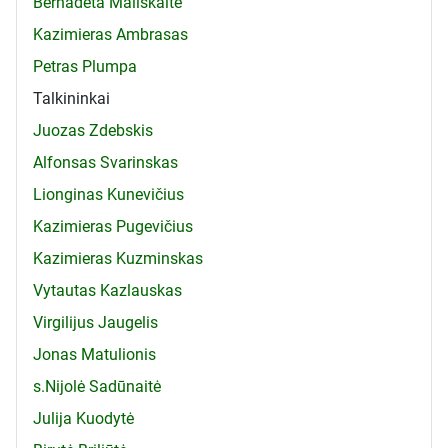
Bernadeta Mališkaitė
Kazimieras Ambrasas
Petras Plumpa
Talkininkai
Juozas Zdebskis
Alfonsas Svarinskas
Lionginas Kunevičius
Kazimieras Pugevičius
Kazimieras Kuzminskas
Vytautas Kazlauskas
Virgilijus Jaugelis
Jonas Matulionis
s.Nijolė Sadūnaitė
Julija Kuodytė