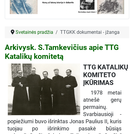
Svetainės pradžia
TTGKK dokumentai - įžanga
Arkivysk. S.Tamkevičius apie TTG
Katalikų komitetą
TTG KATALIKŲ
KOMITETO
ĮKŪRIMAS
1978 metai
atnešė gerų
permainų.
Svarbiausioji -
popiežiumi buvo išrinktas Jonas Paulius II, kuris
tuojau po išrinkimo pasakė būsiąs