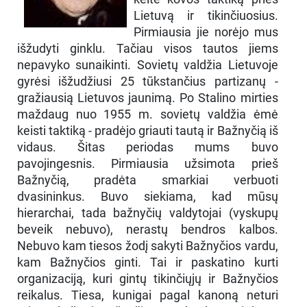
Lietuvą ir tikinčiuosius.
Pirmiausia jie norėjo mus
išžudyti ginklu. Tačiau visos tautos jiems
nepavyko sunaikinti. Sovietų valdžia Lietuvoje
gyrėsi išžudžiusi 25 tūkstančius partizanų -
gražiausią Lietuvos jaunimą. Po Stalino mirties
maždaug nuo 1955 m. sovietų valdžia ėmė
keisti taktiką - pradėjo griauti tautą ir Bažnyčią iš
vidaus. Šitas periodas mums buvo
pavojingesnis. Pirmiausia užsimota prieš
Bažnyčią, pradėta smarkiai verbuoti
dvasininkus. Buvo siekiama, kad mūsų
hierarchai, tada bažnyčių valdytojai (vyskupų
beveik nebuvo), nerastų bendros kalbos.
Nebuvo kam tiesos žodį sakyti Bažnyčios vardu,
kam Bažnyčios ginti. Tai ir paskatino kurti
organizaciją, kuri gintų tikinčiųjų ir Bažnyčios
reikalus. Tiesa, kunigai pagal kanoną neturi