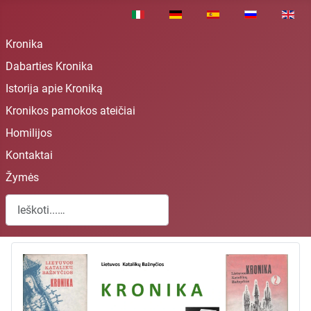
Pasirinkite savo kalbą
Kronika
Dabarties Kronika
Istorija apie Kroniką
Kronikos pamokos ateičiai
Homilijos
Kontaktai
Žymės
Paieška