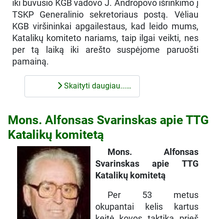
iki buvusio KGB vadovo J. Andropovo išrinkimo į
TSKP Generalinio sekretoriaus postą. Vėliau
KGB viršininkai apgailestaus, kad leido mums,
Katalikų komiteto nariams, taip ilgai veikti, nes
per tą laiką iki arešto suspėjome paruošti
pamainą.
Skaityti daugiau...…
Mons. Alfonsas Svarinskas apie TTG
Katalikų komitetą
Mons. Alfonsas
Svarinskas apie TTG
Katalikų komitetą
Per 53 metus
okupantai kelis kartus
keitė kovos taktiką prieš