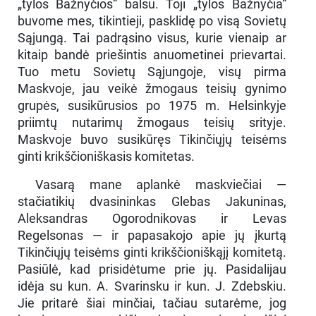
„tylos Bažnyčios“ balsu. Toji „tylos Bažnyčia“
buvome mes, tikintieji, pasklidę po visą Sovietų
Sąjungą. Tai padrąsino visus, kurie vienaip ar
kitaip bandė priešintis anuometinei prievartai.
Tuo metu Sovietų Sąjungoje, visų pirma
Maskvoje, jau veikė žmogaus teisių gynimo
grupės, susikūrusios po 1975 m. Helsinkyje
priimtų nutarimų žmogaus teisių srityje.
Maskvoje buvo susikūręs Tikinčiųjų teisėms
ginti krikščioniškasis komitetas.
Vasarą mane aplankė maskviečiai —
stačiatikių dvasininkas Glebas Jakuninas,
Aleksandras Ogorodnikovas ir Levas
Regelsonas — ir papasakojo apie jų įkurtą
Tikinčiųjų teisėms ginti krikščioniškąjį komitetą.
Pasiūlė, kad prisidėtume prie jų. Pasidalijau
idėja su kun. A. Svarinsku ir kun. J. Zdebskiu.
Jie pritarė šiai minčiai, tačiau sutarėme, jog