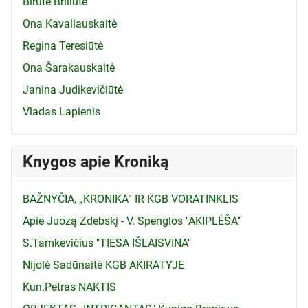
Birutė Briliūtė
Ona Kavaliauskaitė
Regina Teresiūtė
Ona Šarakauskaitė
Janina Judikevičiūtė
Vladas Lapienis
Knygos apie Kroniką
BAŽNYČIA, „KRONIKA“ IR KGB VORATINKLIS
Apie Juozą Zdebskį - V. Spenglos "AKIPLĖŠA"
S.Tamkevičius "TIESA IŠLAISVINA"
Nijolė Sadūnaitė KGB AKIRATYJE
Kun.Petras NAKTIS