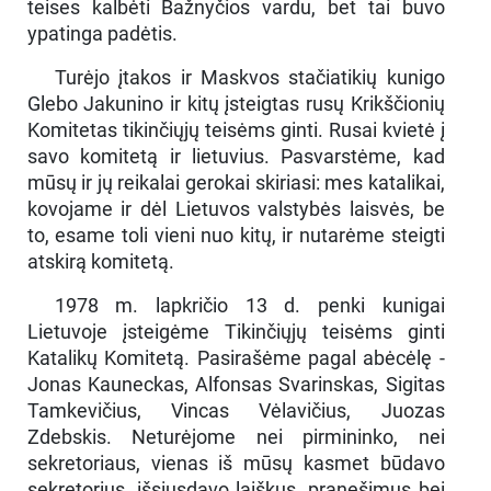
teises kalbėti Bažnyčios vardu, bet tai buvo
ypatinga padėtis.
Turėjo įtakos ir Maskvos stačiatikių kunigo
Glebo Jakunino ir kitų įsteigtas rusų Krikščionių
Komitetas tikinčiųjų teisėms ginti. Rusai kvietė į
savo komitetą ir lietuvius. Pasvarstėme, kad
mūsų ir jų reikalai gerokai skiriasi: mes katalikai,
kovojame ir dėl Lietuvos valstybės laisvės, be
to, esame toli vieni nuo kitų, ir nutarėme steigti
atskirą komitetą.
1978 m. lapkričio 13 d. penki kunigai
Lietuvoje įsteigėme Tikinčiųjų teisėms ginti
Katalikų Komitetą. Pasirašėme pagal abėcėlę -
Jonas Kauneckas, Alfonsas Svarinskas, Sigitas
Tamkevičius, Vincas Vėlavičius, Juozas
Zdebskis. Neturėjome nei pirmininko, nei
sekretoriaus, vienas iš mūsų kasmet būdavo
sekretorius, išsiųsdavo laiškus, pranešimus bei