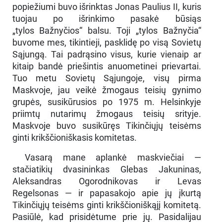
popiežiumi buvo išrinktas Jonas Paulius II, kuris
tuojau po išrinkimo pasakė būsiąs
„tylos Bažnyčios“ balsu. Toji „tylos Bažnyčia“
buvome mes, tikintieji, pasklidę po visą Sovietų
Sąjungą. Tai padrąsino visus, kurie vienaip ar
kitaip bandė priešintis anuometinei prievartai.
Tuo metu Sovietų Sąjungoje, visų pirma
Maskvoje, jau veikė žmogaus teisių gynimo
grupės, susikūrusios po 1975 m. Helsinkyje
priimtų nutarimų žmogaus teisių srityje.
Maskvoje buvo susikūręs Tikinčiųjų teisėms
ginti krikščioniškasis komitetas.
Vasarą mane aplankė maskviečiai —
stačiatikių dvasininkas Glebas Jakuninas,
Aleksandras Ogorodnikovas ir Levas
Regelsonas — ir papasakojo apie jų įkurtą
Tikinčiųjų teisėms ginti krikščioniškąjį komitetą.
Pasiūlė, kad prisidėtume prie jų. Pasidalijau