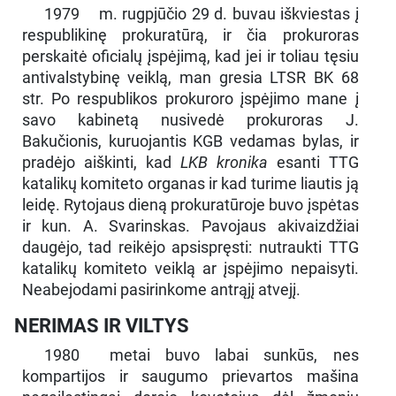
1979 m. rugpjūčio 29 d. buvau iškviestas į
respublikinę prokuratūrą, ir čia prokuroras
perskaitė oficialų įspėjimą, kad jei ir toliau tęsiu
antivalstybinę veiklą, man gresia LTSR BK 68
str. Po respublikos prokuroro įspėjimo mane į
savo kabinetą nusivedė prokuroras J.
Bakučionis, kuruojantis KGB vedamas bylas, ir
pradėjo aiškinti, kad
LKB kronika
esanti TTG
katalikų komiteto organas ir kad turime liautis ją
leidę. Rytojaus dieną prokuratūroje buvo įspėtas
ir kun. A. Svarinskas. Pavojaus akivaizdžiai
daugėjo, tad reikėjo apsispręsti: nutraukti TTG
katalikų komiteto veiklą ar įspėjimo nepaisyti.
Neabejodami pasirinkome antrąjį atvejį.
NERIMAS IR VILTYS
1980 metai buvo labai sunkūs, nes
kompartijos ir saugumo prievartos mašina