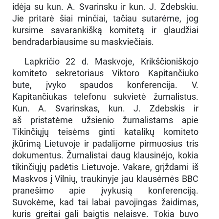
idėja su kun. A. Svarinsku ir kun. J. Zdebskiu.
Jie pritarė šiai minčiai, tačiau sutarėme, jog
kursime savarankišką komitetą ir glaudžiai
bendradarbiausime su maskviečiais.
Lapkričio 22 d. Maskvoje, Krikščioniškojo
komiteto sekretoriaus Viktoro Kapitančiuko
bute, įvyko spaudos konferencija. V.
Kapitančiukas telefonu sukvietė žurnalistus.
Kun. A. Svarinskas, kun. J. Zdebskis ir
aš pristatėme užsienio žurnalistams apie
Tikinčiųjų teisėms ginti katalikų komiteto
įkūrimą Lietuvoje ir padalijome pirmuosius tris
dokumentus. Žurnalistai daug klausinėjo, kokia
tikinčiųjų padėtis Lietuvoje. Vakare, grįždami iš
Maskvos į Vilnių, traukinyje jau klausėmės BBC
pranešimo apie įvykusią konferenciją.
Suvokėme, kad tai labai pavojingas žaidimas,
kuris greitai gali baigtis nelaisve. Tokia buvo