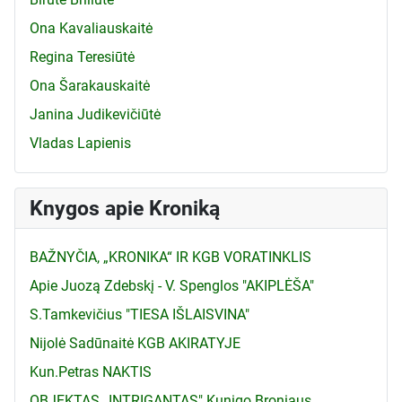
Ona Kavaliauskaitė
Regina Teresiūtė
Ona Šarakauskaitė
Janina Judikevičiūtė
Vladas Lapienis
Knygos apie Kroniką
BAŽNYČIA, „KRONIKA“ IR KGB VORATINKLIS
Apie Juozą Zdebskį - V. Spenglos "AKIPLĖŠA"
S.Tamkevičius "TIESA IŠLAISVINA"
Nijolė Sadūnaitė KGB AKIRATYJE
Kun.Petras NAKTIS
OBJEKTAS „INTRIGANTAS" Kunigo Broniaus