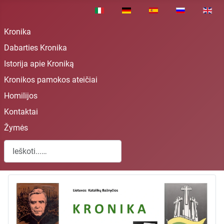
Pasirinkite savo kalbą
Kronika
Dabarties Kronika
Istorija apie Kroniką
Kronikos pamokos ateičiai
Homilijos
Kontaktai
Žymės
Paieška