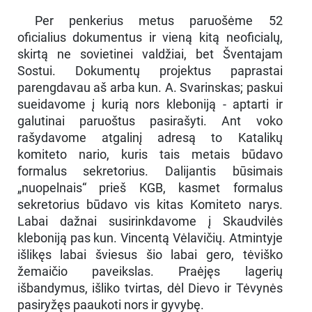
Per penkerius metus paruošėme 52
oficialius dokumentus ir vieną kitą neoficialų,
skirtą ne sovietinei valdžiai, bet Šventajam
Sostui. Dokumentų projektus paprastai
parengdavau aš arba kun. A. Svarinskas; paskui
sueidavome į kurią nors kleboniją - aptarti ir
galutinai paruoštus pasirašyti. Ant voko
rašydavome atgalinį adresą to Katalikų
komiteto nario, kuris tais metais būdavo
formalus sekretorius. Dalijantis būsimais
„nuopelnais“ prieš KGB, kasmet formalus
sekretorius būdavo vis kitas Komiteto narys.
Labai dažnai susirinkdavome į Skaudvilės
kleboniją pas kun. Vincentą Vėlavičių. Atmintyje
išlikęs labai šviesus šio labai gero, tėviško
žemaičio paveikslas. Praėjęs lagerių
išbandymus, išliko tvirtas, dėl Dievo ir Tėvynės
pasiryžęs paaukoti nors ir gyvybę.