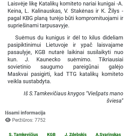
Laisvėje likę Katalikų komiteto nariai kunigai -A.
Keina, L. Kalinauskas, V. Stakėnas ir K. Žilys -
pagal KBG planą turėjo būti kompromituojami ir
supriešinami tarpusavyje.
Suėmus du kunigus ir dėl to kilus dideliam
pasipiktinimui Lietuvoje ir ypač laisvajame
pasaulyje, KGB nutarė laikinai susilaikyti nuo
kun. J. Kaunecko suėmimo. Tikriausiai
sovietinio saugumo pareigūnai galėjo
Maskvai pasigirti, kad TTG katalikų komiteto
veikla sustabdyta.
Iš S.Tamkevičiaus knygos "Viešpats mano
šviesa"
Išsami informacija
Peržiūros: 7752
S. Tamkevičius
KGB
J. Zdebskis
A.Svarinskas