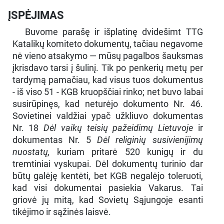
ĮSPĖJIMAS
Buvome parašę ir išplatinę dvidešimt TTG
Katalikų komiteto dokumentų, tačiau negavome
nė vieno atsakymo — mūsų pagalbos šauksmas
įkrisdavo tarsi į šulinį. Tik po penkerių metų per
tardymą pamačiau, kad visus tuos dokumentus
- iš viso 51 - KGB kruopščiai rinko; net buvo labai
susirūpinęs, kad neturėjo dokumento Nr. 46.
Sovietinei valdžiai ypač užkliuvo dokumentas
Nr. 18
Dėl vaikų teisių pažeidimų Lietuvoje
ir
dokumentas Nr. 5
Dėl religinių susivienijimų
nuostatų,
kuriam pritarė 520 kunigų ir du
tremtiniai vyskupai. Dėl dokumentų turinio dar
būtų galėję kentėti, bet KGB negalėjo toleruoti,
kad visi dokumentai pasiekia Vakarus. Tai
griovė jų mitą, kad Sovietų Sąjungoje esanti
tikėjimo ir sąžinės laisvė.