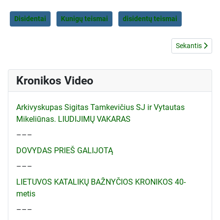
Disidentai
Kunigų teismai
disidentų teismai
Kitas straipsn
Sekantis
Kronikos Video
Arkivyskupas Sigitas Tamkevičius SJ ir Vytautas
Mikeliūnas. LIUDIJIMŲ VAKARAS
–––
DOVYDAS PRIEŠ GALIJOTĄ
–––
LIETUVOS KATALIKŲ BAŽNYČIOS KRONIKOS 40-
metis
–––