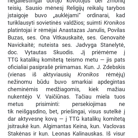
negailestingai dorojo kovotojus dėl žmonių
teisių. Sausio mėnesį Religijų reikalų tarybos
įstaigoje buvo „auklėjami“ ordinarai, kad
turiklausyti sovietinės valdžios; suimti
Kronikos
platintojai ir rėmėjai Anastazas Janulis, Povilas
Buzas, ses. Ona Vitkauskaitė, ses. Genovaitė
Navickaitė; nuteista ses. Jadvyga Stanelytė,
doc. Vytautas Skuodis. Jį priėmėme į
TTG katalikų komitetą teismo metu — jis pats
oficialiai pasiprašė priimamas. Kun. J. Zdebskis
(vienas iš aktyviausių
Kronikos
rėmėjų)
nežinomu būdu buvo smarkiai apdegintas
cheminėmis medžiagomis, kiek mažiau
nukentėjo V. Vaičiūnas. Tačiau miela tuos
metus prisiminti: persekiojimas ne
tik neišgąsdino, bet, priešingai, visus sutelkė į
dar aktyvesnę kovą — į TTG katalikų komitetą
įsitraukė kun. Algimantas Keina, kun. Vaclovas
Stakėnas ir kun. Leonas Kalinauskas. Iš visur