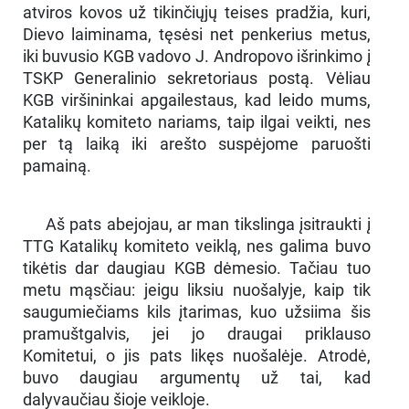
atviros kovos už tikinčiųjų teises pradžia, kuri,
Dievo laiminama, tęsėsi net penkerius metus,
iki buvusio KGB vadovo J. Andropovo išrinkimo į
TSKP Generalinio sekretoriaus postą. Vėliau
KGB viršininkai apgailestaus, kad leido mums,
Katalikų komiteto nariams, taip ilgai veikti, nes
per tą laiką iki arešto suspėjome paruošti
pamainą.
Aš pats abejojau, ar man tikslinga įsitraukti į
TTG Katalikų komiteto veiklą, nes galima buvo
tikėtis dar daugiau KGB dėmesio. Tačiau tuo
metu mąsčiau: jeigu liksiu nuošalyje, kaip tik
saugumiečiams kils įtarimas, kuo užsiima šis
pramuštgalvis, jei jo draugai priklauso
Komitetui, o jis pats likęs nuošalėje. Atrodė,
buvo daugiau argumentų už tai, kad
dalyvaučiau šioje veikloje.