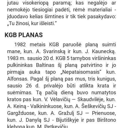
jutau visokeriopą paramą; kas negalėjo ar
nemokėjo tiesiogiai padėti, rėmė materialiai -
įduodavo kelias šimtines ir tik tiek pasakydavo:
„Tu žinosi, kur išleisti.“
KGB PLANAS
1982 metais KGB paruošė planą suimti
mane, kun. A. Svarinską ir kun. J. Kaunecką.
1983 m. sausio 20 d. KGB 5 tarnybos viršininkas
pulkininkas Baltinas šį planą patvirtino ir jo
pirmąja auka tapo „Nepataisomasis“ kun.
Alfonsas. Pagal šį planą pas mus, tris kunigus,
sausio 26 d. privalėjo būti atlikta krata ir
suėmimas. Tą pačią dieną buvo numatytos
kratos pas kun. V. Vėlavičių — Skaudvilėje, kun.
A. Keiną - Valkininkuose, kun. A. Šeškevičių SJ -
Gargžduose, kun. A. Gražulį SJ — Prienuose,
kun. J. Danylą SJ - Bijutiškyje ir pas Birštono
kleboną kun. M. Petkevičių.