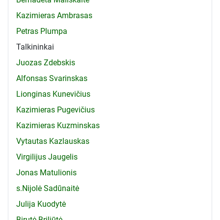
Kazimieras Ambrasas
Petras Plumpa
Talkininkai
Juozas Zdebskis
Alfonsas Svarinskas
Lionginas Kunevičius
Kazimieras Pugevičius
Kazimieras Kuzminskas
Vytautas Kazlauskas
Virgilijus Jaugelis
Jonas Matulionis
s.Nijolė Sadūnaitė
Julija Kuodytė
Birutė Briliūtė