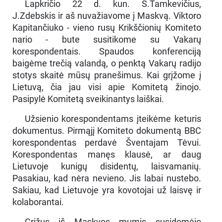
Lapkričio 22 d. kun. S.Tamkevičius,
J.Zdebskis ir aš nuvažiavome į Maskvą. Viktoro
Kapitančiuko - vieno rusų Krikščionių Komiteto
nario - bute susitikome su Vakarų
korespondentais. Spaudos konferenciją
baigėme trečią valandą, o penktą Vakarų radijo
stotys skaitė mūsų pranešimus. Kai grįžome į
Lietuvą, čia jau visi apie Komitetą žinojo.
Pasipylė Komitetą sveikinantys laiškai.
Užsienio korespondentams įteikėme keturis
dokumentus. Pirmąjį Komiteto dokumentą BBC
korespondentas perdavė Šventajam Tėvui.
Korespondentas manęs klausė, ar daug
Lietuvoje kunigų disidentų, laisvamanių.
Pasakiau, kad nėra nevieno. Jis labai nustebo.
Sakiau, kad Lietuvoje yra kovotojai už laisvę ir
kolaborantai.
Grįžus iš Maskvos mumis susidomėjo