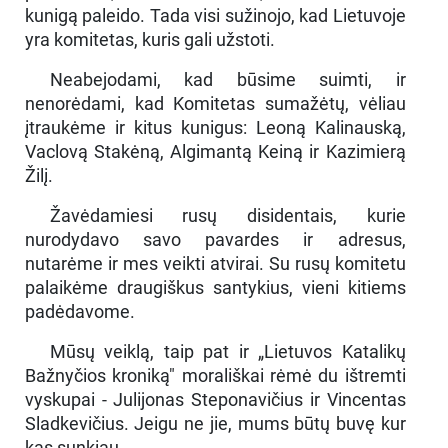
kunigą paleido. Tada visi sužinojo, kad Lietuvoje
yra komitetas, kuris gali užstoti.
Neabejodami, kad būsime suimti, ir
nenorėdami, kad Komitetas sumažėtų, vėliau
įtraukėme ir kitus kunigus: Leoną Kalinauską,
Vaclovą Stakėną, Algimantą Keiną ir Kazimierą
Žilį.
Žavėdamiesi rusų disidentais, kurie
nurodydavo savo pavardes ir adresus,
nutarėme ir mes veikti atvirai. Su rusų komitetu
palaikėme draugiškus santykius, vieni kitiems
padėdavome.
Mūsų veiklą, taip pat ir „Lietuvos Katalikų
Bažnyčios kroniką" morališkai rėmė du ištremti
vyskupai - Julijonas Steponavičius ir Vincentas
Sladkevičius. Jeigu ne jie, mums būtų buvę kur
kas sunkiau.