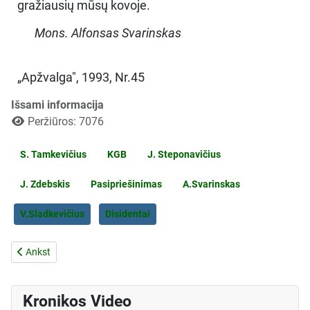
gražiausių mūsų kovoje.
Mons. Alfonsas Svarinskas
„Apžvalga", 1993, Nr.45
Išsami informacija
Peržiūros: 7076
S. Tamkevičius
KGB
J. Steponavičius
J. Zdebskis
Pasipriešinimas
A.Svarinskas
V.Sladkevičius
Disidentai
Ankstesnis straipsnis: Arkivysk. S.Tamkevičius apie TTG Katalikų kom
Ankst
Kronikos Video