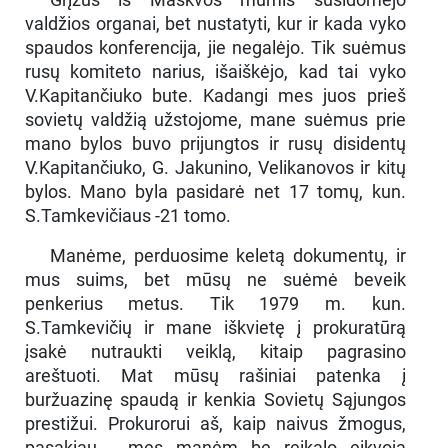
valdžios organai, bet nustatyti, kur ir kada vyko
spaudos konferencija, jie negalėjo. Tik suėmus
rusų komiteto narius, išaiškėjo, kad tai vyko
V.Kapitančiuko bute. Kadangi mes juos prieš
sovietų valdžią užstojome, mane suėmus prie
mano bylos buvo prijungtos ir rusų disidentų
V.Kapitančiuko, G. Jakunino, Velikanovos ir kitų
bylos. Mano byla pasidarė net 17 tomų, kun.
S.Tamkevičiaus -21 tomo.
Manėme, perduosime keletą dokumentų, ir
mus suims, bet mūsų ne suėmė beveik
penkerius metus. Tik 1979 m. kun.
S.Tamkevičių ir mane iškvietę į prokuratūrą
įsakė nutraukti veiklą, kitaip pagrasino
areštuoti. Mat mūsų rašiniai patenka į
buržuazinę spaudą ir kenkia Sovietų Sąjungos
prestižui. Prokurorui aš, kaip naivus žmogus,
pasakiau - mes manėm be reikalo eikvoja