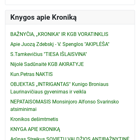
Knygos apie Kroniką
BAŽNYČIA, „KRONIKA“ IR KGB VORATINKLIS
Apie Juozą Zdebskį - V. Spenglos "AKIPLĖŠA"
S.Tamkevičius "TIESA IŠLAISVINA"
Nijolė Sadūnaitė KGB AKIRATYJE
Kun.Petras NAKTIS
OBJEKTAS „INTRIGANTAS" Kunigo Broniaus
Laurinavičiaus gyvenimas ir veikla
NEPATAISOMASIS Monsinjoro Alfonso Svarinsko
atsiminimai
Kronikos dešimtmetis
KNYGA APIE KRONIKĄ
Arūnas Streikus SOVIETŲ VALDŽIOS ANTIBAŽNYTINĖ