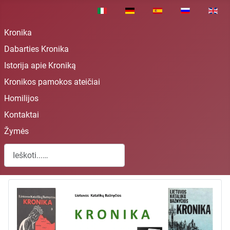
Pasirinkite savo kalbą
Kronika
Dabarties Kronika
Istorija apie Kroniką
Kronikos pamokos ateičiai
Homilijos
Kontaktai
Žymės
Paieška