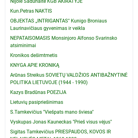
Nijolė Sadūnaitė KGB AKIRATYJE
Kun.Petras NAKTIS
OBJEKTAS „INTRIGANTAS" Kunigo Broniaus
Laurinavičiaus gyvenimas ir veikla
NEPATAISOMASIS Monsinjoro Alfonso Svarinsko
atsiminimai
Kronikos dešimtmetis
KNYGA APIE KRONIKĄ
Arūnas Streikus SOVIETŲ VALDŽIOS ANTIBAŽNYTINĖ
POLITIKA LIETUVOJE (1944 - 1990)
Kazys Bradūnas POEZIJA
Lietuvių pasipriešinimas
S.Tamkevičius "Viešpats mano šviesa"
Vyskupas Jonas Kauneckas "Prieš visus vėjus"
Sigitas Tamkevičius PRIESPAUDOS, KOVOS IR