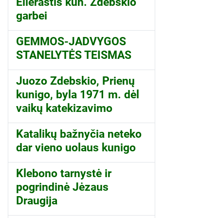
Eilėraštis kun. Zdebskio
garbei
GEMMOS-JADVYGOS
STANELYTĖS TEISMAS
Juozo Zdebskio, Prienų
kunigo, byla 1971 m. dėl
vaikų katekizavimo
Katalikų bažnyčia neteko
dar vieno uolaus kunigo
Klebono tarnystė ir
pogrindinė Jėzaus
Draugija