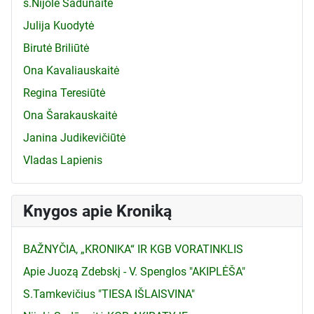
s.Nijolė Sadūnaitė
Julija Kuodytė
Birutė Briliūtė
Ona Kavaliauskaitė
Regina Teresiūtė
Ona Šarakauskaitė
Janina Judikevičiūtė
Vladas Lapienis
Knygos apie Kroniką
BAŽNYČIA, „KRONIKA“ IR KGB VORATINKLIS
Apie Juozą Zdebskį - V. Spenglos "AKIPLĖŠA"
S.Tamkevičius "TIESA IŠLAISVINA"