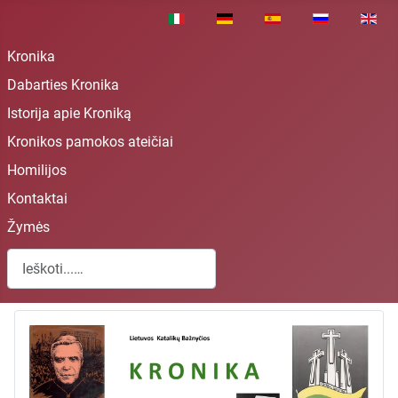
Pasirinkite savo kalbą
Kronika
Dabarties Kronika
Istorija apie Kroniką
Kronikos pamokos ateičiai
Homilijos
Kontaktai
Žymės
Paieška