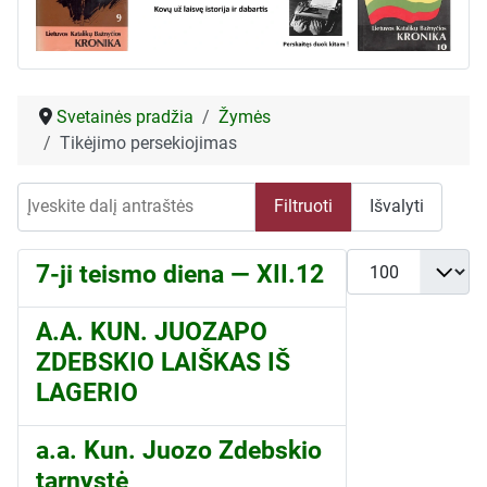
Svetainės pradžia
Žymės
Tikėjimo persekiojimas
Įveskite dalį antraštės
Filtruoti
Išvalyti
Rodyti po
7-ji teismo diena — XII.12
A.A. KUN. JUOZAPO
ZDEBSKIO LAIŠKAS IŠ
LAGERIO
a.a. Kun. Juozo Zdebskio
tarnystė