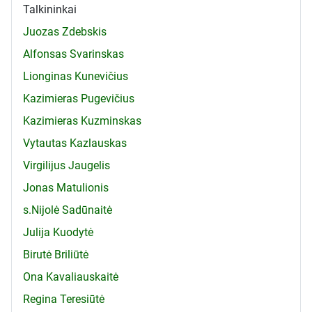
Talkininkai
Juozas Zdebskis
Alfonsas Svarinskas
Lionginas Kunevičius
Kazimieras Pugevičius
Kazimieras Kuzminskas
Vytautas Kazlauskas
Virgilijus Jaugelis
Jonas Matulionis
s.Nijolė Sadūnaitė
Julija Kuodytė
Birutė Briliūtė
Ona Kavaliauskaitė
Regina Teresiūtė