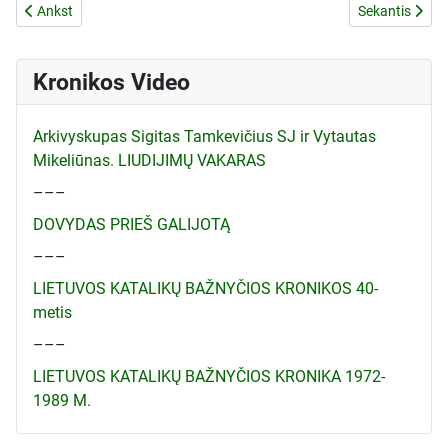
Ankstesnis straipsnis: Dėl kun. P.Masilionio prašymo
Kitas straipsni
Ankst
Sekantis
Kronikos Video
Arkivyskupas Sigitas Tamkevičius SJ ir Vytautas
Mikeliūnas. LIUDIJIMŲ VAKARAS
–––
DOVYDAS PRIEŠ GALIJOTĄ
–––
LIETUVOS KATALIKŲ BAŽNYČIOS KRONIKOS 40-
metis
–––
LIETUVOS KATALIKŲ BAŽNYČIOS KRONIKA 1972-
1989 M.