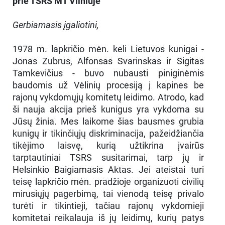
prie TSRS MT Vilniuje
Gerbiamasis įgaliotini,
1978 m. lapkričio mėn. keli Lietuvos kunigai -
Jonas Zubrus, Alfonsas Svarinskas ir Sigitas
Tamkevičius - buvo nubausti piniginėmis
baudomis už Vėlinių procesiją į kapines be
rajonų vykdomųjų komitetų leidimo. Atrodo, kad
ši nauja akcija prieš kunigus yra vykdoma su
Jūsų žinia. Mes laikome šias bausmes grubia
kunigų ir tikinčiųjų diskriminacija, pažeidžiančia
tikėjimo laisvę, kurią užtikrina įvairūs
tarptautiniai TSRS susitarimai, tarp jų ir
Helsinkio Baigiamasis Aktas. Jei ateistai turi
teisę lapkričio mėn. pradžioje organizuoti civilių
mirusiųjų pagerbimą, tai vienodą teisę privalo
turėti ir tikintieji, tačiau rajonų vykdomieji
komitetai reikalauja iš jų leidimų, kurių patys