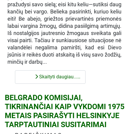
pražudysi savo sielą; eisi kitu keliu—sutiksi daug
kančių bei vargo. Belieka pasirinkti, kuriuo keliu
eiti! Be abejo, griežtos prievartinės priemonės
labai vargina žmogų, didina pasiilgimą artimųjų.
Iš nostalgijos jautresnio žmogaus sveikata gali
visai pairti. Tačiau ir sunkiausiose situacijose nė
valandėlei negalima pamiršti, kad esi Dievo
įsūnis ir reikės duoti atskaitą iš visų savo žodžių,
minčių ir darbų...
Skaityti daugiau...…
BELGRADO KOMISIJAI,
TIKRINANČIAI KAIP VYKDOMI 1975
METAIS PASIRAŠYTI HELSINKYJE
TARPTAUTINIAI SUSITARIMAI