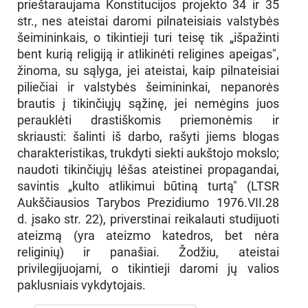
prieštaraujama Konstitucijos projekto 34 ir 35
str., nes ateistai daromi pilnateisiais valstybės
šeimininkais, o tikintieji turi teisę tik „išpažinti
bent kurią religiją ir atlikinėti religines apeigas",
žinoma, su sąlyga, jei ateistai, kaip pilnateisiai
piliečiai ir valstybės šeimininkai, nepanorės
brautis į tikinčiųjų sąžinę, jei nemėgins juos
perauklėti drastiškomis priemonėmis ir
skriausti: šalinti iš darbo, rašyti jiems blogas
charakteristikas, trukdyti siekti aukštojo mokslo;
naudoti tikinčiųjų lėšas ateistinei propagandai,
savintis „kulto atlikimui būtiną turtą" (LTSR
Aukščiausios Tarybos Prezidiumo 1976.VII.28
d. įsako str. 22), priverstinai reikalauti studijuoti
ateizmą (yra ateizmo katedros, bet nėra
religinių) ir panašiai. Žodžiu, ateistai
privilegijuojami, o tikintieji daromi jų valios
paklusniais vykdytojais.