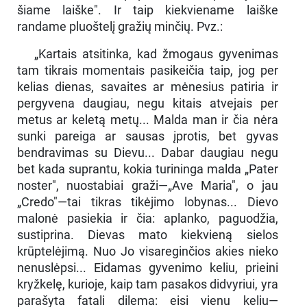
šiame laiške". Ir taip kiekviename laiške
randame pluoštelį gražių minčių. Pvz.:
„Kartais atsitinka, kad žmogaus gyvenimas
tam tikrais momentais pasikeičia taip, jog per
kelias dienas, savaites ar mėnesius patiria ir
pergyvena daugiau, negu kitais atvejais per
metus ar keletą metų... Malda man ir čia nėra
sunki pareiga ar sausas įprotis, bet gyvas
bendravimas su Dievu... Dabar daugiau negu
bet kada suprantu, kokia turininga malda „Pater
noster", nuostabiai graži—„Ave Maria", o jau
„Credo"—tai tikras tikėjimo lobynas... Dievo
malonė pasiekia ir čia: aplanko, paguodžia,
sustiprina. Dievas mato kiekvieną sielos
krūptelėjimą. Nuo Jo visareginčios akies nieko
nenuslėpsi... Eidamas gyvenimo keliu, prieini
kryžkelę, kurioje, kaip tam pasakos didvyriui, yra
parašyta fatali dilema: eisi vienu keliu—