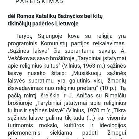
P A R E I Š K I M A S
dėl Romos Katalikų Bažnyčios bei kitų
tikinčiųjų padėties Lietuvoje
Tarybų Sąjungoje kova su religija yra
programinis Komunistų partijos reikalavimas.
„Sąžinės laisvė" čia suprantama savaip. A.
Veščikovas savo brošiūroje „Tarybiniai įstatymai
apie religinius kultus" (Vilnius, 1963 m.) sąžinės
laisvę nusako šitaip: „Mūsiškuoju sąžinės
laisvės supratimu yra galutinis visų žmonių
išsivadavimas nuo religinių prietarų" (10 p.). Tą
pačią mintį išreiškia ir J. Aničas su Rimaičiu
brošiūroje „Tarybiniai įstatymai apie religinius
kultus ir sąžinės laisvė" (Vilnius, 1970 m.): „Tikra
sąžinės laisvė galima tik tada (...) kai visomis
turimomis mokslo, kultūros ir ideologijos
priemonėmis siekiama padėti žmogui