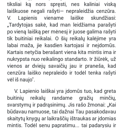
tiksliai ką nors spręsti, nes kaliniai viską
laiškuose negali rašyti— nepraleidžia cenzūra.
V. Lapienis viename laiške skundžiasi:
„Tardytojas sakė, kad man leidžiama parašyti
po vieną laišką per mėnesį ir juose galima rašyti
tik buitiniai reikalai. O šių reikalų kalėjime yra
labai maža, jie kasdien kartojasi ir neįdomūs.
Kartais netyčia berašant viena kita mintis ima ir
nukrypsta nuo reikalingo standarto. Ir žiūrėk, už
vienos ar dviejų savaičių jau ir praneša, kad
cenzūra laiško nepraleido ir todėl tenka rašyti
vėl iš naujo".
V. Lapienio laiškai yra įdomūs tuo, kad greta
buitinių reikalų randame gražių minčių,
svarstymų ir padrąsinimų. Jis rašo žmonai: „Kai
būdavau namuose, tai dažnai Tau pasakodavau
skaitytų knygų ar laikraščių ištraukas ar įdomias
mintis. Todėl senu papratimu... tai padarysiu ir