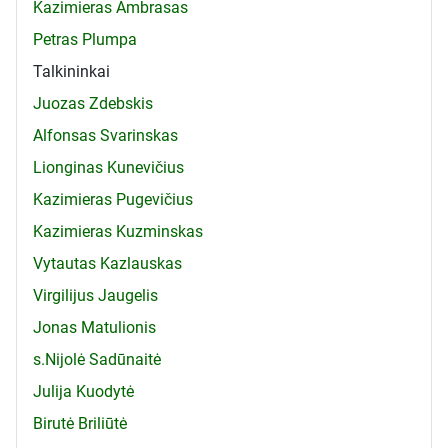
Kazimieras Ambrasas
Petras Plumpa
Talkininkai
Juozas Zdebskis
Alfonsas Svarinskas
Lionginas Kunevičius
Kazimieras Pugevičius
Kazimieras Kuzminskas
Vytautas Kazlauskas
Virgilijus Jaugelis
Jonas Matulionis
s.Nijolė Sadūnaitė
Julija Kuodytė
Birutė Briliūtė