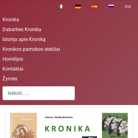
Pasirinkite savo kalbą
Kronika
Dabarties Kronika
Istorija apie Kroniką
Kronikos pamokos ateičiai
Homilijos
Kontaktai
Žymės
Paieška