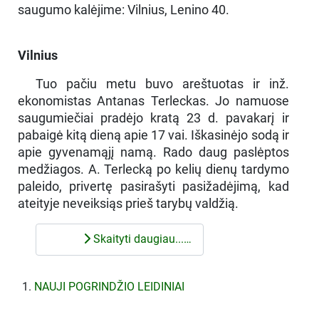
saugumo kalėjime: Vilnius, Lenino 40.
Vilnius
Tuo pačiu metu buvo areštuotas ir inž.
ekonomistas Antanas Terleckas. Jo namuose
saugumiečiai pradėjo kratą 23 d. pavakarį ir
pabaigė kitą dieną apie 17 vai. Iškasinėjo sodą ir
apie gyvenamąjį namą. Rado daug paslėptos
medžiagos. A. Terlecką po kelių dienų tardymo
paleido, privertę pasirašyti pasižadėjimą, kad
ateityje neveiksiąs prieš tarybų valdžią.
Skaityti daugiau...…
NAUJI POGRINDŽIO LEIDINIAI