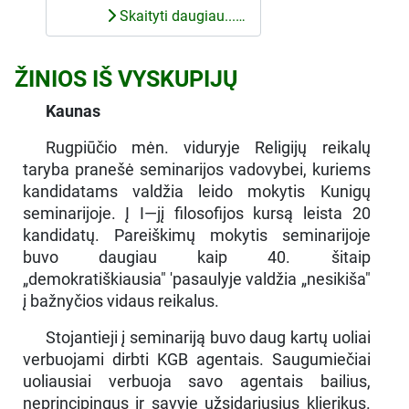
Skaityti daugiau...…
ŽINIOS IŠ VYSKUPIJŲ
Kaunas
Rugpiūčio mėn. viduryje Religijų reikalų
taryba pranešė seminarijos vadovybei, kuriems
kandidatams valdžia leido mokytis Kunigų
seminarijoje. Į I—jį filosofijos kursą leista 20
kandidatų. Pareiškimų mokytis seminarijoje
buvo daugiau kaip 40. šitaip
„demokratiškiausia" 'pasaulyje valdžia „nesikiša"
į bažnyčios vidaus reikalus.
Stojantieji į seminariją buvo daug kartų uoliai
verbuojami dirbti KGB agentais. Saugumiečiai
uoliausiai verbuoja savo agentais bailius,
neprincipingus ir savyje užsidariusius klierikus.