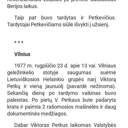
Berijos laikus.
Taip pat buvo tardytas ir Petkevičius.
Tardytojai Petkevičiams siūlė išvykti į užsienį.
* * *
Vilnius
1977 m. rugpiūčio 23 d. apie 13 vai. Vilniaus
geležinkelio stotyje saugumas suėmė
Lietuviškosios Helsinkio grupės narį Viktorą
Petkų ir vieną jaunuolį (pavardė nežinoma).
Sekančią dieną po tardymo vaikinas buvo
paleistas. Po pietų V. Petkaus bute padaryta
krata ir paimta 2 rašomosios mašinėlės ir daug
dokumentinės medžiagos.
Dabar Viktoras Petkus laikomas Valstybės