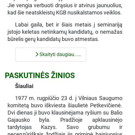
Jie vengia verbuoti drąsius ir atvirus jaunuolius,
kad šie neatskleistų KGB nusikalstamos veiklos.
Labai gaila, bet ir šiais metais į seminariją
įstojo keletas netinkamų kandidatų, o nemažas
būrelis gerų kandidatų buvo atmestas.
Skaityti daugiau...…
PASKUTINĖS ŽINIOS
Šiauliai
1977 m. rugpiūčio 23 d. į Vilniaus Saugumo
komitetą buvo iškviesta šiaulietė Petkevičienė.
Dvi dienas ji buvo klausinėjama ryšium su Balio
Gajausko byla. Pradžioje apklausinėjo
tardytojas Kazys. Savo grubumu ir
necenzūriškais žodžiais jis priminė baisiuosius