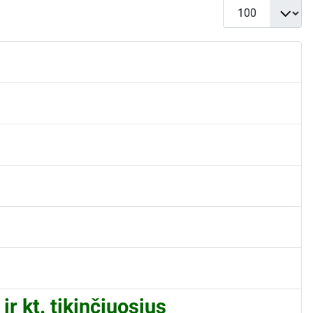
Rodyti po
r kt. tikinčiuosius