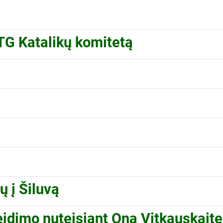
TG Katalikų komitetą
ų į Šiluvą
dimo nuteisiant Oną Vitkauskaitę i