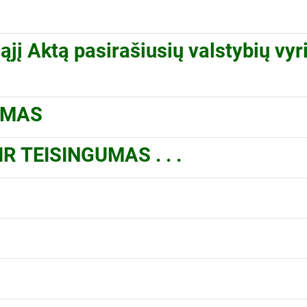
ąjį Aktą pasirašiusių valstybių vy
SMAS
R TEISINGUMAS . . .