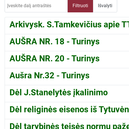
Įveskite dalį antraštės
Filtruoti
Išvalyti
Arkivysk. S.Tamkevičius apie T
AUŠRA NR. 18 - Turinys
AUŠRA NR. 20 - Turinys
Aušra Nr.32 - Turinys
Dėl J.Stanelytės įkalinimo
Dėl religinės eisenos iš Tytuvėn
Dėl tarybinės teisės normų pažei