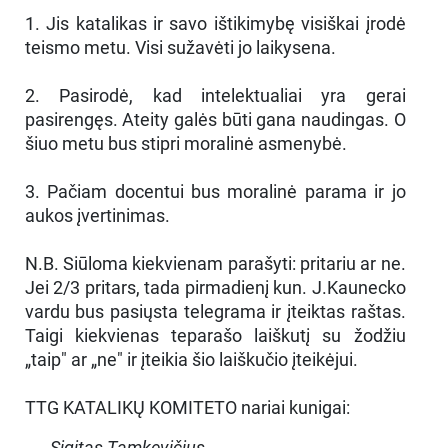
1. Jis katalikas ir savo ištikimybę visiškai įrodė
teismo metu. Visi sužavėti jo laikysena.
2. Pasirodė, kad intelektualiai yra gerai
pasirengęs. Ateity galės būti gana naudingas. O
šiuo metu bus stipri moralinė asmenybė.
3. Pačiam docentui bus moralinė parama ir jo
aukos įvertinimas.
N.B. Siūloma kiekvienam parašyti: pritariu ar ne.
Jei 2/3 pritars, tada pirmadienį kun. J.Kaunecko
vardu bus pasiųsta telegrama ir įteiktas raštas.
Taigi kiekvienas teparašo laiškutį su žodžiu
„taip" ar „ne" ir įteikia šio laiškučio įteikėjui.
TTG KATALIKŲ KOMITETO nariai kunigai:
Sigitas Tamkevičius,