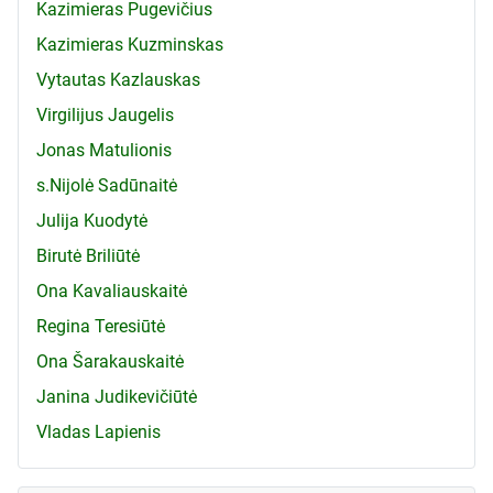
Kazimieras Pugevičius
Kazimieras Kuzminskas
Vytautas Kazlauskas
Virgilijus Jaugelis
Jonas Matulionis
s.Nijolė Sadūnaitė
Julija Kuodytė
Birutė Briliūtė
Ona Kavaliauskaitė
Regina Teresiūtė
Ona Šarakauskaitė
Janina Judikevičiūtė
Vladas Lapienis