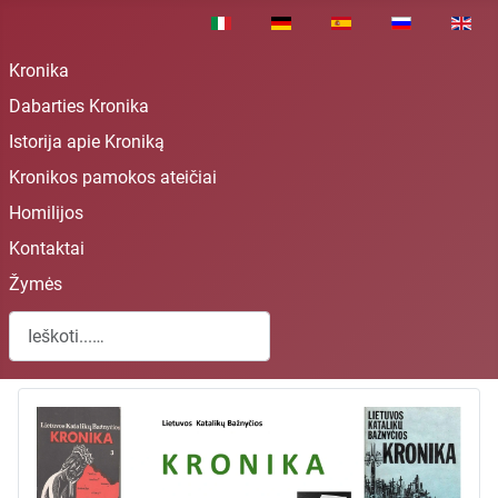
Pasirinkite savo kalbą
Kronika
Dabarties Kronika
Istorija apie Kroniką
Kronikos pamokos ateičiai
Homilijos
Kontaktai
Žymės
Paieška