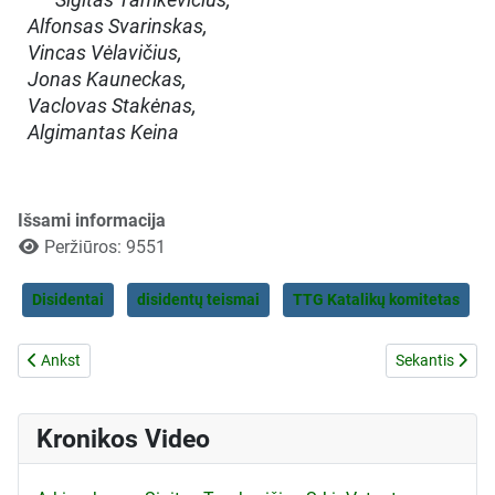
Alfonsas Svarinskas,
Vincas Vėlavičius,
Jonas Kauneckas,
Vaclovas Stakėnas,
Algimantas Keina
Išsami informacija
Peržiūros: 9551
Disidentai
disidentų teismai
TTG Katalikų komitetas
Ankstesnis straipsnis: Dėl tarybinės teisės normų pažeidimo nuteisiant
Kitas straipsn
Ankst
Sekantis
Kronikos Video