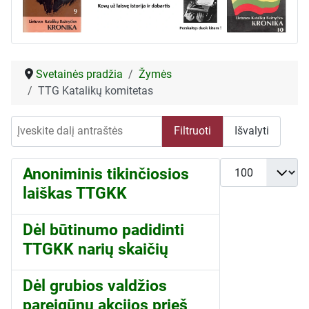
Svetainės pradžia
Žymės
TTG Katalikų komitetas
Įveskite dalį antraštės
Filtruoti
Išvalyti
Rodyti po
Anoniminis tikinčiosios
laiškas TTGKK
Dėl būtinumo padidinti
TTGKK narių skaičių
Dėl grubios valdžios
pareigūnų akcijos prieš