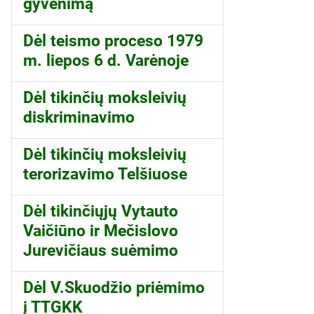
gyvenimą
Dėl teismo proceso 1979
m. liepos 6 d. Varėnoje
Dėl tikinčių moksleivių
diskriminavimo
Dėl tikinčių moksleivių
terorizavimo Telšiuose
Dėl tikinčiųjų Vytauto
Vaičiūno ir Mečislovo
Jurevičiaus suėmimo
Dėl V.Skuodžio priėmimo
į TTGKK