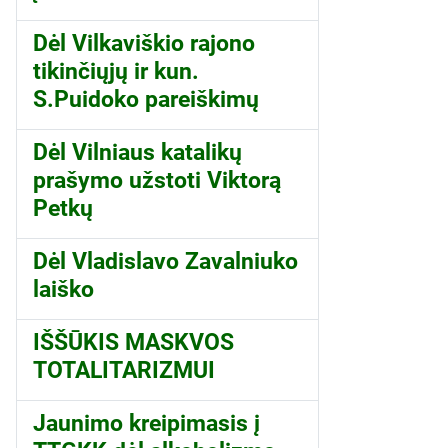
Dėl Vilkaviškio rajono
tikinčiųjų ir kun.
S.Puidoko pareiškimų
Dėl Vilniaus katalikų
prašymo užstoti Viktorą
Petkų
Dėl Vladislavo Zavalniuko
laiško
IŠŠŪKIS MASKVOS
TOTALITARIZMUI
Jaunimo kreipimasis į