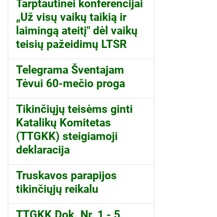
Tarptautinei konferencijai
„Už visų vaikų taikią ir
laimingą ateitį" dėl vaikų
teisių pažeidimų LTSR
Telegrama Šventajam
Tėvui 60-mečio proga
Tikinčiųjų teisėms ginti
Katalikų Komitetas
(TTGKK) steigiamoji
deklaracija
Truskavos parapijos
tikinčiųjų reikalu
TTGKK Dok. Nr. 1 - 5