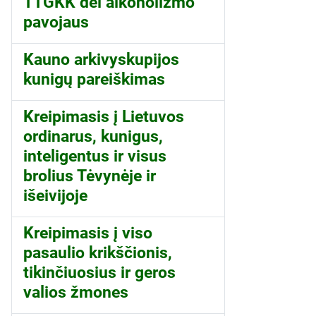
TTGKK dėl alkoholizmo
pavojaus
Kauno arkivyskupijos
kunigų pareiškimas
Kreipimasis į Lietuvos
ordinarus, kunigus,
inteligentus ir visus
brolius Tėvynėje ir
išeivijoje
Kreipimasis į viso
pasaulio krikščionis,
tikinčiuosius ir geros
valios žmones