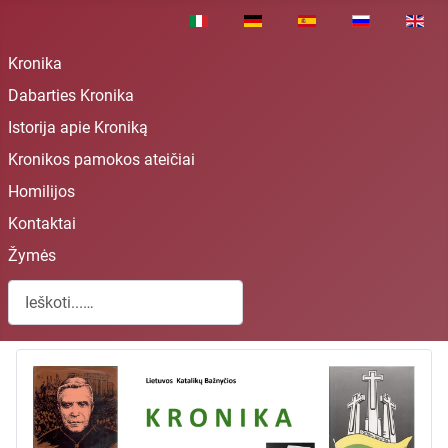
Pasirinkite savo kalbą
Kronika
Dabarties Kronika
Istorija apie Kroniką
Kronikos pamokos ateičiai
Homilijos
Kontaktai
Žymės
Paieška