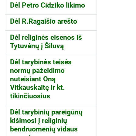
Dėl Petro Cidziko likimo
Dėl R.Ragaišio arešto
Dėl religinės eisenos iš
Tytuvėnų į Šiluvą
Dėl tarybinės teisės
normų pažeidimo
nuteisiant Oną
Vitkauskaitę ir kt.
tikinčiuosius
Dėl tarybinių pareigūnų
kišimosi į religinių
bendruomenių vidaus