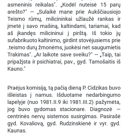
asmeninis reikalas". „Kodėl nuteisė 15 parų
arešto?" — „Sulaikė mane prie Aukščiausiojo
Teismo rūmų, milicininkai užlaužė rankas ir
įmetė į savo mašiną, kaltindami, tariamai, kad
aš įkandęs milicininui į pirštą. Iš tokio jų
sufabrikuoto kaltinimo, girdint stovėjusiems prie
.teismo durų žmonėms, juokėsi net saugumietis
Trakimas". „Ar laikote save sveiku?" — „Taip, tai
pripažįsta ir psichiatrai, pav., gyd. Tamošaitis iš
Kauno."
Praėjus komisiją, tą pačią dieną P. Cidzikas buvo
išleistas į namus. Išduotame nedarbingumo
lapelyje (nuo 1981.II.9 iki 1981.III.2) pažymėta,
jog buvo gydomas stacionare. Diagnozė —
centrinės nervų sistemos susirgimas. Pasirašė
gyd. Kovaliovą, gyd. Rudzinskienė ir vyr. gyd.
Kaunas.