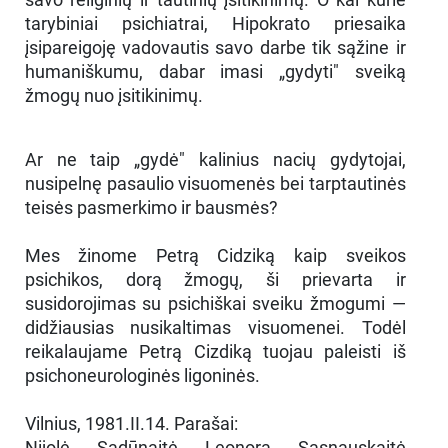
tarybiniai psichiatrai, Hipokrato priesaika
įsipareigoję vadovautis savo darbe tik sąžine ir
humaniškumu, dabar imasi „gydyti" sveiką
žmogų nuo įsitikinimų.
Ar ne taip „gydė" kalinius nacių gydytojai,
nusipelnę pasaulio visuomenės bei tarptautinės
teisės pasmerkimo ir bausmės?
Mes žinome Petrą Cidziką kaip sveikos
psichikos, dorą žmogų, ši prievarta ir
susidorojimas su psichiškai sveiku žmogumi —
didžiausias nusikaltimas visuomenei. Todėl
reikalaujame Petrą Cizdiką tuojau paleisti iš
psichoneurologinės ligoninės.
Vilnius, 1981.II.14. Parašai:
Nijolė Sadūnaitė Leonora Sasnauskaitė