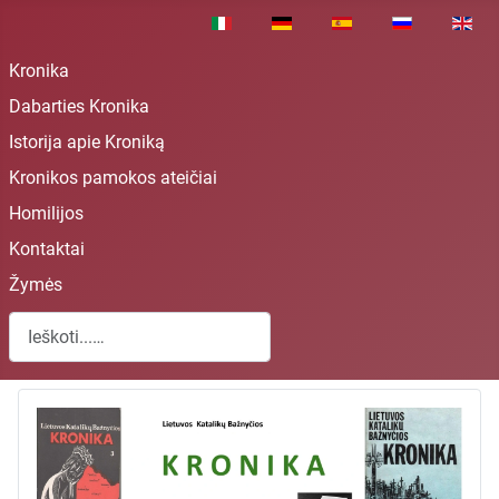
Pasirinkite savo kalbą
Kronika
Dabarties Kronika
Istorija apie Kroniką
Kronikos pamokos ateičiai
Homilijos
Kontaktai
Žymės
Paieška