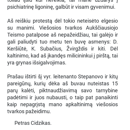
psichiatrinę ligoninę, galbūt ir visam gyvenimui.
Aš reiškiu protestą dėl tokio neteisėto elgesio
su manimi. Viešosios tvarkos Aukščiausiojo
Teismo patalpose aš nepažeidžiau, tai galėjo ir
gali paliudyti tuo metu ten buvę asmenys: D.
Keršiūtė, K. Subačius, Žvirgždis ir kiti. Dėl
kaltinimo, kad aš įkandęs milicininkui į pirštą, tai
yra grynas išsigalvojimas.
Prašau ištirti šį vyr. leitenanto Stepanovo ir kitų
pareigūnų, kurių dėka aš buvau nuteistas 15
parų kalėti, piktnaudžiavimą savo tarnybine
padėtimi ir juos nubausti, o taip pat panaikinti
kaip nepagrįstą mano apkaltinimą viešosios
tvarkos pažeidimu.
Petras Cidzikas.