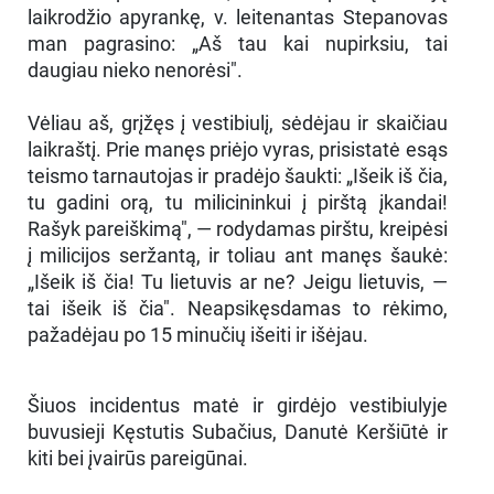
laikrodžio apyrankę, v. leitenantas Stepanovas
man pagrasino: „Aš tau kai nupirksiu, tai
daugiau nieko nenorėsi".
Vėliau aš, grįžęs į vestibiulį, sėdėjau ir skaičiau
laikraštį. Prie manęs priėjo vyras, prisistatė esąs
teismo tarnautojas ir pradėjo šaukti: „Išeik iš čia,
tu gadini orą, tu milicininkui į pirštą įkandai!
Rašyk pareiškimą", — rodydamas pirštu, kreipėsi
į milicijos seržantą, ir toliau ant manęs šaukė:
„Išeik iš čia! Tu lietuvis ar ne? Jeigu lietuvis, —
tai išeik iš čia". Neapsikęsdamas to rėkimo,
pažadėjau po 15 minučių išeiti ir išėjau.
Šiuos incidentus matė ir girdėjo vestibiulyje
buvusieji Kęstutis Subačius, Danutė Keršiūtė ir
kiti bei įvairūs pareigūnai.