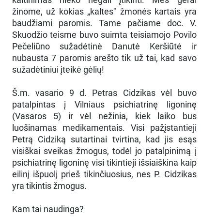
žinome, už kokias „kaltes" žmonės kartais yra
baudžiami paromis. Tame pačiame doc. V.
Skuodžio teisme buvo suimta teisiamojo Povilo
Pečeliūno sužadėtinė Danutė Keršiūtė ir
nubausta 7 paromis arešto tik už tai, kad savo
sužadėtiniui įteikė gėlių!
Š.m. vasario 9 d. Petras Cidzikas vėl buvo
patalpintas į Vilniaus psichiatrinę ligoninę
(Vasaros 5) ir vėl nežinia, kiek laiko bus
luošinamas medikamentais. Visi pažįstantieji
Petrą Cidziką sutartinai tvirtina, kad jis esąs
visiškai sveikas žmogus, todėl jo patalpinimą į
psichiatrinę ligoninę visi tikintieji išsiaiškina kaip
eilinį išpuolį prieš tikinčiuosius, nes P. Cidzikas
yra tikintis žmogus.
Kam tai naudinga?