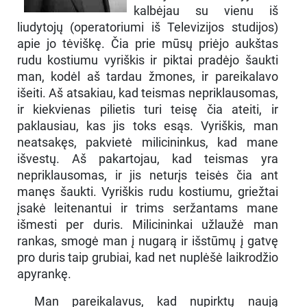
kalbėjau su vienu iš
liudytojų (operatoriumi iš Televizijos studijos)
apie jo tėviškę. Čia prie mūsų priėjo aukštas
rudu kostiumu vyriškis ir piktai pradėjo šaukti
man, kodėl aš tardau žmones, ir pareikalavo
išeiti. Aš atsakiau, kad teismas nepriklausomas,
ir kiekvienas pilietis turi teisę čia ateiti, ir
paklausiau, kas jis toks esąs. Vyriškis, man
neatsakęs, pakvietė milicininkus, kad mane
išvestų. Aš pakartojau, kad teismas yra
nepriklausomas, ir jis neturįs teisės čia ant
manęs šaukti. Vyriškis rudu kostiumu, griežtai
įsakė leitenantui ir trims seržantams mane
išmesti per duris. Milicininkai užlaužė man
rankas, smogė man į nugarą ir išstūmų į gatvę
pro duris taip grubiai, kad net nuplėšė laikrodžio
apyrankę.
Man pareikalavus, kad nupirktų naują