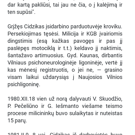
dar kartą pakliūsi, tai jau ne čia, o į kalėjimą ir
ten supūsi".
Grįžęs Cidzikas įsidarbino parduotuvėje kroviku.
Persekiojimas tęsėsi. Milicija ir KGB įvairiomis
dingstimis (esą kažkas pavogęs ir pas jį
paslėpęs motociklą ir t.t.) keldavo jį naktimis,
šantažavo artimuosius. Gyd. Kaunas, dirbantis
Vilniaus psichoneurologinėje ligoninėje, vertė jį
kas mėnesį registruotis, o jei ne, — grasino
visam laikui uždarysiąs į Naujosios Vilnios
psichligoninę.
1980.XII.18 vien už norą dalyvauti V. Skuodžio,
P. Pečeliūno ir G. Iešmanto viešame teismo
procese milicininkų buvo sulaikytas ir nuteistas
15 parų.
1981.II.9, 8 vai. Cidzikas iš darbovietės buvo