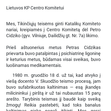
Lietuvos KP Centro Komitetui
Mes, Tikinčiųjų teisėms ginti Katalikų Komiteto
nariai, kreipiamės į Centro Komitetą dėl Petro
Cidziko (gyv. Vilniuje, Dailidžių gt. Nr. 7a) likimo.
Prieš aštuonerius metus Petras Cidzikas
prievarta buvo patalpintas į psichiatrinę ligoninę
ir keturius metus, būdamas visai sveikas, buvo
luošinamas medikamentais.
1980 m. gruodžio 18 d. už tai, kad atvyko į
viešą docento V. Skuodžio teismo procesą, jam
buvo sufabrikuotas kaltinimas — esą įkandęs
milicininkui į pirštą ir už tai nubaustas 15 parų
arešto. Tarybinis teismas jį baudė kaip sveiką
žmogų! Reikia pastebėti, kad toks banalus
kaltinimas nieko negali įtikinti. Mes gerai