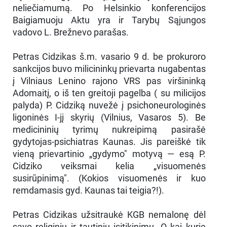
neliečiamumą. Po Helsinkio konferencijos
Baigiamuoju Aktu yra ir Tarybų Sąjungos
vadovo L. Brežnevo parašas.
Petras Cidzikas š.m. vasario 9 d. be prokuroro
sankcijos buvo milicininkų prievarta nugabentas
į Vilniaus Lenino rajono VRS pas viršininką
Adomaitį, o iš ten greitoji pagelba ( su milicijos
palyda) P. Cidziką nuvežė į psichoneurologinės
ligoninės I-jį skyrių (Vilnius, Vasaros 5). Be
medicininių tyrimų nukreipimą pasirašė
gydytojas-psichiatras Kaunas. Jis pareiškė tik
vieną prievartinio „gydymo" motyvą — esą P.
Cidziko veiksmai kelia „visuomenės
susirūpinimą". (Kokios visuomenės ir kuo
remdamasis gyd. Kaunas tai teigia?!).
Petras Cidzikas užsitraukė KGB nemalonę dėl
savo religinių ir tautinių įsitikinimų. O kai kurie