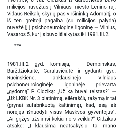
milicijos nuvežtas į Vilniaus miesto Lenino raj.
Vidaus Reikalų skyrių pas viršininką Adomaitį, o
iš ten greitoji pagalba (su milicijos palyda)
nuvežė jį į psichoneurologinę ligoninę — Vilnius,
Vasaros 5, kur jis buvo išlaikytas iki 1981.III.2.
***
1981.III.2 gyd. komisija, — Dembinskas,
Barždžiokaitė, Garalavičiūtė ir gydanti gyd.
Ručinskienė, apklausinėjo Vilniaus
psichoneurologinėje ligoninėje prievarta
„gydomą" P. Cidziką: „Už ką buvai teistas?" —
„Už LKBK Nr. 3 platinimą, eilėraščių rašymą ir tai
(grynai sufabrikuotą kaltinimą), kad, esą aš
norėjęs išnuodyti visus Maskvos gyventojus".
„Ar grįžęs užsiimsi kokia nors veikla?" Cidzikas
atsakė: „Į klausimą neatsakysiu, tai mano