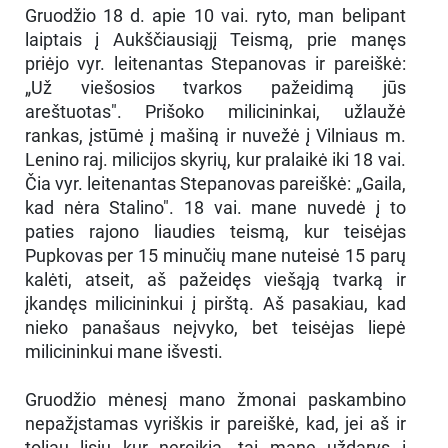
Gruodžio 18 d. apie 10 vai. ryto, man belipant
laiptais į Aukščiausiąjį Teismą, prie manęs
priėjo vyr. leitenantas Stepanovas ir pareiškė:
„Už viešosios tvarkos pažeidimą jūs
areštuotas". Prišoko milicininkai, užlaužė
rankas, įstūmė į mašiną ir nuvežė į Vilniaus m.
Lenino raj. milicijos skyrių, kur pralaikė iki 18 vai.
Čia vyr. leitenantas Stepanovas pareiškė: „Gaila,
kad nėra Stalino". 18 vai. mane nuvedė į to
paties rajono liaudies teismą, kur teisėjas
Pupkovas per 15 minučių mane nuteisė 15 parų
kalėti, atseit, aš pažeidęs viešąją tvarką ir
įkandęs milicininkui į pirštą. Aš pasakiau, kad
nieko panašaus neįvyko, bet teisėjas liepė
milicininkui mane išvesti.
Gruodžio mėnesį mano žmonai paskambino
nepažįstamas vyriškis ir pareiškė, kad, jei aš ir
toliau lįsiu kur nereikia, tai mane uždarys į