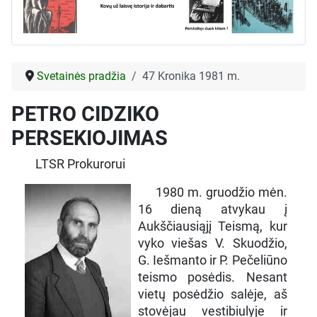
Svetainės pradžia
47 Kronika 1981 m.
PETRO CIDZIKO
PERSEKIOJIMAS
LTSR Prokurorui
1980 m. gruodžio mėn.
16 dieną atvykau į
Aukščiausiąjį Teismą, kur
vyko viešas V. Skuodžio,
G. Iešmanto ir P. Pečeliūno
teismo posėdis. Nesant
vietų posėdžio salėje, aš
stovėjau vestibiulyje ir