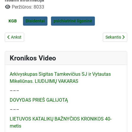
Peržiūros: 8033
KGB
Disidentai
psichiatrinė ligoninė
Ankstesnis straipsnis: RRT ĮGALIOTINIS AUKLĖJA PARAPIJŲ KOMI
Kitas straipsn
Ankst
Sekantis
Kronikos Video
Arkivyskupas Sigitas Tamkevičius SJ ir Vytautas
Mikeliūnas. LIUDIJIMŲ VAKARAS
–––
DOVYDAS PRIEŠ GALIJOTĄ
–––
LIETUVOS KATALIKŲ BAŽNYČIOS KRONIKOS 40-
metis