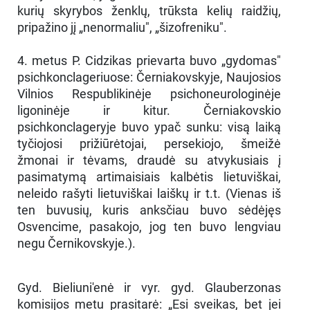
kurių skyrybos ženklų, trūksta kelių raidžių,
pripažino jį „nenormaliu", „šizofreniku".
4. metus P. Cidzikas prievarta buvo „gydomas"
psichkonclageriuose: Černiakovskyje, Naujosios
Vilnios Respublikinėje psichoneurologinėje
ligoninėje ir kitur. Černiakovskio
psichkonclageryje buvo ypač sunku: visą laiką
tyčiojosi prižiūrėtojai, persekiojo, šmeižė
žmonai ir tėvams, draudė su atvykusiais į
pasimatymą artimaisiais kalbėtis lietuviškai,
neleido rašyti lietuviškai laiškų ir t.t. (Vienas iš
ten buvusių, kuris anksčiau buvo sėdėjęs
Osvencime, pasakojo, jog ten buvo lengviau
negu Černikovskyje.).
Gyd. Bieliuni'enė ir vyr. gyd. Glauberzonas
komisijos metu prasitarė: „Esi sveikas, bet jei