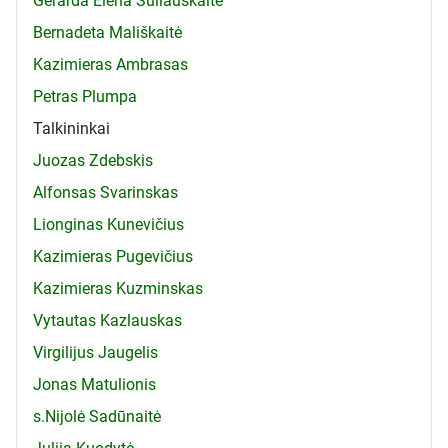
Gerarda Elena Šuliauskaitė
Bernadeta Mališkaitė
Kazimieras Ambrasas
Petras Plumpa
Talkininkai
Juozas Zdebskis
Alfonsas Svarinskas
Lionginas Kunevičius
Kazimieras Pugevičius
Kazimieras Kuzminskas
Vytautas Kazlauskas
Virgilijus Jaugelis
Jonas Matulionis
s.Nijolė Sadūnaitė