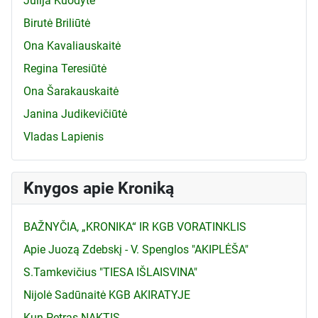
Julija Kuodytė
Birutė Briliūtė
Ona Kavaliauskaitė
Regina Teresiūtė
Ona Šarakauskaitė
Janina Judikevičiūtė
Vladas Lapienis
Knygos apie Kroniką
BAŽNYČIA, „KRONIKA“ IR KGB VORATINKLIS
Apie Juozą Zdebskį - V. Spenglos "AKIPLĖŠA"
S.Tamkevičius "TIESA IŠLAISVINA"
Nijolė Sadūnaitė KGB AKIRATYJE
Kun.Petras NAKTIS