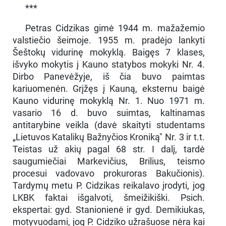
***
Petras Cidzikas gimė 1944 m. mažažemio
valstiečio šeimoje. 1955 m. pradėjo lankyti
Šeštokų vidurinę mokyklą. Baigęs 7 klases,
išvyko mokytis į Kauno statybos mokyki Nr. 4.
Dirbo Panevėžyje, iš čia buvo paimtas
kariuomenėn. Grįžęs į Kauną, eksternu baigė
Kauno vidurinę mokyklą Nr. 1. Nuo 1971 m.
vasario 16 d. buvo suimtas, kaltinamas
antitarybine veikla (davė skaityti studentams
„Lietuvos Katalikų Bažnyčios Kroniką" Nr. 3 ir t.t.
Teistas už akių pagal 68 str. I dalį, tardė
saugumiečiai Markevičius, Brilius, teismo
procesui vadovavo prokuroras Bakučionis).
Tardymų metu P. Cidzikas reikalavo įrodyti, jog
LKBK faktai išgalvoti, šmeižikiški. Psich.
ekspertai: gyd. Stanionienė ir gyd. Demikiukas,
motyvuodami, jog P. Cidziko užrašuose nėra kai