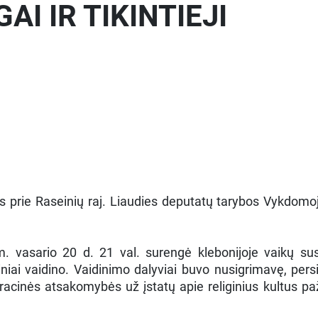
I IR TIKINTIEJI
s prie Raseinių raj. Liaudies deputatų tarybos Vykdomo
 vasario 20 d. 21 val. surengė klebonijoje vaikų su
iniai vaidino. Vaidinimo dalyviai buvo nusigrimavę, per
cinės atsakomybės už įstatų apie religinius kultus pažei