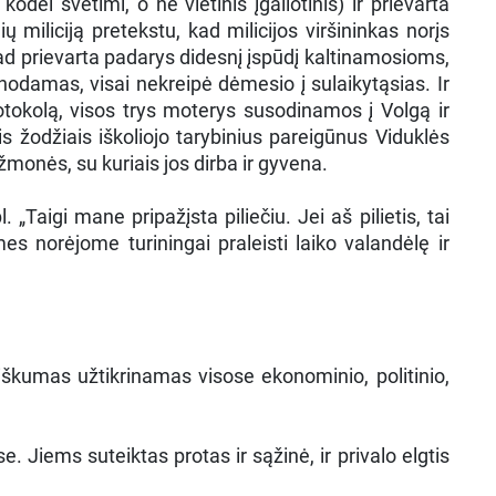
dėl svetimi, o ne vietinis įgaliotinis) ir prievarta
iliciją pretekstu, kad milicijos viršininkas norįs
 kad prievarta padarys didesnį įspūdį kaltinamosioms,
inodamas, visai nekreipė dėmesio į sulaikytąsias. Ir
rotokolą, visos trys moterys susodinamos į Volgą ir
 žodžiais iškoliojo tarybinius pareigūnus Viduklės
r žmonės, su kuriais jos dirba ir gyvena.
„Taigi mane pripažįsta piliečiu. Jei aš pilietis, tai
mes norėjome turiningai praleisti laiko valandėlę ir
eisiškumas užtikrinamas visose ekonominio, politinio,
e. Jiems suteiktas protas ir sąžinė, ir privalo elgtis