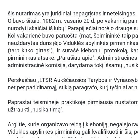
šis nutarimas yra juridiniai nepagrįstas ir neteisingas.
O buvo šitaip. 1982 m. vasario 20 d. po vakarinių pam
nurodyti skaičiai iš lubų! Parapijiečiai norėjo drauge s
Kol vakarienė buvo paruošta (mat, šeimininkė taip pa
neuždarytas duris įėjo Viduklės apylinkės pirmininkas E
(tarp kitko girtas!). Ir surašė klebonui protokolą, 
pirmininkas atsakė: „Parašiau apie". Administracinės 
administracinė komisija, darydama tokį išsamų „nusi
Perskaičiau „LTSR Aukščiausios Tarybos ir Vyriausyb
net per padidinamąjį stiklą paragrafo, kurį tyčiniai a
Paprastai teisminėje praktikoje pirmiausia nustato
užtraukti „nusikaltimą".
Argi tie, kurie organizavo reidą į kleboniją, negalėjo r
Viduklės apylinkės pirmininką gali kvalifikuoti ir šis