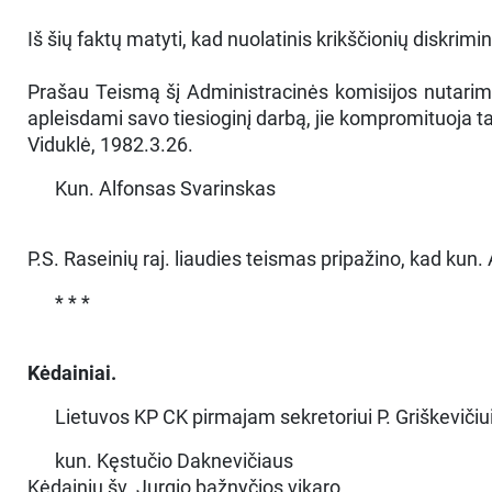
Iš šių faktų matyti, kad nuolatinis krikščionių diskri
Prašau Teismą šį Administracinės komisijos nutarimą pan
apleisdami savo tiesioginį darbą, jie kompromituoja ta
Viduklė, 1982.3.26.
Kun. Alfonsas Svarinskas
P.S. Raseinių raj. liaudies teismas pripažino, kad kun
* * *
Kėdainiai.
Lietuvos KP CK pirmajam sekretoriui P. Griškevičiu
kun. Kęstučio Daknevičiaus
Kėdainių šv. Jurgio bažnyčios vikaro,