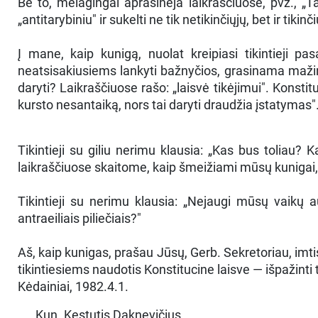
Be to, melagingai aprašinėja laikraščiuose, pvz., „T
„antitarybiniu" ir sukelti ne tik netikinčiųjų, bet ir tiki
Į mane, kaip kunigą, nuolat kreipiasi tikintieji 
neatsisakiusiems lankyti bažnyčios, grasinama mažinti p
daryti? Laikraščiuose rašo: „laisvė tikėjimui". Konst
kursto nesantaiką, nors tai daryti draudžia įstatymas"
Tikintieji su giliu nerimu klausia: „Kas bus toliau? 
laikraščiuose skaitome, kaip šmeižiami mūsų kunigai, ka
Tikintieji su nerimu klausia: „Nejaugi mūsų vaikų 
antraeiliais piliečiais?"
Aš, kaip kunigas, prašau Jūsų, Gerb. Sekretoriau, imt
tikintiesiems naudotis Konstitucine laisve — išpažinti t
Kėdainiai, 1982.4.1.
Kun. Kęstutis Daknevičius