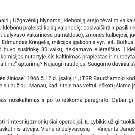
aldų Užgavėnių blynams į kleboniją atėjo tėvai m vaikais
u klebonu praleisti kokią valandėlę: pasivaišinti ir pasili
t dalyvavo vakarinėse pamaldose), žmonės kalbėjosi, juo
dmundas Kringelis, milicijos įgaliotinis vyr. leit. Butkus
kad buvo susirinkę 30 vaikų, deklamavo eilėraščius. Į k
komisijos nutartyje šis kaltinimas praplėstas ir nurodyt
kaltimo" aptarimą? Nejaugi naudojosi Saugumo daviniais
ės žiniose" 1966.5.12 d. įsaką ir „LTSR Baudžiamojo ko
r ne sulaužiau. Manau, kad ir teismas veltui ieškotų šiame 
mas nusikaltimas ir po to ieškoma paragrafo. Dabar gi 
asti rimtesnių žmonių šiai operacijai. E. Lybikis už girtuok
, paskutinis atvejis. Viena iš dalyvavusių — Vincenta Jan