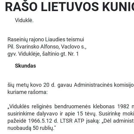
RAŠO LIETUVOS KUNIGA
Viduklė.
Raseinių rajono Liaudies teismui
Pil. Svarinsko Alfonso, Vaclovo s.,
gyv. Viduklėje, šaltinio gt. Nr. 1
Skundas
šių metų kovo 20 d. gavau Administracinės komisijo
kuriame rašoma:
„Viduklės religinės bendruomenės klebonas 1982 m.
susirinkime dalyvavo ir apie 15 tėvų. Susirinkę mok
pažeidė 1966.5.12 d. LTSR ATP įsaką: „Dėl administra
nuobaudą 50 rublių."