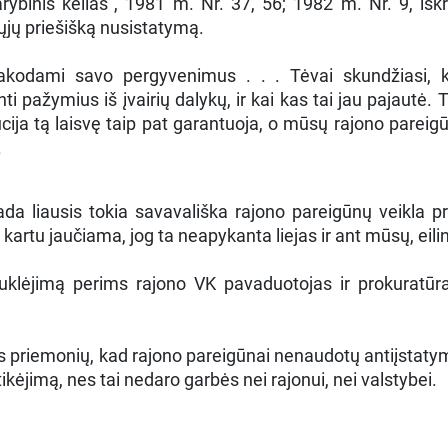
arybinis kelias", 1981 m. Nr. 37, 56; 1982 m. Nr. 9, išk
nčiųjų priešišką nusistatymą.
pasakodami savo pergyvenimus . . . Tėvai skundžiasi,
ažymius iš įvairių dalykų, ir kai kas tai jau pajautė. Tėv
itucija tą laisvę taip pat garantuoja, o mūsų rajono pare
.
Kada liausis tokia savavališka rajono pareigūnų veikla p
rtu jaučiama, jog ta neapykanta liejas ir ant mūsų, eilini
auklėjimą perims rajono VK pavaduotojas ir prokuratūra
is priemonių, kad rajono pareigūnai nenaudotų antiįstatym
ikėjimą, nes tai nedaro garbės nei rajonui, nei valstybei.