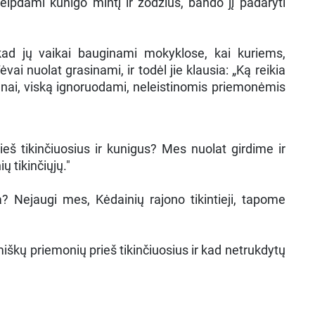
reipdami kunigo mintį ir žodžius, bando jį padaryti
 kad jų vaikai bauginami mokyklose, kai kuriems,
ai nuolat grasinami, ir todėl jie klausia: „Ką reikia
igūnai, viską ignoruodami, neleistinomis priemonėmis
rieš tikinčiuosius ir kunigus? Mes nuolat girdime ir
ų tikinčiųjų."
? Nejaugi mes, Kėdainių rajono tikintieji, tapome
iškų priemonių prieš tikinčiuosius ir kad netrukdytų