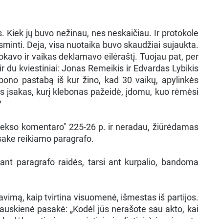
. Kiek jų buvo nežinau, nes neskaičiau. Ir protokole
nksminti. Deja, visa nuotaika buvo skaudžiai sujaukta.
kavo ir vaikas deklamavo eilėraštį. Tuojau pat, per
 ir du kviestiniai: Jonas Remeikis ir Edvardas Lybikis
lebono pastabą iš kur žino, kad 30 vaikų, apylinkės
as įsakas, kurį klebonas pažeidė, įdomu, kuo rėmėsi
?
dekso komentaro" 225-26 p. ir neradau, žiūrėdamas
įsake reikiamo paragrafo.
ant paragrafo raidės, tarsi ant kurpalio, bandoma
liavimą, kaip tvirtina visuomenė, išmestas iš partijos.
ušauskienė pasakė: „Kodėl jūs nerašote sau akto, kai