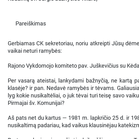
Pareiškimas
Gerbiamas CK sekretoriau, noriu atkreipti Jūsų dėmesį į
vaikai neturi ramybės:
Rajono Vykdomojo komiteto pav. Juškevičius su Kėdainių 
Per vasarą ateistai, lankydami bažnyčią, ne kartą p
klasėje? ir pan. Nedavė ramybės ir tėvams. Galiausia
lyg kokie nusikaltėliai, o juk tėvai turi teisę savo va
Pirmajai šv. Komunijai?
Aš pats net du kartus — 1981 m. lapkričio 25 d. ir 1
nusikaltimą padariau, kad vaikus klausinėjau kateki