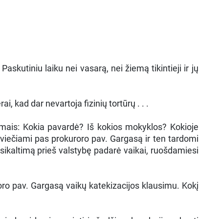
skutiniu laiku nei vasarą, nei žiemą tikintieji ir jų
 kad dar nevartoja fizinių tortūrų . . .
simais: Kokia pavardė? Iš kokios mokyklos? Kokioje
kviečiami pas prokuroro pav. Gargasą ir ten tardomi
 nusikaltimą prieš valstybę padarė vaikai, ruošdamiesi
oro pav. Gargasą vaikų katekizacijos klausimu. Kokį