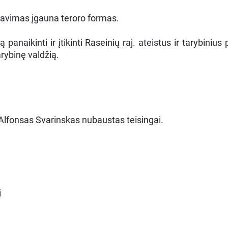
minavimas įgauna teroro formas.
aikinti ir įtikinti Raseinių raj. ateistus ir tarybinius p
rybinę valdžią.
. Alfonsas Svarinskas nubaustas teisingai.
i