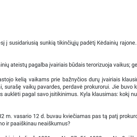
 susidariusią sunkią tikinčiųjų padėtį Kėdainių rajone. Pa
ateistų pagalba įvairiais būdais terorizuoja vaikus; gerai,
astojo kelią vaikams prie bažnyčios durų įvairiais klau
i, surašę vaikų pavardes, perdavė prokurorui. Jie buvo 
ikus auklėti pagal savo įsitikinimus. Kyla klausimas: kokį
982 m. vasario 12 d. buvau kviečiamas pas tą patį prokur
zmo ir paaiškinau neaiškumus?