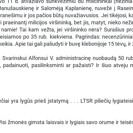
o 11 d. atvažiavo sunkvežimiu du milicininkai (nežinia ko
nušauskienę ir Salomėją Kaplanienę, nuvežė į Raseinių m
 pranešimu ir jos pačios būtų nuvažiavusios. Jei tikėjosi,
raeinantį milicijos viršininką, bet jis, matyt, nieko než
a namie! Tai kam vežta, jei viršininko nėra? Surašius p
isiamos po 35 rub. kiekviena. Pagrindas: necenzūriniais
ikia. Apie tai gali paliudyti ir buvę klebonijoje 15 tėvų, i
. Svarinskui Alfonsui V. administracinę nuobaudą 50 rubl. 
 padainuoti, pasilinksminti ar pažaisti? Ir šiuo atveju 
iečiai yra lygūs prieš įstatymą . . . LTSR piliečių lygiat
Visi žmonės gimsta laisvais ir lygiais savo orume ir teisės