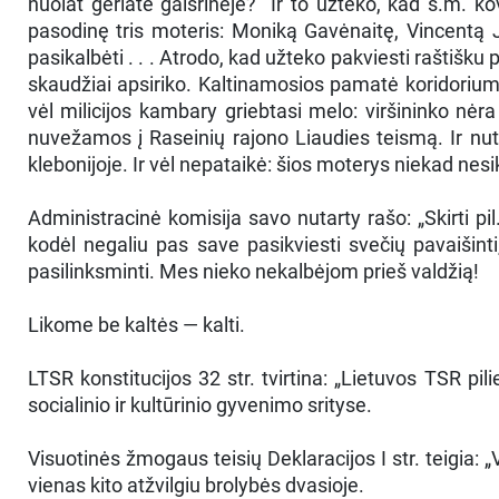
nuolat geriate gaisrinėje?" Ir to užteko, kad š.m. kov
pasodinę tris moteris: Moniką Gavėnaitę, Vincentą Ja
pasikalbėti . . . Atrodo, kad užteko pakviesti raštišku
skaudžiai apsiriko. Kaltinamosios pamatė koridoriumi p
vėl milicijos kambary griebtasi melo: viršininko nėr
nuvežamos į Raseinių rajono Liaudies teismą. Ir nute
klebonijoje. Ir vėl nepataikė: šios moterys niekad nesike
Administracinė komisija savo nutarty rašo: „Skirti pil
kodėl negaliu pas save pasikviesti svečių pavaišinti,
pasilinksminti. Mes nieko nekalbėjom prieš valdžią!
Likome be kaltės — kalti.
LTSR konstitucijos 32 str. tvirtina: „Lietuvos TSR pil
socialinio ir kultūrinio gyvenimo srityse.
Visuotinės žmogaus teisių Deklaracijos I str. teigia: „
vienas kito atžvilgiu brolybės dvasioje.