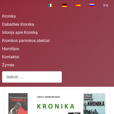
Pasirinkite savo kalbą
Kronika
Dabarties Kronika
Istorija apie Kroniką
Kronikos pamokos ateičiai
Homilijos
Kontaktai
Žymės
Paieška