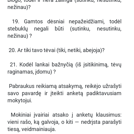
nežinau)?
19. Gamtos dėsniai nepažeidžiami, todėl
stebuklų negali būti (sutinku, nesutinku,
nežinau) ?
20. Ar tiki tavo tėvai (tiki, netiki, abejoja)?
21. Kodėl lankai bažnyčią (iš įsitikinimą, tėvų
raginamas, įdomu) ?
Pabraukus reikiamą atsakymą, reikėjo užrašyti
savo pavardę ir įteikti anketą padiktavusiam
mokytojui.
Mokiniai įvairiai atsako į anketų klausimus:
vieni rašo, ką galvoja, o kiti — nedrįsta parašyti
tiesą, veidmainiauja.