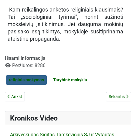
Kam reikalingos anketos religiniais klausimais?
Tai „sociologiniai tyrimai", norint sužinoti
moksleivių įsitikinimus. Jei dauguma mokinių
pasisako esą tikintys, mokykloje susitiprinama
ateistinė propaganda.
Išsami informacija
Peržiūros: 8286
religinis mokymas
Tarybinė mokykla
Ankstesnis straipsnis: Vienas iš vyskupų apie Bažnyčios padėtį
Kitas straipsni
Ankst
Sekantis
Kronikos Video
Arkivyskupas Sigitas Tamkevičius SJ ir Vytautas