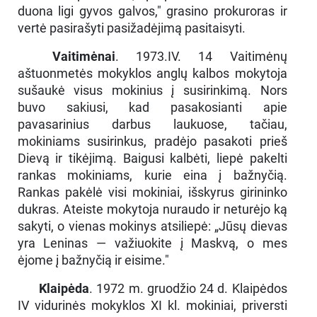
duona ligi gyvos galvos," grasino prokuroras ir
vertė pasirašyti pasižadėjimą pasitaisyti.
Vaitimėnai
. 1973.IV. 14 Vaitimėnų
aštuonmetės mokyklos anglų kalbos mokytoja
sušaukė visus mokinius į susirinkimą. Nors
buvo sakiusi, kad pasakosianti apie
pavasarinius darbus laukuose, tačiau,
mokiniams susirinkus, pradėjo pasakoti prieš
Dievą ir tikėjimą. Baigusi kalbėti, liepė pakelti
rankas mokiniams, kurie eina į bažnyčią.
Rankas pakėlė visi mokiniai, išskyrus girininko
dukras. Ateiste mokytoja nuraudo ir neturėjo ką
sakyti, o vienas mokinys atsiliepė: „Jūsų dievas
yra Leninas — važiuokite į Maskvą, o mes
ėjome į bažnyčią ir eisime."
Klaipėda
. 1972 m. gruodžio 24 d. Klaipėdos
IV vidurinės mokyklos XI kl. mokiniai, priversti