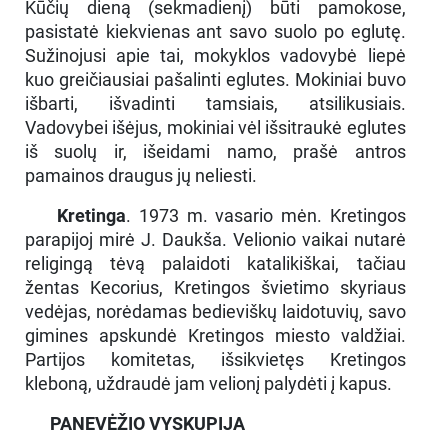
Kūčių dieną (sekmadienį) būti pamokose,
pasistatė kiekvienas ant savo suolo po eglutę.
Sužinojusi apie tai, mokyklos vadovybė liepė
kuo greičiausiai pašalinti eglutes. Mokiniai buvo
išbarti, išvadinti tamsiais, atsilikusiais.
Vadovybei išėjus, mokiniai vėl išsitraukė eglutes
iš suolų ir, išeidami namo, prašė antros
pamainos draugus jų neliesti.
Kretinga
. 1973 m. vasario mėn. Kretingos
parapijoj mirė J. Daukša. Velionio vaikai nutarė
religingą tėvą palaidoti katalikiškai, tačiau
žentas Kecorius, Kretingos švietimo skyriaus
vedėjas, norėdamas bedieviškų laidotuvių, savo
gimines apskundė Kretingos miesto valdžiai.
Partijos komitetas, išsikvietęs Kretingos
kleboną, uždraudė jam velionį palydėti į kapus.
PANEVĖŽIO VYSKUPIJA