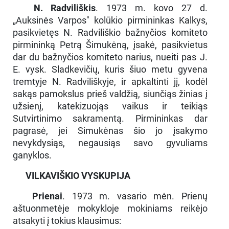
N. Radviliškis
. 1973 m. kovo 27 d.
„Auksinės Varpos" kolūkio pirmininkas Kalkys,
pasikvietęs N. Radviliškio bažnyčios komiteto
pirmininką Petrą Šimukėną, įsakė, pasikvietus
dar du bažnyčios komiteto narius, nueiti pas J.
E. vysk. Sladkevičių, kuris šiuo metu gyvena
tremtyje N. Radviliškyje, ir apkaltinti jį, kodėl
sakąs pamokslus prieš valdžią, siunčiąs žinias į
užsienį, katekizuojąs vaikus ir teikiąs
Sutvirtinimo sakramentą. Pirmininkas dar
pagrasė, jei Simukėnas šio jo įsakymo
nevykdysiąs, negausiąs savo gyvuliams
ganyklos.
VILKAVIŠKIO VYSKUPIJA
Prienai
. 1973 m. vasario mėn. Prienų
aštuonmetėje mokykloje mokiniams reikėjo
atsakyti į tokius klausimus: