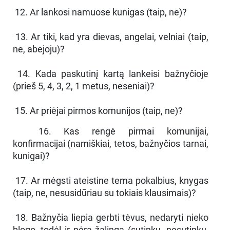
12. Ar lankosi namuose kunigas (taip, ne)?
13. Ar tiki, kad yra dievas, angelai, velniai (taip,
ne, abejoju)?
14. Kada paskutinį kartą lankeisi bažnyčioje
(prieš 5, 4, 3, 2, 1 metus, neseniai)?
15. Ar priėjai pirmos komunijos (taip, ne)?
16. Kas rengė pirmai komunijai,
konfirmacijai (namiškiai, tetos, bažnyčios tarnai,
kunigai)?
17. Ar mėgsti ateistine tema pokalbius, knygas
(taip, ne, nesusidūriau su tokiais klausimais)?
18. Bažnyčia liepia gerbti tėvus, nedaryti nieko
blogo, todėl ir nėra žalinga (sutinku, nesutinku,