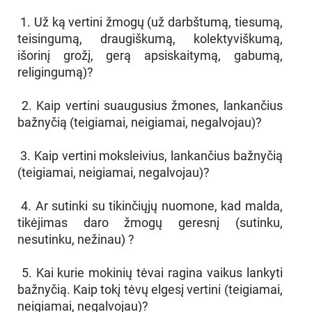
1. Už ką vertini žmogų (už darbštumą, tiesumą,
teisingumą, draugiškumą, kolektyviškumą,
išorinį grožį, gerą apsiskaitymą, gabumą,
religingumą)?
2. Kaip vertini suaugusius žmones, lankančius
bažnyčią (teigiamai, neigiamai, negalvojau)?
3. Kaip vertini moksleivius, lankančius bažnyčią
(teigiamai, neigiamai, negalvojau)?
4. Ar sutinki su tikinčiųjų nuomone, kad malda,
tikėjimas daro žmogų geresnį (sutinku,
nesutinku, nežinau) ?
5. Kai kurie mokinių tėvai ragina vaikus lankyti
bažnyčią. Kaip tokį tėvų elgesį vertini (teigiamai,
neigiamai, negalvojau)?