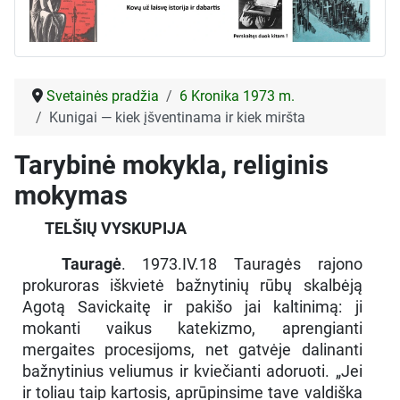
Svetainės pradžia
6 Kronika 1973 m.
Kunigai — kiek įšventinama ir kiek miršta
Tarybinė mokykla, religinis
mokymas
TELŠIŲ VYSKUPIJA
Tauragė
. 1973.IV.18 Tauragės rajono
prokuroras iškvietė bažnytinių rūbų skalbėją
Agotą Savickaitę ir pakišo jai kaltinimą: ji
mokanti vaikus katekizmo, aprengianti
mergaites procesijoms, net gatvėje dalinanti
bažnytinius veliumus ir kviečianti adoruoti. „Jei
ir toliau taip kartosis, aprūpinsime tave valdiška