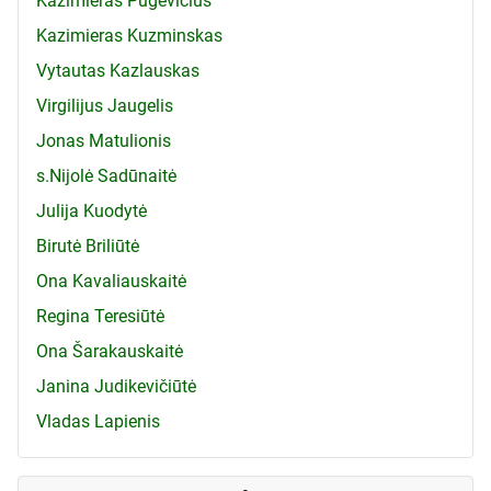
Kazimieras Pugevičius
Kazimieras Kuzminskas
Vytautas Kazlauskas
Virgilijus Jaugelis
Jonas Matulionis
s.Nijolė Sadūnaitė
Julija Kuodytė
Birutė Briliūtė
Ona Kavaliauskaitė
Regina Teresiūtė
Ona Šarakauskaitė
Janina Judikevičiūtė
Vladas Lapienis