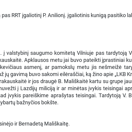
s RRT įgaliotinį P. Anilionį. įgaliotinis kunigą pasitiko 
. į valstybinį saugumo komitetą Vilniuje pas tardytoją
uskaitė. Apklausos metu jai buvo pateikti įprastiniai kun
mkevičiaus asmenį, ar pamokslų metu jis nešmeižė tar
ž jų gavimą buvo sakomi eilėraščiai, ką žino apie „LKB Kro
akauskaitė ir jos draugė B. Mališkaitė kartu su grupe jau
nuvežti į Lazdijų miliciją ir ar minėtas įvykis teisingai 
 kad įvykis pareiškime aprašytas teisingai. Tardytoją V.
 Kybartų bažnyčios bokšte.
inėjo ir Bernadetą Mališkaitę.