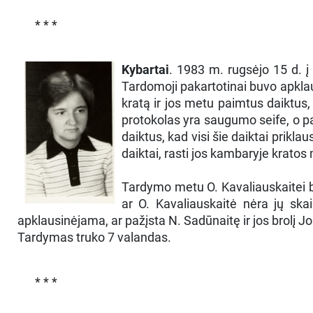
* * *
Kybartai
. 1983 m. rugsėjo 15 d. į
Tardomoji pakartotinai buvo apklau
kratą ir jos metu paimtus daiktus
protokolas yra saugumo seife, o pa
daiktus, kad visi šie daiktai priklau
daiktai, rasti jos kambaryje kratos 
Tardymo metu O. Kavaliauskaitei buv
ar O. Kavaliauskaitė nėra jų ska
apklausinėjama, ar pažįsta N. Sadūnaitę ir jos brolį 
Tardymas truko 7 valandas.
* * *