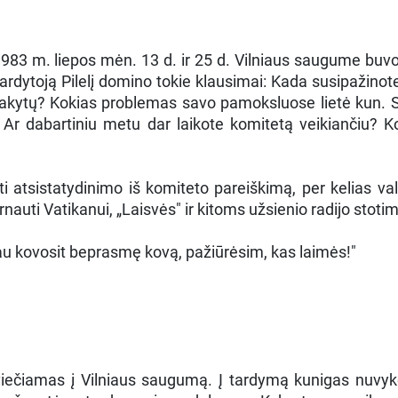
983 m. liepos mėn. 13 d. ir 25 d. Vilniaus saugume buv
rdytoją Pilelį domino tokie klausimai: Kada susipažinot
kytų? Kokias problemas savo pamoksluose lietė kun. S.
? Ar dabartiniu metu dar laikote komitetą veikiančiu? K
ti atsistatydinimo iš komiteto pareiškimą, per kelias val
rnauti Vatikanui, „Laisvės" ir kitoms užsienio radijo stotim
liau kovosit beprasmę kovą, pažiūrėsim, kas laimės!"
ečiamas į Vilniaus saugumą. Į tardymą kunigas nuvyko t