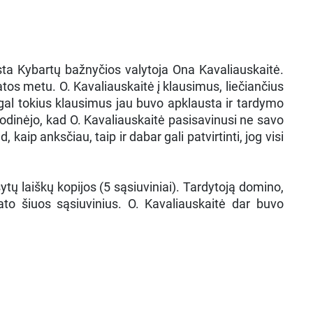
sta Kybartų bažnyčios valytoja Ona Kavaliauskaitė.
tos metu. O. Kavaliauskaitė į klausimus, liečiančius
gal tokius klausimus jau buvo apklausta ir tardymo
odinėjo, kad O. Kavaliauskaitė pasisavinusi ne savo
 kaip anksčiau, taip ir dabar gali patvirtinti, jog visi
tų laiškų kopijos (5 sąsiuviniai). Tardytoją domino,
ato šiuos sąsiuvinius. O. Kavaliauskaitė dar buvo