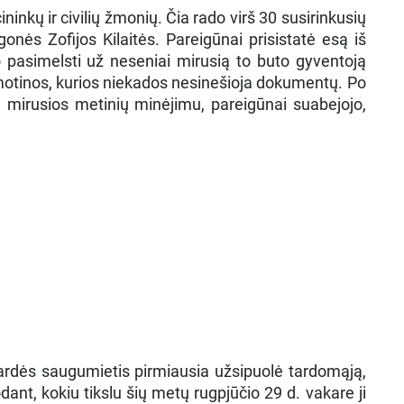
ininkų ir civilių žmonių. Čia rado virš 30 susirinkusių
onės Zofijos Kilaitės. Pareigūnai prisistatė esą iš
jo pasimelsti už neseniai mirusią to buto gyventoją
motinos, kurios niekados nesinešioja dokumentų. Po
u mirusios metinių minėjimu, pareigūnai suabejojo,
rdės saugumietis pirmiausia užsipuolė tardomąją,
dant, kokiu tikslu šių metų rugpjūčio 29 d. vakare ji