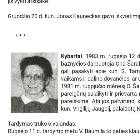
jis vykti atsisakė.
Gruodžio 20 d. kun. Jonas Kauneckas gavo iškvietimą pa
* * *
Kybartai
. 1983 m. rugsėjo 12 d
bažnyčios darbuotoja Ona Šaraka
gali pasakyti apie kun. S. Ta
vaikams ir dalino dovanėles, ar u
1981 m. rugpjūčio mėnesį O. Šar
pareigūnų sulaikyti ir prievarta 
pareiškime. Abi jos patvirtino,
kun. Virgilijų Jaugelį, palaidotą
Tardymas truko 6 valandas.
Rugsėjo 11 d. tardymo metu V. Baumila to paties klaus