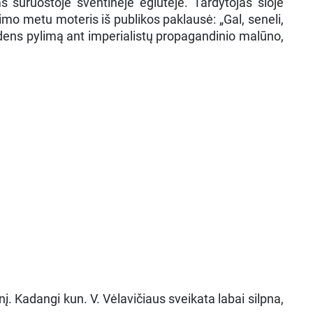
suruoštoje šventinėje eglutėje. Tardytojas šioje
nimo metu moteris iš publikos paklausė: „Gal, seneli,
andens pylimą ant imperialistų propagandinio malūno,
į. Kadangi kun. V. Vėlavičiaus sveikata labai silpna,