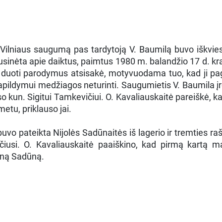
 Vilniaus saugumą pas tardytoją V. Baumilą buvo iškvie
sinėta apie daiktus, paimtus 1980 m. balandžio 17 d. kra
, duoti parodymus atsisakė, motyvuodama tuo, kad ji pa
pildymui medžiagos neturinti. Saugumietis V. Baumila įr
so kun. Sigitui Tamkevičiui. O. Kavaliauskaitė pareiškė, kad,
metu, priklauso jai.
o pateikta Nijolės Sadūnaitės iš lagerio ir tremties rašy
ičiusi. O. Kavaliauskaitė paaiškino, kad pirmą kartą m
Joną Sadūną.