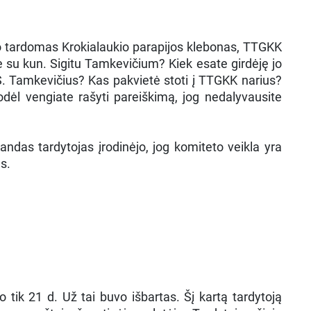
o tardomas Krokialaukio parapijos klebonas, TTGKK
e su kun. Sigitu Tamkevičium? Kiek esate girdėję jo
 Tamkevičius? Kas pakvietė stoti į TTGKK narius?
odėl vengiate rašyti pareiškimą, jog nedalyvausite
andas tardytojas įrodinėjo, jog komiteto veikla yra
s.
ik 21 d. Už tai buvo išbartas. Šį kartą tardytoją