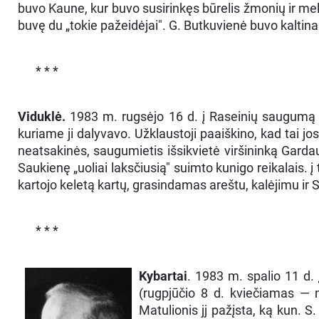
buvo Kaune, kur buvo susirinkęs būrelis žmonių ir meldė
buvę du „tokie pažeidėjai". G. Butkuvienė buvo kaltin
* * *
Viduklė.
1983 m. rugsėjo 16 d. į Raseinių saugumą b
kuriame ji dalyvavo. Užklaustoji paaiškino, kad tai jo
neatsakinės, saugumietis išsikvietė viršininką Garda
Saukienę „uoliai laksčiusią" suimto kunigo reikalais. 
kartojo keletą kartų, grasindamas areštu, kalėjimu ir S
* * *
Kybartai
. 1983 m. spalio 11 d.
(rugpjūčio 8 d. kviečiamas — 
Matulionis jj pažįsta, ką kun. 