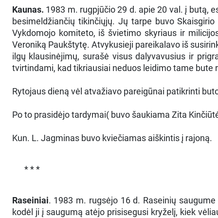
Kaunas.
1983 m. rugpjūčio 29 d. apie 20 val. į butą, es
besimeldžiančių tikinčiųjų. Jų tarpe buvo Skaisgirio
Vykdomojo komiteto, iš švietimo skyriaus ir milicijos
Veroniką Paukštytę. Atvykusieji pareikalavo iš susi
ilgų klausinėjimų, surašė visus dalyvavusius ir prig
tvirtindami, kad tikriausiai neduos leidimo tame bute 
Rytojaus dieną vėl atvažiavo pareigūnai patikrinti bu
Po to prasidėjo tardymai( buvo šaukiama Zita Kinčiūtė,
Kun. L. Jagminas buvo kviečiamas aiškintis į rajoną.
* * *
Raseiniai
. 1983 m. rugsėjo 16 d. Raseinių saugume
kodėl ji į saugumą atėjo prisisegusi kryželį, kiek vėli