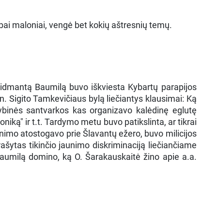
labai maloniai, vengė bet kokių aštresnių temų.
 Vidmantą Baumilą buvo iškviesta Kybartų parapijos
. Sigito Tamkevičiaus bylą liečiantys klausimai: Ką
ybinės santvarkos kas organizavo kalėdinę eglutę
niką" ir t.t. Tardymo metu buvo patikslinta, ar tikrai
nimo atostogavo prie Šlavantų ežero, buvo milicijos
aprašytas tikinčio jaunimo diskriminaciją liečiančiame
 Baumilą domino, ką O. Šarakauskaitė žino apie a.a.