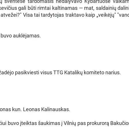
dų šventėse tardomasis nedalyvavo Kybartuose vaikams 
kevičius gali būti rimtai kaltinamas — mat, saldainių dali
atvežei?" Visa tai tardytojas traktavo kaip „veikėjų" "v
s buvo auklėjamas.
dėjo pasikviesti visus TTG Katalikų komiteto narius.
bonas kun. Leonas Kalinauskas.
iui buvo įteiktas šaukimas į Vilnių pas prokurorą Bakučion