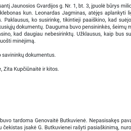
antį Jaunosios Gvardijos g. Nr. 1, bt. 3, įpuolė būrys milic
 klebonas kun. Leonardas Jagminas, atėjęs aplankyti lig
. Paklausus, ko susirinkę, tikintieji paaiškino, kad suė
rinkusiųjų dokumentų. Dauguma buvo pensininkės, šeimų 
rasino, kad daugiau nebesirinktų. Užklausus, kaip bus s
ruošti minėjimą.
to savininkų dokumentus.
 Zita Kupčiūnaitė ir kitos.
 buvo tardoma Genovaitė Butkuvienė. Nepasisakęs pava
au čekistas įsakė G. Butkuvienei rašyti pasiaškinimą, nuro