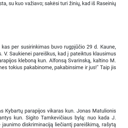
a, su kuo važiavo; sakėsi turi žinių, kad iš Raseinių
 kas per susirinkimas buvo rugpjūčio 29 d. Kaune,
os. V. Saukienei pareiškus, kad į pateiktus klausimus
rapijos kleboną kun. Alfonsą Svarinską, kaltino M.
 mes tokius pakabinome, pakabinsime ir jus!" Taip jis
as Kybartų parapijos vikaras kun. Jonas Matulionis
iantys kun. Sigito Tamkevičiaus bylą: nuo kada J.
jaunimo diskriminaciją liečiantį pareiškimą, rašytą