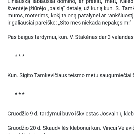
Liniauską labiausiai domino, ar praeitų metų Kalė
šventėje įžiūrėjo „baisią" detalę, už kurią kun. S. Tam
mums, moterims, kokį taloną patalynei ar rankšluostį 
ir galiausiai pareiškė: „Šito mes niekada nepakęsim!"
Pasibaigus tardymui, kun. V. Stakėnas dar 3 valanda
* * *
Kun. Sigito Tamkevičiaus teismo metu saugumiečiai ža
* * *
Gruodžio 9 d. tardymui buvo iškviestas Josvainių kle
Gruodžio 20 d. Skaudvilės klebonui kun. Vincui Vėlavič