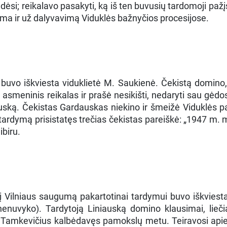
si; reikalavo pasakyti, ką iš ten buvusių tardomoji pažįst
ama ir už dalyvavimą Viduklės bažnyčios procesijose.
uvo iškviesta viduklietė M. Saukienė. Čekistą domino,
s asmeninis reikalas ir prašė nesikišti, nedaryti sau gėd
uską. Čekistas Gardauskas niekino ir šmeižė Viduklės pa
į tardymą prisistatęs trečias čekistas pareiškė: „1947 m.
ibiru.
 į Vilniaus saugumą pakartotinai tardymui buvo iškviest
nenuvyko). Tardytoją Liniauską domino klausimai, lieč
S. Tamkevičius kalbėdavęs pamokslų metu. Teiravosi apie 