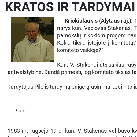
KRATOS IR TARDYMAI
Kriokialaukis (Alytaus raj.).
1
narys kun. Vaclovas Stakėnas. Ta
pamokslų ir kokiom progom pasa
Kokiu tikslu įstojote į komitetą
komiteto veikloje?"
Kun. V. Stakėnui atsisakius rašy
antivalstybinė. Bandė primesti, jog komiteto tikslas ta
Tardytojas Pilelis tardymą baigė grasinimu: „Jei ir to
* * *
1983 m. rugsėjo 19 d. kun. V. Stakėnas vėl buvo kvi