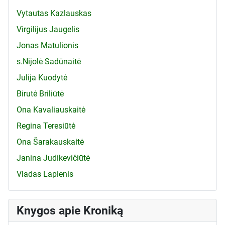
Vytautas Kazlauskas
Virgilijus Jaugelis
Jonas Matulionis
s.Nijolė Sadūnaitė
Julija Kuodytė
Birutė Briliūtė
Ona Kavaliauskaitė
Regina Teresiūtė
Ona Šarakauskaitė
Janina Judikevičiūtė
Vladas Lapienis
Knygos apie Kroniką