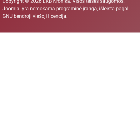
Copyright © 2026 LKB Kronika. Visos teisės saugomos.
Joomla!
yra nemokama programinė įranga, išleista pagal
GNU bendroji viešoji licencija.