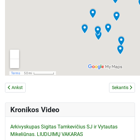
Ankstesnis straipsnis: LKB Kronika Nr.65 - Turinys
Kitas straipsn
Ankst
Sekantis
Kronikos Video
Arkivyskupas Sigitas Tamkevičius SJ ir Vytautas
Mikeliūnas. LIUDIJIMŲ VAKARAS