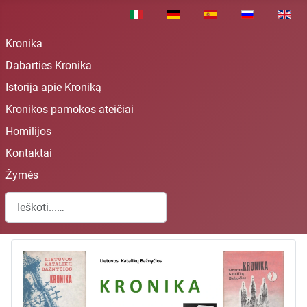
Pasirinkite savo kalbą
Kronika
Dabarties Kronika
Istorija apie Kroniką
Kronikos pamokos ateičiai
Homilijos
Kontaktai
Žymės
Paieška