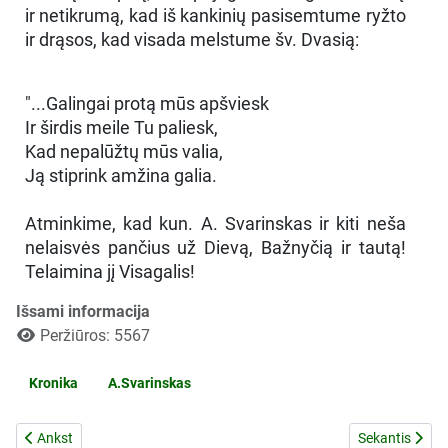
ir netikrumą, kad iš kankinių pasisemtume ryžto
ir drąsos, kad visada melstume šv. Dvasią:
"...Galingai protą mūs apšviesk
Ir širdis meile Tu paliesk,
Kad nepalūžtų mūs valia,
Ją stiprink amžina galia.
Atminkime, kad kun. A. Svarinskas ir kiti neša
nelaisvės pančius už Dievą, Bažnyčią ir tautą!
Telaimina jį Visagalis!
Išsami informacija
Peržiūros: 5567
Kronika
A.Svarinskas
Ankstesnis straipsnis: P. ANILIONIS "MOKO" BŪSIMUOSIUS KUNIGU
Kitas straips
Ankst
Sekantis