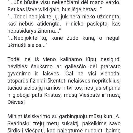
"...Jūs būsite visų nekenčiami dėl mano vardo.
Bet kas ištvers iki galo, bus išgelbėtas..."
"...Todėl nebijokite jų, juk nėra nieko uždengta,
kas nebus atidengta, ir nieko paslėpta, kas
nepasidarys žinoma..."
"...Nebijokite tų, kurie žudo kūną, o negali
užmušti sielos..."
Todėl nė iš vieno kalinamo lūpų nesigirdi
nevilties šauksmo ar gailesčio dėl prarasto
gyvenimo ir laisvės. Gal ne visi vienodai
atsparūs fiziniai iškentėti nelaisvės nepriteklius,
tačiau sielos jų ramios ir tvirtos, nes jas stiprina
ir globoja pats Kristus, mūsų Viešpats ir mūsų
Dievas!
Minint išsiskyrimo su garbinguoju mūsų kun. A.
Svarinsku trejų metų sukaktį, pakelkime savo
širdis į Viešpatį, kad pajėgtume nugalėti baimę