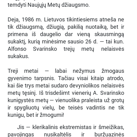
temdyti Naujųjų Metų džiaugsmo.
Deja, 1986 m. Lietuvos tikintiesiems atneša ne
tik džiaugsmą, džiugią, pakilią nuotaiką, bet ir
primena iš daugelio dar vieną skausmingą
sukaktį, kurią minėsime sausio 26 d. — tai kun.
Alfonso Svarinsko trejų metų nelaisvės
sukakus.
Treji metai — labai nežymus žmogaus
gyvenimo tarpsnis. Tačiau visai kitaip atrodo,
kai šie trys metai sudaro devyniolikos nelaisvės
metų tęsinį. Iš trisdešimt vienerių A. Svarinsko
kunigystės metų — vienuolika praleista už grotų
ir spygliuotų vielų, be teisės vadintis ne tik
kunigu, bet ir žmogumi!
Jis — klerikalinis ekstremistas ir šmeižikas,
pavojingas nusikaltėlis ir buržuazinės