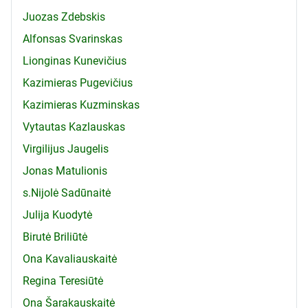
Juozas Zdebskis
Alfonsas Svarinskas
Lionginas Kunevičius
Kazimieras Pugevičius
Kazimieras Kuzminskas
Vytautas Kazlauskas
Virgilijus Jaugelis
Jonas Matulionis
s.Nijolė Sadūnaitė
Julija Kuodytė
Birutė Briliūtė
Ona Kavaliauskaitė
Regina Teresiūtė
Ona Šarakauskaitė