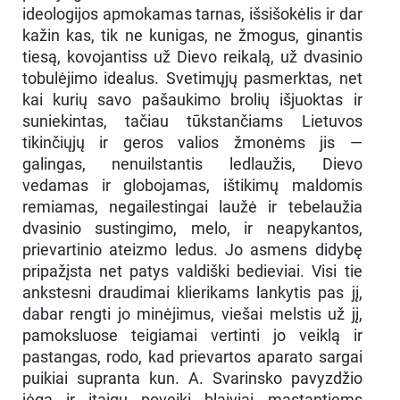
ideologijos apmokamas tarnas, išsišokėlis ir dar
kažin kas, tik ne kunigas, ne žmogus, ginantis
tiesą, kovojantiss už Dievo reikalą, už dvasinio
tobulėjimo idealus. Svetimųjų pasmerktas, net
kai kurių savo pašaukimo brolių išjuoktas ir
suniekintas, tačiau tūkstančiams Lietuvos
tikinčiųjų ir geros valios žmonėms jis —
galingas, nenuilstantis ledlaužis, Dievo
vedamas ir globojamas, ištikimų maldomis
remiamas, negailestingai laužė ir tebelaužia
dvasinio sustingimo, melo, ir neapykantos,
prievartinio ateizmo ledus. Jo asmens didybę
pripažįsta net patys valdiški bedieviai. Visi tie
ankstesni draudimai klierikams lankytis pas jį,
dabar rengti jo minėjimus, viešai melstis už jį,
pamoksluose teigiamai vertinti jo veiklą ir
pastangas, rodo, kad prievartos aparato sargai
puikiai supranta kun. A. Svarinsko pavyzdžio
jėgą ir įtaigų poveikį blaiviai mąstantiems