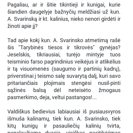
Pagaliau, ar ir šitie tikintieji ir kunigai, kurie
šiandien daugelyje bažnyčių meldžiasi už kun.
A. Svarinską ir kt. kalinius, nieko nenori girdėti ir
žinoti apie jį?
Tad apie kokį kun. A. Svarinsko atmetimą rašė
šis "Tarybinės tiesos ir tikrovės" gynėjas?
Jeselskis, tikriausiai, turėjo mintyje tuos
teisminio farso pagrindinius veikėjus ir atlikėlius
ir tą visuomenės (saugumo ir partinių kadrų),
priverstinai į teismo salę suvarytą dalį, kuri savo
pritariančiais plojimais stengėsi nusil-pinti
sąžinės balsą dėl neteisėto žmogaus
pasmerkimo, deja, veltui pastangos!...
Valdiškus bedievius labiausiai iš pusiausvyros
išmuša kalinamų, tiek kun. A. Svarinsko, tiek
kitų kunigų ir pasauliečių kalinių tvirta,
nepalaužiama dvasia, visiškas pasitikėjimas