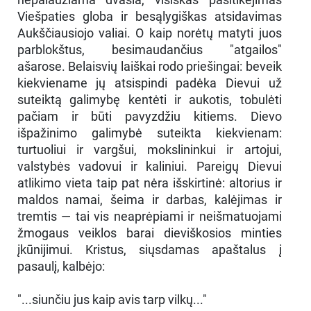
Viešpaties globa ir besąlygiškas atsidavimas
Aukščiausiojo valiai. O kaip norėtų matyti juos
parblokštus, besimaudančius "atgailos"
ašarose. Belaisvių laiškai rodo priešingai: beveik
kiekviename jų atsispindi padėka Dievui už
suteiktą galimybę kentėti ir aukotis, tobulėti
pačiam ir būti pavyzdžiu kitiems. Dievo
išpažinimo galimybė suteikta kiekvienam:
turtuoliui ir vargšui, mokslininkui ir artojui,
valstybės vadovui ir kaliniui. Pareigų Dievui
atlikimo vieta taip pat nėra išskirtinė: altorius ir
maldos namai, šeima ir darbas, kalėjimas ir
tremtis — tai vis neaprėpiami ir neišmatuojami
žmogaus veiklos barai dieviškosios minties
įkūnijimui. Kristus, siųsdamas apaštalus į
pasaulį, kalbėjo:
"...siunčiu jus kaip avis tarp vilkų..."