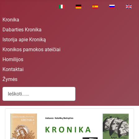
Pasirinkite savo kalbą
Kronika
Dabarties Kronika
Istorija apie Kroniką
Kronikos pamokos ateičiai
Homilijos
Kontaktai
Žymės
Paieška