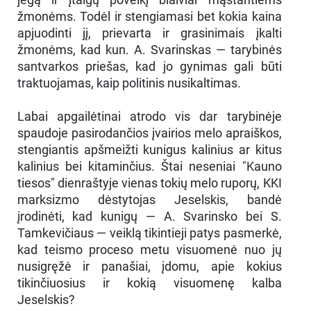
žmonėms. Todėl ir stengiamasi bet kokia kaina
apjuodinti jį, prievarta ir grasinimais įkalti
žmonėms, kad kun. A. Svarinskas — tarybinės
santvarkos priešas, kad jo gynimas gali būti
traktuojamas, kaip politinis nusikaltimas.
Labai apgailėtinai atrodo vis dar tarybinėje
spaudoje pasirodančios įvairios melo apraiškos,
stengiantis apšmeižti kunigus kalinius ar kitus
kalinius bei kitaminčius. Štai neseniai "Kauno
tiesos" dienraštyje vienas tokių melo ruporų, KKI
marksizmo dėstytojas Jeselskis, bandė
įrodinėti, kad kunigų — A. Svarinsko bei S.
Tamkevičiaus — veiklą tikintieji patys pasmerkė,
kad teismo proceso metu visuomenė nuo jų
nusigręžė ir panašiai, įdomu, apie kokius
tikinčiuosius ir kokią visuomenę kalba
Jeselskis?