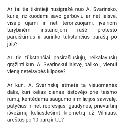
Ar tai tie tikintieji nusigręžė nuo A. Svarinsko,
kurie, rizikuodami savo gerbūviu ar net laisve,
visaip ujami ir net terorizuojami, įvairiom
tarybinėm instancijom rašė protesto
pareiškimus ir surinko tūkstančius parašų po
jais?
Ar tie tūkstančiai pasirašiusiųjų, reikalavusių
grąžinti kun. A. Svarinskui laisvę, paliko jį vienui
vieną neteisybės kilpose?
Ar kun. A. Svarinską atmetė ta visuomenės
dalis, kuri kelias dienas išstovėjo prie teismo
rūmų, kentėdama saugumo ir milicijos savivalę,
patyčias ir net represijas: gaudynes, prievartinį
išvežimą keliasdešimt kilometrų už Vilniaus,
areštus po 10 parų ir t.t.?