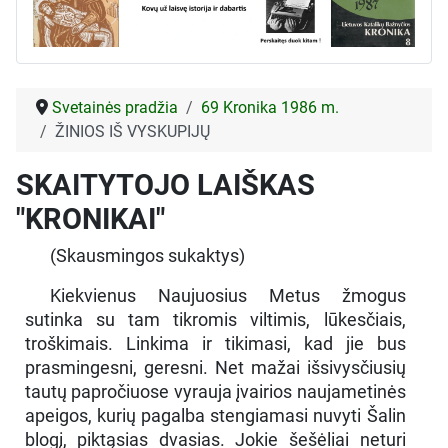
Svetainės pradžia
69 Kronika 1986 m.
ŽINIOS IŠ VYSKUPIJŲ
SKAITYTOJO LAIŠKAS
"KRONIKAI"
(Skausmingos sukaktys)
Kiekvienus Naujuosius Metus žmogus
sutinka su tam tikromis viltimis, lūkesčiais,
troškimais. Linkima ir tikimasi, kad jie bus
prasmingesni, geresni. Net mažai išsivysčiusių
tautų papročiuose vyrauja įvairios naujametinės
apeigos, kurių pagalba stengiamasi nuvyti Šalin
blogį, piktąsias dvasias. Jokie šešėliai neturi