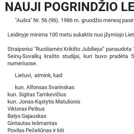
NAUJI POGRINDŽIO LE
"Aušra" Nr. 56 (96). 1986 m. gruodžio mėnesį pasir
Leidinyje minima 100 metu sukaktis nuo įžymiojo Liet
Straipsniui "Ruošiamės Krikšto Jubiliejui" panaudota
Seinų-Suvalkų krašto studijai, kuri buvo pradėta 
numeriuose.
Lietuvi, atmink, kad:
kun. Alfonsas Svarinskas
kun. Sigitas Tamkevičius
kun. Jonas-Kąstytis Matulionis
Viktoras Petkus
Balys Gajauskas
Gintautas Iešmantas
Povilas Pečeliūnas ir kiti