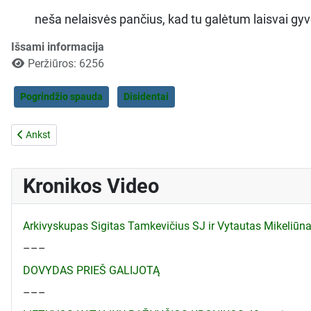
neša nelaisvės pančius, kad tu galėtum laisvai gyven
Išsami informacija
Peržiūros: 6256
Pogrindžio spauda
Disidentai
Ankstesnis straipsnis: SOVIETINĖJE MOKYKLOJE
Ankst
Kronikos Video
Arkivyskupas Sigitas Tamkevičius SJ ir Vytautas Mikeliū
–––
DOVYDAS PRIEŠ GALIJOTĄ
–––