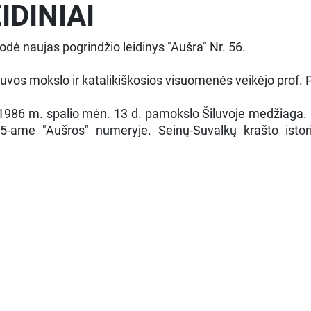
IDINIAI
odė naujas pogrindžio leidinys "Aušra" Nr. 56.
uvos mokslo ir katalikiškosios visuomenės veikėjo prof.
 1986 m. spalio mėn. 13 d. pamokslo Šiluvoje medžiaga. 
55-ame "Aušros" numeryje. Seinų-Suvalkų krašto isto