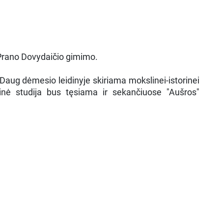
 Prano Dovydaičio gimimo.
Daug dėmesio leidinyje skiriama mokslinei-istorinei
rinė studija bus tęsiama ir sekančiuose "Aušros"