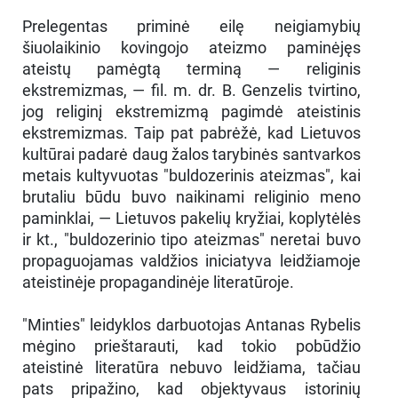
Prelegentas priminė eilę neigiamybių
šiuolaikinio kovingojo ateizmo paminėjęs
ateistų pamėgtą terminą — religinis
ekstremizmas, — fil. m. dr. B. Genzelis tvirtino,
jog religinį ekstremizmą pagimdė ateistinis
ekstremizmas. Taip pat pabrėžė, kad Lietuvos
kultūrai padarė daug žalos tarybinės santvarkos
metais kultyvuotas "buldozerinis ateizmas", kai
brutaliu būdu buvo naikinami religinio meno
paminklai, — Lietuvos pakelių kryžiai, koplytėlės
ir kt., "buldozerinio tipo ateizmas" neretai buvo
propaguojamas valdžios iniciatyva leidžiamoje
ateistinėje propagandinėje literatūroje.
"Minties" leidyklos darbuotojas Antanas Rybelis
mėgino prieštarauti, kad tokio pobūdžio
ateistinė literatūra nebuvo leidžiama, tačiau
pats pripažino, kad objektyvaus istorinių