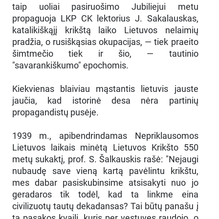
taip uoliai pasiruošimo Jubiliejui metu
propaguoja LKP CK lektorius J. Sakalauskas,
katalikiškąjį krikštą laiko Lietuvos nelaimių
pradžia, o rusiškąsias okupacijas, — tiek praeito
šimtmečio tiek ir šio, — tautinio
"savarankiškumo" epochomis.
Kiekvienas blaiviau mąstantis lietuvis jauste
jaučia, kad istorinė desa nėra partinių
propagandistų pusėje.
1939 m., apibendrindamas Nepriklausomos
Lietuvos laikais minėtą Lietuvos Krikšto 550
metų sukaktį, prof. S. Šalkauskis rašė: "Nejaugi
nubaudę save vieną kartą pavėlintu krikštu,
mes dabar pasiskubinsime atsisakyti nuo jo
geradaros tik todėl, kad ta linkme eina
civilizuotų tautų dekadansas? Tai būtų panašu į
tą pasakos kvailį, kuris per vestuves raudojo, o