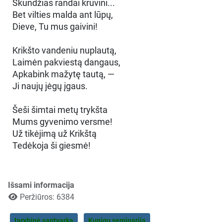
Skundžias randai kruvini...
Bet vilties malda ant lūpų,
Dieve, Tu mus gaivini!
Krikšto vandeniu nuplautą,
Laimėn pakviestą dangaus,
Apkabink mažytę tautą, —
Ji naujų jėgų įgaus.
Šeši šimtai metų trykšta
Mums gyvenimo versme!
Už tikėjimą už Krikštą
Tedėkoja ši giesmė!
Išsami informacija
Peržiūros: 6384
tarybinė santvarka
Kunigų seminarija