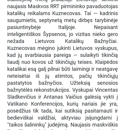
naujasis Maskvos RRT pirmininko pavaduotojas
katalikų reikalams Kuznecovas. Tai — kadrinis
saugumietis, septynetą metų dirbęs tarybinėje
pasiuntinybėje Italijoje. Nepaisant
inteligentiškos Šypsenos, jo vizitas nieko gero
nežada Lietuvos Katalikų Bažnyčiai.
Kuznecovas mėgino jukinti Lietuvos vyskupus,
kad jų svarbiausia pareiga — sulaikyti tikinčią
liaudį nuo kovos už tikinčiųjų teises. Klaipėdos
katalikai esą galį pilnai būti laimingi ir neatgavę
neteisėtai iš jų atimtos, pačių tikinčiųjų
pastatytos bažnyčios. Užteksią senosios
bažnytėlės rekonstrukcijos. Vyskupai Vincentas
Sladkevičius ir Antanas Vaičius galėsią vykti į
Vatikano Konferencijos, kurių nariais jie yra,
posėdžius tik tada, kai sutiksią pasitarnauti ir
bedieviškai valdžiai, aktyviau įsijungdami į
"taikos šalininkų" judėjimą. Naujasis maskviškis