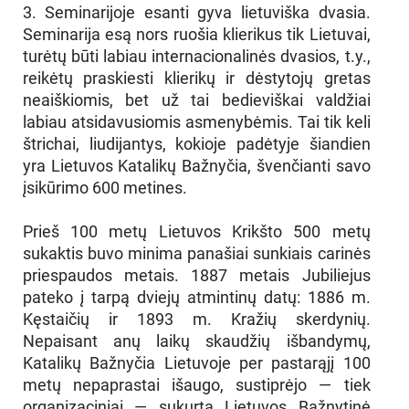
3. Seminarijoje esanti gyva lietuviška dvasia.
Seminarija esą nors ruošia klierikus tik Lietuvai,
turėtų būti labiau internacionalinės dvasios, t.y.,
reikėtų praskiesti klierikų ir dėstytojų gretas
neaiškiomis, bet už tai bedieviškai valdžiai
labiau atsidavusiomis asmenybėmis. Tai tik keli
štrichai, liudijantys, kokioje padėtyje šiandien
yra Lietuvos Katalikų Bažnyčia, švenčianti savo
įsikūrimo 600 metines.
Prieš 100 metų Lietuvos Krikšto 500 metų
sukaktis buvo minima panašiai sunkiais carinės
priespaudos metais. 1887 metais Jubiliejus
pateko į tarpą dviejų atmintinų datų: 1886 m.
Kęstaičių ir 1893 m. Kražių skerdynių.
Nepaisant anų laikų skaudžių išbandymų,
Katalikų Bažnyčia Lietuvoje per pastarąjį 100
metų nepaprastai išaugo, sustiprėjo — tiek
organizaciniai — sukurta Lietuvos Bažnytinė