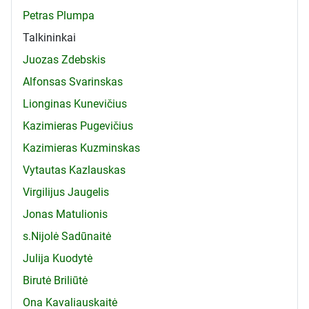
Petras Plumpa
Talkininkai
Juozas Zdebskis
Alfonsas Svarinskas
Lionginas Kunevičius
Kazimieras Pugevičius
Kazimieras Kuzminskas
Vytautas Kazlauskas
Virgilijus Jaugelis
Jonas Matulionis
s.Nijolė Sadūnaitė
Julija Kuodytė
Birutė Briliūtė
Ona Kavaliauskaitė