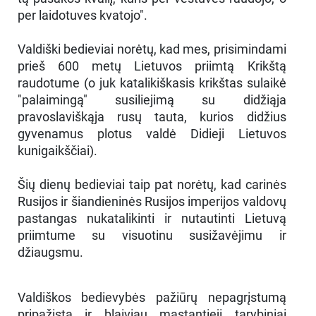
per laidotuves kvatojo".
Valdiški bedieviai norėtų, kad mes, prisimindami
prieš 600 metų Lietuvos priimtą Krikštą
raudotume (o juk katalikiškasis krikštas sulaikė
"palaimingą" susiliejimą su didžiąja
pravoslaviškąja rusų tauta, kurios didžius
gyvenamus plotus valdė Didieji Lietuvos
kunigaikščiai).
Šių dienų bedieviai taip pat norėtų, kad carinės
Rusijos ir šiandieninės Rusijos imperijos valdovų
pastangas nukatalikinti ir nutautinti Lietuvą
priimtume su visuotinu susižavėjimu ir
džiaugsmu.
Valdiškos bedievybės pažiūrų nepagrįstumą
pripažįsta ir blaiviau mąstantieji tarybiniai