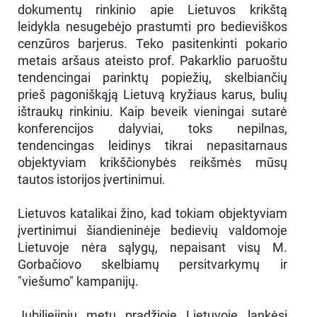
dokumentų rinkinio apie Lietuvos krikštą
leidykla nesugebėjo prastumti pro bedieviškos
cenzūros barjerus. Teko pasitenkinti pokario
metais aršaus ateisto prof. Pakarklio paruoštu
tendencingai parinktų popiežių, skelbiančių
prieš pagoniškąją Lietuvą kryžiaus karus, bulių
ištraukų rinkiniu. Kaip beveik vieningai sutarė
konferencijos dalyviai, toks nepilnas,
tendencingas leidinys tikrai nepasitarnaus
objektyviam krikščionybės reikšmės mūsų
tautos istorijos įvertinimui.
Lietuvos katalikai žino, kad tokiam objektyviam
įvertinimui šiandieninėje bedievių valdomoje
Lietuvoje nėra sąlygų, nepaisant visų M.
Gorbačiovo skelbiamų persitvarkymų ir
"viešumo" kampanijų.
Jubiliejinių metų pradžioje Lietuvoje lankėsi