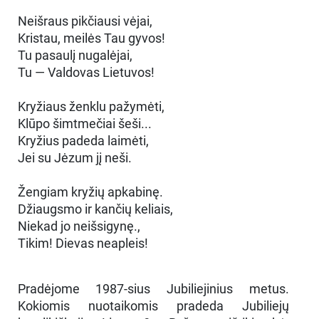
Neišraus pikčiausi vėjai,
Kristau, meilės Tau gyvos!
Tu pasaulį nugalėjai,
Tu — Valdovas Lietuvos!
Kryžiaus ženklu pažymėti,
Klūpo šimtmečiai šeši...
Kryžius padeda laimėti,
Jei su Jėzum jį neši.
Žengiam kryžių apkabinę.
Džiaugsmo ir kančių keliais,
Niekad jo neišsigynę.,
Tikim! Dievas neapleis!
Pradėjome 1987-sius Jubiliejinius metus.
Kokiomis nuotaikomis pradeda Jubiliejų