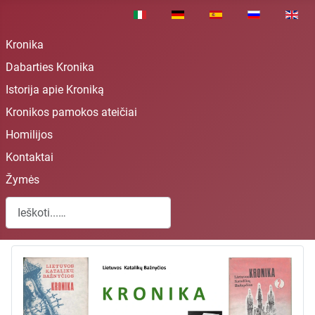
Pasirinkite savo kalbą
Kronika
Dabarties Kronika
Istorija apie Kroniką
Kronikos pamokos ateičiai
Homilijos
Kontaktai
Žymės
Paieška