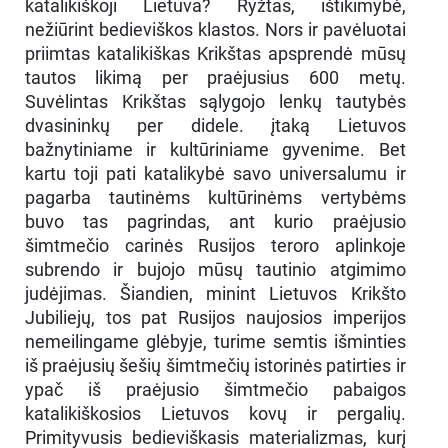
katalikiškoji Lietuva? Ryžtas, ištikimybė,
nežiūrint bedieviškos klastos. Nors ir pavėluotai
priimtas katalikiškas Krikštas apsprendė mūsų
tautos likimą per praėjusius 600 metų.
Suvėlintas Krikštas sąlygojo lenkų tautybės
dvasininkų per didele. įtaką Lietuvos
bažnytiniame ir kultūriniame gyvenime. Bet
kartu toji pati katalikybė savo universalumu ir
pagarba tautinėms kultūrinėms vertybėms
buvo tas pagrindas, ant kurio praėjusio
šimtmečio carinės Rusijos teroro aplinkoje
subrendo ir bujojo mūsų tautinio atgimimo
judėjimas. Šiandien, minint Lietuvos Krikšto
Jubiliejų, tos pat Rusijos naujosios imperijos
nemeilingame glėbyje, turime semtis išminties
iš praėjusių šešių šimtmečių istorinės patirties ir
ypač iš praėjusio šimtmečio pabaigos
katalikiškosios Lietuvos kovų ir pergalių.
Primityvusis bedieviškasis materializmas, kurį