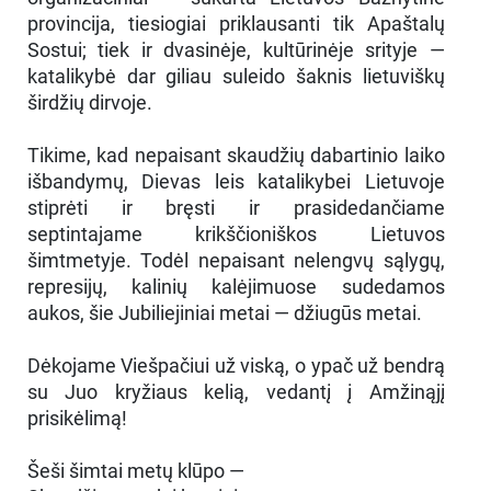
provincija, tiesiogiai priklausanti tik Apaštalų
Sostui; tiek ir dvasinėje, kultūrinėje srityje —
katalikybė dar giliau suleido šaknis lietuviškų
širdžių dirvoje.
Tikime, kad nepaisant skaudžių dabartinio laiko
išbandymų, Dievas leis katalikybei Lietuvoje
stiprėti ir bręsti ir prasidedančiame
septintajame krikščioniškos Lietuvos
šimtmetyje. Todėl nepaisant nelengvų sąlygų,
represijų, kalinių kalėjimuose sudedamos
aukos, šie Jubiliejiniai metai — džiugūs metai.
Dėkojame Viešpačiui už viską, o ypač už bendrą
su Juo kryžiaus kelią, vedantį į Amžinąjį
prisikėlimą!
Šeši šimtai metų klūpo —