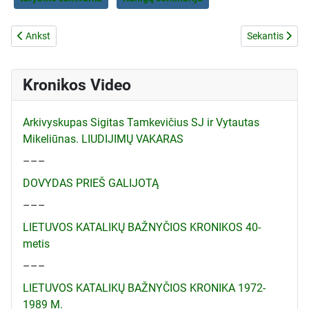
Ankstesnis straipsnis: LKB Kronikos Nr.73 Žemėlapis
Kitas straips
Ankst
Sekantis
Kronikos Video
Arkivyskupas Sigitas Tamkevičius SJ ir Vytautas
Mikeliūnas. LIUDIJIMŲ VAKARAS
–––
DOVYDAS PRIEŠ GALIJOTĄ
–––
LIETUVOS KATALIKŲ BAŽNYČIOS KRONIKOS 40-
metis
–––
LIETUVOS KATALIKŲ BAŽNYČIOS KRONIKA 1972-
1989 M.