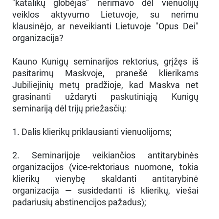
"katalikų globėjas" nerimavo dėl vienuolijų
veiklos aktyvumo Lietuvoje, su nerimu
klausinėjo, ar neveikianti Lietuvoje "Opus Dei"
organizacija?
Kauno Kunigų seminarijos rektorius, grįžęs iš
pasitarimų Maskvoje, pranešė klierikams
Jubiliejinių metų pradžioje, kad Maskva net
grasinanti uždaryti paskutiniąją Kunigų
seminariją dėl trijų priežasčių:
1. Dalis klierikų priklausianti vienuolijoms;
2. Seminarijoje veikiančios antitarybinės
organizacijos (vice-rektoriaus nuomone, tokia
klierikų vienybę skaldanti antitarybinė
organizacija — susidedanti iš klierikų, viešai
padariusių abstinencijos pažadus);