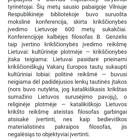
tyrinėtojai. Šių metų sausio pabaigoje Vilniuje
Respublikinėje bibliotekoje buvo suruošta
mokslinė konferencija, skirta krikščionybės
įvedimo Lietuvoje 600 metų sukakčiai.
Konferencijoje kalbėjęs filosofas B. Genzelis
taip įvertino krikščionybės įvedimo reikšmę
Lietuvai: kultūrinėje plotmėje — krikščionybės
įtaka teigiama: Lietuvai pasidarė prieinami
krikščioniškųjų Vakarų Europos tautų sukaupti
kultūriniai lobiai: politinė reikšmė — buvusi
neigiama dėl padidėjusios lenkų tautinės įtakos
(nors buvo nutylėta, jog katalikiškasis krikštas
sumažino Lietuvos surusėjimo pavojų), o
religinėje plotmėje — katalikiškojo Lietuvos
krikšto reikšmę ateistas filosofas garbingai
atsisakė įvertinti, nes kaip bedieviškos
materialistinės pakraipos filosofas, jis
negalėsiąs to objektyviai įvertinti.