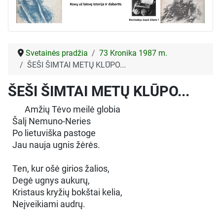
Svetainės pradžia
73 Kronika 1987 m.
ŠEŠI ŠIMTAI METŲ KLŪPO...
ŠEŠI ŠIMTAI METŲ KLŪPO...
Amžių Tėvo meilė globia
Šalį Nemuno-Neries
Po lietuviška pastoge
Jau nauja ugnis žėrės.
Ten, kur ošė girios žalios,
Degė ugnys aukurų,
Kristaus kryžių bokštai kelia,
Neįveikiami audrų.