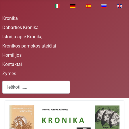
Pasirinkite savo kalbą
Kronika
Dabarties Kronika
Istorija apie Kroniką
Kronikos pamokos ateičiai
Homilijos
Kontaktai
Žymės
Paieška