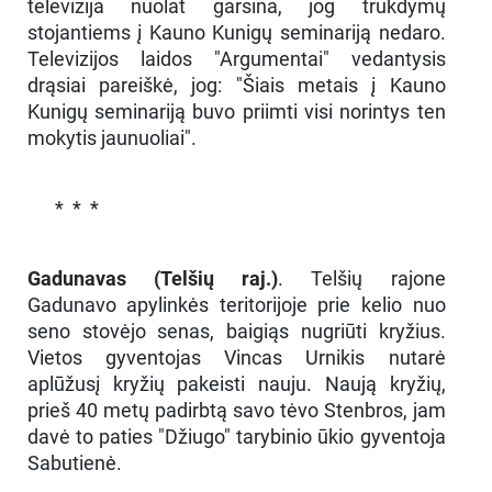
televizija nuolat garsina, jog trukdymų
stojantiems į Kauno Kunigų seminariją nedaro.
Televizijos laidos "Argumentai" vedantysis
drąsiai pareiškė, jog: "Šiais metais į Kauno
Kunigų seminariją buvo priimti visi norintys ten
mokytis jaunuoliai".
* * *
Gadunavas (Telšių raj.)
. Telšių rajone
Gadunavo apylinkės teritorijoje prie kelio nuo
seno stovėjo senas, baigiąs nugriūti kryžius.
Vietos gyventojas Vincas Urnikis nutarė
aplūžusį kryžių pakeisti nauju. Naują kryžių,
prieš 40 metų padirbtą savo tėvo Stenbros, jam
davė to paties "Džiugo" tarybinio ūkio gyventoja
Sabutienė.