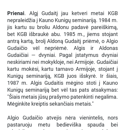
Prienai
. Algį Gudaitį jau ketveri metai KGB
nepraleidžia į Kauno Kunigų seminariją. 1984 m.
jis kartu su broliu Aldonu padavė pareiškimą,
bet KGB išbraukė abu. 1985 m., jiems stojant
antrą kartą, brolį Aldoną Gudaitį priėmė, o Algio
Gudaičio vėl nepriėmė. Algis ir Aldonas
Gudaičiai — dvyniai. Pagal įstatymus dvyniai
neskiriami nei mokykloje, nei Armijoje. Gudaičiai
kartu mokėsi, kartu tarnavo Armijoje, stojant į
Kunigų seminariją, KGB juos išskyrė. Ir šiais,
1987 m. Algis Gudaitis mėgino stoti į Kauno
Kunigų seminariją bet vėl tas pats atsakymas:
"Šiais metais jūsų prašymo patenkinti negalima.
Mėginkite kreiptis sekančiais metais."
Algio Gudaičio atvejis nėra vienintelis, nors
pastaruoju metu bedieviška spauda bei