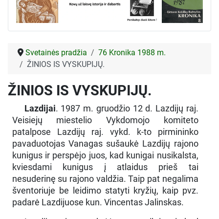
Svetainės pradžia
76 Kronika 1988 m.
ŽINIOS IS VYSKUPIJŲ.
ŽINIOS IS VYSKUPIJŲ.
Lazdijai
. 1987 m. gruodžio 12 d. Lazdijų raj.
Veisiejų miestelio Vykdomojo komiteto
patalpose Lazdijų raj. vykd. k-to pirmininko
pavaduotojas Vanagas sušaukė Lazdijų rajono
kunigus ir perspėjo juos, kad kunigai nusikalsta,
kviesdami kunigus į atlaidus prieš tai
nesuderinę su rajono valdžia. Taip pat negalima
šventoriuje be leidimo statyti kryžių, kaip pvz.
padarė Lazdijuose kun. Vincentas Jalinskas.