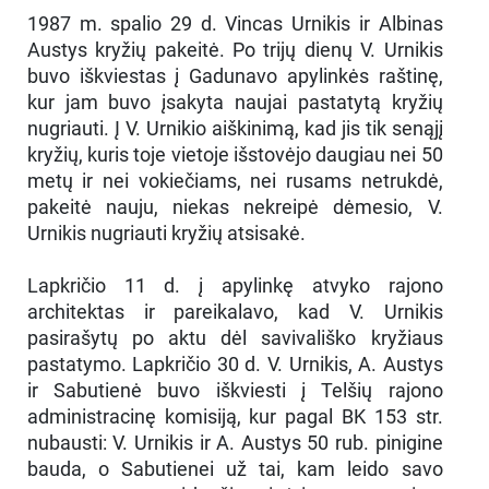
1987 m. spalio 29 d. Vincas Urnikis ir Albinas
Austys kryžių pakeitė. Po trijų dienų V. Urnikis
buvo iškviestas į Gadunavo apylinkės raštinę,
kur jam buvo įsakyta naujai pastatytą kryžių
nugriauti. Į V. Urnikio aiškinimą, kad jis tik senąjį
kryžių, kuris toje vietoje išstovėjo daugiau nei 50
metų ir nei vokiečiams, nei rusams netrukdė,
pakeitė nauju, niekas nekreipė dėmesio, V.
Urnikis nugriauti kryžių atsisakė.
Lapkričio 11 d. į apylinkę atvyko rajono
architektas ir pareikalavo, kad V. Urnikis
pasirašytų po aktu dėl savivališko kryžiaus
pastatymo. Lapkričio 30 d. V. Urnikis, A. Austys
ir Sabutienė buvo iškviesti į Telšių rajono
administracinę komisiją, kur pagal BK 153 str.
nubausti: V. Urnikis ir A. Austys 50 rub. pinigine
bauda, o Sabutienei už tai, kam leido savo