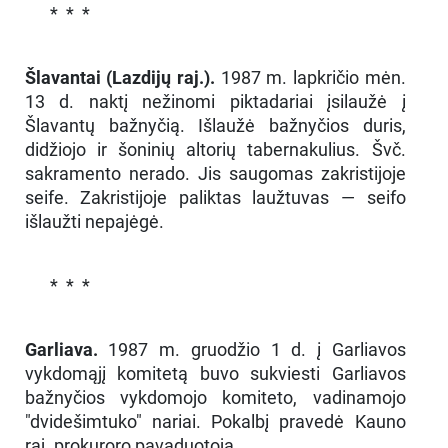
* * *
Šlavantai (Lazdijų raj.).
1987 m. lapkričio mėn.
13 d. naktį nežinomi piktadariai įsilaužė į
Šlavantų bažnyčią. Išlaužė bažnyčios duris,
didžiojo ir šoninių altorių tabernakulius. Švč.
sakramento nerado. Jis saugomas zakristijoje
seife. Zakristijoje paliktas laužtuvas — seifo
išlaužti nepajėgė.
* * *
Garliava.
1987 m. gruodžio 1 d. į Garliavos
vykdomąjį komitetą buvo sukviesti Garliavos
bažnyčios vykdomojo komiteto, vadinamojo
"dvidešimtuko" nariai. Pokalbį pravedė Kauno
raj. prokuroro pavaduotoja.