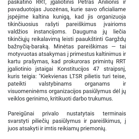
paskatino RRT, įgaliotinis Petras Anilionis ir
pavaduotojas Juozėnas, kurie savo oficialiame
įspėjime kaltina kunigą, kad jis organizuoja
tikinčiuosius rašyti pareiškimus įvairioms
valdžios instancijoms. Dauguma jų liečia
tikinčiųjų reikalavimą leisti paaukštinti Gargždų
bažnyčią-baraką. Minėtas pareiškimas — tai
motyvuotas atsakymas į primestus kaltinimus ir
kartu prašymas, kad prokuroras primintų RRT
įgaliotinio įstaigai Konstitucijos 47 straipsnį,
kuris teigia: "Kiekvienas LTSR pilietis turi teise,
pateikti valstybinams organams ir
visuomeninėms organizacijos pasiūlymus dėl jų
veiklos gerinimo, kritikuoti darbo trukumus.
Pareigūnai privalo nustatytais terminais
svarstyti piliečių pasiūlymus ir pareiškimus, į
juos atsakyti ir imtis reikiamų priemonių.