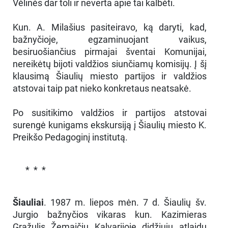
Vėlinės dar toli ir neverta apie tai kalbėti.
Kun. A. Milašius pasiteiravo, ką daryti, kad,
bažnyčioje, egzaminuojant vaikus,
besiruošiančius pirmajai šventai Komunijai,
nereikėtų bijoti valdžios siunčiamų komisijų. Į šį
klausimą Šiaulių miesto partijos ir valdžios
atstovai taip pat nieko konkretaus neatsakė.
Po susitikimo valdžios ir partijos atstovai
surengė kunigams ekskursiją į Šiaulių miesto K.
Preikšo Pedagoginį institutą.
* * *
Šiauliai
. 1987 m. liepos mėn. 7 d. Šiaulių šv.
Jurgio bažnyčios vikaras kun. Kazimieras
Gražulis Žemaičių Kalvarijoje didžiųjų atlaidų