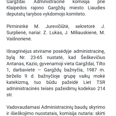
Gargždai. Administracinė komisija prie
Klaipėdos rajono Gargždų miesto Liaudies
deputatų tarybos vykdomojo komiteto.
Pirmininkė M. Jurevičiūtė, sekretorė J.
Surplienė, nariai: Z. Lukas, J. Miliauskienė, M.
Vaišnorienė.
Išnagrinėjus atvirame posėdyje administracinę,
bylą Nr. 23-65 nustatė, kad Šeškevičius
Antanas, Kazio, gyvenamoji vieta Gargždai, Tilto
1, darbavietė — Gargždų bažnyčia, 1987 m.
birželio 9 d. bažnyčioje grupę vaikų mokė
katekizmą, tuo būdu pažeidė Liet TSR
administracinės teisės pažeidimų kodekso 214
str.
Vadovaudamasi Administracinių baudų skyrimo
ir išieškojimo nuostatais, komisija nutaria: skirti