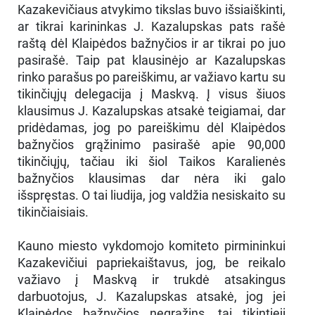
Kazakevičiaus atvykimo tikslas buvo išsiaiškinti,
ar tikrai karininkas J. Kazalupskas pats rašė
raštą dėl Klaipėdos bažnyčios ir ar tikrai po juo
pasirašė. Taip pat klausinėjo ar Kazalupskas
rinko parašus po pareiškimu, ar važiavo kartu su
tikinčiųjų delegacija į Maskvą. Į visus šiuos
klausimus J. Kazalupskas atsakė teigiamai, dar
pridėdamas, jog po pareiškimu dėl Klaipėdos
bažnyčios grąžinimo pasirašė apie 90,000
tikinčiųjų, tačiau iki šiol Taikos Karalienės
bažnyčios klausimas dar nėra iki galo
išspręstas. O tai liudija, jog valdžia nesiskaito su
tikinčiaisiais.
Kauno miesto vykdomojo komiteto pirmininkui
Kazakevičiui papriekaištavus, jog, be reikalo
važiavo į Maskvą ir trukdė atsakingus
darbuotojus, J. Kazalupskas atsakė, jog jei
Klaipėdos bažnyčios negrąžins, tai tikintieji