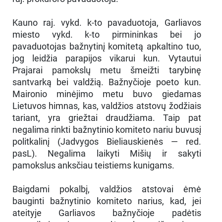
Kauno raj. vykd. k-to pavaduotoja, Garliavos
miesto vykd. k-to pirmininkas bei jo
pavaduotojas bažnytinį komitetą apkaltino tuo,
jog leidžia parapijos vikarui kun. Vytautui
Prajarai pamokslų metu šmeižti tarybinę
santvarką bei valdžią. Bažnyčioje poeto kun.
Maironio minėjimo metu buvo giedamas
Lietuvos himnas, kas, valdžios atstovų žodžiais
tariant, yra griežtai draudžiama. Taip pat
negalima rinkti bažnytinio komiteto nariu buvusį
politkalinį (Jadvygos Bieliauskienės — red.
pasL). Negalima laikyti Mišių ir sakyti
pamokslus anksčiau teistiems kunigams.
Baigdami pokalbį, valdžios atstovai ėmė
bauginti bažnytinio komiteto narius, kad, jei
ateityje Garliavos bažnyčioje padėtis