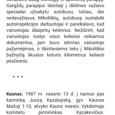
Gargždų parapijos tikintieji į iškilmes važiavo
specialiai užsakytu autobusu, tačiau, dar
nedavažiavus Mikoliškių, autobusą sustabdė
autoinspekcijos darbuotojai ir pareikalavo, kad
vairuotojas išlaipintų keleivius. Nežiūrint, kad
vairuotojas turėjo visus kelionei reikiamus
dokumentus, jam buvo atimtas vairuotojo
pažymėjimas, o tikintiesiems teko į Mikoliškio
bažnyčią likusius keturis kilometrus keliauti
pėsčiomis.
* * *
Kaunas.
1987 m. vasario 13 d. į namus pas
karininką Juozą Kazalupską, gyv. Kaunas
Mažoji 1-10, atvyko Kauno miesto Vykdomojo
komiteto pirmininkas Kazakevičius.