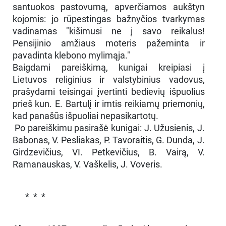
santuokos pastovumą, apverčiamos aukštyn
kojomis: jo rūpestingas bažnyčios tvarkymas
vadinamas "kišimusi ne į savo reikalus!
Pensijinio amžiaus moteris pažeminta ir
pavadinta klebono mylimąja."
Baigdami pareiškimą, kunigai kreipiasi į
Lietuvos religinius ir valstybinius vadovus,
prašydami teisingai įvertinti bedievių išpuolius
prieš kun. E. Bartulį ir imtis reikiamų priemonių,
kad panašūs išpuoliai nepasikartotų.
Po pareiškimu pasirašė kunigai: J. Užusienis, J.
Babonas, V. Pesliakas, P. Tavoraitis, G. Dunda, J.
Girdzevičius, VI. Petkevičius, B. Vairą, V.
Ramanauskas, V. Vaškelis, J. Voveris.
* * *