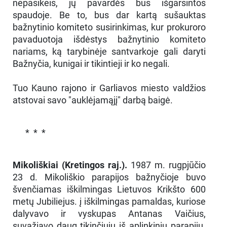
nepasikeis, jų pavardės bus išgarsintos
spaudoje. Be to, bus dar kartą sušauktas
bažnytinio komiteto susirinkimas, kur prokuroro
pavaduotoja išdėstys bažnytinio komiteto
nariams, ką tarybinėje santvarkoje gali daryti
Bažnyčia, kunigai ir tikintieji ir ko negali.
Tuo Kauno rajono ir Garliavos miesto valdžios
atstovai savo "auklėjamąjį" darbą baigė.
* * *
Mikoliškiai (Kretingos raj.).
1987 m. rugpjūčio
23 d. Mikoliškio parapijos bažnyčioje buvo
švenčiamas iškilmingas Lietuvos Krikšto 600
metų Jubiliejus. į iškilmingas pamaldas, kuriose
dalyvavo ir vyskupas Antanas Vaičius,
suvažiavo daug tikinčiųjų iš aplinkinių parapijų.