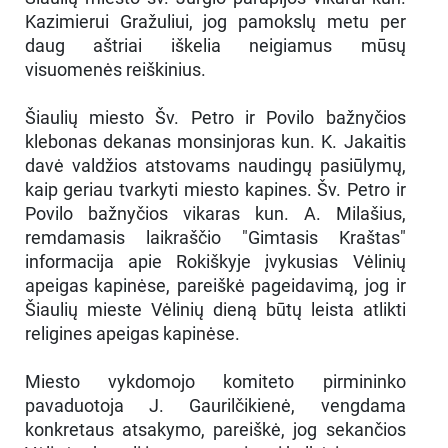
Kazimierui Gražuliui, jog pamokslų metu per
daug aštriai iškelia neigiamus mūsų
visuomenės reiškinius.
Šiaulių miesto Šv. Petro ir Povilo bažnyčios
klebonas dekanas monsinjoras kun. K. Jakaitis
davė valdžios atstovams naudingų pasiūlymų,
kaip geriau tvarkyti miesto kapines. Šv. Petro ir
Povilo bažnyčios vikaras kun. A. Milašius,
remdamasis laikraščio "Gimtasis Kraštas"
informacija apie Rokiškyje įvykusias Vėlinių
apeigas kapinėse, pareiškė pageidavimą, jog ir
Šiaulių mieste Vėlinių dieną būtų leista atlikti
religines apeigas kapinėse.
Miesto vykdomojo komiteto pirmininko
pavaduotoja J. Gaurilčikienė, vengdama
konkretaus atsakymo, pareiškė, jog sekančios