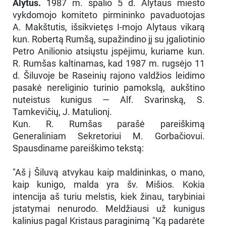
Alytus.
1987 m. spalio 5 d. Alytaus miesto
vykdomojo komiteto pirmininko pavaduotojas
A. Makštutis, išsikvietęs I-mojo Alytaus vikarą
kun. Robertą Rumšą, supažindino jį su įgaliotinio
Petro Anilionio atsiųstu įspėjimu, kuriame kun.
R. Rumšas kaltinamas, kad 1987 m. rugsėjo 11
d. Šiluvoje be Raseinių rajono valdžios leidimo
pasakė nereliginio turinio pamokslą, aukštino
nuteistus kunigus — Alf. Svarinską, S.
Tamkevičių, J. Matulionį.
Kun. R. Rumšas parašė pareiškimą
Generaliniam Sekretoriui M. Gorbačiovui.
Spausdiname pareiškimo tekstą:
"Aš į Šiluvą atvykau kaip maldininkas, o mano,
kaip kunigo, malda yra šv. Mišios. Kokia
intencija aš turiu melstis, kiek žinau, tarybiniai
įstatymai nenurodo. Meldžiausi už kunigus
kalinius pagal Kristaus paraginimą "Ką padarėte