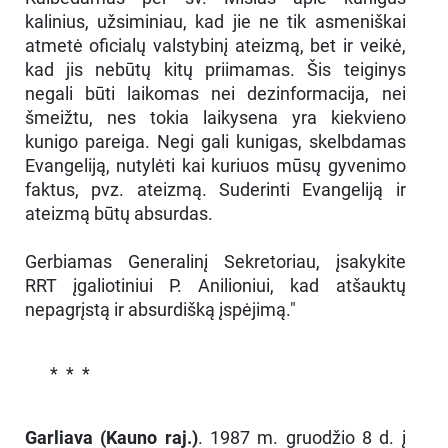
kalinius, užsiminiau, kad jie ne tik asmeniškai
atmetė oficialų valstybinį ateizmą, bet ir veikė,
kad jis nebūtų kitų priimamas. Šis teiginys
negali būti laikomas nei dezinformacija, nei
šmeižtu, nes tokia laikysena yra kiekvieno
kunigo pareiga. Negi gali kunigas, skelbdamas
Evangeliją, nutylėti kai kuriuos mūsų gyvenimo
faktus, pvz. ateizmą. Suderinti Evangeliją ir
ateizmą būtų absurdas.
Gerbiamas Generalinį Sekretoriau, įsakykite
RRT įgaliotiniui P. Anilioniui, kad atšauktų
nepagrįstą ir absurdišką įspėjimą."
* * *
Garliava (Kauno raj.)
. 1987 m. gruodžio 8 d. į