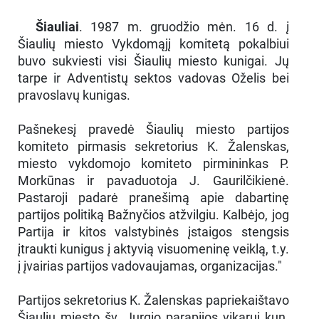
Šiauliai
. 1987 m. gruodžio mėn. 16 d. į
Šiaulių miesto Vykdomąjį komitetą pokalbiui
buvo sukviesti visi Šiaulių miesto kunigai. Jų
tarpe ir Adventistų sektos vadovas Oželis bei
pravoslavų kunigas.
Pašnekesį pravedė Šiaulių miesto partijos
komiteto pirmasis sekretorius K. Žalenskas,
miesto vykdomojo komiteto pirmininkas P.
Morkūnas ir pavaduotoja J. Gaurilčikienė.
Pastaroji padarė pranešimą apie dabartinę
partijos politiką Bažnyčios atžvilgiu. Kalbėjo, jog
Partija ir kitos valstybinės įstaigos stengsis
įtraukti kunigus į aktyvią visuomeninę veiklą, t.y.
į įvairias partijos vadovaujamas, organizacijas."
Partijos sekretorius K. Žalenskas papriekaištavo
Šiaulių miesto šv. Jurgio parapijos vikarui kun.