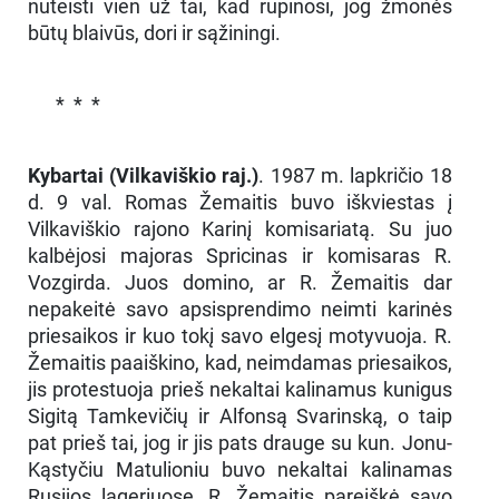
nuteisti vien už tai, kad rūpinosi, jog žmonės
būtų blaivūs, dori ir sąžiningi.
* * *
Kybartai (Vilkaviškio raj.)
. 1987 m. lapkričio 18
d. 9 val. Romas Žemaitis buvo iškviestas į
Vilkaviškio rajono Karinį komisariatą. Su juo
kalbėjosi majoras Spricinas ir komisaras R.
Vozgirda. Juos domino, ar R. Žemaitis dar
nepakeitė savo apsisprendimo neimti karinės
priesaikos ir kuo tokį savo elgesį motyvuoja. R.
Žemaitis paaiškino, kad, neimdamas priesaikos,
jis protestuoja prieš nekaltai kalinamus kunigus
Sigitą Tamkevičių ir Alfonsą Svarinską, o taip
pat prieš tai, jog ir jis pats drauge su kun. Jonu-
Kąstyčiu Matulioniu buvo nekaltai kalinamas
Rusijos lageriuose. R. Žemaitis pareiškė savo