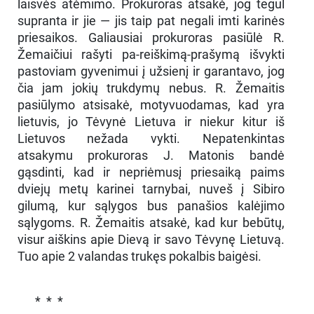
laisvės atėmimo. Prokuroras atsakė, jog tegul
supranta ir jie — jis taip pat negali imti karinės
priesaikos. Galiausiai prokuroras pasiūlė R.
Žemaičiui rašyti pa-reiškimą-prašymą išvykti
pastoviam gyvenimui į užsienį ir garantavo, jog
čia jam jokių trukdymų nebus. R. Žemaitis
pasiūlymo atsisakė, motyvuodamas, kad yra
lietuvis, jo Tėvynė Lietuva ir niekur kitur iš
Lietuvos nežada vykti. Nepatenkintas
atsakymu prokuroras J. Matonis bandė
gąsdinti, kad ir nepriėmusį priesaiką paims
dviejų metų karinei tarnybai, nuveš į Sibiro
gilumą, kur sąlygos bus panašios kalėjimo
sąlygoms. R. Žemaitis atsakė, kad kur bebūtų,
visur aiškins apie Dievą ir savo Tėvynę Lietuvą.
Tuo apie 2 valandas trukęs pokalbis baigėsi.
* * *