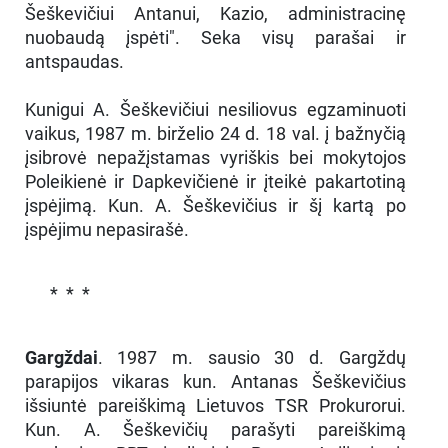
Šeškevičiui Antanui, Kazio, administracinę
nuobaudą įspėti". Seka visų parašai ir
antspaudas.
Kunigui A. Šeškevičiui nesiliovus egzaminuoti
vaikus, 1987 m. birželio 24 d. 18 val. į bažnyčią
įsibrovė nepažįstamas vyriškis bei mokytojos
Poleikienė ir Dapkevičienė ir įteikė pakartotiną
įspėjimą. Kun. A. Šeškevičius ir šį kartą po
įspėjimu nepasirašė.
* * *
Gargždai
. 1987 m. sausio 30 d. Gargždų
parapijos vikaras kun. Antanas Šeškevičius
išsiuntė pareiškimą Lietuvos TSR Prokurorui.
Kun. A. Šeškevičių parašyti pareiškimą