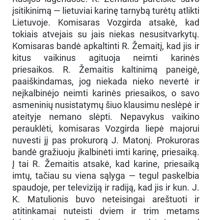
įsitikinimą — lietuviai karinę tarnybą turėtų atlikti
Lietuvoje. Komisaras Vozgirda atsakė, kad
tokiais atvejais su jais niekas nesusitvarkytų.
Komisaras bandė apkaltinti R. Žemaitį, kad jis ir
kitus vaikinus agituoja neimti karinės
priesaikos. R. Žemaitis kaltinimą paneigė,
paaiškindamas, jog niekada nieko nevertė ir
neįkalbinėjo neimti karinės priesaikos, o savo
asmeninių nusistatymų šiuo klausimu neslėpė ir
ateityje nemano slėpti. Nepavykus vaikino
perauklėti, komisaras Vozgirda liepė majorui
nuvesti jį pas prokurorą J. Matonį. Prokuroras
bandė gražiuoju įkalbinėti imti karinę, priesaiką.
Į tai R. Žemaitis atsakė, kad karine, priesaiką
imtų, tačiau su viena sąlyga — tegul paskelbia
spaudoje, per televiziją ir radiją, kad jis ir kun. J.
K. Matulionis buvo neteisingai areštuoti ir
atitinkamai nuteisti dviem ir trim metams