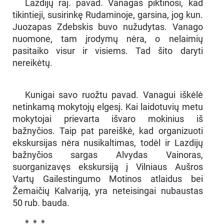
Lazdijų raj. pavad. Vanagas piktinosi, kad
tikintieji, susirinkę Rudaminoje, garsina, jog kun.
Juozapas Zdebskis buvo nužudytas. Vanago
nuomone, tam įrodymų nėra, o nelaimių
pasitaiko visur ir visiems. Tad šito daryti
nereikėtų.
Kunigai savo ruožtu pavad. Vanagui iškėlė
netinkamą mokytojų elgesį. Kai laidotuvių metu
mokytojai prievarta išvaro mokinius iš
bažnyčios. Taip pat pareiškė, kad organizuoti
ekskursijas nėra nusikaltimas, todėl ir Lazdijų
bažnyčios sargas Alvydas Vainoras,
suorganizavęs ekskursiją į Vilniaus Aušros
Vartų Gailestingumo Motinos atlaidus bei
Žemaičių Kalvariją, yra neteisingai nubaustas
50 rub. bauda.
* * *