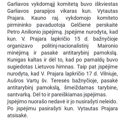
Garliavos vykdomąjį komitetą buvo iškviestas
Garliavos parapijos vikaras kun. Vytautas
Prajara. Kauno raj. vykdomojo komiteto
pirmininko pavaduotoja Gelčienė perskaitė
Petro Anilionio įspėjimą. Įspėjime nurodyta, kad
kun. V. Prajara lapkričio 15 d. bažnyčioje
organizavo politinį-nacionalistinį Maironio
minėjimą ir pasakė antitarybinį pamokslą.
Kunigas kaltas ir dėl to, kad po pamaldų buvo
sugiedotas Lietuvos himnas. Taip pat įspėjime
nurodyta, kad V. Prajara lapkričio 17 d. Vilniuje,
Aušros Vartų šv. Teresės bažnyčioje, pasakė
antitarybinį pamokslą, šmeiždamas tarybine,
santvarką. Dėl to ir pareiškiamas įspėjimas.
Įspėjimo nuorašo nedavė ir jo nusirašyti neleido.
Po įspėjimu pasirašyti kun. Vytautas Prajara
atsisakė.