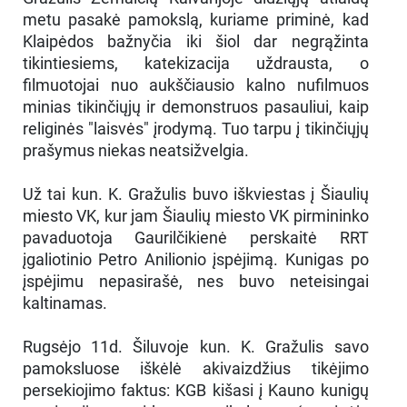
metu pasakė pamokslą, kuriame priminė, kad
Klaipėdos bažnyčia iki šiol dar negrąžinta
tikintiesiems, katekizacija uždrausta, o
filmuotojai nuo aukščiausio kalno nufilmuos
minias tikinčiųjų ir demonstruos pasauliui, kaip
religinės "laisvės" įrodymą. Tuo tarpu į tikinčiųjų
prašymus niekas neatsižvelgia.
Už tai kun. K. Gražulis buvo iškviestas į Šiaulių
miesto VK, kur jam Šiaulių miesto VK pirmininko
pavaduotoja Gaurilčikienė perskaitė RRT
įgaliotinio Petro Anilionio įspėjimą. Kunigas po
įspėjimu nepasirašė, nes buvo neteisingai
kaltinamas.
Rugsėjo 11d. Šiluvoje kun. K. Gražulis savo
pamoksluose iškėlė akivaizdžius tikėjimo
persekiojimo faktus: KGB kišasi į Kauno kunigų