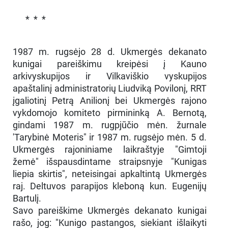
* * *
1987 m. rugsėjo 28 d. Ukmergės dekanato
kunigai pareiškimu kreipėsi į Kauno
arkivyskupijos ir Vilkaviškio vyskupijos
apaštalinį administratorių Liudviką Povilonį, RRT
įgaliotinį Petrą Anilionį bei Ukmergės rajono
vykdomojo komiteto pirmininką A. Bernotą,
gindami 1987 m. rugpjūčio mėn. žurnale
'Tarybinė Moteris" ir 1987 m. rugsėjo mėn. 5 d.
Ukmergės rajoniniame laikraštyje "Gimtoji
žemė" išspausdintame straipsnyje "Kunigas
liepia skirtis", neteisingai apkaltintą Ukmergės
raj. Deltuvos parapijos kleboną kun. Eugenijų
Bartulį.
Savo pareiškime Ukmergės dekanato kunigai
rašo, jog: "Kunigo pastangos, siekiant išlaikyti