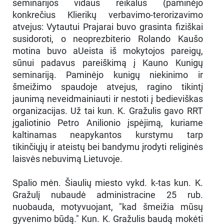
seminarijos vidaus reikalus (paminėjo
konkrečius Klierikų verbavimo-terorizavimo
atvejus: Vytautui Prajarai buvo grasinta fiziškai
susidoroti, o neoprezbiterio Rolando Kaušo
motina buvo aUeista iš mokytojos pareigų,
sūnui padavus pareiškimą į Kauno Kunigų
seminariją. Paminėjo kunigų niekinimo ir
šmeižimo spaudoje atvejus, ragino tikintį
jaunimą neveidmainiauti ir nestoti į bedieviškas
organizacijas. Už tai kun. K. Gražulis gavo RRT
įgaliotinio Petro Anilionio įspėjimą, kuriame
kaltinamas neapykantos kurstymu tarp
tikinčiųjų ir ateistų bei bandymu įrodyti religinės
laisvės nebuvimą Lietuvoje.
Spalio mėn. Šiaulių miesto vykd. k-tas kun. K.
Gražulį nubaudė administracine 25 rub.
nuobauda, motyvuojant, "kad šmeižia mūsų
gyvenimo būdą." Kun. K. Gražulis baudą mokėti