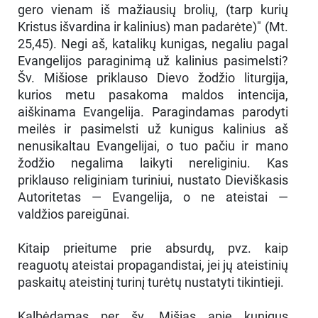
gero vienam iš mažiausių brolių, (tarp kurių
Kristus išvardina ir kalinius) man padarėte)" (Mt.
25,45). Negi aš, katalikų kunigas, negaliu pagal
Evangelijos paraginimą už kalinius pasimelsti?
Šv. Mišiose priklauso Dievo žodžio liturgija,
kurios metu pasakoma maldos intencija,
aiškinama Evangelija. Paragindamas parodyti
meilės ir pasimelsti už kunigus kalinius aš
nenusikaltau Evangelijai, o tuo pačiu ir mano
žodžio negalima laikyti nereliginiu. Kas
priklauso religiniam turiniui, nustato Dieviškasis
Autoritetas — Evangelija, o ne ateistai —
valdžios pareigūnai.
Kitaip prieitume prie absurdų, pvz. kaip
reaguotų ateistai propagandistai, jei jų ateistinių
paskaitų ateistinį turinį turėtų nustatyti tikintieji.
Kalbėdamas per šv. Mišias apie kunigus