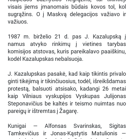
visais jiems įmanomais būdais kovos tol, kol
sugrąžins. O į Maskvą delegacijos važiavo ir
važiuos.
1987 m. birželio 21 d. pas J. Kazalupską į
namus atvyko rinkimų į vietines tarybas
komisijos atstovas, kuris pareikalavo paaiškinu,
kodėl Kazalupskas nebalsuoja.
J. Kazalupskas pasakė, kad kaip tikintis privalo
ginti tikėjimą ir tikinčiuosius, todėl, išreikšdamas
protestą, balsuoti atsisako, kadangi 26 metai
kaip Vilniaus vyskupijos Vyskupas Julijonas
Steponavičius be kaltės ir teismo nuimtas nuo
pareigų ir ištremtas į Žagarę.
Kunigai — Alfonsas Svarinskas, Sigitas
Tamkevičius ir Jonas-Kąstytis Matulionis —