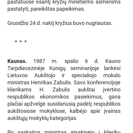
pastatuose esantį kryžių minėtiems asmenims
pastatyti, pareikštas papeikimas.
Gruodžio 24 d. naktį kryžius buvo nugriautas.
* * *
Kaunas.
1987 m. spalio 6 d. Kauno
Tarpdiecezinėje Kunigų seminarijoje lankėsi
Lietuvos Aukštojo ir specialiojo mokslo
ministras Henrikas Zabulis. Savo konferencijoje
klierikams H. Zabulis aukštai įvertino
respublikos ekonomikos pasiekimus, gana
plačiai apžvelgė susidariusią padėtį respublikos
aukštosiose mokyklose, kalbėjo apie įvairias
aukštųjų mokyklų kategorijas.
Po paskaitos ministras atsakinėjo į klierikų