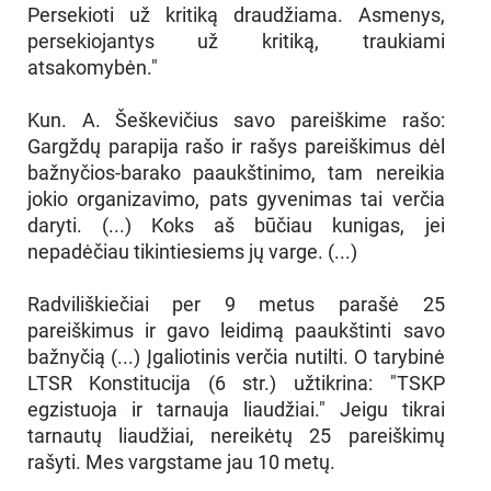
Persekioti už kritiką draudžiama. Asmenys,
persekiojantys už kritiką, traukiami
atsakomybėn."
Kun. A. Šeškevičius savo pareiškime rašo:
Gargždų parapija rašo ir rašys pareiškimus dėl
bažnyčios-barako paaukštinimo, tam nereikia
jokio organizavimo, pats gyvenimas tai verčia
daryti. (...) Koks aš būčiau kunigas, jei
nepadėčiau tikintiesiems jų varge. (...)
Radviliškiečiai per 9 metus parašė 25
pareiškimus ir gavo leidimą paaukštinti savo
bažnyčią (...) Įgaliotinis verčia nutilti. O tarybinė
LTSR Konstitucija (6 str.) užtikrina: "TSKP
egzistuoja ir tarnauja liaudžiai." Jeigu tikrai
tarnautų liaudžiai, nereikėtų 25 pareiškimų
rašyti. Mes vargstame jau 10 metų.