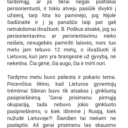
tardomąjį, ar jis tikrai negali politiškai
persiorientuoti, ir tokiu atveju pasiūlė išvykti į
užsienį, tarp kita ko paminėjo, jog Nijolė
Sadūnaitė ir į ją panašūs taip pat gali
netrukdomai išvažiuoti. B. Poškus atsakė, jog su
persiorientavimu ar perorientavimu nieko
neišeis, nesugebės pamiršti laisvės, nors tuo
metu jam tebuvo 12 metų, o išvažiuoti iš
Lietuvos, kuri jam yra brangesnė už gyvybą, nė
neketina. Čia gimė, čia augo, čia ir mirti nori.
Tardymo metu buvo paliesta ir pokario tema.
Pocevičius tikino, kad Lietuvos gyventojų
trėmimai Sibiran buvo tik atsakas į ginkluotą
pasipriešinimą. "Gerai prisimenu pirmąją
okupaciją, tada nebuvo jokio ginkluoto
pasipriešinimo, o kiek ištrėmė į Rusiją, kiek
nužudė Lietuvoje?! Šiandien tai niekam ne
paslaptis. Aš gerai prisimenu tas skausmo