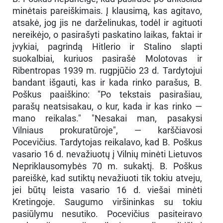
minėtais pareiškimais. Į klausimą, kas agitavo,
atsakė, jog jis ne darželinukas, todėl ir agituoti
nereikėjo, o pasirašyti paskatino laikas, faktai ir
įvykiai, pagrindą Hitlerio ir Stalino slapti
suokalbiai, kuriuos pasirašė Molotovas ir
Ribentropas 1939 m. rugpjūčio 23 d. Tardytojui
bandant išgauti, kas ir kada rinko parašus, B.
Poškus paaiškino: "Po tekstais pasirašiau,
parašų neatsisakau, o kur, kada ir kas rinko —
mano reikalas." "Nesakai man, pasakysi
Vilniaus prokuratūroje", — karščiavosi
Pocevičius. Tardytojas reikalavo, kad B. Poškus
vasario 16 d. nevažiuotų į Vilnių minėti Lietuvos
Nepriklausomybės 70 m. sukaktį. B. Poškus
pareiškė, kad sutiktų nevažiuoti tik tokiu atveju,
jei būtų leista vasario 16 d. viešai minėti
Kretingoje. Saugumo viršininkas su tokiu
pasiūlymu nesutiko. Pocevičius pasiteiravo