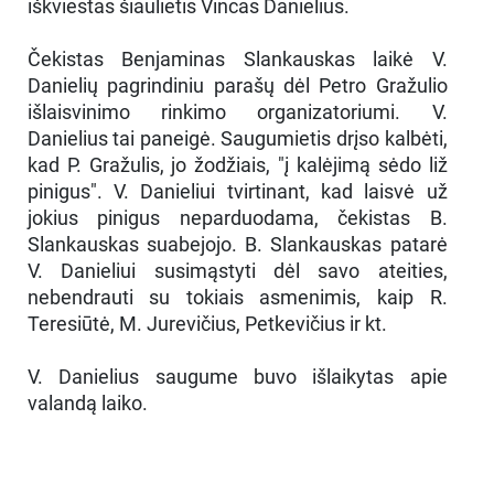
iškviestas šiaulietis Vincas Danielius.
Čekistas Benjaminas Slankauskas laikė V.
Danielių pagrindiniu parašų dėl Petro Gražulio
išlaisvinimo rinkimo organizatoriumi. V.
Danielius tai paneigė. Saugumietis drįso kalbėti,
kad P. Gražulis, jo žodžiais, "į kalėjimą sėdo liž
pinigus". V. Danieliui tvirtinant, kad laisvė už
jokius pinigus neparduodama, čekistas B.
Slankauskas suabejojo. B. Slankauskas patarė
V. Danieliui susimąstyti dėl savo ateities,
nebendrauti su tokiais asmenimis, kaip R.
Teresiūtė, M. Jurevičius, Petkevičius ir kt.
V. Danielius saugume buvo išlaikytas apie
valandą laiko.