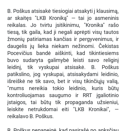
B. Poškus atsisakė tiesiogiai atsakyti į klausimą,
ar skaitęs "LKB Kroniką" — tai jo asmeninis
reikalas. Jo tvirtu įsitikinimu, "Kronika" rašo
tiesą, tik gaila, kad ji negali aprėpti visų tautos
žmonių patiriamas kančias ir pergyvenimus, ir
daugelis jų lieka niekam nežinomi. Čekistas
Pocevičius bandė aiškinti, kad tikintiesiems
buvo sudaryta galimybė leisti savo religinį
leidinį, tik vyskupai atsisakė. B. Poškus
patikslino, jog vyskupai, atsisakydami leidinio,
išreiškė ne tik savo, bet ir visų tikinčiųjų valią,
"mums nereikia tokio leidinio, kuris būtų
kontroliuojamas saugumo ir RRT įgaliotinio
įstaigos, tai būtų tik propaganda užsieniui,
leiskite netrukdomai eiti "LKB Kronikai", —
reikalavo B. Poškus.
B. Poškus nepaneigė, kad pasirašė po anksčiau