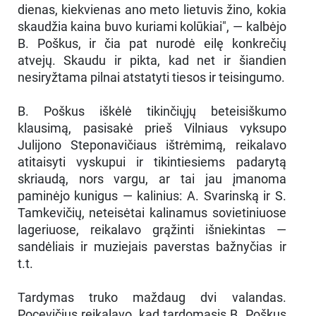
dienas, kiekvienas ano meto lietuvis žino, kokia
skaudžia kaina buvo kuriami kolūkiai", — kalbėjo
B. Poškus, ir čia pat nurodė eilę konkrečių
atvejų. Skaudu ir pikta, kad net ir šiandien
nesiryžtama pilnai atstatyti tiesos ir teisingumo.
B. Poškus iškėlė tikinčiųjų beteisiškumo
klausimą, pasisakė prieš Vilniaus vyksupo
Julijono Steponavičiaus ištrėmimą, reikalavo
atitaisyti vyskupui ir tikintiesiems padarytą
skriaudą, nors vargu, ar tai jau įmanoma
paminėjo kunigus — kalinius: A. Svarinską ir S.
Tamkevičių, neteisėtai kalinamus sovietiniuose
lageriuose, reikalavo grąžinti išniekintas —
sandėliais ir muziejais paverstas bažnyčias ir
t.t.
Tardymas truko maždaug dvi valandas.
Pocevičius reikalavo, kad tardomasis B. Poškus