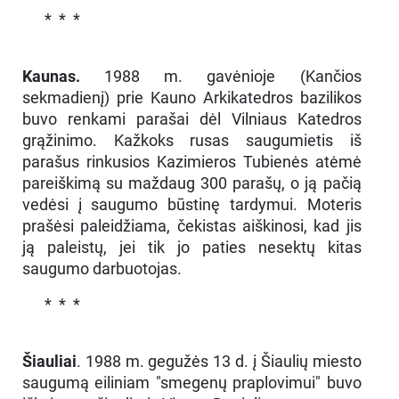
* * *
Kaunas.
1988 m. gavėnioje (Kančios
sekmadienį) prie Kauno Arkikatedros bazilikos
buvo renkami parašai dėl Vilniaus Katedros
grąžinimo. Kažkoks rusas saugumietis iš
parašus rinkusios Kazimieros Tubienės atėmė
pareiškimą su maždaug 300 parašų, o ją pačią
vedėsi į saugumo būstinę tardymui. Moteris
prašėsi paleidžiama, čekistas aiškinosi, kad jis
ją paleistų, jei tik jo paties nesektų kitas
saugumo darbuotojas.
* * *
Šiauliai
. 1988 m. gegužės 13 d. į Šiaulių miesto
saugumą eiliniam "smegenų praplovimui" buvo