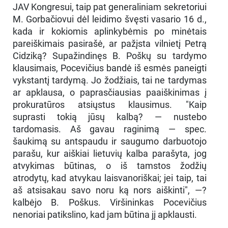
JAV Kongresui, taip pat generaliniam sekretoriui
M. Gorbačiovui dėl leidimo švęsti vasario 16 d.,
kada ir kokiomis aplinkybėmis po minėtais
pareiškimais pasirašė, ar pažįsta vilnietį Petrą
Cidziką? Supažindinęs B. Poškų su tardymo
klausimais, Pocevičius bandė iš esmės paneigti
vykstantį tardymą. Jo žodžiais, tai ne tardymas
ar apklausa, o paprasčiausias paaiškinimas į
prokuratūros atsiųstus klausimus. "Kaip
suprasti tokią jūsų kalbą? — nustebo
tardomasis. Aš gavau raginimą — spec.
šaukimą su antspaudu ir saugumo darbuotojo
parašu, kur aiškiai lietuvių kalba parašyta, jog
atvykimas būtinas, o iš tamstos žodžių
atrodytų, kad atvykau laisvanoriškai; jei taip, tai
aš atsisakau savo noru ką nors aiškinti", —?
kalbėjo B. Poškus. Viršininkas Pocevičius
nenoriai patikslino, kad jam būtina jį apklausti.