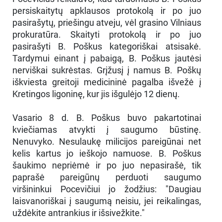
persiskaitytų apklausos protokolą ir po juo
pasirašytų, priešingu atveju, vėl grasino Vilniaus
prokuratūra. Skaityti protokolą ir po juo
pasirašyti B. Poškus kategoriškai atsisakė.
Tardymui einant į pabaigą, B. Poškus jautėsi
nerviškai sukrėstas. Grįžusį į namus B. Poškų
iškviesta greitoji medicininė pagalba išvežė į
Kretingos ligoninę, kur jis išgulėjo 12 dienų.
Vasario 8 d. B. Poškus buvo pakartotinai
kviečiamas atvykti į saugumo būstinę.
Nenuvyko. Nesulaukę milicijos pareigūnai net
kelis kartus jo ieškojo namuose. B. Poškus
šaukimo nepriėmė ir po juo nepasirašė, tik
paprašė pareigūnų perduoti saugumo
viršininkui Pocevičiui jo žodžius: "Daugiau
laisvanoriškai į saugumą neisiu, jei reikalingas,
uždėkite antrankius ir išsivežkite."