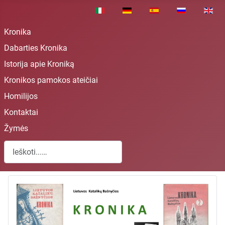
Pasirinkite savo kalbą
Kronika
Dabarties Kronika
Istorija apie Kroniką
Kronikos pamokos ateičiai
Homilijos
Kontaktai
Žymės
Paieška