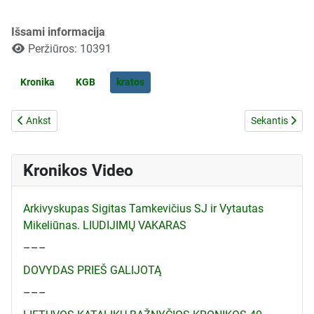
Išsami informacija
Peržiūros: 10391
Kronika
KGB
kratos
Ankstesnis straipsnis: PAREIŠKIMAI IR PROTESTAI
Kitas straipsn
Ankst
Sekantis
Kronikos Video
Arkivyskupas Sigitas Tamkevičius SJ ir Vytautas
Mikeliūnas. LIUDIJIMŲ VAKARAS
–––
DOVYDAS PRIEŠ GALIJOTĄ
–––