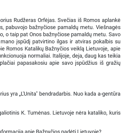
ktorius Rudžeras Orfėjas. Svečias iš Romos aplankė
lus, pabuvojo bažnyčiose pamaldų metu. Viešnagės
ilo, o taip pat Onos bažnyčiose pamaldų metu. Savo
 mano įspūdį patvirtino ilgas ir atviras pokalbis su
pie Romos Katalikų Bažnyčios veiklą Lietuvoje, apie
nkcionuoja normaliai. Italijoje, deja, daug kas teikia
aš plačiai papasakosiu apie savo įspūdžius iš gražių
rius yra „L'Unita" bendradarbis. Nuo kada a-gentūra
galiotinis K. Tumėnas. Lietuvoje nėra kataliko, kuris
 informaciją apie Bažnyčios padėtį Lietuvoje?