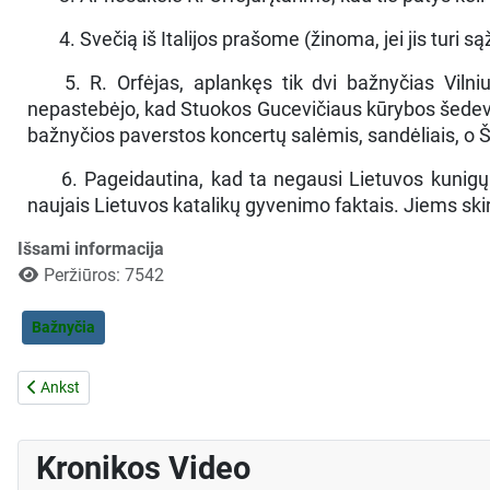
4. Svečią iš Italijos prašome (žinoma, jei jis turi 
5. R. Orfėjas, aplankęs tik dvi bažnyčias Vilniu
nepastebėjo, kad Stuokos Gucevičiaus kūrybos šedevras
bažnyčios paverstos koncertų salėmis, sandėliais, o Š
6. Pageidautina, kad ta negausi Lietuvos kunigų g
naujais Lietuvos katalikų gyvenimo faktais. Jiems sk
Išsami informacija
Peržiūros: 7542
Bažnyčia
Ankstesnis straipsnis: Kronika Nr. 8 - Žemėlapis
Ankst
Kronikos Video