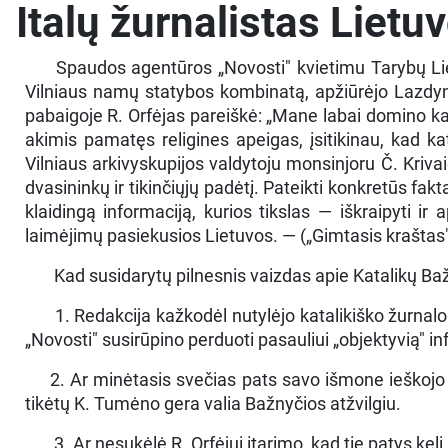
Italų žurnalistas Lietu
Spaudos agentūros „Novosti" kvietimu Tarybų Liet
Vilniaus namų statybos kombinatą, apžiūrėjo Lazdyn
pabaigoje R. Orfėjas pareiškė: „Mane labai domino ka
akimis pamatęs religines apeigas, įsitikinau, kad kat
Vilniaus arkivyskupijos valdytoju monsinjoru Č. Kriv
dvasininkų ir tikinčiųjų padėtį. Pateikti konkretūs fak
klaidingą informaciją, kurios tikslas — iškraipyti ir
laimėjimų pasiekusios Lietuvos. — („Gimtasis kraštas"
Kad susidarytų pilnesnis vaizdas apie Katalikų Ba
1. Redakcija kažkodėl nutylėjo katalikiško žurnal
„Novosti" susirūpino perduoti pasauliui „objektyvią" in
2. Ar minėtasis svečias pats savo išmone ieškojo ti
tikėtų K. Tumėno gera valia Bažnyčios atžvilgiu.
3. Ar nesukėlė R. Orfėjui įtarimo, kad tie patys ke