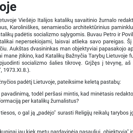
voje
uvoje Viešėjo Italijos katalikų savaitinio žurnalo reda
us, Karoliniškes, senamiesčio architektūrinius pamink
talikų padėtis socializmo sąlygomis. Buvau Petro ir Pov
alikai nepersekiojami, laisvai atlieka savo pareigas. Šį
aičiu. Aukštas dvasininkas man objektyviai papasakojo a
tai mane įtikino, kad Katalikų Bažnyčia Tarybų Lietuvoje fu
 apjuodinti socializmo šalies tikrovę. Grįžęs į tėvynę, 
, 1973.XI.8.).
žnyčios padėtį Lietuvoje, pateiksime keletą pastabų:
o pavadinimą, todėl peršasi mintis, kad minėtasis redakto
formaciją per katalikų žurnalistus?
esos, o gal ją „padėjo" surasti Religijų reikalų tarybos į
li kunigai jau kiek metų pardavinėja pasauliui „objektyvią"