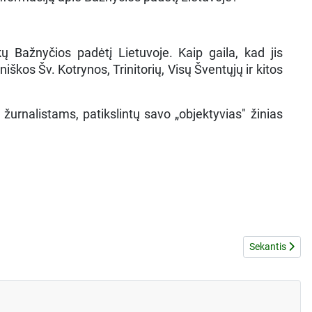
kų Bažnyčios padėtį Lietuvoje. Kaip gaila, kad jis
kos Šv. Kotrynos, Trinitorių, Visų Šventųjų ir kitos
žurnalistams, patikslintų savo „objektyvias" žinias
.
Kitas straipsn
Sekantis