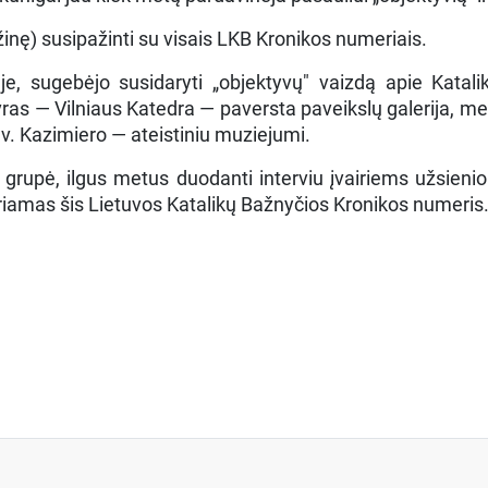
sąžinę) susipažinti su visais LKB Kronikos numeriais.
je, sugebėjo susidaryti „objektyvų" vaizdą apie Katali
 — Vilniaus Katedra — paversta paveikslų galerija, meniš
v. Kazimiero — ateistiniu muziejumi.
rupė, ilgus metus duodanti interviu įvairiems užsienio 
iriamas šis Lietuvos Katalikų Bažnyčios Kronikos numeris