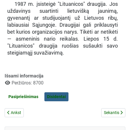
1987 m. įsisteigė "Lituanicos" draugija. Jos
uždavinys suartinti lietuvišką jaunimą,
gyvenantį ar studijuojantį už Lietuvos ribų,
labiausiai Sąjungoje. Draugijai gali priklausyti
bet kurios organizacijos narys. Tikėti ar netikėti
— asmeninis nario reikalas. Liepos 15 d.
"Lituanicos" draugija ruošias sušaukti savo
steigiamąjį suvažiavimą.
Išsami informacija
Peržiūros: 8700
Pasipriešinimas
Disidentai
Ankstesnis straipsnis: REABILITUOTAS A. A. VYSKUPAS MEČISLOV
Kitas straips
Ankst
Sekantis