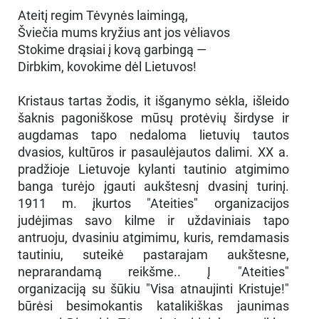
Ateitį regim Tėvynės laimingą,
Šviečia mums kryžius ant jos vėliavos
Stokime drąsiai į kovą garbingą —
Dirbkim, kovokime dėl Lietuvos!
Kristaus tartas žodis, it išganymo sėkla, išleido
šaknis pagoniškose mūsų protėvių širdyse ir
augdamas tapo nedaloma lietuvių tautos
dvasios, kultūros ir pasaulėjautos dalimi. XX a.
pradžioje Lietuvoje kylanti tautinio atgimimo
banga turėjo įgauti aukštesnį dvasinį turinį.
1911 m. įkurtos "Ateities" organizacijos
judėjimas savo kilme ir uždaviniais tapo
antruoju, dvasiniu atgimimu, kuris, remdamasis
tautiniu, suteikė pastarajam aukštesne,
neprarandamą reikšme.. Į "Ateities"
organizaciją su šūkiu "Visa atnaujinti Kristuje!"
būrėsi besimokantis katalikiškas jaunimas