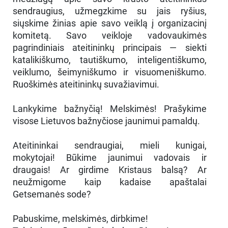
sendraugius, užmegzkime su jais ryšius,
siųskime žinias apie savo veiklą į organizacinį
komitetą. Savo veikloje vadovaukimės
pagrindiniais ateitininkų principais — siekti
katalikiškumo, tautiškumo, inteligentiškumo,
veiklumo, šeimyniškumo ir visuomeniškumo.
Ruoškimės ateitininkų suvažiavimui.
Lankykime bažnyčią! Melskimės! Prašykime
visose Lietuvos bažnyčiose jaunimui pamaldų.
Ateitininkai sendraugiai, mieli kunigai,
mokytojai! Būkime jaunimui vadovais ir
draugais! Ar girdime Kristaus balsą? Ar
neužmigome kaip kadaise apaštalai
Getsemanės sode?
Pabuskime, melskimės, dirbkime!