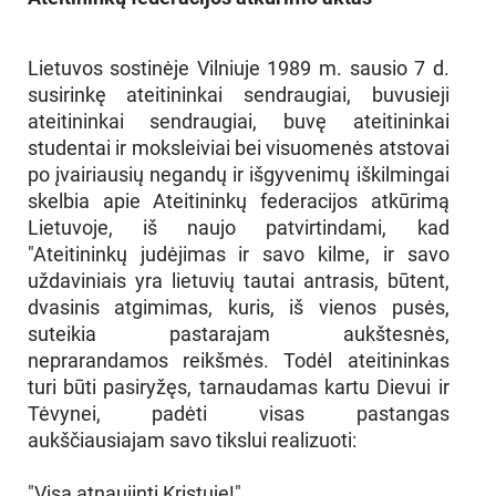
Lietuvos sostinėje Vilniuje 1989 m. sausio 7 d.
susirinkę ateitininkai sendraugiai, buvusieji
ateitininkai sendraugiai, buvę ateitininkai
studentai ir moksleiviai bei visuomenės atstovai
po įvairiausių negandų ir išgyvenimų iškilmingai
skelbia apie Ateitininkų federacijos atkūrimą
Lietuvoje, iš naujo patvirtindami, kad
"Ateitininkų judėjimas ir savo kilme, ir savo
uždaviniais yra lietuvių tautai antrasis, būtent,
dvasinis atgimimas, kuris, iš vienos pusės,
suteikia pastarajam aukštesnės,
neprarandamos reikšmės. Todėl ateitininkas
turi būti pasiryžęs, tarnaudamas kartu Dievui ir
Tėvynei, padėti visas pastangas
aukščiausiajam savo tikslui realizuoti:
"Visa atnaujinti Kristuje!"