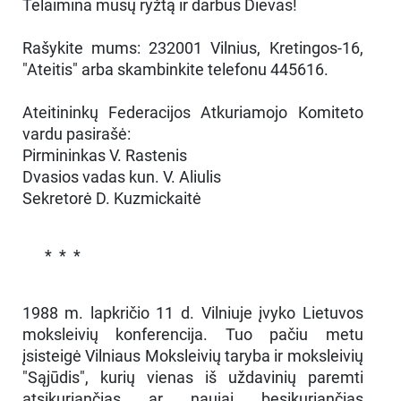
Telaimina mūsų ryžtą ir darbus Dievas!
Rašykite mums: 232001 Vilnius, Kretingos-16,
"Ateitis" arba skambinkite telefonu 445616.
Ateitininkų Federacijos Atkuriamojo Komiteto
vardu pasirašė:
Pirmininkas V. Rastenis
Dvasios vadas kun. V. Aliulis
Sekretorė D. Kuzmickaitė
* * *
1988 m. lapkričio 11 d. Vilniuje įvyko Lietuvos
moksleivių konferencija. Tuo pačiu metu
įsisteigė Vilniaus Moksleivių taryba ir moksleivių
"Sąjūdis", kurių vienas iš uždavinių paremti
atsikuriančias ar naujai besikuriančias