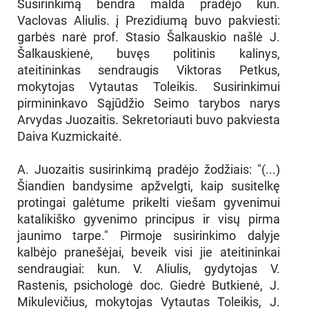
Susirinkimą bendra malda pradėjo kun.
Vaclovas Aliulis. į Prezidiumą buvo pakviesti:
garbės narė prof. Stasio Šalkauskio našlė J.
Šalkauskienė, buvęs politinis kalinys,
ateitininkas sendraugis Viktoras Petkus,
mokytojas Vytautas Toleikis. Susirinkimui
pirmininkavo Sąjūdžio Seimo tarybos narys
Arvydas Juozaitis. Sekretoriauti buvo pakviesta
Daiva Kuzmickaitė.
A. Juozaitis susirinkimą pradėjo žodžiais: "(...)
Šiandien bandysime apžvelgti, kaip susitelkę
protingai galėtume prikelti viešam gyvenimui
katalikiško gyvenimo principus ir visų pirma
jaunimo tarpe." Pirmoje susirinkimo dalyje
kalbėjo pranešėjai, beveik visi jie ateitininkai
sendraugiai: kun. V. Aliulis, gydytojas V.
Rastenis, psichologė doc. Giedrė Butkienė, J.
Mikulevičius, mokytojas Vytautas Toleikis, J.