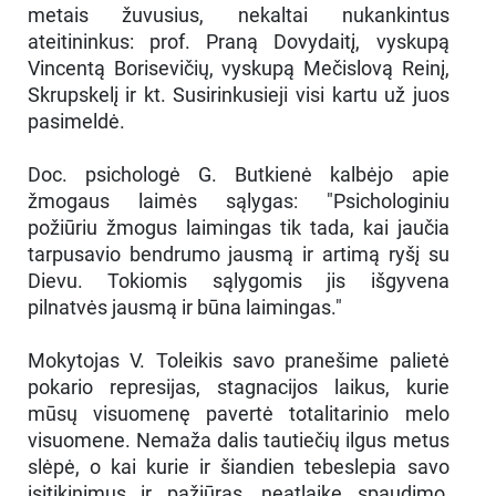
metais žuvusius, nekaltai nukankintus
ateitininkus: prof. Praną Dovydaitį, vyskupą
Vincentą Borisevičių, vyskupą Mečislovą Reinį,
Skrupskelį ir kt. Susirinkusieji visi kartu už juos
pasimeldė.
Doc. psichologė G. Butkienė kalbėjo apie
žmogaus laimės sąlygas: "Psichologiniu
požiūriu žmogus laimingas tik tada, kai jaučia
tarpusavio bendrumo jausmą ir artimą ryšį su
Dievu. Tokiomis sąlygomis jis išgyvena
pilnatvės jausmą ir būna laimingas."
Mokytojas V. Toleikis savo pranešime palietė
pokario represijas, stagnacijos laikus, kurie
mūsų visuomenę pavertė totalitarinio melo
visuomene. Nemaža dalis tautiečių ilgus metus
slėpė, o kai kurie ir šiandien tebeslepia savo
įsitikinimus ir pažiūras, neatlaikę spaudimo,