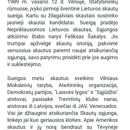
1989 m. vasario 12 d. Vilniuje, Statybininkų
rūmuose, įvyko pirmoji šventinė Lietuvos skautų
sueiga. Kartu su žilagalviais skautais susirinko
jaunieji skautai kandidatai. Sueigą pradėjo
Nepriklausomos Lietuvos skautas, Sąjungos
atkūrimo štabo narys Feliksas Šakalys. Jis
trumpai apžvelgė skautų istoriją, pakvietė
senuosius skautus paremt naujai atsikuriančią
sąjungą, savo patyrimu prisidėti prie jos augimo
ir suklestėjimo.
Sueigos metu skautus sveikino Vilniaus
Moksleivių taryba, Ateitininkų organizacija,
Demokratų partijos, "Laisvės lygos" ir "Sąjūdžio"
atstovai, pasisakė Tremtinių klubo nariai,
atstovas iš Latvijos, svečiai iš JAV, Venecuelos.
Visi jie džiaugėsi atsikuriančia Skautų sąjunga,
linkėjo jai kuo geriausios kloties. Apie Amerikos
skautus ir jų norą bendraut su Tėvynėje