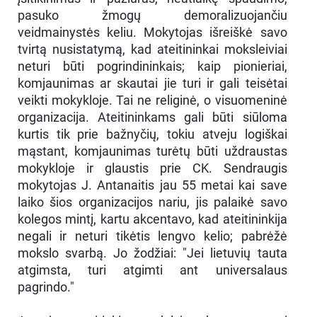
pasuko žmogų demoralizuojančiu
veidmainystės keliu. Mokytojas išreiškė savo
tvirtą nusistatymą, kad ateitininkai moksleiviai
neturi būti pogrindininkais; kaip pionieriai,
komjaunimas ar skautai jie turi ir gali teisėtai
veikti mokykloje. Tai ne religinė, o visuomeninė
organizacija. Ateitininkams gali būti siūloma
kurtis tik prie bažnyčių, tokiu atveju logiškai
mąstant, komjaunimas turėtų būti uždraustas
mokykloje ir glaustis prie CK. Sendraugis
mokytojas J. Antanaitis jau 55 metai kai save
laiko šios organizacijos nariu, jis palaikė savo
kolegos mintį, kartu akcentavo, kad ateitininkija
negali ir neturi tikėtis lengvo kelio; pabrėžė
mokslo svarbą. Jo žodžiai: "Jei lietuvių tauta
atgimsta, turi atgimti ant universalaus
pagrindo."