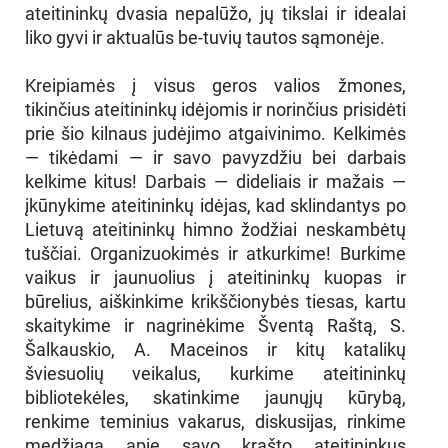
ateitininkų dvasia nepalūžo, jų tikslai ir idealai
liko gyvi ir aktualūs be-tuvių tautos sąmonėje.
Kreipiamės į visus geros valios žmones,
tikinčius ateitininkų idėjomis ir norinčius prisidėti
prie šio kilnaus judėjimo atgaivinimo. Kelkimės
— tikėdami — ir savo pavyzdžiu bei darbais
kelkime kitus! Darbais — dideliais ir mažais —
įkūnykime ateitininkų idėjas, kad sklindantys po
Lietuvą ateitininkų himno žodžiai neskambėtų
tuščiai. Organizuokimės ir atkurkime! Burkime
vaikus ir jaunuolius į ateitininkų kuopas ir
būrelius, aiškinkime krikščionybės tiesas, kartu
skaitykime ir nagrinėkime Šventą Raštą, S.
Šalkauskio, A. Maceinos ir kitų katalikų
šviesuolių veikalus, kurkime ateitininkų
bibliotekėles, skatinkime jaunųjų kūrybą,
renkime teminius vakarus, diskusijas, rinkime
medžiagą apie savo krašto ateitininkus