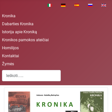
Pasirinkite savo kalbą
Kronika
Dabarties Kronika
Istorija apie Kroniką
Kronikos pamokos ateičiai
Homilijos
Kontaktai
Žymės
Paieška