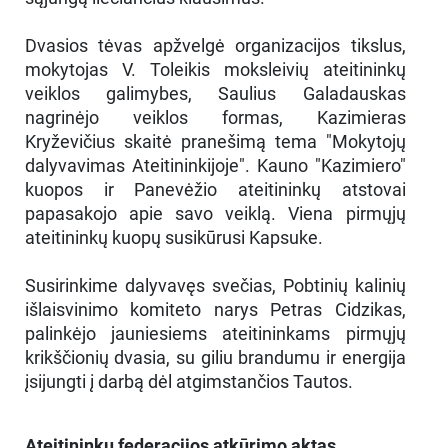
Dvasios tėvas apžvelgė organizacijos tikslus,
mokytojas V. Toleikis moksleivių ateitininkų
veiklos galimybes, Saulius Galadauskas
nagrinėjo veiklos formas, Kazimieras
Kryževičius skaitė pranešimą tema "Mokytojų
dalyvavimas Ateitininkijoje". Kauno "Kazimiero"
kuopos ir Panevėžio ateitininkų atstovai
papasakojo apie savo veiklą. Viena pirmųjų
ateitininkų kuopų susikūrusi Kapsuke.
Susirinkime dalyvavęs svečias, Pobtinių kalinių
išlaisvinimo komiteto narys Petras Cidzikas,
palinkėjo jauniesiems ateitininkams pirmųjų
krikščionių dvasia, su giliu brandumu ir energija
įsijungti į darbą dėl atgimstančios Tautos.
Ateitininkų federacijos atkūrimo aktas