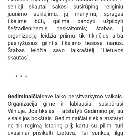
senieji skautai sakosi susirūpiną religiniu
jaunimo auklėjimu, jų manymu, spragas
tikėjime būtų galima bandyti užpildyti
šeštadieninėmis paskaitomis; štabas į
organizaciją leidžia priimu tik tikinčius arba
pasiryžusius gilintis tikėjimo tiesose narius.
Štabas leidžia savo laikraštėlį "Lietuvos
skautas".
* * *
Gediminaičiai
save laiko persitvarkymo vaikais.
Organizacija gimė ir labiausiai susibūrusi
Vilniuje. Jos tikslas — atstatyti Gedimino pilį su
visais jos bokštais. Gediminaičiai siekia atstatyt
ne tik regimą istorinę pilį; kartu su pilimi turi
dvasiniai prisikelti Lietuva. Tai sunkus, ilgų