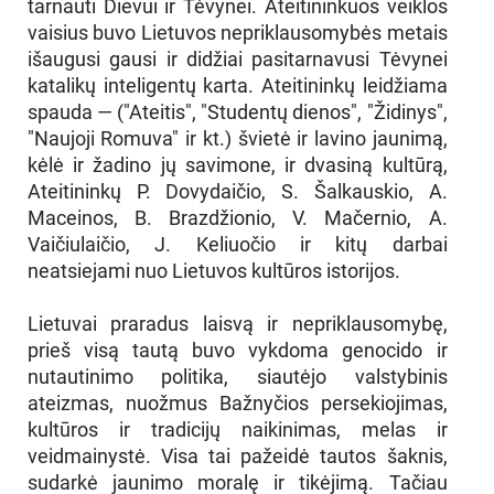
tarnauti Dievui ir Tėvynei. Ateitininkuos veiklos
vaisius buvo Lietuvos nepriklausomybės metais
išaugusi gausi ir didžiai pasitarnavusi Tėvynei
katalikų inteligentų karta. Ateitininkų leidžiama
spauda — ("Ateitis", "Studentų dienos", "Židinys",
"Naujoji Romuva" ir kt.) švietė ir lavino jaunimą,
kėlė ir žadino jų savimone, ir dvasiną kultūrą,
Ateitininkų P. Dovydaičio, S. Šalkauskio, A.
Maceinos, B. Brazdžionio, V. Mačernio, A.
Vaičiulaičio, J. Keliuočio ir kitų darbai
neatsiejami nuo Lietuvos kultūros istorijos.
Lietuvai praradus laisvą ir nepriklausomybę,
prieš visą tautą buvo vykdoma genocido ir
nutautinimo politika, siautėjo valstybinis
ateizmas, nuožmus Bažnyčios persekiojimas,
kultūros ir tradicijų naikinimas, melas ir
veidmainystė. Visa tai pažeidė tautos šaknis,
sudarkė jaunimo moralę ir tikėjimą. Tačiau