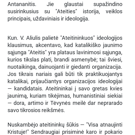
Antananitis. Jie glaustai supažindino
susirinkusius su "Ateities" istorija, veiklos
principais, uždaviniais ir ideologija.
Kun. V. Aliulis palietė "Ateitininkuos" ideologijos
klausimus, akcentavo, kad katalikiško jaunimo
sąjunga "Ateitis" yra plataus lavinimosi sąjunga,
kurios tikslas plati, brandi asmenybė; tai šviesi,
nuotaikinga, dainuojanti ir giedanti organizacija.
Jos tikrais nariais gali būti tik praktikuojantys
katalikai, prijaučiantys organizacijos ideologijai
— kandidatais. Ateitininkai į savo gretas kvies
jaunimą, kuriam tikėjimas, humanistiniai siekiai
— dora, artimo ir Tėvynės meilė dar neprarado
savo tikrosios reikšmės.
Nuskambėjo ateitininkų šūkis — "Visa atnaujinti
Kristuje!" Sendraugiai prisiminė karo ir pokario