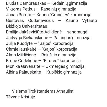
Liudas Dambrauskas — Kėdainių gimnazija
Viktoras Petkus — Raseinių gimnazija
Jonas Boruta — Kauno "Grandies" korporacija
Gustavas Gudanavičius — Kauno Vytauto
Didžiojo Universitetas
Emilija Jakševičiūtė-Adiklienė — sendraugė
Jadvyga Bieliauskienė — Palangos gimnazija
Julija Kuodytė — "Gajos" korporacija
Chmieliauskaitė — "Gajos" korporacija
Alma Mikličienė — Rokiškio gimnazija
Bronė Gudelienė — "Birutės" korporacija
Monika Gavėnaitė — Ukmergės gimnazija
Albina Pajauskaitė — Kupiškio gimnazija
Visiems Trokštantiems Atnaujinti
Tėvyne Kristuje