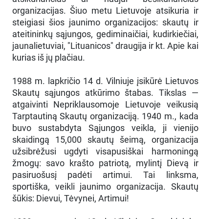
organizacijas. Šiuo metu Lietuvoje atsikuria ir
steigiasi šios jaunimo organizacijos: skautų ir
ateitininkų sąjungos, gediminaičiai, kudirkiečiai,
jaunalietuviai, "Lituanicos" draugija ir kt. Apie kai
kurias iš jų plačiau.
1988 m. lapkričio 14 d. Vilniuje įsikūrė Lietuvos
Skautų sąjungos atkūrimo štabas. Tikslas —
atgaivinti Nepriklausomoje Lietuvoje veikusią
Tarptautiną Skautų organizaciją. 1940 m., kada
buvo sustabdyta Sąjungos veikla, ji vienijo
skaidingą 15,000 skautų šeimą, organizacija
užsibrėžusi ugdyti visapusiškai harmoningą
žmogų: savo krašto patriotą, mylintį Dievą ir
pasiruošusį padėti artimui. Tai linksma,
sportiška, veikli jaunimo organizacija. Skautų
šūkis: Dievui, Tėvynei, Artimui!