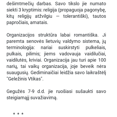
dešimtmečių darbas. Savo tikslo jie numato
siekti 3 kryptimis: religija (propaguoja pagonybę,
kitų religijų atžvilgiu — tolerantiški), tautos
papročiais, amatais.
Organizacijos struktūra labai romantiška. Ji
paremta senovės lietuvių valdymo sistema, jų
terminologija: nariai suskirstyti pulkeliais,
pulkais, pilimis; jiems vadovauja vaidilučiai,
vaidilutės, kriviai. Organizacija jau turi apie 100
narių, tai vaikų organizacija, joje beveik nėra
suaugusių. Gediminaičiai leidžia savo laikraštėlį
"Geležinis Vtikas".
Gegužės 7-9 d.d. jie ruošiasi sušaukti savo
steigiamąjį suvažiavimą.
* * *