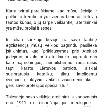
Kartu tvirtai pareiškiame, kad mūsų išeivija ir
politiniai tremtiniai yra vienas bendras lietuvių
tautos kūnas, o jų tarpe veikiantieji ateitininkai
yra mūsų broliai ir sesės.
Ir toliau sunkioje kovoje už savo tautinę
egzistenciją mūsų veiklos pagrindu pasilieka
įsitikinimas, kad "priklausymas prie Ateities
judėjimo privalo būti ateidninko suprantamas
kaip sąmoningas, nenuilstamas ruošimasis
tapti karštu Lietuvos patriotu, aiškiai
susipratusiu kataliku, tikru inteligentu
šviesuoliu, aktyviu veikėju visuomenininku ir
geru savo profesijos specialistu."
Tolesnėje savo veikloje ateitininkija vadovausis
nuo 1911 m. einančiąja jos ideologine ir