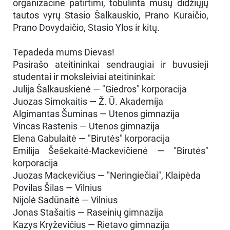
organizacine patirtimi, tobulinta mūsų didžiųjų
tautos vyrų Stasio Šalkauskio, Prano Kuraičio,
Prano Dovydaičio, Stasio Ylos ir kitų.
Tepadeda mums Dievas!
Pasirašo ateitininkai sendraugiai ir buvusieji
studentai ir moksleiviai ateitininkai:
Julija Šalkauskienė — "Giedros" korporacija
Juozas Simokaitis — Ž. Ū. Akademija
Algimantas Šuminas — Utenos gimnazija
Vincas Rastenis — Utenos gimnazija
Elena Gabulaitė — "Birutės" korporacija
Emilija Šešekaitė-Mackevičienė — "Birutės"
korporacija
Juozas Mackevičius — "Neringiečiai", Klaipėda
Povilas Šilas — Vilnius
Nijolė Sadūnaitė — Vilnius
Jonas Stašaitis — Raseinių gimnazija
Kazys Kryževičius — Rietavo gimnazija