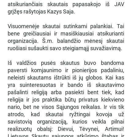
atsikuriančiais skautais papasakojo iš JAV
grįžęs rašytojas Kazys Saja.
Visuomenėje skautai sutinkami palankiai. Tai
bene greičiausiai ir masiškiausiai atsikurianti
organizacija. Š.m. balandžio mėnesį skautai
ruošiasi sušaukti savo steigiamąjį suvažiavimą.
Iš valdžios pusės skautus buvo bandoma
paversti komjaunimo ir pionierijos padaliniu,
neleisti skautams ištrūkti iš jų globos. Kai kas
yra suinteresuotas ir bando iš skautavimo
pašalinti religiją arba pasiekti bent tiek, kad
religija ir jos praktika būtų privatus kiekvieno
nario, bet ne visos Sąjungos reikalas. Ir vis tik
atrodo, kad skautai ryžtingai kovoja už
savistovią organizaciją, kurios veikla pilnai
realizuotų obalsį: Dievui, Tėvynei, Artimui!
Lietuvos Skautų sąjungos atkūrimo štabas ir