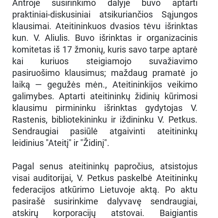
Antroje susirinkimo dalyje buvo aptarti
praktiniai-diskusiniai atsikuriančios Sąjungos
klausimai. Ateitininkuos dvasios tėvu išrinktas
kun. V. Aliulis. Buvo išrinktas ir organizacinis
komitetas iš 17 žmonių, kuris savo tarpe aptarė
kai kuriuos steigiamojo suvažiavimo
pasiruošimo klausimus; maždaug pramatė jo
laiką — gegužės mėn., Ateitininkijos veikimo
galimybes. Aptarti ateitininkų židinių kūrimosi
klausimu pirmininku išrinktas gydytojas V.
Rastenis, bibliotekininku ir iždininku V. Petkus.
Sendraugiai pasiūlė atgaivinti ateitininkų
leidinius "Ateitį" ir "Židinį".
Pagal senus ateitininkų papročius, atsistojus
visai auditorijai, V. Petkus paskelbė Ateitininkų
federacijos atkūrimo Lietuvoje aktą. Po aktu
pasirašė susirinkime dalyvavę sendraugiai,
atskirų korporacijų atstovai. Baigiantis