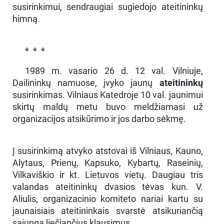
susirinkimui, sendraugiai sugiedojo ateitininkų
himną.
* * *
1989 m. vasario 26 d. 12 val. Vilniuje,
Dailininkų namuose, įvyko jaunų
ateitininkų
susirinkimas. Vilniaus Katedroje 10 val. jaunimui
skirtų maldų metu buvo meldžiamasi už
organizacijos atsikūrimo ir jos darbo sėkmę.
Į susirinkimą atvyko atstovai iš Vilniaus, Kauno,
Alytaus, Prienų, Kapsuko, Kybartų, Raseinių,
Vilkaviškio ir kt. Lietuvos vietų. Daugiau tris
valandas ateitininkų dvasios tėvas kun. V.
Aliulis, organizacinio komiteto nariai kartu su
jaunaisiais ateitininkais svarstė atsikuriančią
sąjungą liečiančius klausimus.