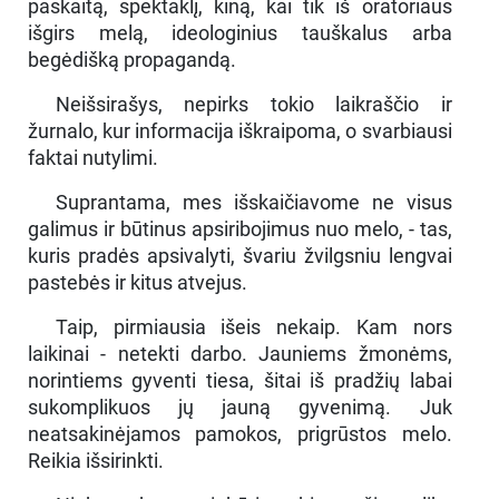
paskaitą, spektaklį, kiną, kai tik iš oratoriaus
išgirs melą, ideologinius tauškalus arba
begėdišką propagandą.
Neišsirašys, nepirks tokio laikraščio ir
žurnalo, kur informacija iškraipoma, o svarbiausi
faktai nutylimi.
Suprantama, mes išskaičiavome ne visus
galimus ir būtinus apsiribojimus nuo melo, - tas,
kuris pradės apsivalyti, švariu žvilgsniu lengvai
pastebės ir kitus atvejus.
Taip, pirmiausia išeis nekaip. Kam nors
laikinai - netekti darbo. Jauniems žmonėms,
norintiems gyventi tiesa, šitai iš pradžių labai
sukomplikuos jų jauną gyvenimą. Juk
neatsakinėjamos pamokos, prigrūstos melo.
Reikia išsirinkti.