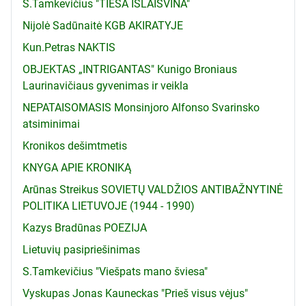
S.Tamkevičius "TIESA IŠLAISVINA"
Nijolė Sadūnaitė KGB AKIRATYJE
Kun.Petras NAKTIS
OBJEKTAS „INTRIGANTAS" Kunigo Broniaus
Laurinavičiaus gyvenimas ir veikla
NEPATAISOMASIS Monsinjoro Alfonso Svarinsko
atsiminimai
Kronikos dešimtmetis
KNYGA APIE KRONIKĄ
Arūnas Streikus SOVIETŲ VALDŽIOS ANTIBAŽNYTINĖ
POLITIKA LIETUVOJE (1944 - 1990)
Kazys Bradūnas POEZIJA
Lietuvių pasipriešinimas
S.Tamkevičius "Viešpats mano šviesa"
Vyskupas Jonas Kauneckas "Prieš visus vėjus"