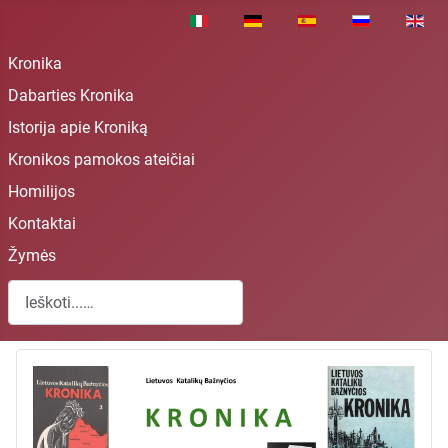
Pasirinkite savo kalbą
Kronika
Dabarties Kronika
Istorija apie Kroniką
Kronikos pamokos ateičiai
Homilijos
Kontaktai
Žymės
Paieška