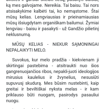
ką mes galvojame. Nereikia. Tai baisu. Tai nors
atsisakykime kalbėti tai, ko nemąstome. Štai
mūsų kelias. Lengviausias ir prieinamiausias
mūsų išsiugdytam organiškam bailumui. Žymiai
lengviau - baisu ir pasakyti - už Gandžio pilietinį
neklusnumą.
MŪSŲ KELIAS - NIEKUR SĄMONINGAI
NEPALAIKYTI MELO.
Suvokus, kur melo pradžia - kiekvienam ji
skirtingai pastebima - atsitraukti nuo šios
gangrenuojančios ribos, nepakli-juoti ideologijos
mirusius kaulelius ir žvynelius, nesusiūti
supuvusį skudurą. Mes būsim nustebinti, kaip
greitai ir beviltiškai nyksta melas - ir kam
priklauso būti nuogam, pasirodys pasauliui
nuogu.