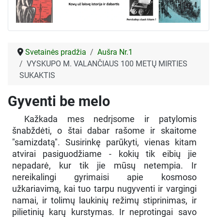
Svetainės pradžia
Aušra Nr.1
VYSKUPO M. VALANČIAUS 100 METŲ MIRTIES
SUKAKTIS
Gyventi be melo
Kažkada mes nedrįsome ir patylomis
šnabždėti, o štai dabar rašome ir skaitome
"samizdatą". Susirinkę parūkyti, vienas kitam
atvirai pasiguodžiame - kokių tik eibių jie
nepadarė, kur tik jie mūsų netempia. Ir
nereikalingi gyrimaisi apie kosmoso
užkariavimą, kai tuo tarpu nugyventi ir vargingi
namai, ir tolimų laukinių režimų stiprinimas, ir
pilietinių karų kurstymas. Ir neprotingai savo