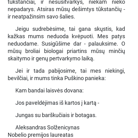
tūkstančiai, ir nesusitvarkys, niekam nieko
nepadarys. Atsiras mūsų dešimtys tūkstančių -
ir neatpažinsim savo šalies.
Jeigu sudrebėsime, tai gana skųstis, kad
kažkas mums neduoda kvėpuoti. Mes patys
neduodame. Susigūšime dar - palauksime. O
mūsų broliai biologai priartins mūsų minčių
skaitymo ir genų pertvarkymo laiką.
Jei ir tada pabijosime, tai mes niekingi,
bevilčiai, ir mums tinka Puškino panieka:
Kam bandai laisvės dovana:
Jos paveldėjimas iš kartos į kartą -
Jungas su barškučiais ir botagas.
Aleksandras Solženicynas
Nobelio premijos laureatas