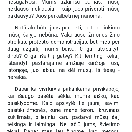
nesugalvosi. Mums užkimšo burnas, mūsų
neklauso, neklausia, - kaip juos priversti mūsų
paklausyti? Juos perkalbėti neįmanoma.
Natūralu būtų juos perrinkti, bet perrinkimo
mūsų šalyje nebūna. Vakaruose žmonės žino
streikus, protesto demonstracijas, bet mes per
daug užguiti, mums baisu. 0 gal atsisakyti
dirbti? O gal išeiti į gatvę? Kiti lemtingi keliai,
išbandyti pastarajame amžiuje karčioje rusų
istorijoje, juo labiau ne dėl mūsų. Iš tiesų -
nereikia.
Dabar, kai visi kirviai pakankamai prisikapojo,
kai išaugo pasėta sėkla, mums aišku, kad
pasiklydome. Kaip apsivylė tie jauni, savimi
pasitikį žmonės, kurie manė teroru, kruvinais
sukilimais, pilietiniu karu padaryti mūsų šalį
teisinga ir laiminga. Ne, ačiū jums, švietimo
tėvai. Dabar mes jau žinome, kad metodų