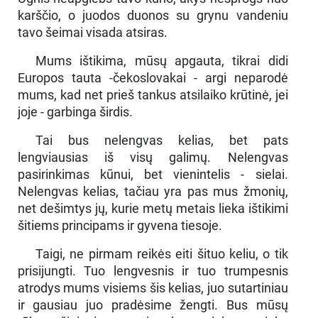
karščio, o juodos duonos su grynu vandeniu
tavo šeimai visada atsiras.
Mums ištikima, mūsų apgauta, tikrai didi
Europos tauta -čekoslovakai - argi neparodė
mums, kad net prieš tankus atsilaiko krūtinė, jei
joje - garbinga širdis.
Tai bus nelengvas kelias, bet pats
lengviausias iš visų galimų. Nelengvas
pasirinkimas kūnui, bet vienintelis - sielai.
Nelengvas kelias, tačiau yra pas mus žmonių,
net dešimtys jų, kurie metų metais lieka ištikimi
šitiems principams ir gyvena tiesoje.
Taigi, ne pirmam reikės eiti šituo keliu, o tik
prisijungti. Tuo lengvesnis ir tuo trumpesnis
atrodys mums visiems šis kelias, juo sutartiniau
ir gausiau juo pradėsime žengti. Bus mūsų