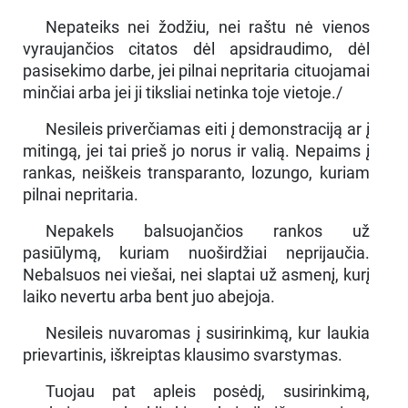
Nepateiks nei žodžiu, nei raštu nė vienos
vyraujančios citatos dėl apsidraudimo, dėl
pasisekimo darbe, jei pilnai nepritaria cituojamai
minčiai arba jei ji tiksliai netinka toje vietoje./
Nesileis priverčiamas eiti į demonstraciją ar į
mitingą, jei tai prieš jo norus ir valią. Nepaims į
rankas, neiškeis transparanto, lozungo, kuriam
pilnai nepritaria.
Nepakels balsuojančios rankos už
pasiūlymą, kuriam nuoširdžiai neprijaučia.
Nebalsuos nei viešai, nei slaptai už asmenį, kurį
laiko nevertu arba bent juo abejoja.
Nesileis nuvaromas į susirinkimą, kur laukia
prievartinis, iškreiptas klausimo svarstymas.
Tuojau pat apleis posėdį, susirinkimą,