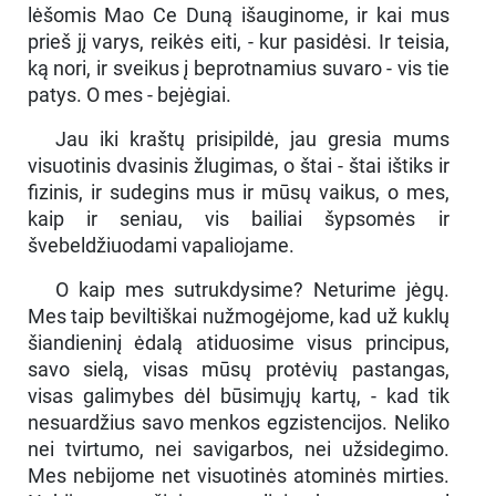
lėšomis Mao Ce Duną išauginome, ir kai mus
prieš jį varys, reikės eiti, - kur pasidėsi. Ir teisia,
ką nori, ir sveikus į beprotnamius suvaro - vis tie
patys. O mes - bejėgiai.
Jau iki kraštų prisipildė, jau gresia mums
visuotinis dvasinis žlugimas, o štai - štai ištiks ir
fizinis, ir sudegins mus ir mūsų vaikus, o mes,
kaip ir seniau, vis bailiai šypsomės ir
švebeldžiuodami vapaliojame.
O kaip mes sutrukdysime? Neturime jėgų.
Mes taip beviltiškai nužmogėjome, kad už kuklų
šiandieninį ėdalą atiduosime visus principus,
savo sielą, visas mūsų protėvių pastangas,
visas galimybes dėl būsimųjų kartų, - kad tik
nesuardžius savo menkos egzistencijos. Neliko
nei tvirtumo, nei savigarbos, nei užsidegimo.
Mes nebijome net visuotinės atominės mirties.