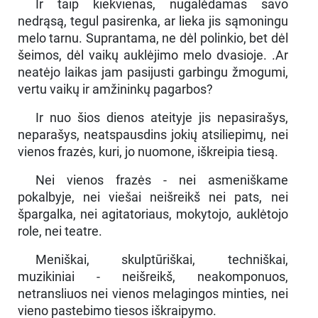
Ir taip kiekvienas, nugalėdamas savo
nedrąsą, tegul pasirenka, ar lieka jis sąmoningu
melo tarnu. Suprantama, ne dėl polinkio, bet dėl
šeimos, dėl vaikų auklėjimo melo dvasioje. .Ar
neatėjo laikas jam pasijusti garbingu žmogumi,
vertu vaikų ir amžininkų pagarbos?
Ir nuo šios dienos ateityje jis nepasirašys,
neparašys, neatspausdins jokių atsiliepimų, nei
vienos frazės, kuri, jo nuomone, iškreipia tiesą.
Nei vienos frazės - nei asmeniškame
pokalbyje, nei viešai neišreikš nei pats, nei
špargalka, nei agitatoriaus, mokytojo, auklėtojo
role, nei teatre.
Meniškai, skulptūriškai, techniškai,
muzikiniai - neišreikš, neakomponuos,
netransliuos nei vienos melagingos minties, nei
vieno pastebimo tiesos iškraipymo.