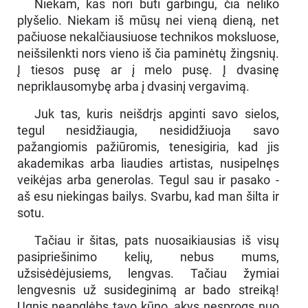
Niekam, kas nori būti garbingu, čia neliko
plyšelio. Niekam iš mūsų nei vieną dieną, net
pačiuose nekalčiausiuose technikos moksluose,
neišsilenkti nors vieno iš čia paminėtų žingsnių.
Į tiesos pusę ar į melo pusę. Į dvasinę
nepriklausomybę arba į dvasinį vergavimą.
Juk tas, kuris neišdrįs apginti savo sielos,
tegul nesidžiaugia, nesididžiuoja savo
pažangiomis pažiūromis, tenesigiria, kad jis
akademikas arba liaudies artistas, nusipelnęs
veikėjas arba generolas. Tegul sau ir pasako -
aš esu niekingas bailys. Svarbu, kad man šilta ir
sotu.
Tačiau ir šitas, pats nuosaikiausias iš visų
pasipriešinimo kelių, nebus mums,
užsisėdėjusiems, lengvas. Tačiau žymiai
lengvesnis už susideginimą ar bado streiką!
Ugnis neapglėbs tavo kūno, akys nesprogs nuo