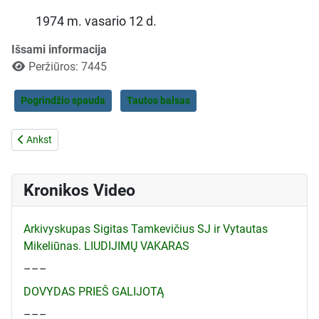
1974 m. vasario 12 d.
Išsami informacija
Peržiūros: 7445
Pogrindžio spauda
Tautos balsas
Ankstesnis straipsnis: VYSKUPO M. VALANČIAUS 100 METŲ MIRTIE
Ankst
Kronikos Video
Arkivyskupas Sigitas Tamkevičius SJ ir Vytautas
Mikeliūnas. LIUDIJIMŲ VAKARAS
–––
DOVYDAS PRIEŠ GALIJOTĄ
–––