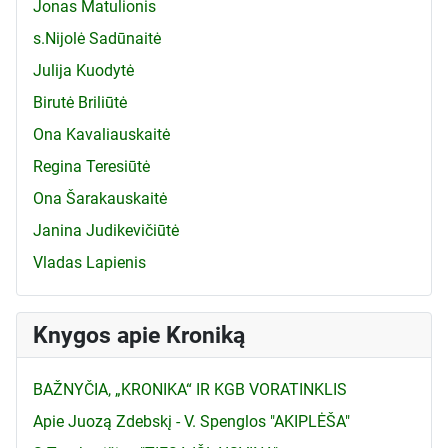
Jonas Matulionis
s.Nijolė Sadūnaitė
Julija Kuodytė
Birutė Briliūtė
Ona Kavaliauskaitė
Regina Teresiūtė
Ona Šarakauskaitė
Janina Judikevičiūtė
Vladas Lapienis
Knygos apie Kroniką
BAŽNYČIA, „KRONIKA“ IR KGB VORATINKLIS
Apie Juozą Zdebskį - V. Spenglos "AKIPLĖŠA"