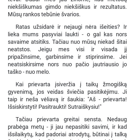
niekšiškumas gimdo niekšiškus ir rezultatus.
Mūsų rankos tebūnie švarios.
Ratas užsidarė ir nejaugi nėra išeities? Ir
lieka mums pasyviai laukti - o gal kas nors
savaime atsitiks. Tačiau nuo mūsų niekad šitai
neatstos. Jeigu mes visi ir visada jį
pripažinsime, garbinsime ir stiprinsime. Jei
neatsiskirsime nors nuo pačio jautriausio jo
taško - nuo melo.
Kai prievarta įsiveržia į taikų žmogišką
gyvenimą, jos veidas šviečia pasitikėjimu. Ji
taip ir neša vėliavą ir šaukia: "Aš - prievarta!
Išsiskirstyti! Pasitraukti! Sutraiškysiu!"
Tačiau prievarta greitai sensta. Nedaug
prabėga metų - ji jau nepasitiki savimi, ir kad
išsilaikytų, kad padoriai atrodytų, būtinai į talką