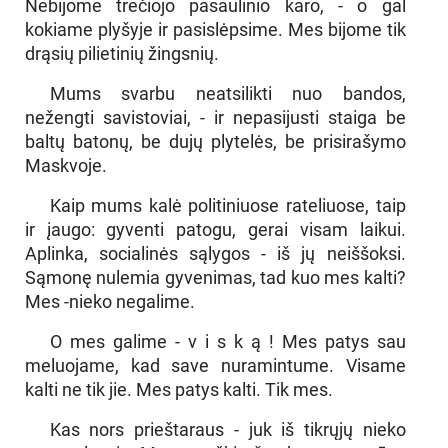
Nebijome trečiojo pasaulinio karo, - o gal
kokiame plyšyje ir pasislėpsime. Mes bijome tik
drąsių pilietinių žingsnių.
Mums svarbu neatsilikti nuo bandos,
nežengti savistoviai, - ir nepasijusti staiga be
baltų batonų, be dujų plytelės, be prisirašymo
Maskvoje.
Kaip mums kalė politiniuose rateliuose, taip
ir įaugo: gyventi patogu, gerai visam laikui.
Aplinka, socialinės sąlygos - iš jų neiššoksi.
Sąmonę nulemia gyvenimas, tad kuo mes kalti?
Mes -nieko negalime.
O mes galime - v i s k ą ! Mes patys sau
meluojame, kad save nuramintume. Visame
kalti ne tik jie. Mes patys kalti. Tik mes.
Kas nors prieštaraus - juk iš tikrųjų nieko