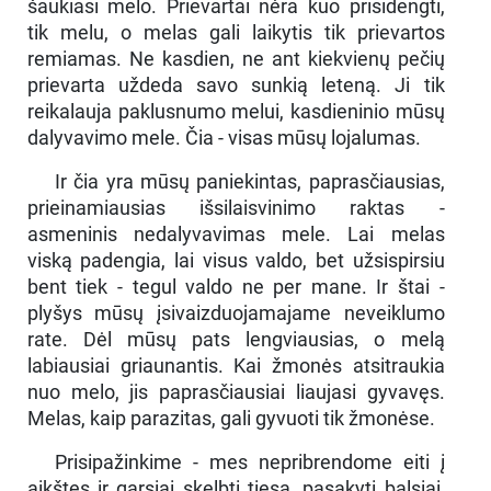
šaukiasi melo. Prievartai nėra kuo prisidengti,
tik melu, o melas gali laikytis tik prievartos
remiamas. Ne kasdien, ne ant kiekvienų pečių
prievarta uždeda savo sunkią leteną. Ji tik
reikalauja paklusnumo melui, kasdieninio mūsų
dalyvavimo mele. Čia - visas mūsų lojalumas.
Ir čia yra mūsų paniekintas, paprasčiausias,
prieinamiausias išsilaisvinimo raktas -
asmeninis nedalyvavimas mele. Lai melas
viską padengia, lai visus valdo, bet užsispirsiu
bent tiek - tegul valdo ne per mane. Ir štai -
plyšys mūsų įsivaizduojamajame neveiklumo
rate. Dėl mūsų pats lengviausias, o melą
labiausiai griaunantis. Kai žmonės atsitraukia
nuo melo, jis paprasčiausiai liaujasi gyvavęs.
Melas, kaip parazitas, gali gyvuoti tik žmonėse.
Prisipažinkime - mes nepribrendome eiti į
aikštes ir garsiai skelbti tiesą, pasakyti balsiai,