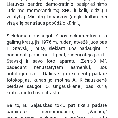
Lietuvos bendro demokratinio pasipriešinimo
judėjimo memorandumą SNO ir kelių didžiųjų
valstybių Ministrų taryboms (anglų kalba) bei
visą eilę panašaus pobūdžio kūrinių.
Siekdamas apsaugoti šiuos dokumentus nuo
galimų kratų, jis 1976 m. rudenį atvežė juos pas
L. Stavskį į butą, siekiant juos padauginti ir
panaudoti platinimui. Tą patį rudenį atėjo pas L.
Stavskį ir savo foto aparatu „Zenit-3 M",
padedant nenustatytam asmeniui, juos
nufotografavo. . Dalies šių dokumentų padarė
fotokopijas, kurias jo motina A. Kilčiauskienė
perdavė saugoti O. Grigauskienei, pas kurią
kratos metu buvo atrasta.
Be to, B. Gajauskas tokiu pat tikslu padarė
paminėto memorandumo, „Vanagų"
organizacijos įsakymo, eilėraščio ir kito