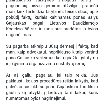
pagrindinių laisvių gerbimo atžvilgiu, pranešti
man, kiek tai leidžia tarybinės teisės ribos, apie
pobūdį faktų, kuriais kaltinamas ponas Balys
Gajauskas pagal Lietuvos Baudžiamojo
Kodekso 68 str. ir kada bus pradėtas jo bylos
nagrinėjimas.
Su pagarba atkreipiu Jūsų dėmesį į faktą, kad
man, kaip advokatui, nepriklauso kitaip vertinti
pono Gajausko veiksmus kaip griežtai įstatymų
ir jo gynimo organizavimo nustatytų rėmų.
Ar aš galiu, pagaliau, jei taip reikia. Jus
paklausti, kokios procedūros reikia laikytis, kad
galėčiau susitikti su ponu Gajausku ir tuo tikslu
gauti vizą atvykti į Lietuvą tam laikui, kuris
numatomas bylos nagrinėjimui.