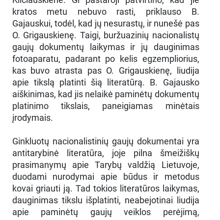
kratos metu nebuvo rasti, priklauso B.
Gajauskui, todėl, kad jų nesurastų, ir nunešė pas
O. Grigauskienę. Taigi, buržuazinių nacionalistų
gaujų dokumentų laikymas ir jų dauginimas
fotoaparatu, padarant po kelis egzempliorius,
kas buvo atrasta pas O. Grigauskienę, liudija
apie tikslą platinti šią literatūrą. B. Gajausko
aiškinimas, kad jis nelaikė paminėtų dokumentų
platinimo tikslais, paneigiamas minėtais
įrodymais.
Ginkluotų nacionalistinių gaujų dokumentai yra
antitarybinė literatūra, joje pilna šmeižiškų
prasimanymų apie Tarybų valdžią Lietuvoje,
duodami nurodymai apie būdus ir metodus
kovai griauti ją. Tad tokios literatūros laikymas,
dauginimas tikslu išplatinti, neabejotinai liudija
apie paminėtų gaujų veiklos perėjimą,