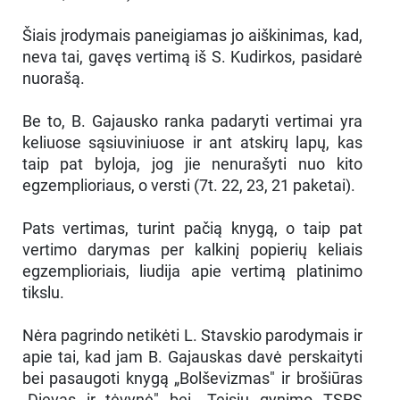
Šiais įrodymais paneigiamas jo aiškinimas, kad,
neva tai, gavęs vertimą iš S. Kudirkos, pasidarė
nuorašą.
Be to, B. Gajausko ranka padaryti vertimai yra
keliuose sąsiuviniuose ir ant atskirų lapų, kas
taip pat byloja, jog jie nenurašyti nuo kito
egzemplioriaus, o versti (7t. 22, 23, 21 paketai).
Pats vertimas, turint pačią knygą, o taip pat
vertimo darymas per kalkinį popierių keliais
egzemplioriais, liudija apie vertimą platinimo
tikslu.
Nėra pagrindo netikėti L. Stavskio parodymais ir
apie tai, kad jam B. Gajauskas davė perskaityti
bei pasaugoti knygą „Bolševizmas" ir brošiūras
„Dievas ir tėvynė" bei „Teisių gynimo TSRS