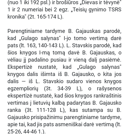
(nuo 1 iki 192 psl.) ir brošiūros „Dievas ir tėvynė"
1 ir 2 numeriai bei 2 egz. „Teisių gynimo TSRS
kronika" (2t. 165-174 L).
Parengtiniame tardyme B. Gajauskas parodė,
kad „Gulago salynas" I-jo tomo vertimą darė
pats (lt. 163, 140-143 L). L. Stavskis parodė, kad
šios knygos I-mą tomą davė B. Gajauskas, o
vėliau jj padalino pusiau ir vieną dalį pasiėmė.
Ekspertizė nustatė, kad „Gulago salynas"
knygos dalis išimta iš B. Gajausko, o kita jos
dalis — iš L. Stavskio sudaro vienos knygos
egzempliorių (3t. 34-39 L), o rašysenos
ekspertizė nustatė, kad šios knygos rankraštinis
vertimas į lietuvių kalbą padarytas B. Gajausko
ranka (3t. 111-128 L), kas sutampa su B.
Gajausko prisipažinimu parengtiniame tardyme,
apie tai, kad jis pats asmeniškai darė vertimą (lt.
25-26, 44-46 1.).