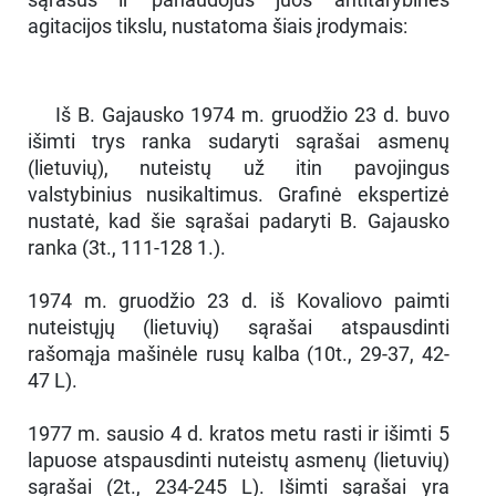
agitacijos tikslu, nustatoma šiais įrodymais:
Iš B. Gajausko 1974 m. gruodžio 23 d. buvo
išimti trys ranka sudaryti sąrašai asmenų
(lietuvių), nuteistų už itin pavojingus
valstybinius nusikaltimus. Grafinė ekspertizė
nustatė, kad šie sąrašai padaryti B. Gajausko
ranka (3t., 111-128 1.).
1974 m. gruodžio 23 d. iš Kovaliovo paimti
nuteistųjų (lietuvių) sąrašai atspausdinti
rašomąja mašinėle rusų kalba (10t., 29-37, 42-
47 L).
1977 m. sausio 4 d. kratos metu rasti ir išimti 5
lapuose atspausdinti nuteistų asmenų (lietuvių)
sąrašai (2t., 234-245 L). Išimti sąrašai yra