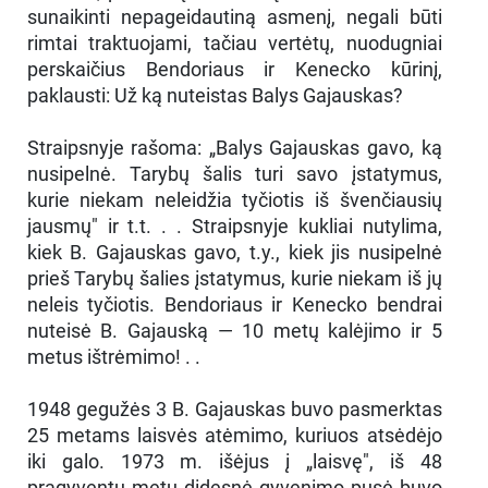
sunaikinti nepageidautiną asmenį, negali būti
rimtai traktuojami, tačiau vertėtų, nuodugniai
perskaičius Bendoriaus ir Kenecko kūrinį,
paklausti: Už ką nuteistas Balys Gajauskas?
Straipsnyje rašoma: „Balys Gajauskas gavo, ką
nusipelnė. Tarybų šalis turi savo įstatymus,
kurie niekam neleidžia tyčiotis iš švenčiausių
jausmų" ir t.t. . . Straipsnyje kukliai nutylima,
kiek B. Gajauskas gavo, t.y., kiek jis nusipelnė
prieš Tarybų šalies įstatymus, kurie niekam iš jų
neleis tyčiotis. Bendoriaus ir Kenecko bendrai
nuteisė B. Gajauską — 10 metų kalėjimo ir 5
metus ištrėmimo! . .
1948 gegužės 3 B. Gajauskas buvo pasmerktas
25 metams laisvės atėmimo, kuriuos atsėdėjo
iki galo. 1973 m. išėjus į „laisvę", iš 48
pragyventų metų didesnė gyvenimo pusė buvo