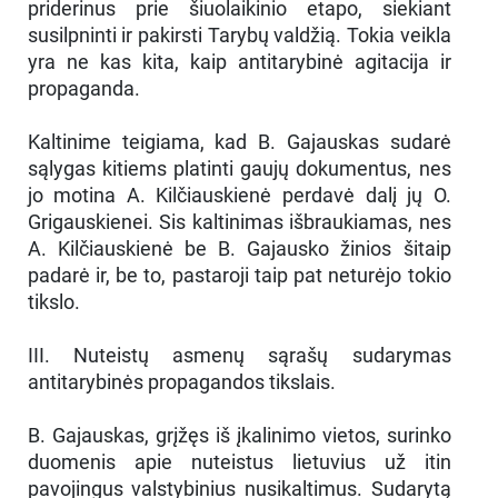
priderinus prie šiuolaikinio etapo, siekiant
susilpninti ir pakirsti Tarybų valdžią. Tokia veikla
yra ne kas kita, kaip antitarybinė agitacija ir
propaganda.
Kaltinime teigiama, kad B. Gajauskas sudarė
sąlygas kitiems platinti gaujų dokumentus, nes
jo motina A. Kilčiauskienė perdavė dalį jų O.
Grigauskienei. Sis kaltinimas išbraukiamas, nes
A. Kilčiauskienė be B. Gajausko žinios šitaip
padarė ir, be to, pastaroji taip pat neturėjo tokio
tikslo.
III. Nuteistų asmenų sąrašų sudarymas
antitarybinės propagandos tikslais.
B. Gajauskas, grįžęs iš įkalinimo vietos, surinko
duomenis apie nuteistus lietuvius už itin
pavojingus valstybinius nusikaltimus. Sudarytą