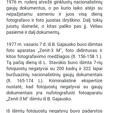
1976 m. rudenį atvežė ginkluotų nacionalistinių
gaujų dokumentus, o po kurio laiko atėjo su
nepažįstamu asmeniu ir juos visą dieną
fotografavo ir foto juostas išryškino. Dalį tokių
juostų išsinešė, o kitas paliko pas jį. Vėliau
pasiėmė ir dalį dokumentų.
1977 m. vasario 7 d. iš B. Gajausko buvo išimtas
foto aparatas „Zenit-3 M", foto didintuvas ir
kitos fotografavimo medžiagos (lt. 156-158 1.).
Tą pačią dieną iš L. Stavskio buvo išimta 7-rių
fotojuostų negatyvai su 200 kadrų ir 322 lapai
buržuazinių nacionalistinių gaujų dokumentais
(lt. 165-174 L). Kriminalistinė ekspertizė
nustatė, kad fotojuostų negatyvai su gaujų
dokumentais yra nufotografuoti fotoaparatu
„Zenit-3 M" išimtu iš B. Gajausko.
Iš išimtų fotojuostų negatyvų buvo padarytos