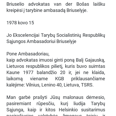
Briuselio advokatas van der Bošas laišku
kreipėsi į tarybine ambasadą Briuselyje.
1978 kovo 15
Jo Ekscelencijai Tarybų Socialistinių Respublikų
Sąjungos Ambasadoriui Briuselyje
Pone Ambasadoriau,
kaip advokatas imuosi ginti poną Balį Gajauską,
Lietuvos respublikos pilietį, kuris buvo suimtas
Kaune 1977 balandžio 20 ir, jei ne klaida,
laikomą viename KGB priklausančiame
kalėjime: Vilnius, Lenino 40, Lietuva, TSRS.
Man garbė prašyti Jūsų malonaus dėmesio,
pasiremiant rūpesčiu, kurį liudija Tarybų
Sąjunga, kaip ir kitos Helsinkio susitarimus
pasirašiusios valstybės žmogaus teisių ir