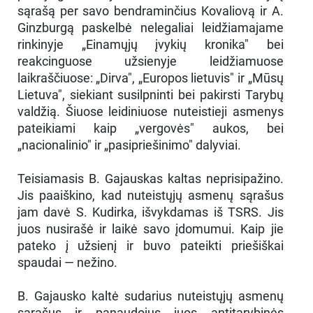
sąrašą per savo bendraminčius Kovaliovą ir A.
Ginzburgą paskelbė nelegaliai leidžiamajame
rinkinyje „Einamųjų įvykių kronika" bei
reakcinguose užsienyje leidžiamuose
laikraščiuose: „Dirva", „Europos lietuvis" ir „Mūsų
Lietuva", siekiant susilpninti bei pakirsti Tarybų
valdžią. Šiuose leidiniuose nuteistieji asmenys
pateikiami kaip „vergovės" aukos, bei
„nacionalinio" ir „pasipriešinimo" dalyviai.
Teisiamasis B. Gajauskas kaltas neprisipažino.
Jis paaiškino, kad nuteistųjų asmenų sąrašus
jam davė S. Kudirka, išvykdamas iš TSRS. Jis
juos nusirašė ir laikė savo įdomumui. Kaip jie
pateko į užsienį ir buvo pateikti priešiškai
spaudai — nežino.
B. Gajausko kaltė sudarius nuteistųjų asmenų
sąrašus ir panaudojus juos antitarybinės