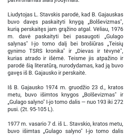
Liudytojas L. Stavskis parodė, kad B. Gajauskas
buvo davęs paskaityti knygą „Bolševizmas",
kurią perskaitęs jam grąžino atgal. Vėliau, 1976
m. davė paskaityti bei pasaugoti „Gulago
salynas" I-jo tomo dalį bei brošiūras „Teisių
gynimo TSRS kronika" ir „Dievas ir tėvynė",
kurias atrado ir išėmė. Teisme jis atpažino ir
parodė šią literatūrą, nurodydamas, kad ją buvo
gavęs iš B. Gajausko ir perskaitė.
Iš B. Gajausko 1974 m. gruodžio 23 d., kratos
metu, buvo išimtos knygos „Bolševizmas" ir
„Gulago salyno" I-jo tomo dalis — nuo 193 iki 272
pusi. (2t. 95-105 L).
1977 m. vasario 7 d. iš L. Stavskio, kratos metu,
buvo išimtas „Gulago salyno" I-jo tomo dalis