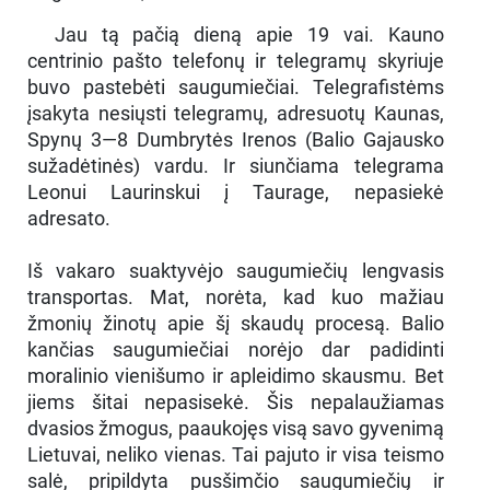
Jau tą pačią dieną apie 19 vai. Kauno
centrinio pašto telefonų ir telegramų skyriuje
buvo pastebėti saugumiečiai. Telegrafistėms
įsakyta nesiųsti telegramų, adresuotų Kaunas,
Spynų 3—8 Dumbrytės Irenos (Balio Gajausko
sužadėtinės) vardu. Ir siunčiama telegrama
Leonui Laurinskui į Taurage, nepasiekė
adresato.
Iš vakaro suaktyvėjo saugumiečių lengvasis
transportas. Mat, norėta, kad kuo mažiau
žmonių žinotų apie šį skaudų procesą. Balio
kančias saugumiečiai norėjo dar padidinti
moralinio vienišumo ir apleidimo skausmu. Bet
jiems šitai nepasisekė. Šis nepalaužiamas
dvasios žmogus, paaukojęs visą savo gyvenimą
Lietuvai, neliko vienas. Tai pajuto ir visa teismo
salė, pripildyta pusšimčio saugumiečių ir