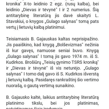
kronika" X-to leidinio 2 egz. (rusų kalba), bei
leidinio „Dievas ir tėvynė" I ir 2 numerius. Šią
antitarybinę literatūrą jis davė skaityti L.
Stavskiui, o knygos „Gulago salynas" tomą pats
vertų į lietuvių kalbą platinimui.
Teisiamasis B. Gajauskas kaltas neprisipažino.
Jis paaiškino, kad knygą „Bolševizmas" nežinia
iš kur gavęs, namuose seniai buvo. Knygą
„Gulago salynas" I tomą jis gavo 1974 m. iš S.
Kudirkos. Brošiūrų „Teisių gynimo TSRS kroniką"
ir „Dievas ir tėvynė" iš vis neturėjo. „Gulago
salynas" I tomo dalį gavo iš S. Kudirkos išverstą
į lietuvių kalbą. Pasidaręs rankraštinį šio vertimo
nuorašą, o gautą vertimą sunaikino.
B. Gajausko kaltė, laikius antitarybinę literatūrą
platinimo tikslu, bei jos platinimas,
patvirtinamas šiais įrodymais.