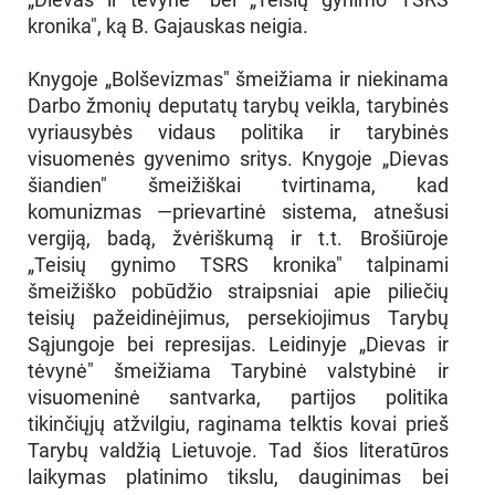
kronika", ką B. Gajauskas neigia.
Knygoje „Bolševizmas" šmeižiama ir niekinama
Darbo žmonių deputatų tarybų veikla, tarybinės
vyriausybės vidaus politika ir tarybinės
visuomenės gyvenimo sritys. Knygoje „Dievas
šiandien" šmeižiškai tvirtinama, kad
komunizmas —prievartinė sistema, atnešusi
vergiją, badą, žvėriškumą ir t.t. Brošiūroje
„Teisių gynimo TSRS kronika" talpinami
šmeižiško pobūdžio straipsniai apie piliečių
teisių pažeidinėjimus, persekiojimus Tarybų
Sąjungoje bei represijas. Leidinyje „Dievas ir
tėvynė" šmeižiama Tarybinė valstybinė ir
visuomeninė santvarka, partijos politika
tikinčiųjų atžvilgiu, raginama telktis kovai prieš
Tarybų valdžią Lietuvoje. Tad šios literatūros
laikymas platinimo tikslu, dauginimas bei