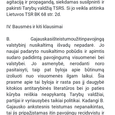
agitaciją ir propagandą, siekdamas susilpninti ir
pakirsti Tarybų valdžią TSRS. Si jo veikla atitinka
Lietuvos TSR BK 68 str. 2d.
IV. Bausmės ir kiti klausimai
B. Gajauskasišteistumoužitinpavojingą
valstybinį nusikaltimą išvadų nepadarė. Jo
naujai padaryto nusikaltimo pobūdis ir apimtis
sudaro padidintą pavojingumą visuomenei bei
valstybei. Jo asmenybė, nerodanti noro
pasitaisyti, taip pat byloja apie būtinumą
izoliuoti nuo visuomenės ilgam laikui. Šia
prasme apie tai byloja ir rasta pas jį daugybė
kitokios antitarybinės literatūros bei jo paties
kūryba reiškia neapykantą Tarybų valdžiai,
partijai ir vyriausybės taikiai politikai. Kadangi B.
Gajausko ankstesnis teistumas nepanaikintas,
tai jis pripažįstamas itin pavojingu recidyvistu ir