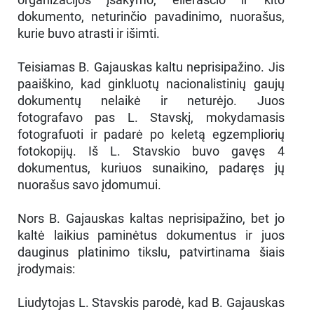
dokumento, neturinčio pavadinimo, nuorašus,
kurie buvo atrasti ir išimti.
Teisiamas B. Gajauskas kaltu neprisipažino. Jis
paaiškino, kad ginkluotų nacionalistinių gaujų
dokumentų nelaikė ir neturėjo. Juos
fotografavo pas L. Stavskį, mokydamasis
fotografuoti ir padarė po keletą egzempliorių
fotokopijų. Iš L. Stavskio buvo gavęs 4
dokumentus, kuriuos sunaikino, padaręs jų
nuorašus savo įdomumui.
Nors B. Gajauskas kaltas neprisipažino, bet jo
kaltė laikius paminėtus dokumentus ir juos
dauginus platinimo tikslu, patvirtinama šiais
įrodymais:
Liudytojas L. Stavskis parodė, kad B. Gajauskas