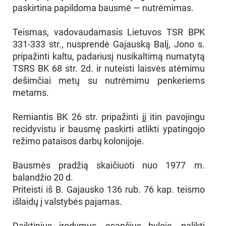
paskirtina papildoma bausmė — nutrėmimas.
Teismas, vadovaudamasis Lietuvos TSR BPK
331-333 str., nusprendė Gajauską Balį, Jono s.
pripažinti kaltu, padariusį nusikaltimą numatytą
TSRS BK 68 str. 2d. ir nuteisti laisvės atėmimu
dešimčiai metų su nutrėmimu penkeriems
metams.
Remiantis BK 26 str. pripažinti jį itin pavojingu
recidyvistu ir bausmę paskirti atlikti ypatingojo
režimo pataisos darbų kolonijoje.
Bausmės pradžią skaičiuoti nuo 1977 m.
balandžio 20 d.
Priteisti iš B. Gajausko 136 rub. 76 kap. teismo
išlaidų į valstybės pajamas.
Daiktinius įrodymus, esančius byloje, palikti