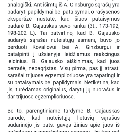
analogiški. Ant išimtų iš A. Ginsburgo sąrašų yra
padaryti papildymai bei pataisymai, o rašysenos
ekspertizė nustatė, kad šiuos pataisymus
padarė B. Gajauskas savo ranka (3t., 173-192,
198-202 L). Tai patvirtino, kad B. Gajausko
sudaryti sąrašai nuteistųjų asmenų buvo jo
perduoti Kovaliovui bei A. Ginzburgui ir
patalpinti į užsienyje leidžiamus reakcingus
leidinius. B. Gajausko aiškinimas, kad juos
perrašė, nepagrįstas. Visų pirma, pas jį atrasti
sąrašai trijuose egzemplioriuose yra tapatingi ir
su pataisymais bei papildymais. Netikėtina, kad
jis, turėdamas originalus, darytų jų nuorašus ir
dar trijuose egzemplioriuose.
Be to, parengtiniame tardyme B. Gajauskas
parodė, kad nuteistųjų lietuvių sąrašus
sudarinėjo jis pats, gavęs žinias apie juos iš
pažįstamų ir nepažįstamų asmenų. Jis taip pat