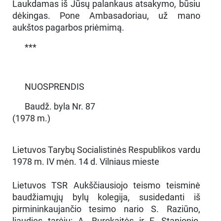
Laukdamas iš Jūsų palankaus atsakymo, būsiu
dėkingas. Pone Ambasadoriau, už mano
aukštos pagarbos priėmimą.
***
NUOSPRENDIS
Baudž. byla Nr. 87
(1978 m.)
Lietuvos Tarybų Socialistinės Respublikos vardu
1978 m. IV mėn. 14 d. Vilniaus mieste
Lietuvos TSR Aukščiausiojo teismo teisminė
baudžiamųjų bylų kolegija, susidedanti iš
pirmininkaujančio tesimo nario S. Raziūno,
liaudies tarėjų: A. Burokaitės ir F. Stanionio,