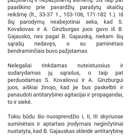
paaiškino prie pavardžių parašytų skaičių
reikšmę (lt., 33-37 1., 103-106, 171-182 1.). Iš
šių parodymų neabejotinai seka, kad S.
Kovaliovas ir A. Ginzburgas juos gavo iš B.
Gajausko, nes pagal B. Gajauską, niekam šių
sąrašų nedavęs, o su paminėtais
bendraminčiais buvo pažįstamas.
Nelegaliai rinkdamas nuteistuosius ir
sudarydamas jų sąrašus, o taip pat
perduodamas S. Kovaliovui ir A. Ginzburgui
juos, aiškiai žinojo, kad jie bus paskelbti ir
panaudoti antitarybinei agitacijai ir propagandai,
to ir siekė.
Tokiu būdu šio nuosprendžio I, II, III skyriuose
suminėtais ir aptartais įrodymais neginčytinai
nustatyta, kad B. Gajauskas skleidė antitarybinę