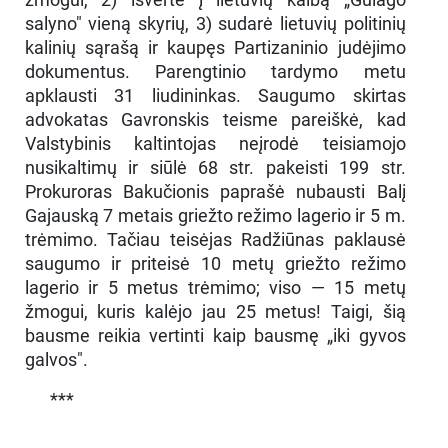
salyno" vieną skyrių, 3) sudarė lietuvių politinių
kalinių sąrašą ir kaupęs Partizaninio judėjimo
dokumentus. Parengtinio tardymo metu
apklausti 31 liudininkas. Saugumo skirtas
advokatas Gavronskis teisme pareiškė, kad
Valstybinis kaltintojas neįrodė teisiamojo
nusikaltimų ir siūlė 68 str. pakeisti 199 str.
Prokuroras Bakučionis paprašė nubausti Balį
Gajauską 7 metais griežto režimo lagerio ir 5 m.
trėmimo. Tačiau teisėjas Radžiūnas paklausė
saugumo ir priteisė 10 metų griežto režimo
lagerio ir 5 metus trėmimo; viso — 15 metų
žmogui, kuris kalėjo jau 25 metus! Taigi, šią
bausme reikia vertinti kaip bausmę „iki gyvos
galvos".
***