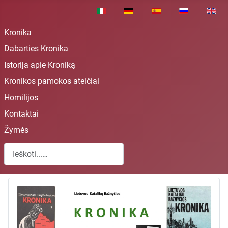
Pasirinkite savo kalbą
Kronika
Dabarties Kronika
Istorija apie Kroniką
Kronikos pamokos ateičiai
Homilijos
Kontaktai
Žymės
Paieška