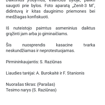
saugoti prie bylos. Foto aparatą „Zenit-3 M",
didintuvą ir kitas dauginimo priemones bei
medžiagas konfiskuoti.
Iš nuteistojo paimtus asmeninius daiktus
grąžinti jam arba jo giminaičiams.
Šis nuosprendis kasacine tvarka
neskundžiamas ir neprotestuojamas.
Pirmininkaujantis: S. Raziūnas
Liaudies tarėjai: A. Burokaitė ir F. Stanionis
Nuorašas tikras: (Parašas)
Tesimo narys (S. Raziūnas)