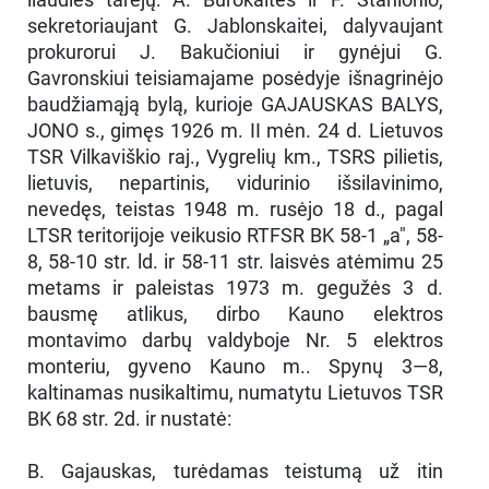
sekretoriaujant G. Jablonskaitei, dalyvaujant
prokurorui J. Bakučioniui ir gynėjui G.
Gavronskiui teisiamajame posėdyje išnagrinėjo
baudžiamąją bylą, kurioje GAJAUSKAS BALYS,
JONO s., gimęs 1926 m. II mėn. 24 d. Lietuvos
TSR Vilkaviškio raj., Vygrelių km., TSRS pilietis,
lietuvis, nepartinis, vidurinio išsilavinimo,
nevedęs, teistas 1948 m. rusėjo 18 d., pagal
LTSR teritorijoje veikusio RTFSR BK 58-1 „a", 58-
8, 58-10 str. ld. ir 58-11 str. laisvės atėmimu 25
metams ir paleistas 1973 m. gegužės 3 d.
bausmę atlikus, dirbo Kauno elektros
montavimo darbų valdyboje Nr. 5 elektros
monteriu, gyveno Kauno m.. Spynų 3—8,
kaltinamas nusikaltimu, numatytu Lietuvos TSR
BK 68 str. 2d. ir nustatė:
B. Gajauskas, turėdamas teistumą už itin