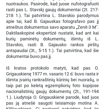
nuotraukos. Pasirodė, kad juose nufotografuoti
rasti pas L. Stavskį gaujų dokumentai (2t. 217-
218 1.). Tai patvirtina L. Stavskio parodymus
apie tai, kad B. Gajauskas fotografavo pas jį
atneštus dokumentus savo aparatu „Zenit-3 M".
Daktilaskopinė ekspertizė nustatė, kad ant kai
kurių paminėtų dokumentų, išimtų iš L.
Stavskio, rasti B. Gajausko rankos pirštų
antspaudai (3t., 5-15 1.). Tai patvirtina, kad šie
dokumentai buvo pas jį.
Iš kratos protokolo matyti, kad pas O.
Grigauskienę 1977 m. vasario 12 d. buvo rasta ir
išimta įvairių rankraštinių kūrinių bei nuorašų, o
taip pat po keletą egzempliorių foto kopijose
nacionalistinių gaujų dokumentų (2t., 191-194
1.). Liudytoja O. Grigauskienė parodė, kad juos
pas ją atnešė saugoti teisiamojo motina A.
Kilčiauskienė. Gi pastaroji patvirtino, kad jie