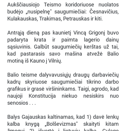
Aukščiausiojo Teismo koridoriuose nuolatos
budėjo „nusipelnę" saugumiečiai: Česnavičius,
Kulakauskas, Trakimas, Petrauskas ir kiti.
Antrąją dieną pas kaunietį Vincą Grigonį buvo
padaryta krata ir paimta lagerio dainų
sąsiuvinis. Galbūt saugumiečių kerštas už tai,
kad pastarasis savo mašina atvežė Balio
motiną iš Kauno į Vilnių.
Balio teisme dalyvavusiųjų draugų darbaviečių
kadrų skyriuose saugumiečiai tikrino darbo
grafikus ir grasė viršininkams. Taigi, agrodo, kad
naujoji Konstitucija niekuo nesiskirs nuo
senosios . . .
Balys Gajauskas kaltinamas, kad 1) davė lenkų
kalba knygą „Bolševizmas" skaityti kitam
žmogui, 2) išvertė į lietuvių kalbą „Gulago