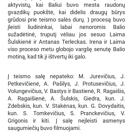
aktyvistų, kai Baliui buvo mesta raudonų
gvazdikų puokštė, kai didelis draugų būrys
grūdosi prie teismo salės durų. } procesą buvo
įleisti liudininkai, labai nenoromis Balio
sužadėtinė, truputį vėliau jos sesuo Laima
Šulskienė ir Antanas Terleckas. Irena ir Laima
viso proceso metu globojo vargšę senutę Balio
motiną, kad tik ji ištvertų iki galo.
Į teismo salę nepateko: M. Jurevičius, J.
Petkevičienė, A. Pašilys, J. Protusevičius, J.
Volungevičius, V. Bastys ir Bastienė, R. Ragaišis,
A. Ragaišienė, A. Šulskis, Giedra, kun. J.
Zdebskis, kun. V. Stakėnas, kun. G. Dovydaitis,
kun. S. Tomkevičius, S. Pranckevičius, V.
Grigonis ir kiti. Į salę neįleisti asmenys
saugumiečių buvo filmuojami.