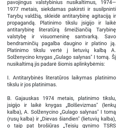
pavojingus valstybinius nusikaltimus, 1974—
1977 metais, siekdamas pakirsti ir susilpninti
Tarybų valdžią, skleidė antitarybinę agitaciją ir
propagandą. Platinimo tikslu įsigijo ir laikė
antitarybinę literatūrą šmeižiančią Tarybinę
valstybę ir visuomeninę santvarką. Savo
bendraminčių pagalba daugino ir platino ją.
Platinimo tikslu vertė į lietuvių kalbą A.
Solženycino knygas „Gulago salynas" I tomą. Šį
nusikaltimą jis padarė šiomis aplinkybėmis:
I. Antitarybinės literatūros laikymas platinimo
tikslu ir jos platinimas.
B. Gajauskas 1974 metais, platinimo tikslu,
įsigijo ir laikė knygas „Bolševizmas" (lenkų
kalba), A. Solženycino „Gulago salynas" I tomą
(rusų kalba) ir „Dievas šiandien" (lietuvių kalba),
o taip pat brošiūras „Teisių gynimo TSRS