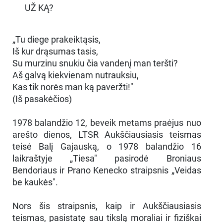
UŽ KĄ?
„Tu diege prakeiktąsis,
Iš kur drąsumas tasis,
Su murzinu snukiu čia vandenį man teršti?
Aš galvą kiekvienam nutrauksiu,
Kas tik norės man ką paveržti!"
(Iš pasakėčios)
1978 balandžio 12, beveik metams praėjus nuo
arešto dienos, LTSR Aukščiausiasis teismas
teisė Balį Gajauską, o 1978 balandžio 16
laikraštyje „Tiesa" pasirodė Broniaus
Bendoriaus ir Prano Kenecko straipsnis „Veidas
be kaukės".
Nors šis straipsnis, kaip ir Aukščiausiasis
teismas, pasistatę sau tikslą moraliai ir fiziškai